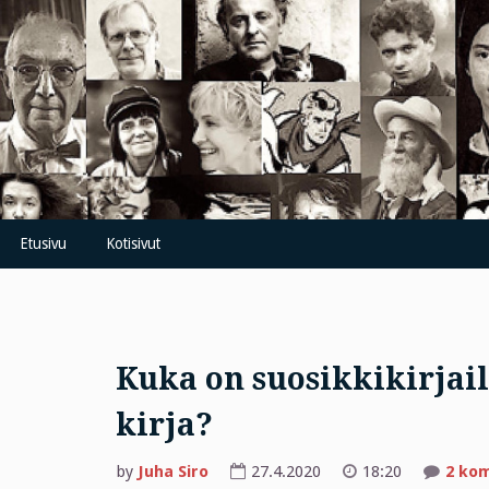
Skip
to
content
Etusivu
Kotisivut
Kuka on suosikkikirjail
kirja?
by
Juha Siro
27.4.2020
18:20
2 ko