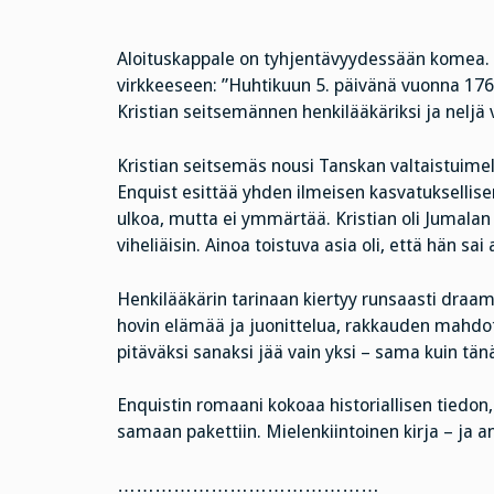
Aloituskappale on tyhjentävyydessään komea. Si
virkkeeseen: ”Huhtikuun 5. päivänä vuonna 176
Kristian seitsemännen henkilääkäriksi ja nelj
Kristian seitsemäs nousi Tanskan valtaistuimel
Enquist esittää yhden ilmeisen kasvatuksellisen
ulkoa, mutta ei ymmärtää. Kristian oli Jumalan v
viheliäisin. Ainoa toistuva asia oli, että hän sai
Henkilääkärin tarinaan kiertyy runsaasti draam
hovin elämää ja juonittelua, rakkauden mahdo
pitäväksi sanaksi jää vain yksi – sama kuin tänä
Enquistin romaani kokoaa historiallisen tiedon, 
samaan pakettiin. Mielenkiintoinen kirja – ja a
……………………………………