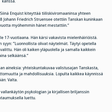
kanssa.
inä Enquist kiteyttää tiiliskiviromaaninsa yhteen
8 Johann Friedrich Struensee otettiin Tanskan kuninkaan
ä vuotta myöhemmin hänet mestattiin.”
le 17-vuotiaana. Hän kärsi vakavista mielenhäiriöistä.
 syyn: ”Luonnollista olivat näytelmät. Täytyi opetella
alittu. Hän oli kaiken yläpuolella ja samalla kaikkein
 aina selkäänsä.”
an aineksia: yhteiskuntakuvaa valistusajan Tanskasta,
ttomuutta ja mahdollisuuksia. Lopulta kaikkea käynnissä
än: Valta.
vallankäytön psykologian ja kirjallisen briljanssin
ntaumuksella luettu.