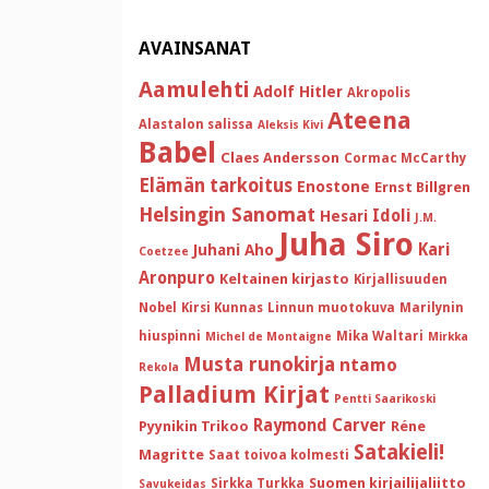
AVAINSANAT
Aamulehti
Adolf Hitler
Akropolis
Ateena
Alastalon salissa
Aleksis Kivi
Babel
Claes Andersson
Cormac McCarthy
Elämän tarkoitus
Enostone
Ernst Billgren
Helsingin Sanomat
Idoli
Hesari
J.M.
Juha Siro
Kari
Juhani Aho
Coetzee
Aronpuro
Keltainen kirjasto
Kirjallisuuden
Nobel
Kirsi Kunnas
Linnun muotokuva
Marilynin
hiuspinni
Mika Waltari
Michel de Montaigne
Mirkka
Musta runokirja
ntamo
Rekola
Palladium Kirjat
Pentti Saarikoski
Raymond Carver
Pyynikin Trikoo
Réne
Satakieli!
Magritte
Saat toivoa kolmesti
Suomen kirjailijaliitto
Sirkka Turkka
Savukeidas