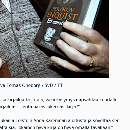
kuva Tomas Oneborg / SvD / TT
a kirjailijalta jotain, vakiokysymys napsahtaa kohdalle
ilijasi – entä paras lukemasi kirja?”
ukailla Tolstoin Anna Kareninan aloitusta ja soveltaa sen
ltaisia, jokainen hyvä kirja on hyvä omalla tavallaan.”