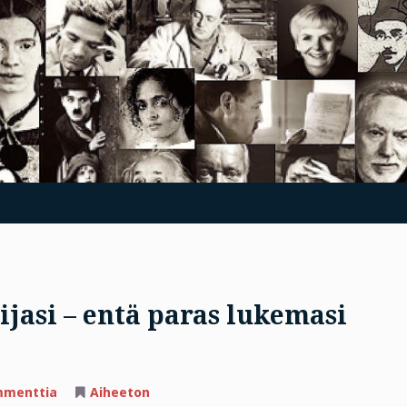
ijasi – entä paras lukemasi
artikkeliin
mmenttia
Aiheeton
Kuka