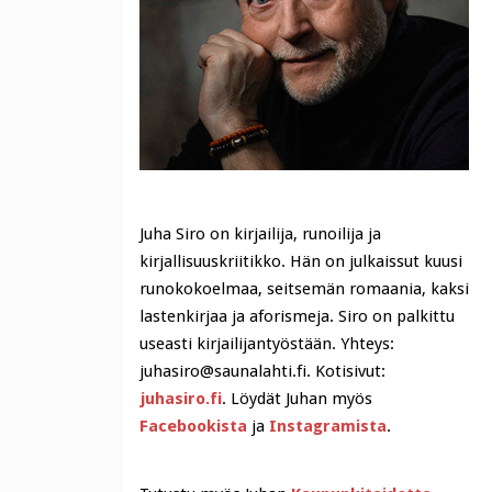
Juha Siro on kirjailija, runoilija ja
kirjallisuuskriitikko. Hän on julkaissut kuusi
runokokoelmaa, seitsemän romaania, kaksi
lastenkirjaa ja aforismeja. Siro on palkittu
useasti kirjailijantyöstään. Yhteys:
juhasiro@saunalahti.fi. Kotisivut:
juhasiro.fi
. Löydät Juhan myös
Facebookista
ja
Instagramista
.