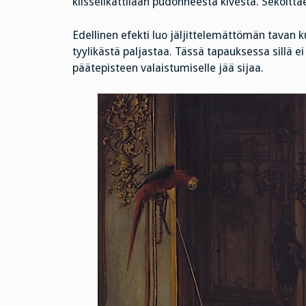
kiisselikattilaan pudonneesta kivestä. Sekoitta
Edellinen efekti luo jäljittelemättömän tavan ku
tyylikästä paljastaa. Tässä tapauksessa sillä ei
päätepisteen valaistumiselle jää sijaa.