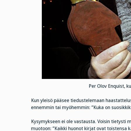
Per Olov Enquist, 
Kun yleisö pääsee tiedustelemaan haastatteluss
ennemmin tai myöhemmin: ”Kuka on suosikkikirja
Kysymykseen ei ole vastausta. Voisin tietysti m
muotoon: ”Kaikki huonot kirjat ovat toistensa ka