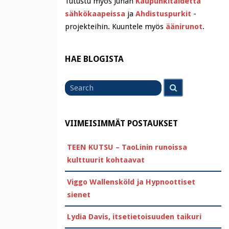
Tutustu myös Juhan
Kaupunkitaidetta
sähkökaapeissa
ja
Ahdistuspurkit
-
projekteihin. Kuuntele myös
äänirunot
.
HAE BLOGISTA
Search
Search
for
VIIMEISIMMÄT POSTAUKSET
TEEN KUTSU – TaoLinin runoissa
kulttuurit kohtaavat
Viggo Wallensköld ja Hypnoottiset
sienet
Lydia Davis, itsetietoisuuden taikuri