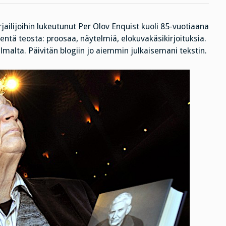
on
suosikkikirjailijasi
–
ailijoihin lukeutunut Per Olov Enquist kuoli 85-vuotiaana
entä
paras
ntä teosta: proosaa, näytelmiä, elokuvakäsikirjoituksia.
lukemasi
kirja?
ilmalta. Päivitän blogiin jo aiemmin julkaisemani tekstin.