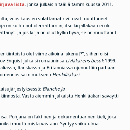
irjava lista
, jonka julkaisin täällä tammikuussa 2011.
pulta, vuosikausien sulattamat rivit ovat muuttuneet
a on kuihtunut olemattomiin, itse kirjallakaan ei ole
ättänyt. Ja jos kirja on ollut kyllin hyvä, se on muuttanut
nkiintoista olet viime aikoina lukenut?”, siihen olisi
lov Enquist julkaisi romaaninsa
Livläkarens besök
1999.
Italiassa, Ranskassa ja Britanniassa ojennettiin parhaan
suomennos sai nimekseen
Henkilääkäri
.
kaisujärjestyksessä:
Blanche ja
kiinnosta. Vasta aiemmin julkaistu Henkilääkäri säväytti
nsa. Pohjana on faktinen ja dokumentaarinen kieli, joka
maaniksi muuttumista vastaan. Syntyy vaikutelma