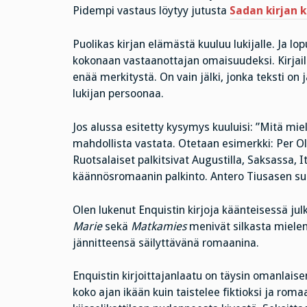
Pidempi vastaus löytyy jutusta
Sadan kirjan k
Puolikas kirjan elämästä kuuluu lukijalle. Ja lo
kokonaan vastaanottajan omaisuudeksi. Kirjailij
enää merkitystä. On vain jälki, jonka teksti on j
lukijan persoonaa.
Jos alussa esitetty kysymys kuuluisi: ”Mitä miele
mahdollista vastata. Otetaan esimerkki: Per O
Ruotsalaiset palkitsivat Augustilla, Saksassa, 
käännösromaanin palkinto. Antero Tiusasen 
Olen lukenut Enquistin kirjoja käänteisessä jul
Marie
sekä
Matkamies
menivät silkasta mielen
jännitteensä säilyttävänä romaanina.
Enquistin kirjoittajanlaatu on täysin omanlaise
koko ajan ikään kuin taistelee fiktioksi ja ro