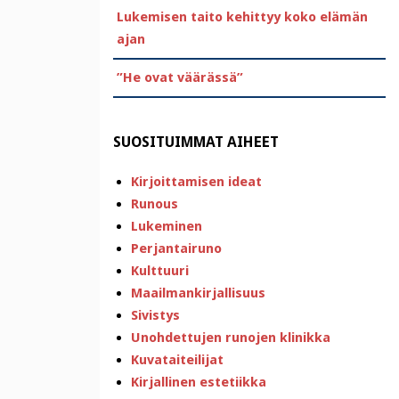
Lukemisen taito kehittyy koko elämän
ajan
”He ovat väärässä”
SUOSITUIMMAT AIHEET
Kirjoittamisen ideat
Runous
Lukeminen
Perjantairuno
Kulttuuri
Maailmankirjallisuus
Sivistys
Unohdettujen runojen klinikka
Kuvataiteilijat
Kirjallinen estetiikka