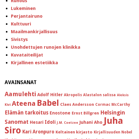
Runous
Lukeminen
Perjantairuno
Kulttuuri
Maailmankirjallisuus
Sivistys
Unohdettujen runojen klinikka
Kuvataiteilijat
Kirjallinen estetiikka
AVAINSANAT
Aamulehti
Adolf Hitler
Akropolis
Alastalon salissa
Aleksis
Babel
Ateena
Claes Andersson
Cormac McCarthy
Kivi
Helsingin
Elämän tarkoitus
Enostone
Ernst Billgren
Juha
Sanomat
Idoli
Hesari
Juhani Aho
J.M. Coetzee
Siro
Kari Aronpuro
Keltainen kirjasto
Kirjallisuuden Nobel