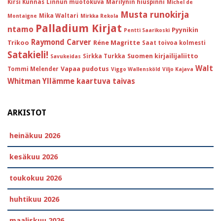
Kirsi Kunnas
Linnun muotokuva
Marilynin hiuspinni
Michel de
Musta runokirja
Mika Waltari
Montaigne
Mirkka Rekola
Palladium Kirjat
ntamo
Pyynikin
Pentti Saarikoski
Raymond Carver
Trikoo
Réne Magritte
Saat toivoa kolmesti
Satakieli!
Suomen kirjailijaliitto
Sirkka Turkka
Savukeidas
Walt
Vapaa pudotus
Tommi Melender
Viggo Wallensköld
Viljo Kajava
Whitman
Yllämme kaartuva taivas
ARKISTOT
heinäkuu 2026
kesäkuu 2026
toukokuu 2026
huhtikuu 2026
maaliskuu 2026