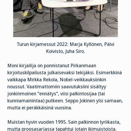
Turun kirjamessut 2022: Marja Kyllönen, Päivi
Koivisto, Juha Siro.
Moni kirjailija on ponnistanut Pirkanmaan
kirjoituskilpailusta julkaisevaksi tekijäksi. Esimerkkinä
vaikkapa Mirkka Rekola, Nobel-veikkauksiinkin
noussut. Vaatimattomiin saavutuksiini sisältyy
jonkinmoinen ”ennätys”, viisi palkintosijaa (tai
kunniamainintaa) putkeen. Seppo Jokinen ylsi samaan,
mutta ei peräkkäisinä vuosina.
Muistan hyvin vuoden 1995. Sain palkinnon lyriikasta,
mutta proosasarjassa tapahtui jotain ikimuistoista.