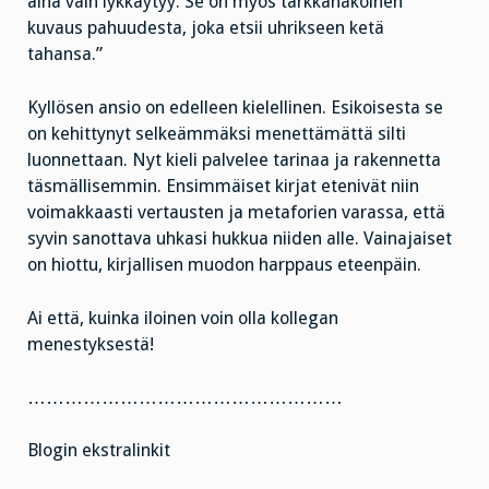
aina vain lykkäytyy. Se on myös tarkkanäköinen
kuvaus pahuudesta, joka etsii uhrikseen ketä
tahansa.”
Kyllösen ansio on edelleen kielellinen. Esikoisesta se
on kehittynyt selkeämmäksi menettämättä silti
luonnettaan. Nyt kieli palvelee tarinaa ja rakennetta
täsmällisemmin. Ensimmäiset kirjat etenivät niin
voimakkaasti vertausten ja metaforien varassa, että
syvin sanottava uhkasi hukkua niiden alle. Vainajaiset
on hiottu, kirjallisen muodon harppaus eteenpäin.
Ai että, kuinka iloinen voin olla kollegan
menestyksestä!
……………………………………………
Blogin ekstralinkit