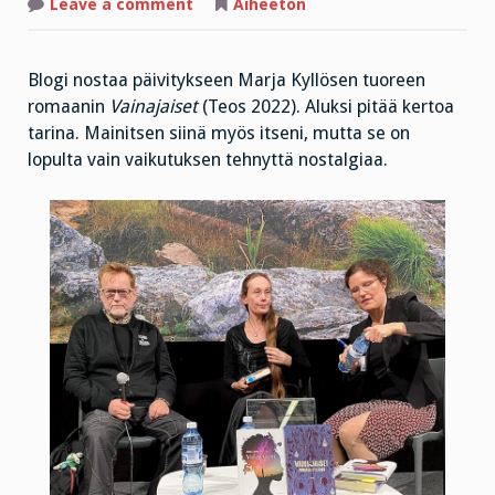
on
Leave a comment
Aiheeton
Jos
paha
pesii
ihmiseen,
Blogi nostaa päivitykseen Marja Kyllösen tuoreen
voiko
sitä
romaanin
Vainajaiset
(Teos 2022). Aluksi pitää kertoa
enää
karkottaa?
tarina. Mainitsen siinä myös itseni, mutta se on
lopulta vain vaikutuksen tehnyttä nostalgiaa.