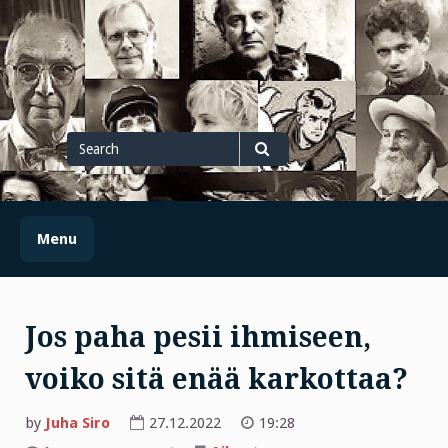
Skip
to
content
Search
for
Search
Menu
Jos paha pesii ihmiseen,
voiko sitä enää karkottaa?
by
Juha Siro
27.12.2022
19:28