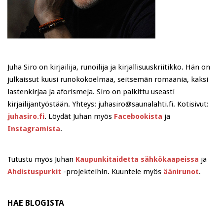
Juha Siro on kirjailija, runoilija ja kirjallisuuskriitikko. Hän on
julkaissut kuusi runokokoelmaa, seitsemän romaania, kaksi
lastenkirjaa ja aforismeja. Siro on palkittu useasti
kirjailijantyöstään. Yhteys: juhasiro@saunalahti.fi. Kotisivut:
juhasiro.fi
. Löydät Juhan myös
Facebookista
ja
Instagramista
.
Tutustu myös Juhan
Kaupunkitaidetta sähkökaapeissa
ja
Ahdistuspurkit
-projekteihin. Kuuntele myös
äänirunot
.
HAE BLOGISTA