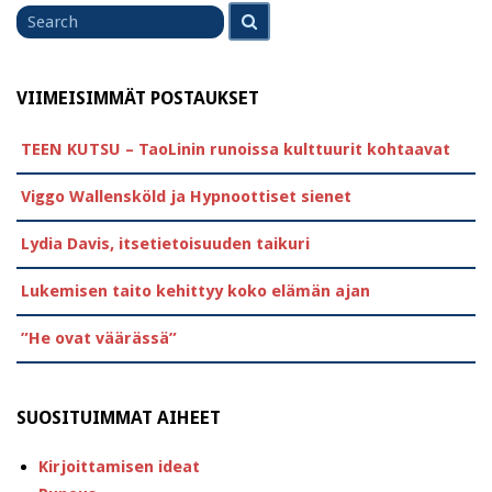
Search
Search
for
VIIMEISIMMÄT POSTAUKSET
TEEN KUTSU – TaoLinin runoissa kulttuurit kohtaavat
Viggo Wallensköld ja Hypnoottiset sienet
Lydia Davis, itsetietoisuuden taikuri
Lukemisen taito kehittyy koko elämän ajan
”He ovat väärässä”
SUOSITUIMMAT AIHEET
Kirjoittamisen ideat