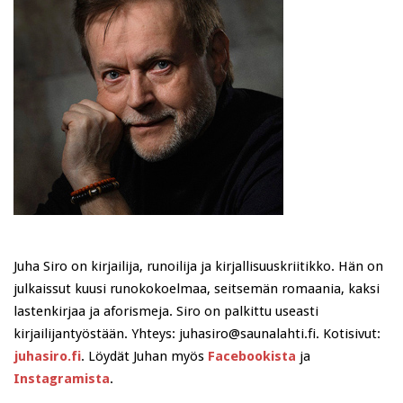
Juha Siro on kirjailija, runoilija ja kirjallisuuskriitikko. Hän on
julkaissut kuusi runokokoelmaa, seitsemän romaania, kaksi
lastenkirjaa ja aforismeja. Siro on palkittu useasti
kirjailijantyöstään. Yhteys: juhasiro@saunalahti.fi. Kotisivut:
juhasiro.fi
. Löydät Juhan myös
Facebookista
ja
Instagramista
.