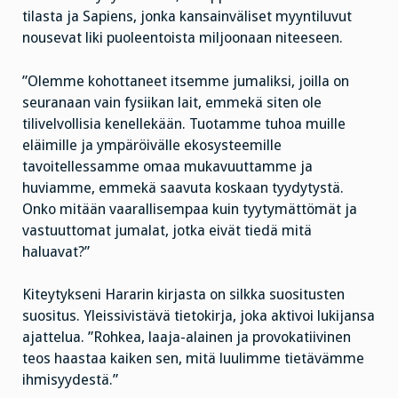
tilasta ja Sapiens, jonka kansainväliset myyntiluvut
nousevat liki puoleentoista miljoonaan niteeseen.
”Olemme kohottaneet itsemme jumaliksi, joilla on
seuranaan vain fysiikan lait, emmekä siten ole
tilivelvollisia kenellekään. Tuotamme tuhoa muille
eläimille ja ympäröivälle ekosysteemille
tavoitellessamme omaa mukavuuttamme ja
huviamme, emmekä saavuta koskaan tyydytystä.
Onko mitään vaarallisempaa kuin tyytymättömät ja
vastuuttomat jumalat, jotka eivät tiedä mitä
haluavat?”
Kiteytykseni Hararin kirjasta on silkka suositusten
suositus. Yleissivistävä tietokirja, joka aktivoi lukijansa
ajattelua. ”Rohkea, laaja-alainen ja provokatiivinen
teos haastaa kaiken sen, mitä luulimme tietävämme
ihmisyydestä.”