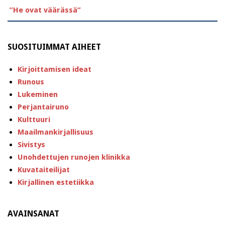
”He ovat väärässä”
SUOSITUIMMAT AIHEET
Kirjoittamisen ideat
Runous
Lukeminen
Perjantairuno
Kulttuuri
Maailmankirjallisuus
Sivistys
Unohdettujen runojen klinikka
Kuvataiteilijat
Kirjallinen estetiikka
AVAINSANAT