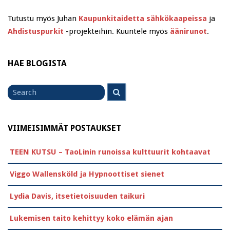
Tutustu myös Juhan
Kaupunkitaidetta sähkökaapeissa
ja
Ahdistuspurkit
-projekteihin. Kuuntele myös
äänirunot
.
HAE BLOGISTA
Search
Search
for
VIIMEISIMMÄT POSTAUKSET
TEEN KUTSU – TaoLinin runoissa kulttuurit kohtaavat
Viggo Wallensköld ja Hypnoottiset sienet
Lydia Davis, itsetietoisuuden taikuri
Lukemisen taito kehittyy koko elämän ajan