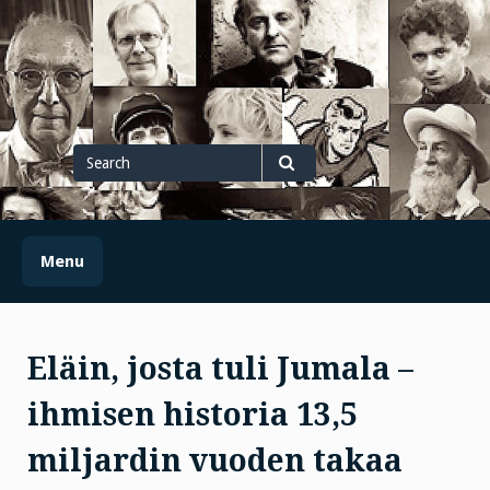
Skip
to
content
Search
for
Search
Menu
Eläin, josta tuli Jumala –
ihmisen historia 13,5
miljardin vuoden takaa