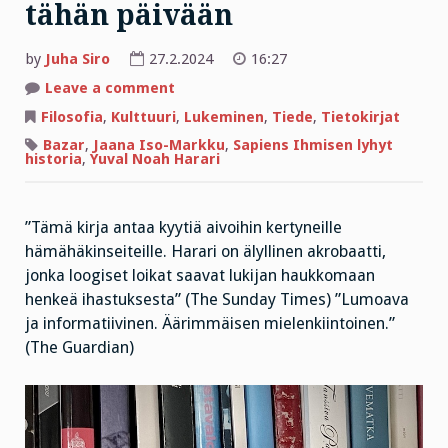
tähän päivään
by
Juha Siro
27.2.2024
16:27
on
Leave a comment
Eläin,
josta
Filosofia
,
Kulttuuri
,
Lukeminen
,
Tiede
,
Tietokirjat
tuli
Jumala
Bazar
,
Jaana Iso-Markku
,
Sapiens Ihmisen lyhyt
–
historia
,
Yuval Noah Harari
ihmisen
historia
13,5
miljardin
vuoden
”Tämä kirja antaa kyytiä aivoihin kertyneille
takaa
hämähäkinseiteille. Harari on älyllinen akrobaatti,
tähän
päivään
jonka loogiset loikat saavat lukijan haukkomaan
henkeä ihastuksesta” (The Sunday Times) ”Lumoava
ja informatiivinen. Äärimmäisen mielenkiintoinen.”
(The Guardian)