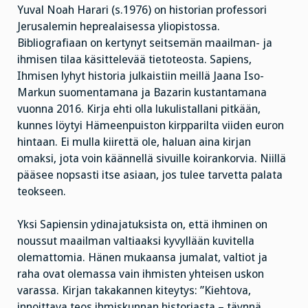
Yuval Noah Harari (s.1976) on historian professori
Jerusalemin heprealaisessa yliopistossa.
Bibliografiaan on kertynyt seitsemän maailman- ja
ihmisen tilaa käsittelevää tietoteosta. Sapiens,
Ihmisen lyhyt historia julkaistiin meillä Jaana Iso-
Markun suomentamana ja Bazarin kustantamana
vuonna 2016. Kirja ehti olla lukulistallani pitkään,
kunnes löytyi Hämeenpuiston kirpparilta viiden euron
hintaan. Ei mulla kiirettä ole, haluan aina kirjan
omaksi, jota voin käännellä sivuille koirankorvia. Niillä
pääsee nopsasti itse asiaan, jos tulee tarvetta palata
teokseen.
Yksi Sapiensin ydinajatuksista on, että ihminen on
noussut maailman valtiaaksi kyvyllään kuvitella
olemattomia. Hänen mukaansa jumalat, valtiot ja
raha ovat olemassa vain ihmisten yhteisen uskon
varassa. Kirjan takakannen kiteytys: ”Kiehtova,
innoittava teos ihmiskunnan historiasta – täynnä