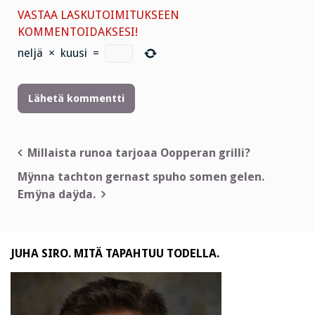
VASTAA LASKUTOIMITUKSEEN
KOMMENTOIDAKSESI!
neljä
×
kuusi
=
Artikkelien
Millaista runoa tarjoaa Oopperan grilli?
selaus
Mÿnna tachton gernast spuho somen gelen.
Emÿna daÿda.
JUHA SIRO. MITÄ TAPAHTUU TODELLA.