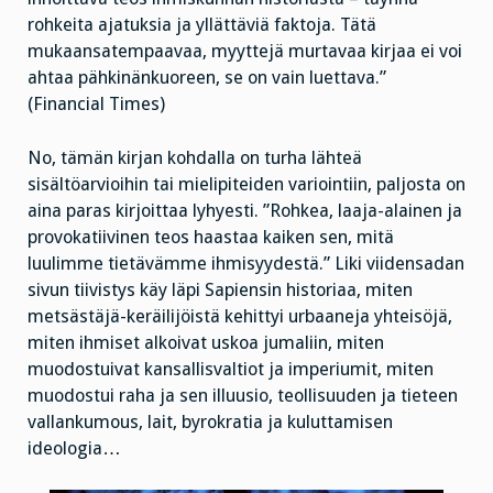
rohkeita ajatuksia ja yllättäviä faktoja. Tätä
mukaansatempaavaa, myyttejä murtavaa kirjaa ei voi
ahtaa pähkinänkuoreen, se on vain luettava.”
(Financial Times)
No, tämän kirjan kohdalla on turha lähteä
sisältöarvioihin tai mielipiteiden variointiin, paljosta on
aina paras kirjoittaa lyhyesti. ”Rohkea, laaja-alainen ja
provokatiivinen teos haastaa kaiken sen, mitä
luulimme tietävämme ihmisyydestä.” Liki viidensadan
sivun tiivistys käy läpi Sapiensin historiaa, miten
metsästäjä-keräilijöistä kehittyi urbaaneja yhteisöjä,
miten ihmiset alkoivat uskoa jumaliin, miten
muodostuivat kansallisvaltiot ja imperiumit, miten
muodostui raha ja sen illuusio, teollisuuden ja tieteen
vallankumous, lait, byrokratia ja kuluttamisen
ideologia…