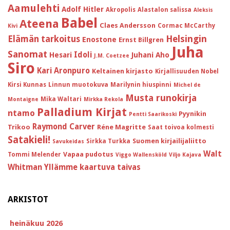
Aamulehti
Adolf Hitler
Akropolis
Alastalon salissa
Aleksis
Babel
Ateena
Claes Andersson
Cormac McCarthy
Kivi
Helsingin
Elämän tarkoitus
Enostone
Ernst Billgren
Juha
Sanomat
Idoli
Hesari
Juhani Aho
J.M. Coetzee
Siro
Kari Aronpuro
Keltainen kirjasto
Kirjallisuuden Nobel
Kirsi Kunnas
Linnun muotokuva
Marilynin hiuspinni
Michel de
Musta runokirja
Mika Waltari
Montaigne
Mirkka Rekola
Palladium Kirjat
ntamo
Pyynikin
Pentti Saarikoski
Raymond Carver
Trikoo
Réne Magritte
Saat toivoa kolmesti
Satakieli!
Suomen kirjailijaliitto
Sirkka Turkka
Savukeidas
Walt
Vapaa pudotus
Tommi Melender
Viggo Wallensköld
Viljo Kajava
Whitman
Yllämme kaartuva taivas
ARKISTOT
heinäkuu 2026