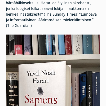
takaa
hämähäkinseiteille. Harari on älyllinen akrobaatti,
tähän
päivään
jonka loogiset loikat saavat lukijan haukkomaan
henkeä ihastuksesta” (The Sunday Times) ”Lumoava
ja informatiivinen. Äärimmäisen mielenkiintoinen.”
(The Guardian)