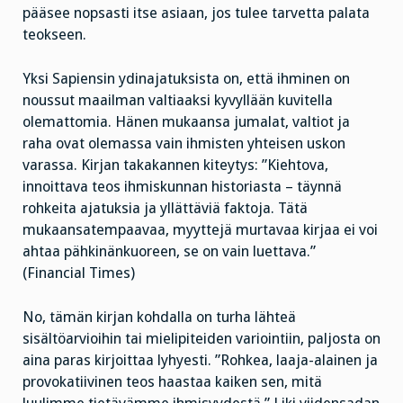
pääsee nopsasti itse asiaan, jos tulee tarvetta palata
teokseen.
Yksi Sapiensin ydinajatuksista on, että ihminen on
noussut maailman valtiaaksi kyvyllään kuvitella
olemattomia. Hänen mukaansa jumalat, valtiot ja
raha ovat olemassa vain ihmisten yhteisen uskon
varassa. Kirjan takakannen kiteytys: ”Kiehtova,
innoittava teos ihmiskunnan historiasta – täynnä
rohkeita ajatuksia ja yllättäviä faktoja. Tätä
mukaansatempaavaa, myyttejä murtavaa kirjaa ei voi
ahtaa pähkinänkuoreen, se on vain luettava.”
(Financial Times)
No, tämän kirjan kohdalla on turha lähteä
sisältöarvioihin tai mielipiteiden variointiin, paljosta on
aina paras kirjoittaa lyhyesti. ”Rohkea, laaja-alainen ja
provokatiivinen teos haastaa kaiken sen, mitä