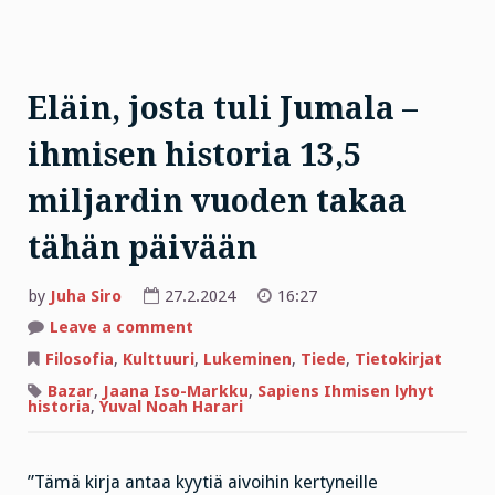
Eläin, josta tuli Jumala –
ihmisen historia 13,5
miljardin vuoden takaa
tähän päivään
by
Juha Siro
27.2.2024
16:27
on
Leave a comment
Eläin,
josta
Filosofia
,
Kulttuuri
,
Lukeminen
,
Tiede
,
Tietokirjat
tuli
Jumala
Bazar
,
Jaana Iso-Markku
,
Sapiens Ihmisen lyhyt
–
historia
,
Yuval Noah Harari
ihmisen
historia
13,5
miljardin
vuoden
”Tämä kirja antaa kyytiä aivoihin kertyneille