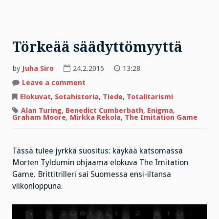
Törkeää säädyttömyyttä
by
Juha Siro
24.2.2015
13:28
on
Leave a comment
Törkeää
säädyttömyyttä
Elokuvat
,
Sotahistoria
,
Tiede
,
Totalitarismi
Alan Turing
,
Benedict Cumberbath
,
Enigma
,
Graham Moore
,
Mirkka Rekola
,
The Imitation Game
Tässä tulee jyrkkä suositus: käykää katsomassa
Morten Tyldumin ohjaama elokuva The Imitation
Game. Brittitrilleri sai Suomessa ensi-iltansa
viikonloppuna.