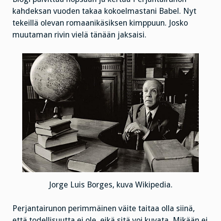
kahdeksan vuoden takaa kokoelmastani Babel. Nyt
tekeillä olevan romaanikäsiksen kimppuun. Josko
muutaman rivin vielä tänään jaksaisi.
Jorge Luis Borges, kuva Wikipedia.
Perjantairunon perimmäinen väite taitaa olla siinä,
että todellisuutta ei ole, eikä sitä voi kuvata. Mikään ei