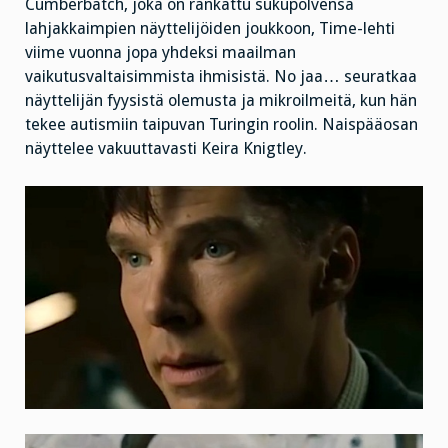
Cumberbatch, joka on rankattu sukupolvensa
lahjakkaimpien näyttelijöiden joukkoon, Time-lehti
viime vuonna jopa yhdeksi maailman
vaikutusvaltaisimmista ihmisistä. No jaa… seuratkaa
näyttelijän fyysistä olemusta ja mikroilmeitä, kun hän
tekee autismiin taipuvan Turingin roolin. Naispääosan
näyttelee vakuuttavasti Keira Knigtley.