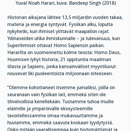
Yuval Noah Harari, kuva: Bandeep Singh (2018)
Historian aikajana lähtee 13,5 miljardin vuoden takaa,
materia ja energia syntyvät. Fysiikan alku, lopulta
nykyhetki, kun ihmiset ylittävät maapallon rajat.
Ydinaseiden uhka ihmiskunnalle – ja tulevaisuus, kun
Superihmiset ottavat Homo Sapiensin paikan.
Hararilta on suomennettu kolme teosta: Homo Deus,
Huomisen lyhyt historia, 21 oppituntia maailman
tilasta ja Sapiens, jonka kansainväliset myyntiluvut
nousevat liki puoleentoista miljoonaan niteeseen.
”Olemme kohottaneet itsemme jumaliksi, joilla on
seuranaan vain fysiikan lait, emmekä siten ole
tilivelvollisia kenellekään. Tuotamme tuhoa muille
eläimille ja ympäröivälle ekosysteemille
tavoitellessamme omaa mukavuuttamme ja
huviamme, emmekä saavuta koskaan tyydytystä.
Onko mitään vaarallisempaa kuin tyytymättömät ja