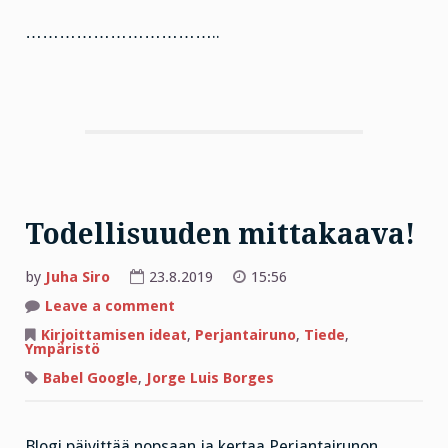
……………………………..
Todellisuuden mittakaava!
by
Juha Siro
23.8.2019
15:56
on
Leave a comment
Todellisuuden
mittakaava!
Kirjoittamisen ideat
,
Perjantairuno
,
Tiede
,
Ympäristö
Babel Google
,
Jorge Luis Borges
Blogi päivittää nopsaan ja kertaa Perjantairunon