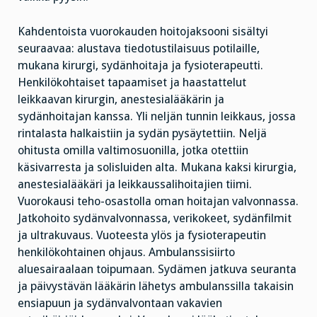
Kahdentoista vuorokauden hoitojaksooni sisältyi
seuraavaa: alustava tiedotustilaisuus potilaille,
mukana kirurgi, sydänhoitaja ja fysioterapeutti.
Henkilökohtaiset tapaamiset ja haastattelut
leikkaavan kirurgin, anestesialääkärin ja
sydänhoitajan kanssa. Yli neljän tunnin leikkaus, jossa
rintalasta halkaistiin ja sydän pysäytettiin. Neljä
ohitusta omilla valtimosuonilla, jotka otettiin
käsivarresta ja solisluiden alta. Mukana kaksi kirurgia,
anestesialääkäri ja leikkaussalihoitajien tiimi.
Vuorokausi teho-osastolla oman hoitajan valvonnassa.
Jatkohoito sydänvalvonnassa, verikokeet, sydänfilmit
ja ultrakuvaus. Vuoteesta ylös ja fysioterapeutin
henkilökohtainen ohjaus. Ambulanssisiirto
aluesairaalaan toipumaan. Sydämen jatkuva seuranta
ja päivystävän lääkärin lähetys ambulanssilla takaisin
ensiapuun ja sydänvalvontaan vakavien