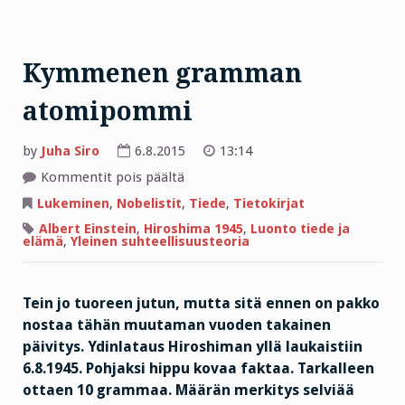
Kymmenen gramman
atomipommi
by
Juha Siro
6.8.2015
13:14
artikkelissa
Kommentit pois päältä
Kymmenen
gramman
Lukeminen
,
Nobelistit
,
Tiede
,
Tietokirjat
atomipommi
Albert Einstein
,
Hiroshima 1945
,
Luonto tiede ja
elämä
,
Yleinen suhteellisuusteoria
Tein jo tuoreen jutun, mutta sitä ennen on pakko
nostaa tähän muutaman vuoden takainen
päivitys. Ydinlataus Hiroshiman yllä laukaistiin
6.8.1945. Pohjaksi hippu kovaa faktaa. Tarkalleen
ottaen 10 grammaa. Määrän merkitys selviää