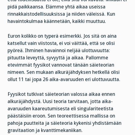
pidä paikkaansa. Elämme yhtä aikaa useissa
rinnakkaistodellisuuksissa ja niiden väleissä. Kun
havaintokulmaa käännetään, kaikki muuttuu.
Euron kolikko on typerä esimerkki. Jos sitä on aina
katsellut vain viistosta, ei voi väittää, että se olisi
pyöreä. Ihminen havainnoi neljää ulottuvuutta:
pituutta leveyttä, syvyyttä ja aikaa. Pallomme
etevimmät fyysikot vannovat tänään säieteorian
nimeen. Sen mukaan alkuräjähdyksen hetkellä olisi
ollut 11 tai jopa 26 aika-avaruuden eri ulottuvuutta.
Fyysikot tutkivat säieteorian valossa aikaa ennen
alkuräjähdystä. Uusi teoria tarvitaan, jotta aika-
avaruuden kaareutumisesta eli singulariteetista
päästäisiin eroon. Sen teoreettisessa mallissa on
pahoja puutteita ja säieteoria kykenisi yhdistämään
gravitaation ja kvanttimekaniikan.