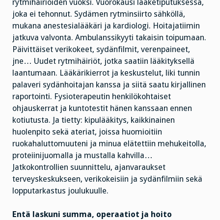
rytmihäiriöiden vuoksi. Vuorokausi lääketiputuksessa,
joka ei tehonnut. Sydämen rytminsiirto sähköllä,
mukana anestesialääkäri ja kardiologi. Hoitajatiimin
jatkuva valvonta. Ambulanssikyyti takaisin toipumaan.
Päivittäiset verikokeet, sydänfilmit, verenpaineet,
jne… Uudet rytmihäiriöt, jotka saatiin lääkityksellä
laantumaan. Lääkärikierrot ja keskustelut, liki tunnin
palaveri sydänhoitajan kanssa ja siitä saatu kirjallinen
raportointi. Fysioterapeutin henkilökohtaiset
ohjauskerrat ja kuntotestit hänen kanssaan ennen
kotiutusta. Ja tietty: kipulääkitys, kaikkinainen
huolenpito sekä ateriat, joissa huomioitiin
ruokahaluttomuuteni ja minua elätettiin mehukeitolla,
proteiinijuomalla ja mustalla kahvilla…
Jatkokontrollien suunnittelu, ajanvaraukset
terveyskeskukseen, verikokeisiin ja sydänfilmiin sekä
lopputarkastus joulukuulle.
Entä laskuni summa, operaatiot ja hoito