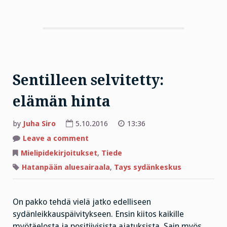
Sentilleen selvitetty:
elämän hinta
by
Juha Siro
5.10.2016
13:36
on
Leave a comment
Sentilleen
selvitetty:
Mielipidekirjoitukset
,
Tiede
elämän
hinta
Hatanpään aluesairaala
,
Tays sydänkeskus
On pakko tehdä vielä jatko edelliseen
sydänleikkauspäivitykseen. Ensin kiitos kaikille
myötäelosta ja positiivisista ajatuksista. Sain myös