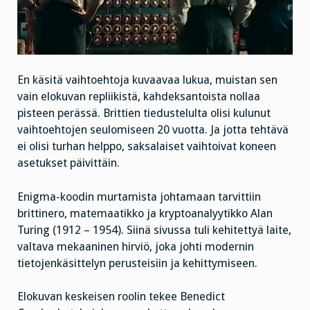
En käsitä vaihtoehtoja kuvaavaa lukua, muistan sen
vain elokuvan repliikistä, kahdeksantoista nollaa
pisteen perässä. Brittien tiedustelulta olisi kulunut
vaihtoehtojen seulomiseen 20 vuotta. Ja jotta tehtävä
ei olisi turhan helppo, saksalaiset vaihtoivat koneen
asetukset päivittäin.
Enigma-koodin murtamista johtamaan tarvittiin
brittinero, matemaatikko ja kryptoanalyytikko Alan
Turing (1912 – 1954). Siinä sivussa tuli kehitettyä laite,
valtava mekaaninen hirviö, joka johti modernin
tietojenkäsittelyn perusteisiin ja kehittymiseen.
Elokuvan keskeisen roolin tekee Benedict