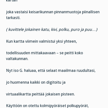
kartan
joka vastaisi keisarikunnan pinnanmuotoja piinallisen
tarkasti.
( kuvittele jokainen katu, kivi, polku, puro ja puu…)
Kun kartta viimein valmistui yksi yhteen,
todellisuuden mittakaavaan – se peitti koko
valtakunnan.
Nyt iso G. haluaa, että selaat maailmaa ruudultasi,
jo huomenna kaikki on digitoitu ja
virtuaalikartta peittää jokaisen pisteen.
Käyttöön on otettu kolmipyöräiset polkupyörät,