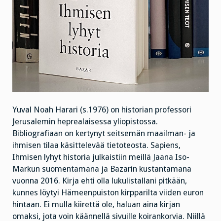
Yuval Noah Harari (s.1976) on historian professori
Jerusalemin heprealaisessa yliopistossa.
Bibliografiaan on kertynyt seitsemän maailman- ja
ihmisen tilaa käsittelevää tietoteosta. Sapiens,
Ihmisen lyhyt historia julkaistiin meillä Jaana Iso-
Markun suomentamana ja Bazarin kustantamana
vuonna 2016. Kirja ehti olla lukulistallani pitkään,
kunnes löytyi Hämeenpuiston kirpparilta viiden euron
hintaan. Ei mulla kiirettä ole, haluan aina kirjan
omaksi, jota voin käännellä sivuille koirankorvia. Niillä