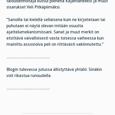
taloudenhoitaja kutsui pienenä Kajahtaneeksi ja muut
sisarukset Veli Pitkäpiimäksi.
”Sanoilla tai kielellä sellaisena kuin ne kirjoitetaan tai
puhutaan ei näytä olevan mitään osuutta
ajattelumekanismissani. Sanat ja muut merkit on
etsittävä vaivalloisesti vasta toisessa vaiheessa kun
mainittu assosioiva peli on riittävästi vakiinnutettu.”
…………………………
Blogin tulevassa jutussa ällistyttävä yhtälö: Sinäkin
voit rikastua runoudella.
…………………………