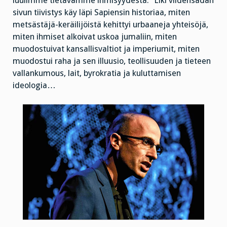
luulimme tietävämme ihmisyydestä.” Liki viidensadan
sivun tiivistys käy läpi Sapiensin historiaa, miten
metsästäjä-keräilijöistä kehittyi urbaaneja yhteisöjä,
miten ihmiset alkoivat uskoa jumaliin, miten
muodostuivat kansallisvaltiot ja imperiumit, miten
muodostui raha ja sen illuusio, teollisuuden ja tieteen
vallankumous, lait, byrokratia ja kuluttamisen
ideologia…