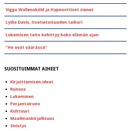
Viggo Wallensköld ja Hypnoottiset sienet
Lydia Davis, itsetietoisuuden taikuri
Lukemisen taito kehittyy koko elämän ajan
”He ovat väärässä”
SUOSITUIMMAT AIHEET
Kirjoittamisen ideat
Runous
Lukeminen
Perjantairuno
Kulttuuri
Maailmankirjallisuus
Sivistys