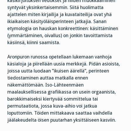
käsikirjoituksen vedokset ja niiden muokkaaminen
syntyvät yksinkertaisemmin. Siitä huolimatta
ajattelen miten kirjailija ja kuvataiteilija ovat yhä
ikiaikaisen käsityöläisperinteen jatkajia. Sanan
etymologia on hauskan konkreettinen: käsittäminen
(ymmärtäminen, oivallus) on jonkin tavoittamista
käsiinsä, kiinni saamista.
Aronpuron runossa opetellaan lukemaan vanhoja
käsialoja ja piirellään uusia merkkejä. Pidän asioista,
joissa uutta luodaan ”ikuisen äärellä”, perinteen
tiedostaminen auttaa matkalla ennen
näkemättömään. Iso-Lähteenmäen
maalauksellisessa grafiikassa on usein orgaanista,
barokkimaiseksi kiertyvää sommittelua tai
permutaatiota, jossa kuva-aihio voi jatkua
loputtomiin. Töiden mittakaava saattaa vaihdella
jäälakeudelta öisen puutarhan yksittäiseen kasviin.