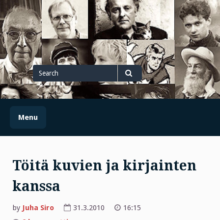
Skip
to
content
Search
for
Search
Menu
Töitä kuvien ja kirjainten
kanssa
by
Juha Siro
31.3.2010
16:15