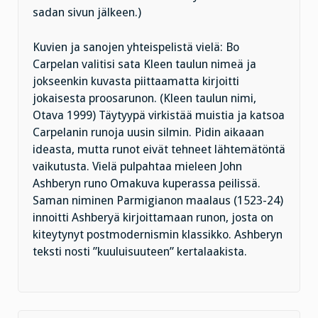
sadan sivun jälkeen.)
Kuvien ja sanojen yhteispelistä vielä: Bo
Carpelan valitisi sata Kleen taulun nimeä ja
jokseenkin kuvasta piittaamatta kirjoitti
jokaisesta proosarunon. (Kleen taulun nimi,
Otava 1999) Täytyypä virkistää muistia ja katsoa
Carpelanin runoja uusin silmin. Pidin aikaaan
ideasta, mutta runot eivät tehneet lähtemätöntä
vaikutusta. Vielä pulpahtaa mieleen John
Ashberyn runo Omakuva kuperassa peilissä.
Saman niminen Parmigianon maalaus (1523-24)
innoitti Ashberyä kirjoittamaan runon, josta on
kiteytynyt postmodernismin klassikko. Ashberyn
teksti nosti ”kuuluisuuteen” kertalaakista.