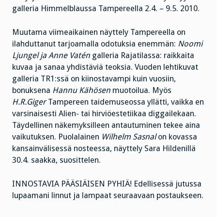
galleria Himmelblaussa Tampereella 2.4. – 9.5. 2010.
Muutama viimeaikainen näyttely Tampereella on
ilahduttanut tarjoamalla odotuksia enemmän:
Noomi
Ljungel ja Anne Vatén
galleria Rajatilassa: raikkaita
kuvaa ja sanaa yhdistäviä teoksia. Vuoden lehtikuvat
galleria TR1:ssä on kiinostavampi kuin vuosiin,
bonuksena
Hannu Kähösen
muotoilua. Myös
H.R.Giger
Tampereen taidemuseossa yllätti, vaikka en
varsinaisesti Alien- tai hirviöestetiikaa diggailekaan.
Täydellinen näkemyksilleen antautuminen tekee aina
vaikutuksen. Puolalainen
Wilhelm Sasnal
on kovassa
kansainvälisessä nosteessa, näyttely Sara Hildenillä
30.4. saakka, suosittelen.
INNOSTAVIA PÄÄSIÄISEN PYHIÄ! Edellisessä jutussa
lupaamani linnut ja lampaat seuraavaan postaukseen.