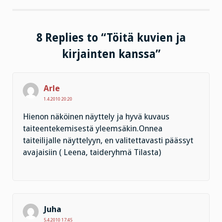
8 Replies to “Töitä kuvien ja
kirjainten kanssa”
Arle
1.4.2010 20:20
Hienon näköinen näyttely ja hyvä kuvaus
taiteentekemisestä yleemsäkin.Onnea
taiteilijalle näyttelyyn, en valitettavasti päässyt
avajaisiin ( Leena, taideryhmä Tilasta)
Juha
5.4.2010 17:45