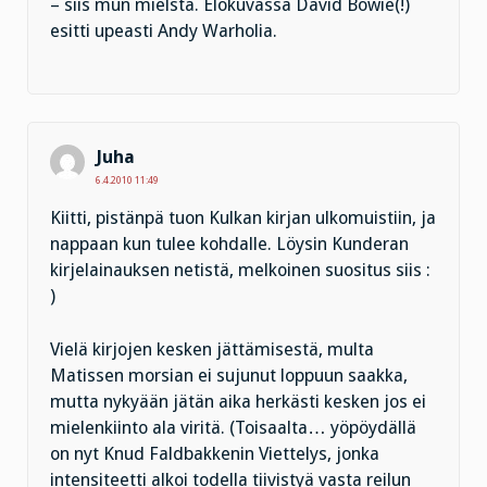
– siis mun mielstä. Elokuvassa David Bowie(!)
esitti upeasti Andy Warholia.
Juha
6.4.2010 11:49
Kiitti, pistänpä tuon Kulkan kirjan ulkomuistiin, ja
nappaan kun tulee kohdalle. Löysin Kunderan
kirjelainauksen netistä, melkoinen suositus siis :
)
Vielä kirjojen kesken jättämisestä, multa
Matissen morsian ei sujunut loppuun saakka,
mutta nykyään jätän aika herkästi kesken jos ei
mielenkiinto ala viritä. (Toisaalta… yöpöydällä
on nyt Knud Faldbakkenin Viettelys, jonka
intensiteetti alkoi todella tiivistyä vasta reilun