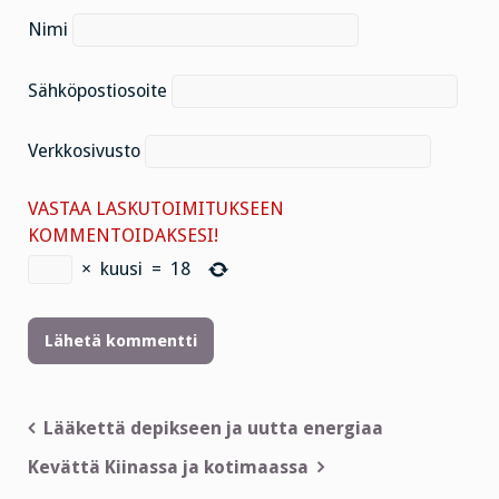
Nimi
Sähköpostiosoite
Verkkosivusto
VASTAA LASKUTOIMITUKSEEN
KOMMENTOIDAKSESI!
×
kuusi
=
18
Artikkelien
Lääkettä depikseen ja uutta energiaa
selaus
Kevättä Kiinassa ja kotimaassa