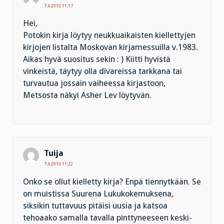
7.4.2010 11:17
Hei,
Potokin kirja löytyy neukkuaikaisten kiellettyjen
kirjojen listalta Moskovan kirjamessuilla v.1983.
Aikas hyvä suositus sekin : ) Kiitti hyvistä
vinkeistä, täytyy olla divareissa tarkkana tai
turvautua jossain vaiheessa kirjastoon,
Metsosta näkyi Asher Lev löytyvän.
Tuija
7.4.2010 11:22
Onko se ollut kielletty kirja? Enpä tiennytkään. Se
on muistissa Suurena Lukukokemuksena,
siksikin tuttavuus pitäisi uusia ja katsoa
tehoaako samalla tavalla pinttyneeseen keski-