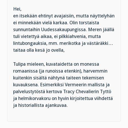
Hei,
en itsekään ehtinyt avajaisiin, mutta näyttelyhän
ei minnekään vielä karkaa. Olin torstaista
sunnuntaihin Uudessakaupungissa. Meren jäällä
tuli vietettyä aikaa, ei pilkkiahvenia, mutta
lintubongauksia, mm. merikotka ja västäräkki…
taitaa olla kesä jo ovella,
Tulipa mieleen, kuvataidetta on monessa
romaanissa (ja runoissa etenkin), harvemmin
kuitenkin sisältä nähtynä taiteen tekemisen
kuvauksena. Esimerkiksi Vermeerin mallista ja
palvelustytöstä kertova Tracy Chevalierin Tyttö
ja helmikorvakoru on hyvin kirjoitettua viihdettä
ja historiallista ajankuvaa.