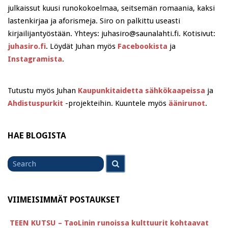
julkaissut kuusi runokokoelmaa, seitsemän romaania, kaksi
lastenkirjaa ja aforismeja. Siro on palkittu useasti
kirjailijantyöstään. Yhteys: juhasiro@saunalahti.fi. Kotisivut:
juhasiro.fi
. Löydät Juhan myös
Facebookista
ja
Instagramista
.
Tutustu myös Juhan
Kaupunkitaidetta sähkökaapeissa
ja
Ahdistuspurkit
-projekteihin. Kuuntele myös
äänirunot
.
HAE BLOGISTA
Search
Search
for
VIIMEISIMMÄT POSTAUKSET
TEEN KUTSU – TaoLinin runoissa kulttuurit kohtaavat