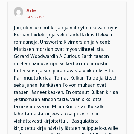
Arle
5.4.2010 20:07
Joo, olen lukenut kirjan ja nähnyt elokuvan myös.
Kerään taidekirjoja sekä taidetta käsitteleviä
romaaneja. Unsworth: Kivimorsian ja Vicent:
Matissen morsian ovat myös viihteellisiä.
Gerard Woodwardin A Curious Earth taasen
mieleenpainuvampi. Se kertoo intohimosta
taiteeseen ja sen parantavasta vaikutuksesta.
Pari muuta kirjaa: Tomas Kulkan Taide ja kitsch
sekä Juhani Känkäsen Toivon mukaan ovat
taasen jääneet kesken. En ostanut Kulkan kirjaa
yksinomaan aiheen takia, vaan siksi että
takakannessa on Milan Kunderan Kulkalle
lähettämästä kirjeestä osa ja se oli niin
viehättävästi kirjoitettu… Basquiatista
kirjoitettu kirja hävisi yllättäen huippuelokuvalle