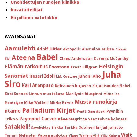
Unohdettujen runojen klinikka
Kuvataiteilijat
Kirjallinen estetiikka
AVAINSANAT
Aamulehti
Adolf Hitler
Akropolis
Alastalon salissa
Aleksis
Babel
Ateena
Claes Andersson
Cormac McCarthy
Kivi
Helsingin
Elämän tarkoitus
Enostone
Ernst Billgren
Juha
Sanomat
Idoli
Hesari
Juhani Aho
J.M. Coetzee
Siro
Kari Aronpuro
Keltainen kirjasto
Kirjallisuuden Nobel
Kirsi Kunnas
Linnun muotokuva
Marilynin hiuspinni
Michel de
Musta runokirja
Mika Waltari
Montaigne
Mirkka Rekola
Palladium Kirjat
ntamo
Pyynikin
Pentti Saarikoski
Raymond Carver
Trikoo
Réne Magritte
Saat toivoa kolmesti
Satakieli!
Suomen kirjailijaliitto
Sirkka Turkka
Savukeidas
Walt
Vapaa pudotus
Tommi Melender
Viggo Wallensköld
Viljo Kajava