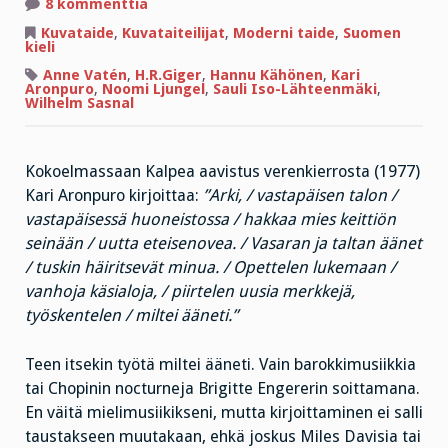
artikkeliin
8 kommenttia
Töitä
kuvien
Kuvataide
,
Kuvataiteilijat
,
Moderni taide
,
Suomen
ja
kieli
kirjainten
kanssa
Anne Vatén
,
H.R.Giger
,
Hannu Kähönen
,
Kari
Aronpuro
,
Noomi Ljungel
,
Sauli Iso-Lähteenmäki
,
Wilhelm Sasnal
Kokoelmassaan Kalpea aavistus verenkierrosta (1977)
Kari Aronpuro kirjoittaa:
”Arki, / vastapäisen talon /
vastapäisessä huoneistossa / hakkaa mies keittiön
seinään / uutta eteisenovea. / Vasaran ja taltan äänet
/ tuskin häiritsevät minua. / Opettelen lukemaan /
vanhoja käsialoja, / piirtelen uusia merkkejä,
työskentelen / miltei ääneti.”
Teen itsekin työtä miltei ääneti. Vain barokkimusiikkia
tai Chopinin nocturneja Brigitte Engererin soittamana.
En väitä mielimusiikikseni, mutta kirjoittaminen ei salli
taustakseen muutakaan, ehkä joskus Miles Davisia tai