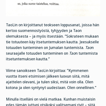
TaoLin on kirjoittanut teokseen loppusanat, joissa hän
kertoo suomennostyöstä, tyhjyyden ja Taon
olemuksesta – ja myös itsestään. ”Sokrateen mukaan
tie totuuteen käy itsetuntemuksen kautta. Jeesukselle
totuuden tunteminen on Jumalan tuntemista.
Tao
n
seuraajalle totuuden tunteminen on
Tao
n tuntemista
itsetuntemuksen kautta.”
Viime sanoikseen TaoLin kirjoittaa: ”Kymmenen
vuotta itseni etsimisen jälkeen luovun siitä, mitä
ajattelen olevani, ja tulen siksi, mitä voin olla. Olen
kotona ja olen syntynyt uudestaan. Olen onnellinen.”
Minulla itselläni on vielä matkaa. Kunhan muistaisin
edes tämän juttuni otsikoksi valitsemani rivit – siitä