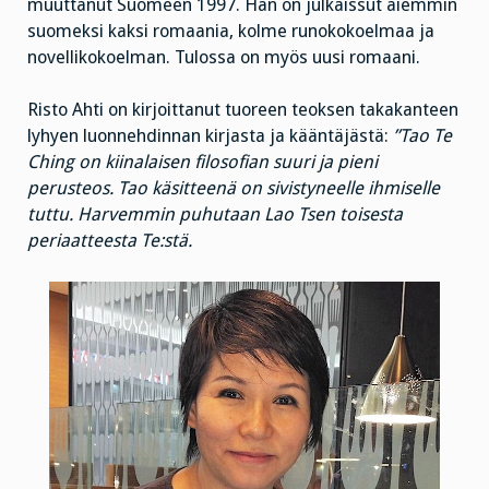
muuttanut Suomeen 1997. Hän on julkaissut aiemmin
suomeksi kaksi romaania, kolme runokokoelmaa ja
novellikokoelman. Tulossa on myös uusi romaani.
Risto Ahti on kirjoittanut tuoreen teoksen takakanteen
lyhyen luonnehdinnan kirjasta ja kääntäjästä:
”Tao Te
Ching on kiinalaisen filosofian suuri ja pieni
perusteos. Tao käsitteenä on sivistyneelle ihmiselle
tuttu. Harvemmin puhutaan Lao Tsen toisesta
periaatteesta Te:stä.