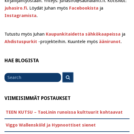
kirjailijantyöstään. Yhteys: juhasiro@saunalahti.fi. Kotisivut:
juhasiro.fi
. Löydät Juhan myös
Facebookista
ja
Instagramista
.
Tutustu myös Juhan
Kaupunkitaidetta sähkökaapeissa
ja
Ahdistuspurkit
-projekteihin. Kuuntele myös
äänirunot
.
HAE BLOGISTA
Search
Search
for
VIIMEISIMMÄT POSTAUKSET
TEEN KUTSU – TaoLinin runoissa kulttuurit kohtaavat
Viggo Wallensköld ja Hypnoottiset sienet