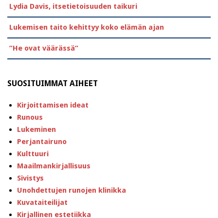
Lydia Davis, itsetietoisuuden taikuri
Lukemisen taito kehittyy koko elämän ajan
”He ovat väärässä”
SUOSITUIMMAT AIHEET
Kirjoittamisen ideat
Runous
Lukeminen
Perjantairuno
Kulttuuri
Maailmankirjallisuus
Sivistys
Unohdettujen runojen klinikka
Kuvataiteilijat
Kirjallinen estetiikka