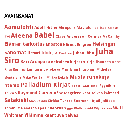
AVAINSANAT
Aamulehti
Adolf Hitler
Akropolis
Alastalon salissa
Aleksis
Babel
Ateena
Claes Andersson
Cormac McCarthy
Kivi
Helsingin
Elämän tarkoitus
Enostone
Ernst Billgren
Juha
Sanomat
Idoli
Hesari
Juhani Aho
J.M. Coetzee
Siro
Kari Aronpuro
Keltainen kirjasto
Kirjallisuuden Nobel
Kirsi Kunnas
Linnun muotokuva
Marilynin hiuspinni
Michel de
Musta runokirja
Mika Waltari
Montaigne
Mirkka Rekola
Palladium Kirjat
ntamo
Pyynikin
Pentti Saarikoski
Raymond Carver
Trikoo
Réne Magritte
Saat toivoa kolmesti
Satakieli!
Suomen kirjailijaliitto
Sirkka Turkka
Savukeidas
Walt
Vapaa pudotus
Tommi Melender
Viggo Wallensköld
Viljo Kajava
Whitman
Yllämme kaartuva taivas