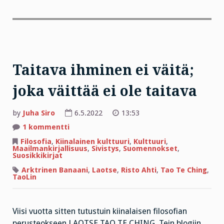
Taitava ihminen ei väitä;
joka väittää ei ole taitava
by
Juha Siro
6.5.2022
13:53
artikkeliin
1 kommentti
Taitava
ihminen
Filosofia
,
Kiinalainen kulttuuri
,
Kulttuuri
,
ei
Maailmankirjallisuus
,
Sivistys
,
Suomennokset
,
väitä;
Suosikkikirjat
joka
väittää
Arktrinen Banaani
,
Laotse
,
Risto Ahti
,
Tao Te Ching
,
ei
TaoLin
ole
taitava
Viisi vuotta sitten tutustuin kiinalaisen filosofian
perusteokseen LAOTSE TAO TE CHING. Tein blogiin