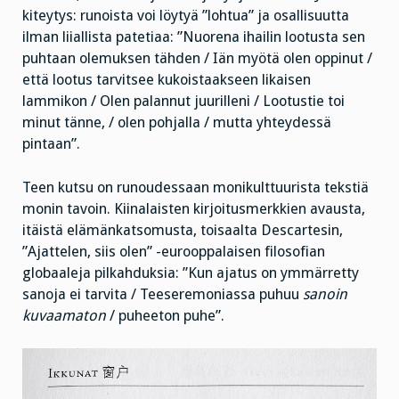
kiteytys: runoista voi löytyä ”lohtua” ja osallisuutta
ilman liiallista patetiaa: ”Nuorena ihailin lootusta sen
puhtaan olemuksen tähden / Iän myötä olen oppinut /
että lootus tarvitsee kukoistaakseen likaisen
lammikon / Olen palannut juurilleni / Lootustie toi
minut tänne, / olen pohjalla / mutta yhteydessä
pintaan”.
Teen kutsu on runoudessaan monikulttuurista tekstiä
monin tavoin. Kiinalaisten kirjoitusmerkkien avausta,
itäistä elämänkatsomusta, toisaalta Descartesin,
”Ajattelen, siis olen” -eurooppalaisen filosofian
globaaleja pilkahduksia: ”Kun ajatus on ymmärretty
sanoja ei tarvita / Teeseremoniassa puhuu
sanoin
kuvaamaton
/ puheeton puhe”.