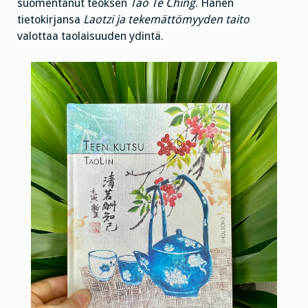
suomentanut teoksen
Tao Te Ching
. Hänen
tietokirjansa
Laotzi ja tekemättömyyden taito
valottaa taolaisuuden ydintä.