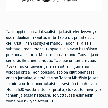
Taon oppi on paradoksaalista ja käsittelee kysymyksiä
usein dualismin kautta: mitä Tao on… ja mitä se ei
ole. Kristillinen käsitys ei mahdu Taoon, sillä se ei
suhtaudu maailmaan ulkopuolella olevan itsenäisen
persoonan kautta. Maailma on virrannut Taosta ja on
sen eräs ilmenemismuoto. Tao itse on tuntematon.
Koska Tao on taivaan ja maan äiti, niin jumalaa
voidaan pitää Taon poikana. Tao on ollut olemassa
ennen jumalaa, elämä itse on Taosta lähtöisin ja sen
toiminta on luonnonmukaista, itsestään tapahtuvaa.
Noin 2500 vuotta sitten kirjatut ajatukset toimivat yhä
tänään ja tässä hetkessä. Toivottavasti esimerkin
viimeinen rivi yhä toteutuu.