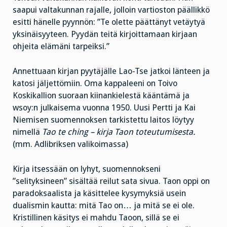
saapui valtakunnan rajalle, jolloin vartioston päällikkö
esitti hänelle pyynnön: ”Te olette päättänyt vetäytyä
yksinäisyyteen. Pyydän teitä kirjoittamaan kirjaan
ohjeita elämäni tarpeiksi.”
Annettuaan kirjan pyytäjälle Lao-Tse jatkoi länteen ja
katosi jäljettömiin. Oma kappaleeni on Toivo
Koskikallion suoraan kiinankielestä kääntämä ja
wsoy:n julkaisema vuonna 1950. Uusi Pertti ja Kai
Niemisen suomennoksen tarkistettu laitos löytyy
nimellä
Tao te ching – kirja Taon toteutumisesta.
(mm. Adlibriksen valikoimassa)
Kirja itsessään on lyhyt, suomennokseni
”selityksineen” sisältää reilut sata sivua. Taon oppi on
paradoksaalista ja käsittelee kysymyksiä usein
dualismin kautta: mitä Tao on… ja mitä se ei ole.
Kristillinen käsitys ei mahdu Taoon, sillä se ei