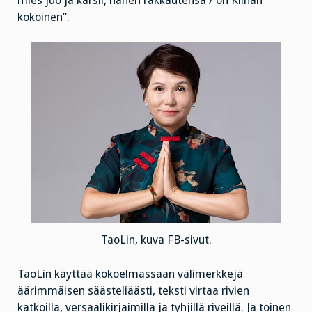
mies juo ja kärsii, hänen rakkautensa / on Kiinan
kokoinen”.
TaoLin, kuva FB-sivut.
TaoLin käyttää kokoelmassaan välimerkkejä
äärimmäisen säästeliäästi, teksti virtaa rivien
katkoilla, versaalikirjaimilla ja tyhjillä riveillä. Ja toinen