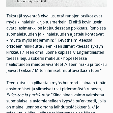
Tekstejä syventää oivallus, että runojen otsikot ovat
myös kiinalaisin kirjoitusmerkein. Ei niitä kovin usein
avata, esimerkki on laajuudessaan poikkeus. Runoissa
suomalaisuuden ja kiinalaisuuden ajattelu kohtaavat
– mutta myös laajemmin: ” Keväthelmi-teessä
orkidean raikkautta / Feniksen silmät -teessä syksyn
kirkkaus / Teen oma luonne kupissa // Englantilaisten
teessä leijuu sokerin makeus / hopeateessä
haalistuneen maidon vivahteet // Teen maku ja tuoksu
jäävät taakse / Miten ihmiset muuttavatkaan teen?”
Teen kutsussa pilkahtaa myös huumori. Lainaan tähän
ensimmäiset ja viimeiset rivit pidemmästä runosta,
Pu’er-tee ja pariskunta
: ”Kiinalainen vaimo valmistaa
suomalaiselle aviomiehelleen kypsää pu’er-teetä, jolla
on maine luonnon omana laihdutuslääkkeenä. // Ja