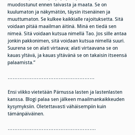
muodostunut ennen taivasta ja maata. Se on
kuulumaton ja näkymätön, täysin itsenäinen ja
muuttumaton. Se kulkee kaikkialle rajoituksetta. Sitä
voidaan pitää maailman äitinä. Minä en tiedä sen
nimeä. Sitä voidaan kutsua nimellä Tao. Jos sille antaa
jonkin pakkonimen, sitä voidaan kutsua nimellä suuri.
Suurena se on alati virtaava; alati virtaavana se on
kauas yltävä, ja kauas yltävänä se on takaisin itseensä
palaamista.”
……………………………………………
Ensi viikko vietetään Pärnussa lasten ja lastenlasten
kanssa. Blogi palaa sen jälkeen maailmankaikkeuden
kysymyksiin. Oletettavasti vähäisempiin kuin
tämänpäiväinen.
…………………………………………….