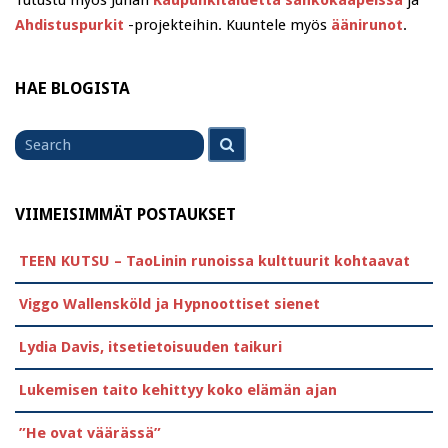
Tutustu myös Juhan
Kaupunkitaidetta sähkökaapeissa
ja
Ahdistuspurkit
-projekteihin. Kuuntele myös
äänirunot
.
HAE BLOGISTA
Search
Search
for
VIIMEISIMMÄT POSTAUKSET
TEEN KUTSU – TaoLinin runoissa kulttuurit kohtaavat
Viggo Wallensköld ja Hypnoottiset sienet
Lydia Davis, itsetietoisuuden taikuri
Lukemisen taito kehittyy koko elämän ajan
”He ovat väärässä”