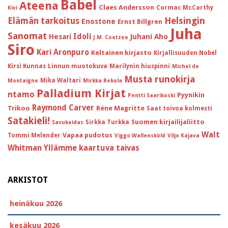
Babel
Ateena
Claes Andersson
Cormac McCarthy
Kivi
Helsingin
Elämän tarkoitus
Enostone
Ernst Billgren
Juha
Sanomat
Idoli
Hesari
Juhani Aho
J.M. Coetzee
Siro
Kari Aronpuro
Keltainen kirjasto
Kirjallisuuden Nobel
Kirsi Kunnas
Linnun muotokuva
Marilynin hiuspinni
Michel de
Musta runokirja
Mika Waltari
Montaigne
Mirkka Rekola
Palladium Kirjat
ntamo
Pyynikin
Pentti Saarikoski
Raymond Carver
Trikoo
Réne Magritte
Saat toivoa kolmesti
Satakieli!
Suomen kirjailijaliitto
Sirkka Turkka
Savukeidas
Walt
Vapaa pudotus
Tommi Melender
Viggo Wallensköld
Viljo Kajava
Whitman
Yllämme kaartuva taivas
ARKISTOT
heinäkuu 2026
kesäkuu 2026