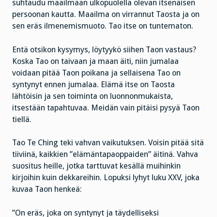
suhtaudu maailmaan ulkopuolella olevan itsenäisen
persoonan kautta. Maailma on virrannut Taosta ja on
sen eräs ilmenemismuoto. Tao itse on tuntematon.
Entä otsikon kysymys, löytyykö siihen Taon vastaus?
Koska Tao on taivaan ja maan äiti, niin jumalaa
voidaan pitää Taon poikana ja sellaisena Tao on
syntynyt ennen jumalaa. Elämä itse on Taosta
lähtöisin ja sen toiminta on luonnonmukaista,
itsestään tapahtuvaa. Meidän vain pitäisi pysyä Taon
tiellä.
Tao Te Ching teki vahvan vaikutuksen. Voisin pitää sitä
tiiviinä, kaikkien ”elämäntapaoppaiden” äitinä. Vahva
suositus heille, jotka tarttuvat kesällä muihinkin
kirjoihin kuin dekkareihin. Lopuksi lyhyt luku XXV, joka
kuvaa Taon henkeä:
”On eräs, joka on syntynyt ja täydelliseksi