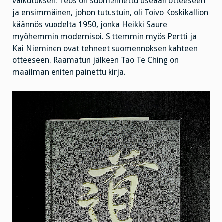
vaikutuksen. Teos on suomennettu useaan otteeseen
ja ensimmäinen, johon tutustuin, oli Toivo Koskikallion
käännös vuodelta 1950, jonka Heikki Saure
myöhemmin modernisoi. Sittemmin myös Pertti ja
Kai Nieminen ovat tehneet suomennoksen kahteen
otteeseen. Raamatun jälkeen Tao Te Ching on
maailman eniten painettu kirja.