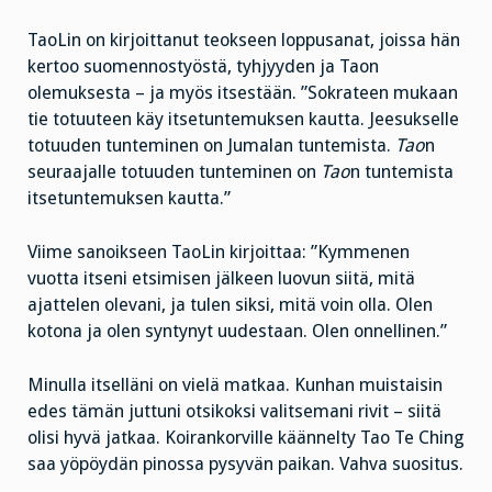
TaoLin on kirjoittanut teokseen loppusanat, joissa hän
kertoo suomennostyöstä, tyhjyyden ja Taon
olemuksesta – ja myös itsestään. ”Sokrateen mukaan
tie totuuteen käy itsetuntemuksen kautta. Jeesukselle
totuuden tunteminen on Jumalan tuntemista.
Tao
n
seuraajalle totuuden tunteminen on
Tao
n tuntemista
itsetuntemuksen kautta.”
Viime sanoikseen TaoLin kirjoittaa: ”Kymmenen
vuotta itseni etsimisen jälkeen luovun siitä, mitä
ajattelen olevani, ja tulen siksi, mitä voin olla. Olen
kotona ja olen syntynyt uudestaan. Olen onnellinen.”
Minulla itselläni on vielä matkaa. Kunhan muistaisin
edes tämän juttuni otsikoksi valitsemani rivit – siitä
olisi hyvä jatkaa. Koirankorville käännelty Tao Te Ching
saa yöpöydän pinossa pysyvän paikan. Vahva suositus.