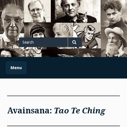
Skip
to
content
Search
for
Search
Menu
Avainsana:
Tao Te Ching