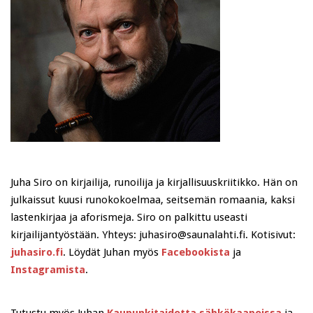
Juha Siro on kirjailija, runoilija ja kirjallisuuskriitikko. Hän on
julkaissut kuusi runokokoelmaa, seitsemän romaania, kaksi
lastenkirjaa ja aforismeja. Siro on palkittu useasti
kirjailijantyöstään. Yhteys: juhasiro@saunalahti.fi. Kotisivut:
juhasiro.fi
. Löydät Juhan myös
Facebookista
ja
Instagramista
.