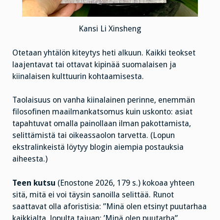
Kansi Li Xinsheng
Otetaan yhtälön kiteytys heti alkuun. Kaikki teokset
laajentavat tai ottavat kipinää suomalaisen ja
kiinalaisen kulttuurin kohtaamisesta.
Taolaisuus on vanha kiinalainen perinne, enemmän
filosofinen maailmankatsomus kuin uskonto: asiat
tapahtuvat omalla painollaan ilman pakottamista,
selittämistä tai oikeassaolon tarvetta. (Lopun
ekstralinkeistä löytyy blogin aiempia postauksia
aiheesta.)
Teen kutsu
(Enostone 2026, 179 s.) kokoaa yhteen
sitä, mitä ei voi täysin sanoilla selittää. Runot
saattavat olla aforistisia: ”Minä olen etsinyt puutarhaa
kaikkialta, lopulta tajuan: ’Minä olen puutarha”.