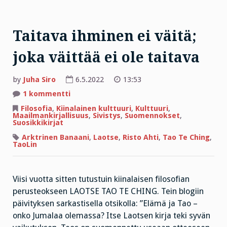
Taitava ihminen ei väitä;
joka väittää ei ole taitava
by
Juha Siro
6.5.2022
13:53
artikkeliin
1 kommentti
Taitava
ihminen
Filosofia
,
Kiinalainen kulttuuri
,
Kulttuuri
,
ei
Maailmankirjallisuus
,
Sivistys
,
Suomennokset
,
väitä;
Suosikkikirjat
joka
väittää
Arktrinen Banaani
,
Laotse
,
Risto Ahti
,
Tao Te Ching
,
ei
TaoLin
ole
taitava
Viisi vuotta sitten tutustuin kiinalaisen filosofian
perusteokseen LAOTSE TAO TE CHING. Tein blogiin
päivityksen sarkastisella otsikolla: ”Elämä ja Tao –
onko Jumalaa olemassa? Itse Laotsen kirja teki syvän