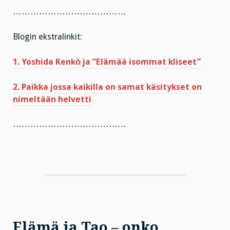
…………………………………
Blogin ekstralinkit:
1. Yoshida Kenkō ja ”Elämää isommat kliseet”
2. Paikka jossa kaikilla on samat käsitykset on
nimeltään helvetti
…………………………………
Elämä ja Tao – onko