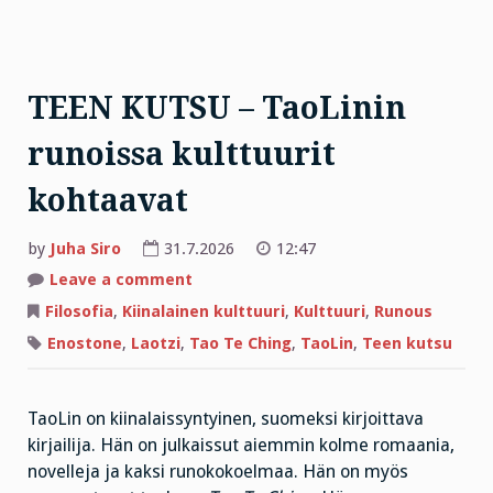
TEEN KUTSU – TaoLinin
runoissa kulttuurit
kohtaavat
by
Juha Siro
31.7.2026
12:47
on
Leave a comment
TEEN
KUTSU
Filosofia
,
Kiinalainen kulttuuri
,
Kulttuuri
,
Runous
–
TaoLinin
Enostone
,
Laotzi
,
Tao Te Ching
,
TaoLin
,
Teen kutsu
runoissa
kulttuurit
kohtaavat
TaoLin on kiinalaissyntyinen, suomeksi kirjoittava
kirjailija. Hän on julkaissut aiemmin kolme romaania,
novelleja ja kaksi runokokoelmaa. Hän on myös