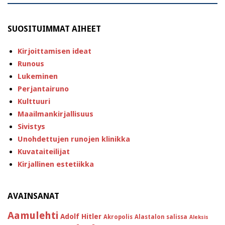
SUOSITUIMMAT AIHEET
Kirjoittamisen ideat
Runous
Lukeminen
Perjantairuno
Kulttuuri
Maailmankirjallisuus
Sivistys
Unohdettujen runojen klinikka
Kuvataiteilijat
Kirjallinen estetiikka
AVAINSANAT
Aamulehti
Adolf Hitler
Akropolis
Alastalon salissa
Aleksis