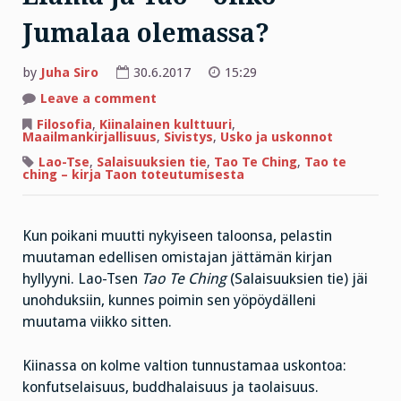
Jumalaa olemassa?
by
Juha Siro
30.6.2017
15:29
on
Leave a comment
Elämä
ja
Filosofia
,
Kiinalainen kulttuuri
,
Tao
Maailmankirjallisuus
,
Sivistys
,
Usko ja uskonnot
–
onko
Lao-Tse
,
Salaisuuksien tie
,
Tao Te Ching
,
Tao te
Jumalaa
ching – kirja Taon toteutumisesta
olemassa?
Kun poikani muutti nykyiseen taloonsa, pelastin
muutaman edellisen omistajan jättämän kirjan
hyllyyni. Lao-Tsen
Tao Te Ching
(Salaisuuksien tie) jäi
unohduksiin, kunnes poimin sen yöpöydälleni
muutama viikko sitten.
Kiinassa on kolme valtion tunnustamaa uskontoa:
konfutselaisuus, buddhalaisuus ja taolaisuus.