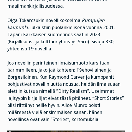
maailmankirjallisuudessa.
Olga Tokarczukin novellikokoelma
Rumpujen
kaupunki
, julkaistiin puolankielisenä vuonna 2001.
Tapani Kärkkäisen suomennos saatiin 2023
(Kirjallisuus- ja kulttuuriyhdistys Särö). Sivuja 330,
yhteensä 19 novellia.
Jos novellin perinteinen ilmaisumuoto karsitaan
äärimmilleen, jako jää kahteen: Tšehovilainen ja
Borgesilainen. Kun Raymond Carver ja kumppanit
pohjustivat novellin uutta nousua, heidän ilmaisuaan
alettiin kutsua nimellä ”Dirty Realism”. Useimmat
lajityypin kirjailijat eivät tästä pitäneet. ”Short Stories”
olisi riittänyt heille hyvin. Alice Munro poisti
määreestä vielä ensimmäisen sanan, hänen
novellinsa ovat vain ”Stories”, kertomuksia.