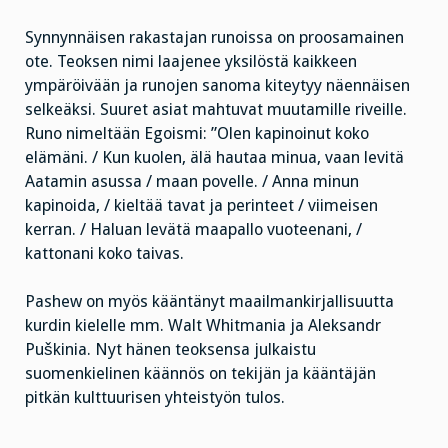
Synnynnäisen rakastajan runoissa on proosamainen
ote. Teoksen nimi laajenee yksilöstä kaikkeen
ympäröivään ja runojen sanoma kiteytyy näennäisen
selkeäksi. Suuret asiat mahtuvat muutamille riveille.
Runo nimeltään Egoismi: ”Olen kapinoinut koko
elämäni. / Kun kuolen, älä hautaa minua, vaan levitä
Aatamin asussa / maan povelle. / Anna minun
kapinoida, / kieltää tavat ja perinteet / viimeisen
kerran. / Haluan levätä maapallo vuoteenani, /
kattonani koko taivas.
Pashew on myös kääntänyt maailmankirjallisuutta
kurdin kielelle mm. Walt Whitmania ja Aleksandr
Puškinia. Nyt hänen teoksensa julkaistu
suomenkielinen käännös on tekijän ja kääntäjän
pitkän kulttuurisen yhteistyön tulos.
……………………………………….