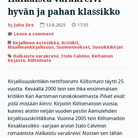
hyvän ja pahan klassikko
by
Juha Siro
12.6.2025
17:55
on
Leave a comment
Halkaistu
varakreivi
Kirjallinen estetiikka
,
Kritiikit
,
–
Maailmankirjallisuus
,
Suomennokset
,
Suosikkikirjat
hyvän
ja
Halkaistu varakreivi
,
Italo Calvino
,
Keltainen
pahan
kirjasto
,
Kiiltomato
klassikko
Kirjallisuuskritiikin nettifoorumi
Kiiltomato
täytti 25
vuotta. Keväällä 2000 tein sen ihka ensimmäisen
kritiikin Kari Aartoman runokokoelmasta
Pilvet eivät
pidä mistään kiinni
. Kirjoitin Kiiltomatoon vuosia,
kunnes aloitin neljän vuoden pestin Aamulehden
kirjallisuuskriitikkona. Vuonna 2005 tein Kiiltomadon
Kesäklassikko -sarjaan arvion Italo Calvinon
romaanista
Halkaistu varakreivi
. Nostan sen tähän