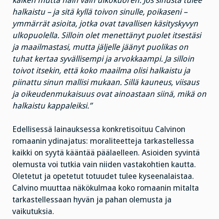
kaiken mutta näin vain ulkokuoren. Jos sinusta tulee
halkaistu – ja sitä kyllä toivon sinulle, poikaseni –
ymmärrät asioita, jotka ovat tavallisen käsityskyvyn
ulkopuolella. Silloin olet menettänyt puolet itsestäsi
ja maailmastasi, mutta jäljelle jäänyt puolikas on
tuhat kertaa syvällisempi ja arvokkaampi. Ja silloin
toivot itsekin, että koko maailma olisi halkaistu ja
piinattu sinun mallisi mukaan. Sillä kauneus, viisaus
ja oikeudenmukaisuus ovat ainoastaan siinä, mikä on
halkaistu kappaleiksi.”
Edellisessä lainauksessa konkretisoituu Calvinon
romaanin ydinajatus: moraliteetteja tarkastellessa
kaikki on syytä kääntää päälaelleen. Asioiden syvintä
olemusta voi tutkia vain niiden vastakohtien kautta.
Oletetut ja opetetut totuudet tulee kyseenalaistaa.
Calvino muuttaa näkökulmaa koko romaanin mitalta
tarkastellessaan hyvän ja pahan olemusta ja
vaikutuksia.