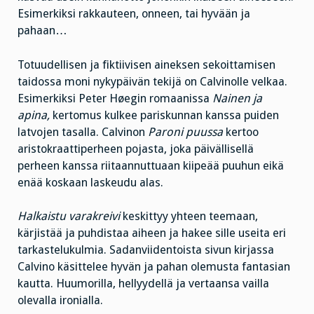
Esimerkiksi rakkauteen, onneen, tai hyvään ja
pahaan…
Totuudellisen ja fiktiivisen aineksen sekoittamisen
taidossa moni nykypäivän tekijä on Calvinolle velkaa.
Esimerkiksi Peter Høegin romaanissa
Nainen ja
apina,
kertomus kulkee pariskunnan kanssa puiden
latvojen tasalla. Calvinon
Paroni puussa
kertoo
aristokraattiperheen pojasta, joka päivällisellä
perheen kanssa riitaannuttuaan kiipeää puuhun eikä
enää koskaan laskeudu alas.
Halkaistu varakreivi
keskittyy yhteen teemaan,
kärjistää ja puhdistaa aiheen ja hakee sille useita eri
tarkastelukulmia. Sadanviidentoista sivun kirjassa
Calvino käsittelee hyvän ja pahan olemusta fantasian
kautta. Huumorilla, hellyydellä ja vertaansa vailla
olevalla ironialla.