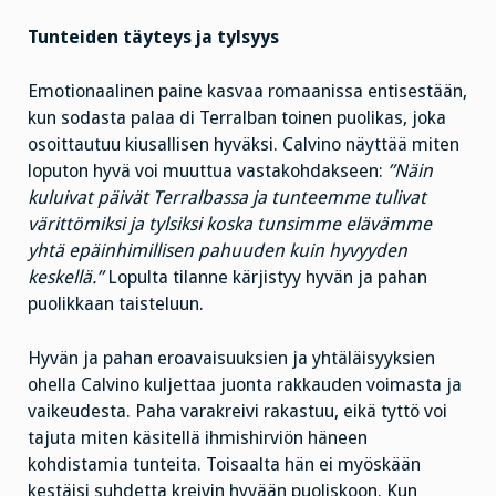
Tunteiden täyteys ja tylsyys
Emotionaalinen paine kasvaa romaanissa entisestään,
kun sodasta palaa di Terralban toinen puolikas, joka
osoittautuu kiusallisen hyväksi. Calvino näyttää miten
loputon hyvä voi muuttua vastakohdakseen:
”Näin
kuluivat päivät Terralbassa ja tunteemme tulivat
värittömiksi ja tylsiksi koska tunsimme elävämme
yhtä epäinhimillisen pahuuden kuin hyvyyden
keskellä.”
Lopulta tilanne kärjistyy hyvän ja pahan
puolikkaan taisteluun.
Hyvän ja pahan eroavaisuuksien ja yhtäläisyyksien
ohella Calvino kuljettaa juonta rakkauden voimasta ja
vaikeudesta. Paha varakreivi rakastuu, eikä tyttö voi
tajuta miten käsitellä ihmishirviön häneen
kohdistamia tunteita. Toisaalta hän ei myöskään
kestäisi suhdetta kreivin hyvään puoliskoon. Kun