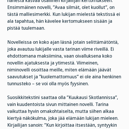
hänestä kasvaa osallinen kirjailijan kertomukseen.
Ensimmäinen novelli, ”Avaa silmät, olet kuollut”, on
tästä malliesimerkki. Kun lukijan mielestä tekstissä ei
ala tapahtua, hän kävelee kertomukseen sisään ja
pistää tuulemaan.
Novelleissa on koko ajan läsnä jotain selittämätöntä,
joka avautuu lukijalle vasta tarinan viime riveillä. Ei
ehdottomana maksiimina, vaan oivalluksena koko
novellin ajatuksesta ja ytimestä. Viimeinen,
niminovelli osoittaa meille, miten elämään jäävät
saavutukset ja ”kuolemattomuus” ei ole aina henkinen
tunnusteko – se voi olla myös fyysinen.
Suosikkitekstini saattaa olla ”Kuukausi Skotlannissa”,
vain kuudentoista sivun mittainen novelli. Tarina
vaikuttaa hyvin omakohtaiselta, mutta siihen alkaa
kiertyä näkökulma, joka jää elämään lukijan mieleen.
Kirjailijan sanoin: ”Kun kirjoittaa itsestään, syntyykin