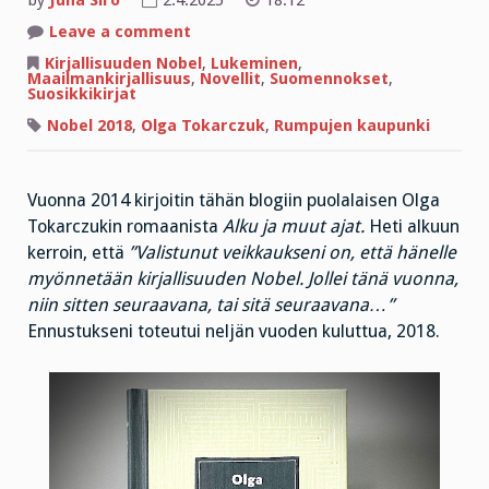
by
Juha Siro
2.4.2025
18:12
on
Leave a comment
Rumpujen
kaupunki
Kirjallisuuden Nobel
,
Lukeminen
,
–
Maailmankirjallisuus
,
Novellit
,
Suomennokset
,
nobelistin
Suosikkikirjat
novellit
Nobel 2018
,
Olga Tokarczuk
,
Rumpujen kaupunki
Vuonna 2014 kirjoitin tähän blogiin puolalaisen Olga
Tokarczukin romaanista
Alku ja muut ajat.
Heti alkuun
kerroin, että
”Valistunut veikkaukseni on, että hänelle
myönnetään kirjallisuuden Nobel. Jollei tänä vuonna,
niin sitten seuraavana, tai sitä seuraavana…”
Ennustukseni toteutui neljän vuoden kuluttua, 2018.