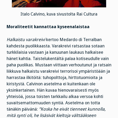
Italo Calvino, kuva sivustolta Rai Cultura
Moraliteetit kannattaa kyseenalaistaa
Halkaistu varakreivi
kertoo Medardo di Terralban
kahdesta puolikkaasta. Varakreivi ratsastaa sotaan
turkkilaisia vastaan ja kanuunan laukaus halkaisee
hänet kahtia. Taistelukentältä palaa kotiseudulle vain
paha puolikas. Mustaan viittaan verhoutunut ja ratsain
liikkuva halkaistu varakreivi terrorisoi ympäristöään ja
harrastaa ilkitöitä: tuhopolttoja, hirttotuomioita ja
kiristystä. Calvinon asetelma ei kuitenkaan ole
yksinkertainen. Hän kuvaa hienovaraisesti myös
yhteisöä, jossa toisten tarkkailu alkaa versoa kohti
suvaitsemattomuuden syntiä. Asetelma on totta
tänäkin päivänä:
”Koska he eivät tienneet kunnolla,
mitä synti oli, he lisäsivät kieltoja välttääkseen