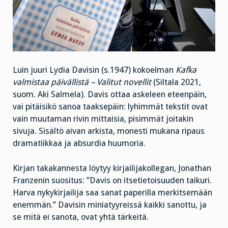
Luin juuri Lydia Davisin (s.1947) kokoelman
Kafka
valmistaa päivällistä – Valitut novellit
(Siltala 2021,
suom. Aki Salmela). Davis ottaa askeleen eteenpäin,
vai pitäisikö sanoa taaksepäin: lyhimmät tekstit ovat
vain muutaman rivin mittaisia, pisimmät joitakin
sivuja. Sisältö aivan arkista, monesti mukana ripaus
dramatiikkaa ja absurdia huumoria.
Kirjan takakannesta löytyy kirjailijakollegan, Jonathan
Franzenin suositus: ”Davis on itsetietoisuuden taikuri.
Harva nykykirjailija saa sanat paperilla merkitsemään
enemmän.” Davisin miniatyyreissä kaikki sanottu, ja
se mitä ei sanota, ovat yhtä tärkeitä.