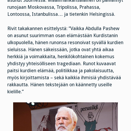
asunut Suomessa. Maailmankansalainen on päivännyt
runojaan Moskovassa, Tripolissa, Prahassa,
Lontoossa, Istanbulissa… ja tietenkin Helsingissä.
Rivit takakannen esittelystä: ”Vaikka Abdulla Pashew
on asunut suurimman osan elämästään Kurdistanin
ulkopuolella, hänen runonsa resonoivat syvällä kurdien
sieluissa. Hänen säkeissään, jotka ovat yhtä aikaa
herkkiä ja voimakkaita, henkilökohtainen kokemus
yhdistyy yhteisölliseen tragediaan. Runot kuvaavat
paitsi kurdien elämää, politiikkaa ja pakolaisuutta,
myös kirjoittamista – sekä kaikkia ihmisiä yhdistävää
rakkautta. Hänen tekstejään on käännetty useille
kielille.”