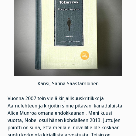
Kansi, Sanna Saastamoinen
Vuonna 2007 tein vielä kirjallisuuskritiikkejä
Aamulehteen ja kirjoitin sinne pitäväni kanadalaista
Alice Munroa omana ehdokkaanani. Meni kuusi
vuotta, Nobel osui hänen kohdalleen 2013. Juttujen
pointti on siinä, että meillä ei novellille ole koskaan
suotu korkeinta kirjallista arvostusta. Toisin on