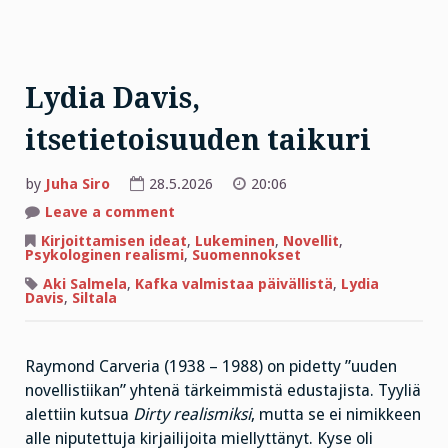
Lydia Davis,
itsetietoisuuden taikuri
by
Juha Siro
28.5.2026
20:06
on
Leave a comment
Lydia
Davis,
Kirjoittamisen ideat
,
Lukeminen
,
Novellit
,
itsetietoisuuden
Psykologinen realismi
,
Suomennokset
taikuri
Aki Salmela
,
Kafka valmistaa päivällistä
,
Lydia
Davis
,
Siltala
Raymond Carveria (1938 – 1988) on pidetty ”uuden
novellistiikan” yhtenä tärkeimmistä edustajista. Tyyliä
alettiin kutsua
Dirty realismiksi
, mutta se ei nimikkeen
alle niputettuja kirjailijoita miellyttänyt. Kyse oli