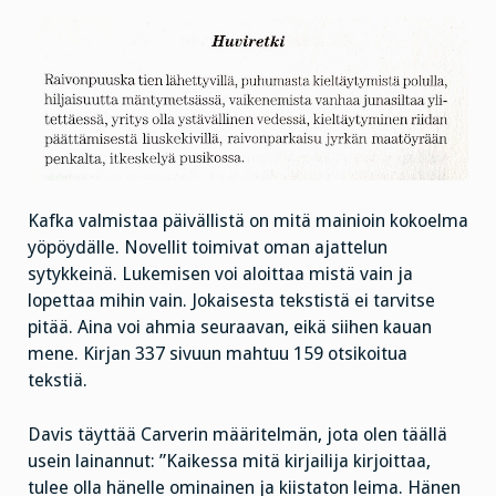
Kafka valmistaa päivällistä on mitä mainioin kokoelma
yöpöydälle. Novellit toimivat oman ajattelun
sytykkeinä. Lukemisen voi aloittaa mistä vain ja
lopettaa mihin vain. Jokaisesta tekstistä ei tarvitse
pitää. Aina voi ahmia seuraavan, eikä siihen kauan
mene. Kirjan 337 sivuun mahtuu 159 otsikoitua
tekstiä.
Davis täyttää Carverin määritelmän, jota olen täällä
usein lainannut: ”Kaikessa mitä kirjailija kirjoittaa,
tulee olla hänelle ominainen ja kiistaton leima. Hänen