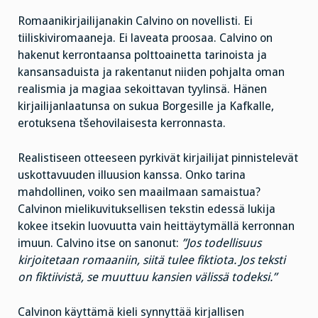
Romaanikirjailijanakin Calvino on novellisti. Ei
tiiliskiviromaaneja. Ei laveata proosaa. Calvino on
hakenut kerrontaansa polttoainetta tarinoista ja
kansansaduista ja rakentanut niiden pohjalta oman
realismia ja magiaa sekoittavan tyylinsä. Hänen
kirjailijanlaatunsa on sukua Borgesille ja Kafkalle,
erotuksena tšehovilaisesta kerronnasta.
Realistiseen otteeseen pyrkivät kirjailijat pinnistelevät
uskottavuuden illuusion kanssa. Onko tarina
mahdollinen, voiko sen maailmaan samaistua?
Calvinon mielikuvituksellisen tekstin edessä lukija
kokee itsekin luovuutta vain heittäytymällä kerronnan
imuun. Calvino itse on sanonut:
”Jos todellisuus
kirjoitetaan romaaniin, siitä tulee fiktiota. Jos teksti
on fiktiivistä, se muuttuu kansien välissä todeksi.”
Calvinon käyttämä kieli synnyttää kirjallisen