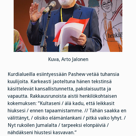
Kuva, Arto Jalonen
Kurdialueilla esiintyessään Pashew vetää tuhansia
kuulijoita. Karkeasti jaoteltuna hänen tekstinsä
käsittelevät kansallistunnetta, pakolaisuutta ja
vapautta. Rakkausrunoista aistii henkilökohtaisen
kokemuksen: ”Kultaseni / älä kadu, että leikkasit
hiuksesi / ennen tapaamistamme. // Tähän saakka en
välittänyt, / olisiko elämänlankani / pitkä vaiko lyhyt. /
Nyt rukoilen Jumalalta / tarpeeksi elonpäiviä /
nähdäkseni hiustesi kasvavan.”