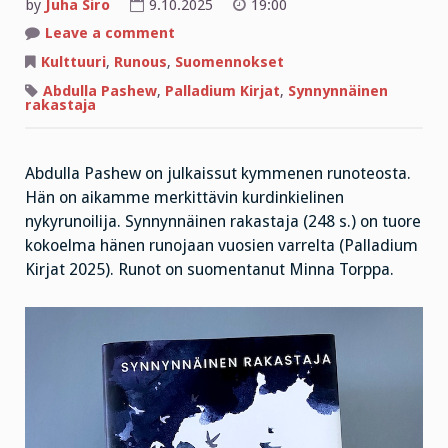
by
Juha Siro
9.10.2025
19:00
on
Leave a comment
Abdulla
Pashew:
Kulttuuri
,
Runous
,
Suomennokset
Synnynnäinen
rakastaja
Abdulla Pashew
,
Palladium Kirjat
,
Synnynnäinen
rakastaja
Abdulla Pashew on julkaissut kymmenen runoteosta.
Hän on aikamme merkittävin kurdinkielinen
nykyrunoilija. Synnynnäinen rakastaja (248 s.) on tuore
kokoelma hänen runojaan vuosien varrelta (Palladium
Kirjat 2025). Runot on suomentanut Minna Torppa.