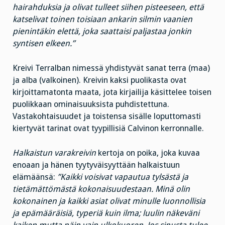
hairahduksia ja olivat tulleet siihen pisteeseen, että
katselivat toinen toisiaan ankarin silmin vaanien
pienintäkin elettä, joka saattaisi paljastaa jonkin
syntisen elkeen.”
Kreivi Terralban nimessä yhdistyvät sanat terra (maa)
ja alba (valkoinen). Kreivin kaksi puolikasta ovat
kirjoittamatonta maata, jota kirjailija käsittelee toisen
puolikkaan ominaisuuksista puhdistettuna.
Vastakohtaisuudet ja toistensa sisälle loputtomasti
kiertyvät tarinat ovat tyypillisiä Calvinon kerronnalle.
Halkaistun varakreivin
kertoja on poika, joka kuvaa
enoaan ja hänen tyytyväisyyttään halkaistuun
elämäänsä:
”Kaikki voisivat vapautua tylsästä ja
tietämättömästä kokonaisuudestaan. Minä olin
kokonainen ja kaikki asiat olivat minulle luonnollisia
ja epämääräisiä, typeriä kuin ilma; luulin näkeväni