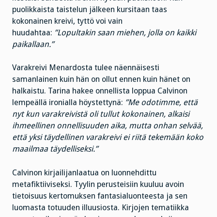
puolikkaista taistelun jälkeen kursitaan taas
kokonainen kreivi, tyttö voi vain
huudahtaa:
”Lopultakin saan miehen, jolla on kaikki
paikallaan.”
Varakreivi Menardosta tulee näennäisesti
samanlainen kuin hän on ollut ennen kuin hänet on
halkaistu. Tarina hakee onnellista loppua Calvinon
lempeällä ironialla höystettynä:
”Me odotimme, että
nyt kun varakreivistä oli tullut kokonainen, alkaisi
ihmeellinen onnellisuuden aika, mutta onhan selvää,
että yksi täydellinen varakreivi ei riitä tekemään koko
maailmaa täydelliseksi.”
Calvinon kirjailijanlaatua on luonnehdittu
metafiktiiviseksi. Tyylin perusteisiin kuuluu avoin
tietoisuus kertomuksen fantasialuonteesta ja sen
luomasta totuuden illuusiosta. Kirjojen tematiikka