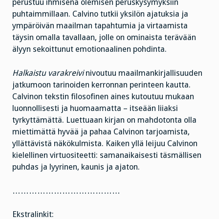
perustuu ihmisenä olemisen peruskysymyksiin
puhtaimmillaan. Calvino tutkii yksilön ajatuksia ja
ympäröivän maailman tapahtumia ja virtaamista
täysin omalla tavallaan, jolle on ominaista terävään
älyyn sekoittunut emotionaalinen pohdinta.
Halkaistu varakreivi
nivoutuu maailmankirjallisuuden
jatkumoon tarinoiden kerronnan perinteen kautta.
Calvinon tekstin filosofinen aines kutoutuu mukaan
luonnollisesti ja huomaamatta – itseään liiaksi
tyrkyttämättä. Luettuaan kirjan on mahdotonta olla
miettimättä hyvää ja pahaa Calvinon tarjoamista,
yllättävistä näkökulmista. Kaiken yllä leijuu Calvinon
kielellinen virtuositeetti: samanaikaisesti täsmällisen
puhdas ja lyyrinen, kaunis ja ajaton.
…………………………………
Ekstralinkit: