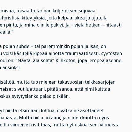
imivaa, toisaalta tarinan kuljetuksen sujuvaa
ristisia kiteytyksiä, joita kelpaa lukea ja ajatella
 pinta, ja minä olin leipäkivi. Ja – vielä hetken – hitaasti
äällä.”
a pojan suhde – tai paremminkin pojan ja isän, on
oku voisi käsitellä kipeää aihetta traumaattisesti, syytösten
di on: ”Näytä, älä selitä” Kiihkoton, jopa lempeä asenne
 ansioksi.
sisältöä, mutta tuo mieleen takavuosien telkkasarjojen
meiset sivut luettuani, pitää sanoa, että nimi kuittaa
oskus sytytyslanka palaa pitkään.
nyt niistä etsimääni lohtua, eivätkä ne asettaneet
hasta. Mutta niillä on ääni, ja niiden kautta myös
joitin viimeiset rivit taas, mutta nyt uskoakseni viimeistä