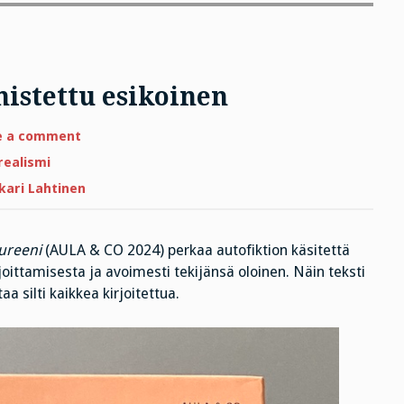
mistettu esikoinen
on
e a comment
Dinosaureeni
–
realismi
isälle
omistettu
kari Lahtinen
esikoinen
ureeni
(AULA & CO 2024) perkaa autofiktion käsitettä
joittamisesta ja avoimesti tekijänsä oloinen. Näin teksti
a silti kaikkea kirjoitettua.