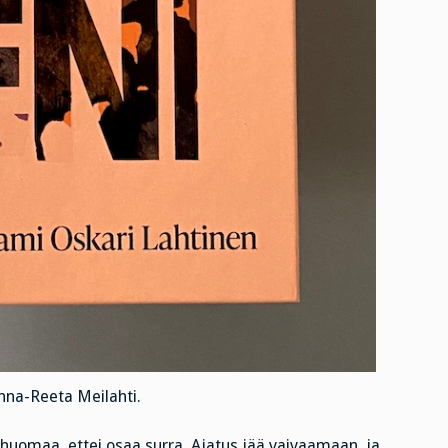
nna-Reeta Meilahti.
i huomaa, ettei osaa surra. Ajatus jää vaivaamaan, ja