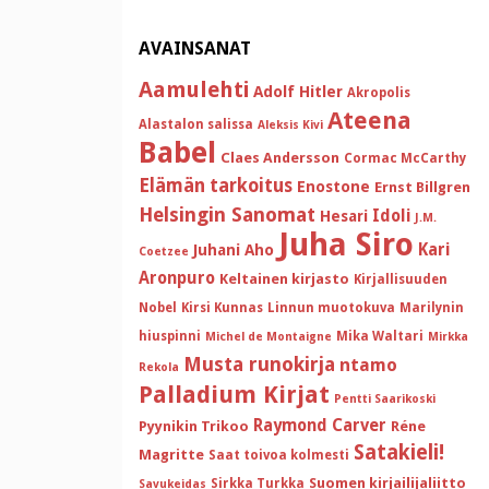
AVAINSANAT
Aamulehti
Adolf Hitler
Akropolis
Ateena
Alastalon salissa
Aleksis Kivi
Babel
Claes Andersson
Cormac McCarthy
Elämän tarkoitus
Enostone
Ernst Billgren
Helsingin Sanomat
Idoli
Hesari
J.M.
Juha Siro
Kari
Juhani Aho
Coetzee
Aronpuro
Keltainen kirjasto
Kirjallisuuden
Nobel
Kirsi Kunnas
Linnun muotokuva
Marilynin
hiuspinni
Mika Waltari
Michel de Montaigne
Mirkka
Musta runokirja
ntamo
Rekola
Palladium Kirjat
Pentti Saarikoski
Raymond Carver
Pyynikin Trikoo
Réne
Satakieli!
Magritte
Saat toivoa kolmesti
Suomen kirjailijaliitto
Sirkka Turkka
Savukeidas