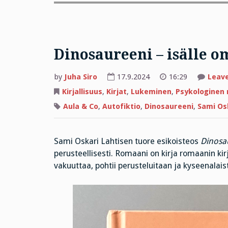
Dinosaureeni – isälle o
by
Juha Siro
17.9.2024
16:29
Leav
Kirjallisuus
,
Kirjat
,
Lukeminen
,
Psykologinen 
Aula & Co
,
Autofiktio
,
Dinosaureeni
,
Sami Os
Sami Oskari Lahtisen tuore esikoisteos
Dinosa
perusteellisesti. Romaani on kirja romaanin kir
vakuuttaa, pohtii perusteluitaan ja kyseenalaista