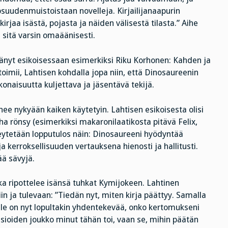
psuudenmuistoistaan novelleja. Kirjailijanaapurin
jaa isästä, pojasta ja näiden välisestä tilasta.” Aihe
 sitä varsin omaäänisesti.
änyt esikoisessaan esimerkiksi Riku Korhonen: Kahden ja
imii, Lahtisen kohdalla jopa niin, että Dinosaureenin
aisuutta kuljettava ja jäsentävä tekijä.
ienee nykyään kaiken käytetyin. Lahtisen esikoisesta olisi
ha rönsy (esimerkiksi makaronilaatikosta pitävä Felix,
iteytetään lopputulos näin: Dinosaureeni hyödyntää
ja kerroksellisuuden vertauksena hienosti ja hallitusti.
ää sävyjä.
ika ripottelee isänsä tuhkat Kymijokeen. Lahtinen
in ja tulevaan: ”Tiedän nyt, miten kirja päättyy. Samalla
lle on nyt lopultakin yhdentekevää, onko kertomukseni
iasioiden joukko minut tähän toi, vaan se, mihin päätän