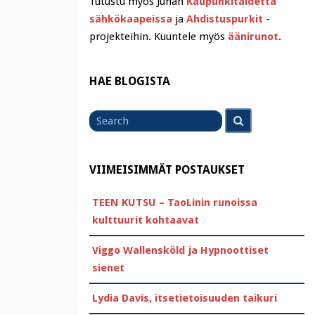
Tutustu myös Juhan
Kaupunkitaidetta
sähkökaapeissa
ja
Ahdistuspurkit
-
projekteihin. Kuuntele myös
äänirunot
.
HAE BLOGISTA
Search
Search
for
VIIMEISIMMÄT POSTAUKSET
TEEN KUTSU – TaoLinin runoissa
kulttuurit kohtaavat
Viggo Wallensköld ja Hypnoottiset
sienet
Lydia Davis, itsetietoisuuden taikuri