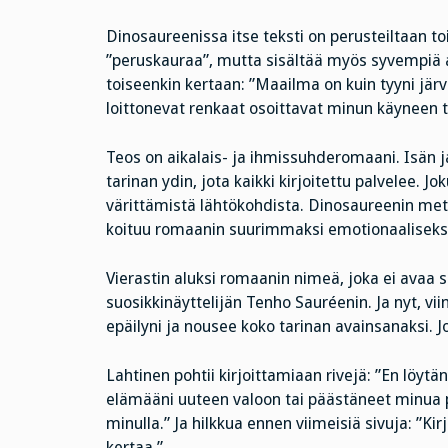
Dinosaureenissa itse teksti on perusteiltaan to
”peruskauraa”, mutta sisältää myös syvempiä afo
toiseenkin kertaan: ”Maailma on kuin tyyni järven
loittonevat renkaat osoittavat minun käyneen t
Teos on aikalais- ja ihmissuhderomaani. Isän j
tarinan ydin, jota kaikki kirjoitettu palvelee. J
värittämistä lähtökohdista. Dinosaureenin meto
koituu romaanin suurimmaksi emotionaaliseksi
Vierastin aluksi romaanin nimeä, joka ei avaa 
suosikkinäyttelijän Tenho Sauréenin. Ja nyt, vii
epäilyni ja nousee koko tarinan avainsanaksi. J
Lahtinen pohtii kirjoittamiaan rivejä: ”En löytä
elämääni uuteen valoon tai päästäneet minua pa
minulla.” Ja hilkkua ennen viimeisiä sivuja: ”Kir
kertaa.”