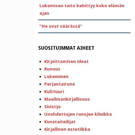
Lukemisen taito kehittyy koko elämän
ajan
”He ovat väärässä”
SUOSITUIMMAT AIHEET
Kirjoittamisen ideat
Runous
Lukeminen
Perjantairuno
Kulttuuri
Maailmankirjallisuus
Sivistys
Unohdettujen runojen klinikka
Kuvataiteilijat
Kirjallinen estetiikka