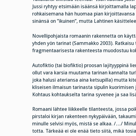
Jussi ryhtyy etsimään isäänsä kirjoittamalla la
rohkaisemana hän huomaa pian kirjoittavansa kir
sinänsä on ”ikuinen”, mutta Lahtinen käsittelee
Novellipohjaista romaanin rakennetta on käytt
yhden yön tarinat (Sammakko 2003). Ratkaisu to
fragmentaarisesta rakenteesta muodostuu kokon
Autofiktio (tai biofiktio) proosan lajityyppinä l
ollut vara karsia muutama tarinan kannalta tur
joka halusi ateriansa aina ketsupilla) mutta k
kliseisen ilmaisun tarinasta sipulin kuorimisen 
Kohtaus kohtaukselta tarina syvenee ja saa lis
Romaani lähtee liikkeelle tilanteesta, jossa po
pirstaloi kirjan rakenteen nykypäivään, takaumi
minulle selvisi myös, mistä se alkaa. /…/ Minu
totta. Tärkeää ei ole enää tieto siitä, mikä tos