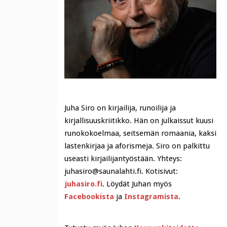
Juha Siro on kirjailija, runoilija ja
kirjallisuuskriitikko. Hän on julkaissut kuusi
runokokoelmaa, seitsemän romaania, kaksi
lastenkirjaa ja aforismeja. Siro on palkittu
useasti kirjailijantyöstään. Yhteys:
juhasiro@saunalahti.fi. Kotisivut:
juhasiro.fi
. Löydät Juhan myös
Facebookista
ja
Instagramista
.