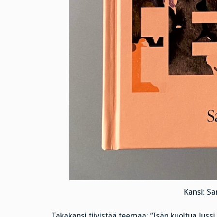
Kansi: Sa
Takakansi tiivistää teemaa: ”Isän kuoltua Juss