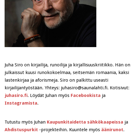
Juha Siro on kirjailija, runoilija ja kirjallisuuskriitikko. Hän on
julkaissut kuusi runokokoelmaa, seitsemän romaania, kaksi
lastenkirjaa ja aforismeja. Siro on palkittu useasti
kirjailijantyöstään. Yhteys: juhasiro@saunalahti.fi. Kotisivut:
juhasiro.fi
. Löydät Juhan myös
Facebookista
ja
Instagramista
.
Tutustu myös Juhan
Kaupunkitaidetta sähkökaapeissa
ja
Ahdistuspurkit
-projekteihin. Kuuntele myös
äänirunot
.