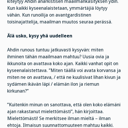
kiteytyy Ahdin anarkistisen maailmankäsityksen ydin.
Kun kaikki kyseenalaistetaan, ymmärtäjiä löytyy
vähän. Kun runoilija on avantgardistinen
toisinajattelija, maailman muutos seuraa perässä.
Älä usko, kysy yhä uudelleen
Ahdin runous tuntuu jatkuvasti kysyvän: miten
ihminen tähän maailmaan mahtuu? Uusia ovia ja
ikkunoita on avattava koko ajan. Kaikki vanhat opit on
kyseenalaistettava. ”Miten täällä voi avata korvansa ja
miten ne on avattava, / että ne kuulisivat lihan kivun ja
sydämen ikävän läpi / elämän ilon ja riemun
kirkunan?”
”Kuitenkin minun on sanottava, että olen koko elämäni
ajan rakastanut mielettömästi”, hän kirjoittaa.
Mielettömästi! Se merkitsee ilman mieltä – ilman
ehtoja. Ilmaisun suunnattomuuteen mahtuu kaikki.