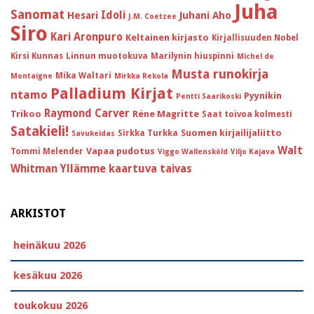
Juha
Sanomat
Idoli
Hesari
Juhani Aho
J.M. Coetzee
Siro
Kari Aronpuro
Keltainen kirjasto
Kirjallisuuden Nobel
Kirsi Kunnas
Linnun muotokuva
Marilynin hiuspinni
Michel de
Musta runokirja
Mika Waltari
Montaigne
Mirkka Rekola
Palladium Kirjat
ntamo
Pyynikin
Pentti Saarikoski
Raymond Carver
Trikoo
Réne Magritte
Saat toivoa kolmesti
Satakieli!
Suomen kirjailijaliitto
Sirkka Turkka
Savukeidas
Walt
Vapaa pudotus
Tommi Melender
Viggo Wallensköld
Viljo Kajava
Whitman
Yllämme kaartuva taivas
ARKISTOT
heinäkuu 2026
kesäkuu 2026
toukokuu 2026