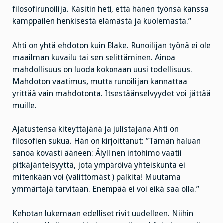
filosofirunoilija. Käsitin heti, että hänen työnsä kanssa
kamppailen henkisestä elämästä ja kuolemasta.”
Ahti on yhtä ehdoton kuin Blake. Runoilijan työnä ei ole
maailman kuvailu tai sen selittäminen. Ainoa
mahdollisuus on luoda kokonaan uusi todellisuus.
Mahdoton vaatimus, mutta runoilijan kannattaa
yrittää vain mahdotonta. Itsestäänselvyydet voi jättää
muille.
Ajatustensa kiteyttäjänä ja julistajana Ahti on
filosofien sukua. Hän on kirjoittanut: ”Tämän haluan
sanoa kovasti ääneen: Älyllinen intohimo vaatii
pitkäjänteisyyttä, jota ympäröivä yhteiskunta ei
mitenkään voi (välittömästi) palkita! Muutama
ymmärtäjä tarvitaan. Enempää ei voi eikä saa olla.”
Kehotan lukemaan edelliset rivit uudelleen. Niihin