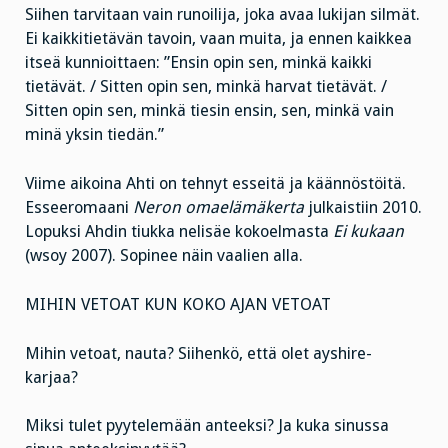
Siihen tarvitaan vain runoilija, joka avaa lukijan silmät.
Ei kaikkitietävän tavoin, vaan muita, ja ennen kaikkea
itseä kunnioittaen: ”Ensin opin sen, minkä kaikki
tietävät. / Sitten opin sen, minkä harvat tietävät. /
Sitten opin sen, minkä tiesin ensin, sen, minkä vain
minä yksin tiedän.”
Viime aikoina Ahti on tehnyt esseitä ja käännöstöitä.
Esseeromaani
Neron omaelämäkerta
julkaistiin 2010.
Lopuksi Ahdin tiukka nelisäe kokoelmasta
Ei kukaan
(wsoy 2007). Sopinee näin vaalien alla.
MIHIN VETOAT KUN KOKO AJAN VETOAT
Mihin vetoat, nauta? Siihenkö, että olet ayshire-
karjaa?
Miksi tulet pyytelemään anteeksi? Ja kuka sinussa