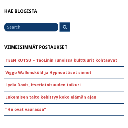
HAE BLOGISTA
Search
Search
for
VIIMEISIMMÄT POSTAUKSET
TEEN KUTSU – TaoLinin runoissa kulttuurit kohtaavat
Viggo Wallensköld ja Hypnoottiset sienet
Lydia Davis, itsetietoisuuden taikuri
Lukemisen taito kehittyy koko elämän ajan
”He ovat väärässä”