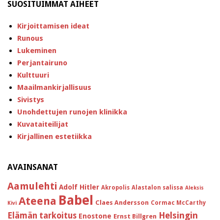
SUOSITUIMMAT AIHEET
Kirjoittamisen ideat
Runous
Lukeminen
Perjantairuno
Kulttuuri
Maailmankirjallisuus
Sivistys
Unohdettujen runojen klinikka
Kuvataiteilijat
Kirjallinen estetiikka
AVAINSANAT
Aamulehti
Adolf Hitler
Akropolis
Alastalon salissa
Aleksis
Babel
Ateena
Claes Andersson
Cormac McCarthy
Kivi
Helsingin
Elämän tarkoitus
Enostone
Ernst Billgren