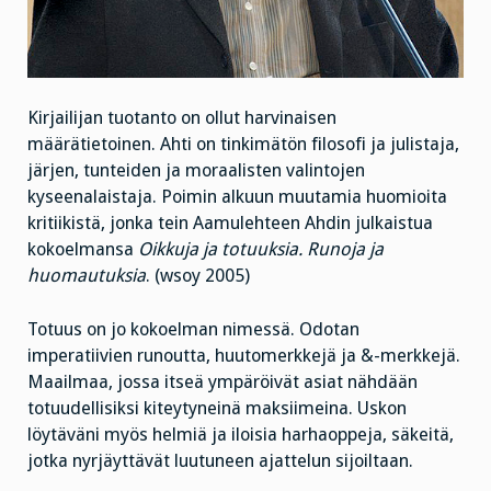
Kirjailijan tuotanto on ollut harvinaisen
määrätietoinen. Ahti on tinkimätön filosofi ja julistaja,
järjen, tunteiden ja moraalisten valintojen
kyseenalaistaja. Poimin alkuun muutamia huomioita
kritiikistä, jonka tein Aamulehteen Ahdin julkaistua
kokoelmansa
Oikkuja ja totuuksia. Runoja ja
huomautuksia
. (wsoy 2005)
Totuus on jo kokoelman nimessä. Odotan
imperatiivien runoutta, huutomerkkejä ja &-merkkejä.
Maailmaa, jossa itseä ympäröivät asiat nähdään
totuudellisiksi kiteytyneinä maksiimeina. Uskon
löytäväni myös helmiä ja iloisia harhaoppeja, säkeitä,
jotka nyrjäyttävät luutuneen ajattelun sijoiltaan.