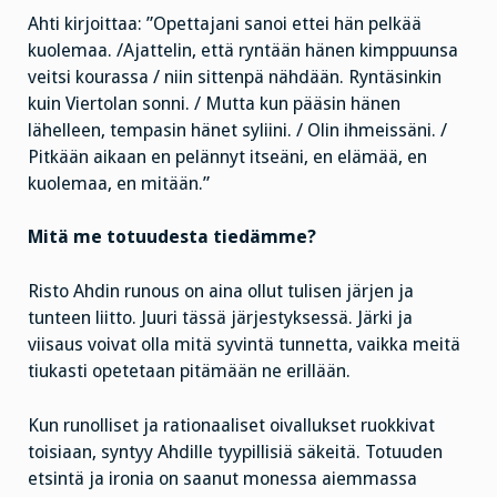
Ahti kirjoittaa: ”Opettajani sanoi ettei hän pelkää
kuolemaa. /Ajattelin, että ryntään hänen kimppuunsa
veitsi kourassa / niin sittenpä nähdään. Ryntäsinkin
kuin Viertolan sonni. / Mutta kun pääsin hänen
lähelleen, tempasin hänet syliini. / Olin ihmeissäni. /
Pitkään aikaan en pelännyt itseäni, en elämää, en
kuolemaa, en mitään.”
Mitä me totuudesta tiedämme?
Risto Ahdin runous on aina ollut tulisen järjen ja
tunteen liitto. Juuri tässä järjestyksessä. Järki ja
viisaus voivat olla mitä syvintä tunnetta, vaikka meitä
tiukasti opetetaan pitämään ne erillään.
Kun runolliset ja rationaaliset oivallukset ruokkivat
toisiaan, syntyy Ahdille tyypillisiä säkeitä. Totuuden
etsintä ja ironia on saanut monessa aiemmassa