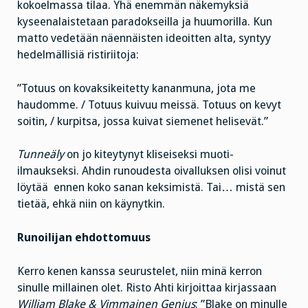
kokoelmassa tilaa. Yhä enemmän näkemyksiä
kyseenalaistetaan paradokseilla ja huumorilla. Kun
matto vedetään näennäisten ideoitten alta, syntyy
hedelmällisiä ristiriitoja:
”Totuus on kovaksikeitetty kananmuna, jota me
haudomme. / Totuus kuivuu meissä. Totuus on kevyt
soitin, / kurpitsa, jossa kuivat siemenet helisevät.”
Tunneäly
on jo kiteytynyt kliseiseksi muoti-
ilmaukseksi. Ahdin runoudesta oivalluksen olisi voinut
löytää ennen koko sanan keksimistä. Tai… mistä sen
tietää, ehkä niin on käynytkin.
Runoilijan ehdottomuus
Kerro kenen kanssa seurustelet, niin minä kerron
sinulle millainen olet. Risto Ahti kirjoittaa kirjassaan
William Blake & Vimmainen Genius
: ”Blake on minulle