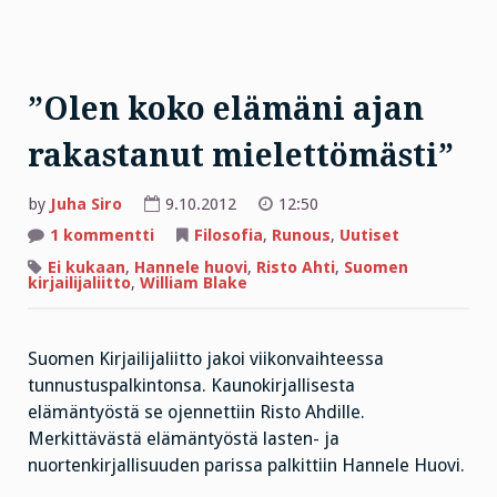
”Olen koko elämäni ajan
rakastanut mielettömästi”
by
Juha Siro
9.10.2012
12:50
artikkeliin
1 kommentti
Filosofia
,
Runous
,
Uutiset
”Olen
koko
Ei kukaan
,
Hannele huovi
,
Risto Ahti
,
Suomen
elämäni
kirjailijaliitto
,
William Blake
ajan
rakastanut
mielettömästi”
Suomen Kirjailijaliitto jakoi viikonvaihteessa
tunnustuspalkintonsa. Kaunokirjallisesta
elämäntyöstä se ojennettiin Risto Ahdille.
Merkittävästä elämäntyöstä lasten- ja
nuortenkirjallisuuden parissa palkittiin Hannele Huovi.