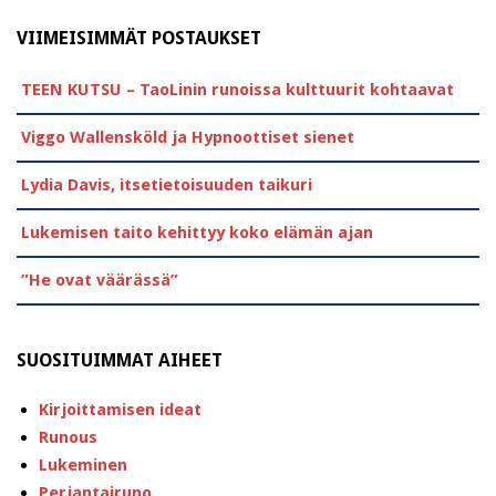
VIIMEISIMMÄT POSTAUKSET
TEEN KUTSU – TaoLinin runoissa kulttuurit kohtaavat
Viggo Wallensköld ja Hypnoottiset sienet
Lydia Davis, itsetietoisuuden taikuri
Lukemisen taito kehittyy koko elämän ajan
”He ovat väärässä”
SUOSITUIMMAT AIHEET
Kirjoittamisen ideat
Runous
Lukeminen
Perjantairuno