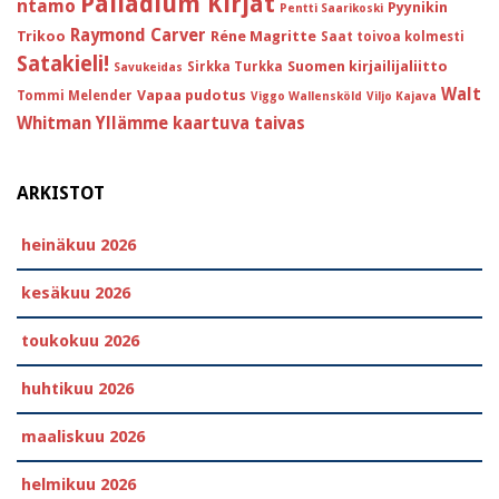
Palladium Kirjat
ntamo
Pyynikin
Pentti Saarikoski
Raymond Carver
Trikoo
Réne Magritte
Saat toivoa kolmesti
Satakieli!
Suomen kirjailijaliitto
Sirkka Turkka
Savukeidas
Walt
Vapaa pudotus
Tommi Melender
Viggo Wallensköld
Viljo Kajava
Whitman
Yllämme kaartuva taivas
ARKISTOT
heinäkuu 2026
kesäkuu 2026
toukokuu 2026
huhtikuu 2026
maaliskuu 2026
helmikuu 2026