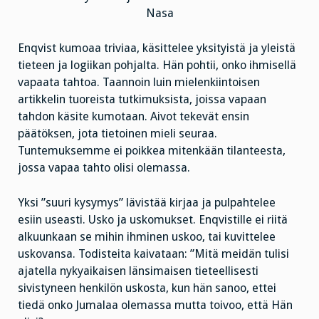
Nasa
Enqvist kumoaa triviaa, käsittelee yksityistä ja yleistä
tieteen ja logiikan pohjalta. Hän pohtii, onko ihmisellä
vapaata tahtoa. Taannoin luin mielenkiintoisen
artikkelin tuoreista tutkimuksista, joissa vapaan
tahdon käsite kumotaan. Aivot tekevät ensin
päätöksen, jota tietoinen mieli seuraa.
Tuntemuksemme ei poikkea mitenkään tilanteesta,
jossa vapaa tahto olisi olemassa.
Yksi ”suuri kysymys” lävistää kirjaa ja pulpahtelee
esiin useasti. Usko ja uskomukset. Enqvistille ei riitä
alkuunkaan se mihin ihminen uskoo, tai kuvittelee
uskovansa. Todisteita kaivataan: ”Mitä meidän tulisi
ajatella nykyaikaisen länsimaisen tieteellisesti
sivistyneen henkilön uskosta, kun hän sanoo, ettei
tiedä onko Jumalaa olemassa mutta toivoo, että Hän