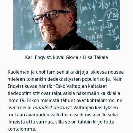
Kari Enqvist, kuva: Gloria / Liisa Takala
Kuoleman ja unohtamisen aikakirjoja lukiessa nousee
mieleen toinenkin tiedekäsitysten popularisoija. Näin
Enqvist kuvaa häntä: ”Esko Valtaojan kaltaiset
tiedeoptimistit ovat taipuvaisia näkemään kaikkialla
ihmeitä. Eskon mielestä tähdet ovat kohtalomme; ne
ovat meille
manifest destiny”.
Valtaojan käsityksen
mukaan avaruuden valloitus olisi ihmissuvulle sekä
ilmeistä että varmaa, sillä se on tähtiin kirjoitettu
kohtalomme.