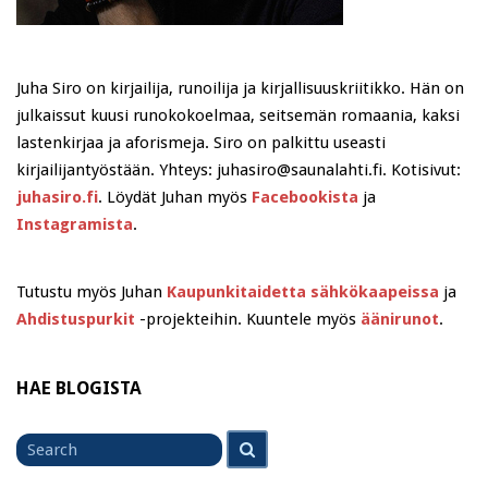
Juha Siro on kirjailija, runoilija ja kirjallisuuskriitikko. Hän on
julkaissut kuusi runokokoelmaa, seitsemän romaania, kaksi
lastenkirjaa ja aforismeja. Siro on palkittu useasti
kirjailijantyöstään. Yhteys: juhasiro@saunalahti.fi. Kotisivut:
juhasiro.fi
. Löydät Juhan myös
Facebookista
ja
Instagramista
.
Tutustu myös Juhan
Kaupunkitaidetta sähkökaapeissa
ja
Ahdistuspurkit
-projekteihin. Kuuntele myös
äänirunot
.
HAE BLOGISTA
Search
Search
for