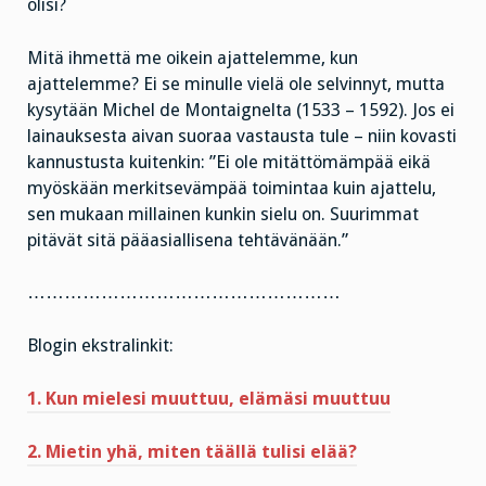
olisi?
Mitä ihmettä me oikein ajattelemme, kun
ajattelemme? Ei se minulle vielä ole selvinnyt, mutta
kysytään Michel de Montaignelta (1533 – 1592). Jos ei
lainauksesta aivan suoraa vastausta tule – niin kovasti
kannustusta kuitenkin: ”Ei ole mitättömämpää eikä
myöskään merkitsevämpää toimintaa kuin ajattelu,
sen mukaan millainen kunkin sielu on. Suurimmat
pitävät sitä pääasiallisena tehtävänään.”
……………………………………………
Blogin ekstralinkit:
1. Kun mielesi muuttuu, elämäsi muuttuu
2. Mietin yhä, miten täällä tulisi elää?