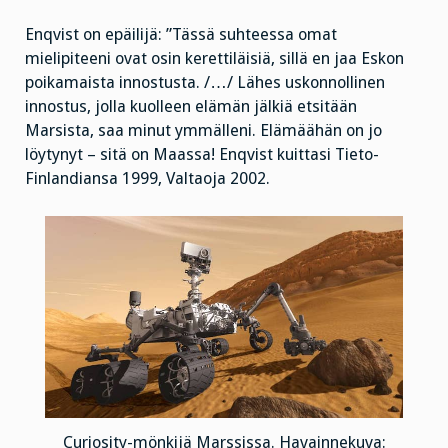
Enqvist on epäilijä: ”Tässä suhteessa omat
mielipiteeni ovat osin kerettiläisiä, sillä en jaa Eskon
poikamaista innostusta. /…/ Lähes uskonnollinen
innostus, jolla kuolleen elämän jälkiä etsitään
Marsista, saa minut ymmälleni. Elämäähän on jo
löytynyt – sitä on Maassa! Enqvist kuittasi Tieto-
Finlandiansa 1999, Valtaoja 2002.
Curiosity-mönkijä Marssissa. Havainnekuva: