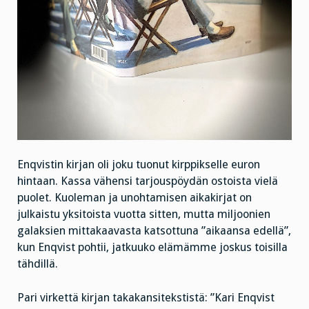
Enqvistin kirjan oli joku tuonut kirppikselle euron
hintaan. Kassa vähensi tarjouspöydän ostoista vielä
puolet. Kuoleman ja unohtamisen aikakirjat on
julkaistu yksitoista vuotta sitten, mutta miljoonien
galaksien mittakaavasta katsottuna ”aikaansa edellä”,
kun Enqvist pohtii, jatkuuko elämämme joskus toisilla
tähdillä.
Pari virkettä kirjan takakansitekstistä: ”Kari Enqvist