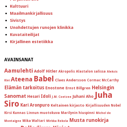
Kulttuuri
Maailmankirjallisuus
Sivistys
Unohdettujen runojen klinikka
Kuvataiteilijat
Kirjallinen estetiikka
AVAINSANAT
Aamulehti
Adolf Hitler
Akropolis
Alastalon salissa
Aleksis
Babel
Ateena
Claes Andersson
Cormac McCarthy
Kivi
Helsingin
Elämän tarkoitus
Enostone
Ernst Billgren
Juha
Sanomat
Idoli
Hesari
Juhani Aho
J.M. Coetzee
Siro
Kari Aronpuro
Keltainen kirjasto
Kirjallisuuden Nobel
Kirsi Kunnas
Linnun muotokuva
Marilynin hiuspinni
Michel de
Musta runokirja
Mika Waltari
Montaigne
Mirkka Rekola