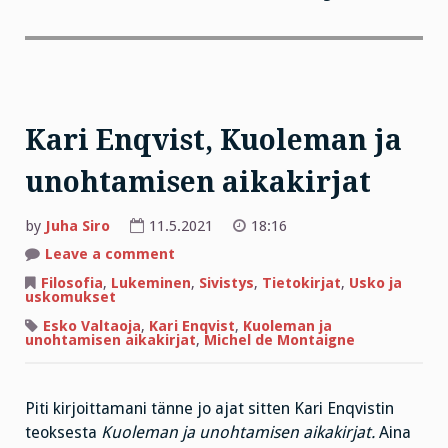
Kari Enqvist, Kuoleman ja
unohtamisen aikakirjat
by
Juha Siro
11.5.2021
18:16
on
Leave a comment
Kari
Enqvist,
Filosofia
,
Lukeminen
,
Sivistys
,
Tietokirjat
,
Usko ja
Kuoleman
uskomukset
ja
unohtamisen
Esko Valtaoja
,
Kari Enqvist
,
Kuoleman ja
aikakirjat
unohtamisen aikakirjat
,
Michel de Montaigne
Piti kirjoittamani tänne jo ajat sitten Kari Enqvistin
teoksesta
Kuoleman ja unohtamisen aikakirjat.
Aina