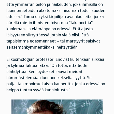
että ymmärrän pelon ja haikeuden, joka ihmisillä on
luonnontieteiden alastomaksi riisuman todellisuuden
edessä.” Tämä on yksi kirjailijan avainlauseita, jonka
äärellä mietin ihmisten toivomaa ”takaporttia”
kuoleman- ja elämänpelon edessä. Että ajasta
iäisyyteen siirryttäessä jotain vielä olisi. Että
tapaisimme edesmenneet – tai marttyyrit saisivat
seitsemänkymmentäkaksi neitsyttään.
Ei kosmologian professori Enqvist kuitenkaan silkkaa
ja kylmää faktaa lataa: ”On totta, että tiede
elähdyttää. Sen löydökset saavat meidät
hämmästelemään luonnon kekseliäisyyttä. Se
paljastaa monimutkaista kauneutta, jonka edessä on
helppo tuntea syvää kunnioitusta.”