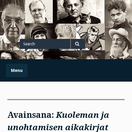
Skip
to
content
Search
for
Search
Menu
Avainsana:
Kuoleman ja
unohtamisen aikakirjat