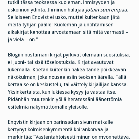
tutkii tässä teoksessa kuoleman, ihmisyyden ja
uskonnon ydintä. Ihminen halajaa
jotain suurempaa
.
Sellaiseen Enqvist ei usko, muttei kuitenkaan jätä
meitä tyhjän päälle: Kuoleman ja unohtamisen
aikakirjat kehottaa arvostamaan sitä mitä varmasti –
ja vielä – on.”
Blogiin nostamani kirjat pyrkivät olemaan suosituksia,
ei juoni- tai sisältöselostuksia. Kirjat avautuvat
lukemalla. Koetan kuitenkin hakea tänne poikkeavan
näkökulman, joka nousee esiin teoksen äärellä. Tällä
kertaa se on keskustelu, tai väittely kirjailijan kanssa.
Yksinkertaista, kun lukiessa kysyy ja vastaa itse.
Pidänhän muutenkin yöllä herätessäni äänettömiä
esitelmiä näkymättömälle yleisölle.
Enqvistin kirjaan on parinsadan sivun matkalle
kertynyt kolmisenkymmentä koirankorvaa ja
merkintää: ”Vastentahtoisesti minun on myönnettävä,