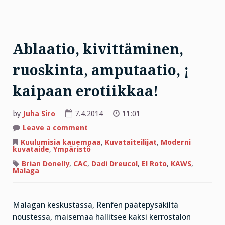
Ablaatio, kivittäminen,
ruoskinta, amputaatio, ¡
kaipaan erotiikkaa!
by
Juha Siro
7.4.2014
11:01
on
Leave a comment
Ablaatio,
kivittäminen,
Kuulumisia kauempaa
,
Kuvataiteilijat
,
Moderni
ruoskinta,
kuvataide
,
Ympäristö
amputaatio,
¡
Brian Donelly
,
CAC
,
Dadi Dreucol
,
El Roto
,
KAWS
,
kaipaan
Malaga
erotiikkaa!
Malagan keskustassa, Renfen päätepysäkiltä
noustessa, maisemaa hallitsee kaksi kerrostalon