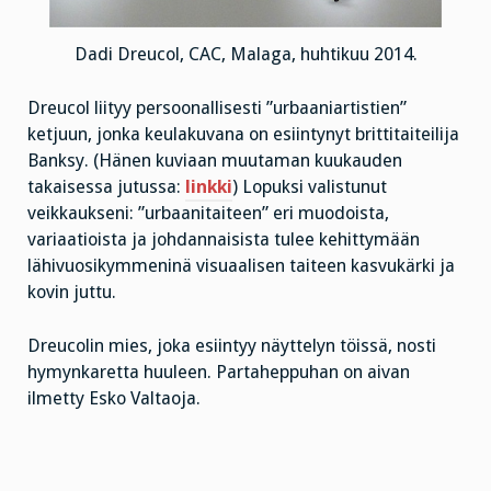
Dadi Dreucol, CAC, Malaga, huhtikuu 2014.
Dreucol liityy persoonallisesti ”urbaaniartistien”
ketjuun, jonka keulakuvana on esiintynyt brittitaiteilija
Banksy. (Hänen kuviaan muutaman kuukauden
takaisessa jutussa:
linkki
) Lopuksi valistunut
veikkaukseni: ”urbaanitaiteen” eri muodoista,
variaatioista ja johdannaisista tulee kehittymään
lähivuosikymmeninä visuaalisen taiteen kasvukärki ja
kovin juttu.
Dreucolin mies, joka esiintyy näyttelyn töissä, nosti
hymynkaretta huuleen. Partaheppuhan on aivan
ilmetty Esko Valtaoja.