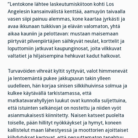
”Lentokone lähtee laskeutumiskiitoon kohti Los
Angelesin kansainvälistä kenttää, aamuyön taivaalla
vasen siipi painuu alemmas, kone kaartaa jyrkästi ja
avaa ikkunaan tuikkivan ja elävän valomaton, yhtä
aikaa kauniin ja pelottavan: mustaan maisemaan
piirtyvät pilvenpiirtäjien säihkyvät neulat, korttelit ja
loputtomiin jatkuvat kaupunginosat, joita vilkkuvat
valtatiet ja hiljaisempina hehkuvat kadut halkovat.
Turvavöiden vihreät kyltit syttyvät, valot himmenevät
ja lentoemäntä pukee jakkupuvun takin ylleen
uudelleen, hän korjaa sinisen silkkihuivinsa solmua ja
kulkee käytävällä tarkistamassa, että
matkatavarahyllyjen luukut ovat kunnolla suljettuina,
että istuinten selkänojat on nostettu ja niiden vyöt
asianmukaisesti kiinnitetty. Naisen katseet puolelta
toiselle, pään hillityt nyökkäykset ja hymyt, koneen
kallistelut maan lähestyessä ja moottorien ajoittaiset
kiihdytykset kertovat, että peruuttamaton tapahtuu,