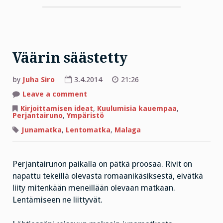
Väärin säästetty
by
Juha Siro
3.4.2014
21:26
on
Leave a comment
Väärin
säästetty
Kirjoittamisen ideat
,
Kuulumisia kauempaa
,
Perjantairuno
,
Ympäristö
Junamatka
,
Lentomatka
,
Malaga
Perjantairunon paikalla on pätkä proosaa. Rivit on
napattu tekeillä olevasta romaanikäsiksestä, eivätkä
liity mitenkään meneillään olevaan matkaan.
Lentämiseen ne liittyvät.