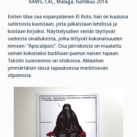
KAWS, CAC, Malaga, huhtikuu 2014.
Eniten tilaa saa espanjalainen El Roto, hän on kuuluisa
satiirisista kuvistaan, joita julkaistaan lehdissä ja
kootaan kirjoiksi. Näyttelysalien seinät täyttyvät
sadoista oivalluksista, jotka liittyvät kokonaisuuden
nimeen: ”Apocalipsis”. Osa piirroksista on maalattu
seinän kokoiseksi burkhaan puetun naisen tapaan.
Tekstin suomennos on otsikossa. Ablaation
ymmärtäisin tässä tapauksessa merkitsevän
silpomista.