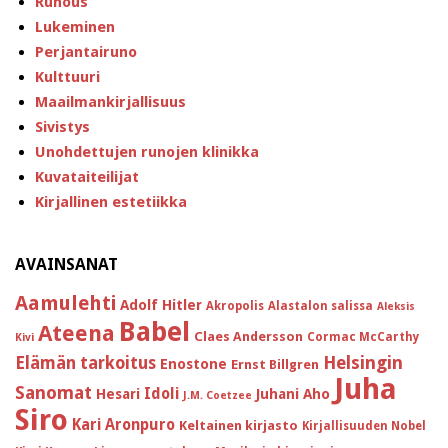
Runous
Lukeminen
Perjantairuno
Kulttuuri
Maailmankirjallisuus
Sivistys
Unohdettujen runojen klinikka
Kuvataiteilijat
Kirjallinen estetiikka
AVAINSANAT
Aamulehti
Adolf Hitler
Akropolis
Alastalon salissa
Aleksis
Babel
Ateena
Claes Andersson
Cormac McCarthy
Kivi
Helsingin
Elämän tarkoitus
Enostone
Ernst Billgren
Juha
Sanomat
Idoli
Hesari
Juhani Aho
J.M. Coetzee
Siro
Kari Aronpuro
Keltainen kirjasto
Kirjallisuuden Nobel