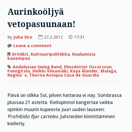
Aurinkoöljyä
vetopasuunaan!
by
Juha Siro
27.2.2012
17:31
on
Leave a comment
Aurinkoöljyä
vetopasuunaan!
Kritiikit
,
Kulttuuripolitiikka
,
Kuulumisia
kauempaa
Andalusian Swing Band
,
Elinsdotter Oscarsson
,
Fuengirola
,
Heikki Viinamäki
,
Kaya Ålander
,
Malaga
,
Regina´s
,
Tberna Antiqua Casa de Guardia
Päivä on silkka Sol, pilven hattaraa ei näy. Sombrassa
plussaa 21 astetta. Kieliopinnot kangertaa vaikka
opinkin muurin kupeesta juuri uuden lauseen:
Prohibido fijar carteles
. Julisteiden kiinnittäminen
kielletty.