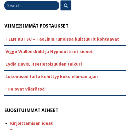
Search
Search
for
VIIMEISIMMÄT POSTAUKSET
TEEN KUTSU – TaoLinin runoissa kulttuurit kohtaavat
Viggo Wallensköld ja Hypnoottiset sienet
Lydia Davis, itsetietoisuuden taikuri
Lukemisen taito kehittyy koko elämän ajan
”He ovat väärässä”
SUOSITUIMMAT AIHEET
Kirjoittamisen ideat