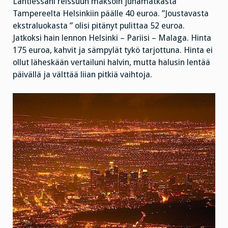
Lähtiessäni reissuun maksoin junamatkasta
Tampereelta Helsinkiin päälle 40 euroa. ”Joustavasta
ekstraluokasta ” olisi pitänyt pulittaa 52 euroa.
Jatkoksi hain lennon Helsinki – Pariisi – Malaga. Hinta
175 euroa, kahvit ja sämpylät tykö tarjottuna. Hinta ei
ollut läheskään vertailuni halvin, mutta halusin lentää
päivällä ja välttää liian pitkiä vaihtoja.