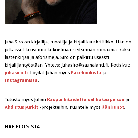
Juha Siro on kirjailija, runoilija ja kirjallisuuskriitikko. Hän on
julkaissut kuusi runokokoelmaa, seitsemän romaania, kaksi
lastenkirjaa ja aforismeja. Siro on palkittu useasti
kirjailijantyöstään. Yhteys: juhasiro@saunalahti.fi. Kotisivut:
juhasiro.fi
. Löydät Juhan myös
Facebookista
ja
Instagramista
.
Tutustu myös Juhan
Kaupunkitaidetta sähkökaapeissa
ja
Ahdistuspurkit
-projekteihin. Kuuntele myös
äänirunot
.
HAE BLOGISTA