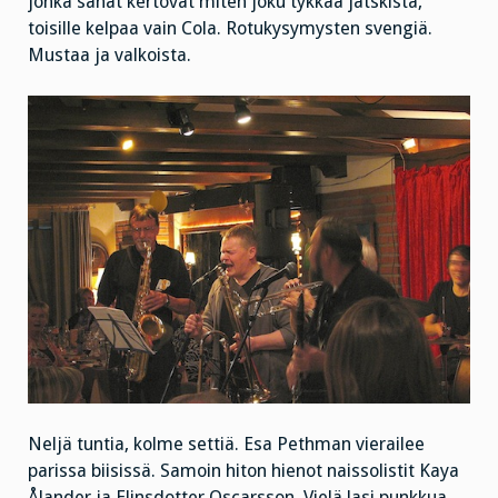
jonka sanat kertovat miten joku tykkää jätskistä,
toisille kelpaa vain Cola. Rotukysymysten svengiä.
Mustaa ja valkoista.
Neljä tuntia, kolme settiä. Esa Pethman vierailee
parissa biisissä. Samoin hiton hienot naissolistit Kaya
Ålander ja Elinsdotter Oscarsson. Vielä lasi punkkua.