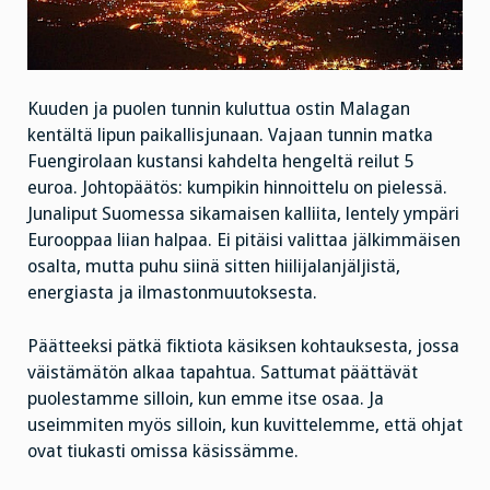
Kuuden ja puolen tunnin kuluttua ostin Malagan
kentältä lipun paikallisjunaan. Vajaan tunnin matka
Fuengirolaan kustansi kahdelta hengeltä reilut 5
euroa. Johtopäätös: kumpikin hinnoittelu on pielessä.
Junaliput Suomessa sikamaisen kalliita, lentely ympäri
Eurooppaa liian halpaa. Ei pitäisi valittaa jälkimmäisen
osalta, mutta puhu siinä sitten hiilijalanjäljistä,
energiasta ja ilmastonmuutoksesta.
Päätteeksi pätkä fiktiota käsiksen kohtauksesta, jossa
väistämätön alkaa tapahtua. Sattumat päättävät
puolestamme silloin, kun emme itse osaa. Ja
useimmiten myös silloin, kun kuvittelemme, että ohjat
ovat tiukasti omissa käsissämme.