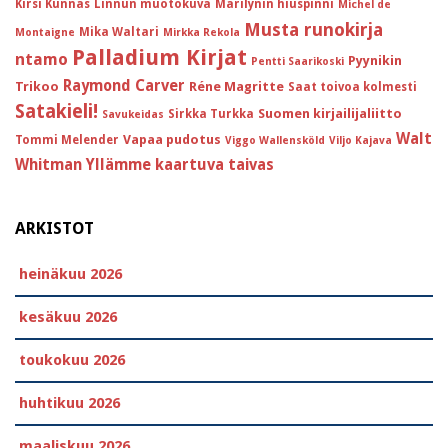
Kirsi Kunnas
Linnun muotokuva
Marilynin hiuspinni
Michel de
Musta runokirja
Mika Waltari
Montaigne
Mirkka Rekola
Palladium Kirjat
ntamo
Pyynikin
Pentti Saarikoski
Raymond Carver
Trikoo
Réne Magritte
Saat toivoa kolmesti
Satakieli!
Suomen kirjailijaliitto
Sirkka Turkka
Savukeidas
Walt
Vapaa pudotus
Tommi Melender
Viggo Wallensköld
Viljo Kajava
Whitman
Yllämme kaartuva taivas
ARKISTOT
heinäkuu 2026
kesäkuu 2026
toukokuu 2026
huhtikuu 2026
maaliskuu 2026