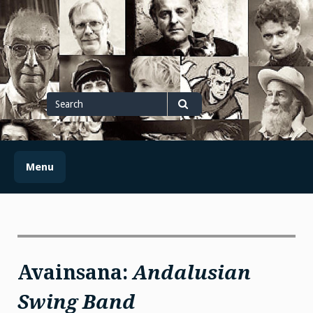
Skip
to
content
Search
for
Search
Menu
Avainsana:
Andalusian
Swing Band