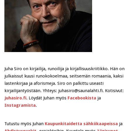
Juha Siro on kirjailija, runoilija ja kirjallisuuskriitikko. Hän on
julkaissut kuusi runokokoelmaa, seitsemän romaania, kaksi
lastenkirjaa ja aforismeja. Siro on palkittu useasti
kirjailijantyöstään. Yhteys: juhasiro@saunalahti.fi. Kotisivut:
juhasiro.fi
. Löydät Juhan myös
Facebookista
ja
Instagramista
.
Tutustu myös Juhan
Kaupunkitaidetta sähkökaapeissa
ja
Ahdistuspurkit
-projekteihin. Kuuntele myös
äänirunot
.