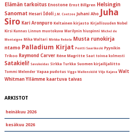
Helsingin
Elämän tarkoitus
Enostone
Ernst Billgren
Juha
Sanomat
Idoli
Hesari
Juhani Aho
J.M. Coetzee
Siro
Kari Aronpuro
Keltainen kirjasto
Kirjallisuuden Nobel
Kirsi Kunnas
Linnun muotokuva
Marilynin hiuspinni
Michel de
Musta runokirja
Mika Waltari
Montaigne
Mirkka Rekola
Palladium Kirjat
ntamo
Pyynikin
Pentti Saarikoski
Raymond Carver
Trikoo
Réne Magritte
Saat toivoa kolmesti
Satakieli!
Suomen kirjailijaliitto
Sirkka Turkka
Savukeidas
Walt
Vapaa pudotus
Tommi Melender
Viggo Wallensköld
Viljo Kajava
Whitman
Yllämme kaartuva taivas
ARKISTOT
heinäkuu 2026
kesäkuu 2026