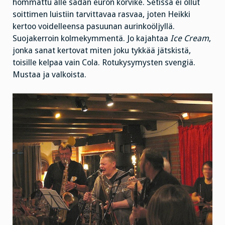
hommattu alle sadan euron korvike. Setissä ei ollut
soittimen luistiin tarvittavaa rasvaa, joten Heikki
kertoo voidelleensa pasuunan aurinkoöljyllä.
Suojakerroin kolmekymmentä. Jo kajahtaa
Ice Cream
,
jonka sanat kertovat miten joku tykkää jätskistä,
toisille kelpaa vain Cola. Rotukysymysten svengiä.
Mustaa ja valkoista.