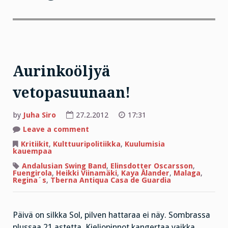
Aurinkoöljyä
vetopasuunaan!
by
Juha Siro
27.2.2012
17:31
on
Leave a comment
Aurinkoöljyä
vetopasuunaan!
Kritiikit
,
Kulttuuripolitiikka
,
Kuulumisia
kauempaa
Andalusian Swing Band
,
Elinsdotter Oscarsson
,
Fuengirola
,
Heikki Viinamäki
,
Kaya Ålander
,
Malaga
,
Regina´s
,
Tberna Antiqua Casa de Guardia
Päivä on silkka Sol, pilven hattaraa ei näy. Sombrassa
plussaa 21 astetta. Kieliopinnot kangertaa vaikka