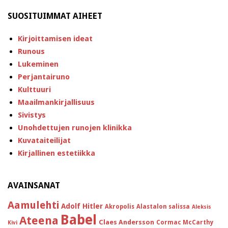
SUOSITUIMMAT AIHEET
Kirjoittamisen ideat
Runous
Lukeminen
Perjantairuno
Kulttuuri
Maailmankirjallisuus
Sivistys
Unohdettujen runojen klinikka
Kuvataiteilijat
Kirjallinen estetiikka
AVAINSANAT
Aamulehti
Adolf Hitler
Akropolis
Alastalon salissa
Aleksis
Babel
Ateena
Claes Andersson
Cormac McCarthy
Kivi