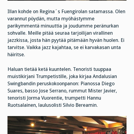
Illan kohde on Regina´s Fuengirolan satamassa. Olen
varannut pöydän, mutta myöhästymme
parikymmentä minuuttia ja joudumme peränurkan
sohvalle. Meille pitää seuraa tarjoilijan virallinen
jazzkissa, josta hän pyytää pitämään hyvän huolen. Ei
tarvitse. Vaikka jazz kajahtaa, se ei karvakasan unta
häiritse.
Haluan tietää ketä kuuntelen. Tenoristi tuuppaa
muistikirjani Trumpetistille, joka kirjaa Andalusian
Swingbandin peruskokoonpanon: Pianossa Diego
Suares, basso Jose Serrano, rummut Mister Javier,
tenoristi Jorma Vuorentie, trumpetti Hannu
Ruotsalainen, laulusolisti Silvio Bereamin.