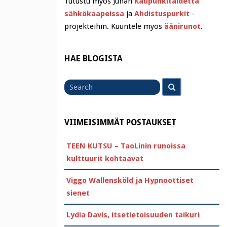
Tutustu myös Juhan
Kaupunkitaidetta
sähkökaapeissa
ja
Ahdistuspurkit
-
projekteihin. Kuuntele myös
äänirunot
.
HAE BLOGISTA
Search
Search
for
VIIMEISIMMÄT POSTAUKSET
TEEN KUTSU – TaoLinin runoissa
kulttuurit kohtaavat
Viggo Wallensköld ja Hypnoottiset
sienet
Lydia Davis, itsetietoisuuden taikuri