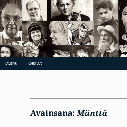
Skip
to
content
Etusivu
Kotisivut
Avainsana:
Mänttä