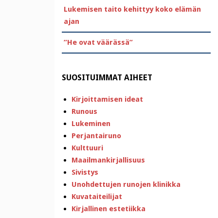
Lukemisen taito kehittyy koko elämän
ajan
”He ovat väärässä”
SUOSITUIMMAT AIHEET
Kirjoittamisen ideat
Runous
Lukeminen
Perjantairuno
Kulttuuri
Maailmankirjallisuus
Sivistys
Unohdettujen runojen klinikka
Kuvataiteilijat
Kirjallinen estetiikka