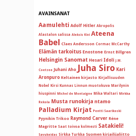
AVAINSANAT
Aamulehti
Adolf Hitler
Akropolis
Ateena
Alastalon salissa
Aleksis Kivi
Babel
Claes Andersson
Cormac McCarthy
Elämän tarkoitus
Enostone
Ernst Billgren
Helsingin Sanomat
Idoli
Hesari
J.M.
Juha Siro
Kari
Juhani Aho
Coetzee
Aronpuro
Keltainen kirjasto
Kirjallisuuden
Nobel
Kirsi Kunnas
Linnun muotokuva
Marilynin
hiuspinni
Mika Waltari
Michel de Montaigne
Mirkka
Musta runokirja
ntamo
Rekola
Palladium Kirjat
Pentti Saarikoski
Raymond Carver
Pyynikin Trikoo
Réne
Satakieli!
Magritte
Saat toivoa kolmesti
Suomen kirjailijaliitto
Sirkka Turkka
Savukeidas