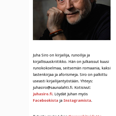
Juha Siro on kirjailija, runoilija ja
kirjallisuuskriitikko. Hän on julkaissut kuusi
runokokoelmaa, seitsemän romaania, kaksi
lastenkirjaa ja aforismeja. Siro on palkittu
useasti kirjailijantyöstään. Yhteys:
juhasiro@saunalahti.fi. Kotisivut:
juhasiro.fi
. Löydät Juhan myös
Facebookista
ja
Instagramista
.