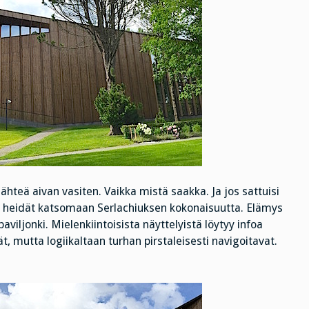
hteä aivan vasiten. Vaikka mistä saakka. Ja jos sattuisi
ekää heidät katsomaan Serlachiuksen kokonaisuutta. Elämys
aviljonki. Mielenkiintoisista näyttelyistä löytyy infoa
ät, mutta logiikaltaan turhan pirstaleisesti navigoitavat.