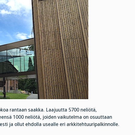
okoa rantaan saakka. Laajuutta 5700 neliötä,
teensä 1000 neliötä, joiden vaikutelma on osuuttaan
i ja ollut ehdolla usealle eri arkkitehtuuripalkinnolle.