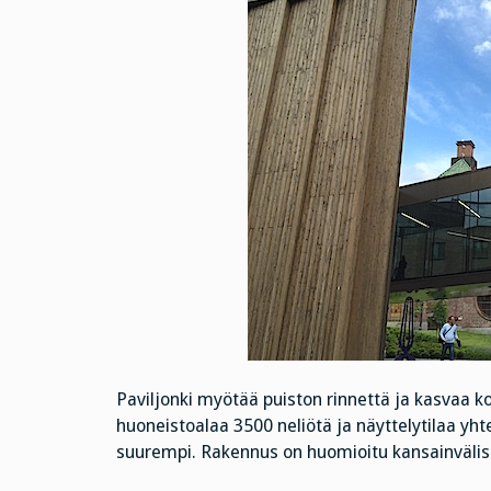
Paviljonki myötää puiston rinnettä ja kasvaa k
huoneistoalaa 3500 neliötä ja näyttelytilaa yh
suurempi. Rakennus on huomioitu kansainvälisest