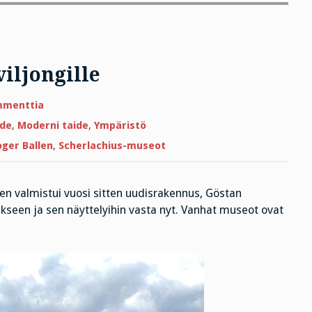
iljongille
artikkeliin
mmenttia
Lisää
kehuja
ide
,
Moderni taide
,
Ympäristö
Göstan
paviljongille
ger Ballen
,
Scherlachius-museot
n valmistui vuosi sitten uudisrakennus, Göstan
kseen ja sen näyttelyihin vasta nyt. Vanhat museot ovat