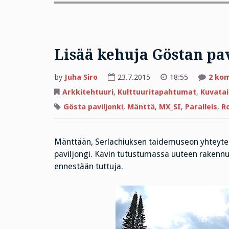
Lisää kehuja Göstan pav
by
Juha Siro
23.7.2015
18:55
2 ko
Arkkitehtuuri
,
Kulttuuritapahtumat
,
Kuvata
Gösta paviljonki
,
Mänttä
,
MX_SI
,
Parallels
,
Ro
Mänttään, Serlachiuksen taidemuseon yhteytee
paviljongi. Kävin tutustumassa uuteen rakennu
ennestään tuttuja.