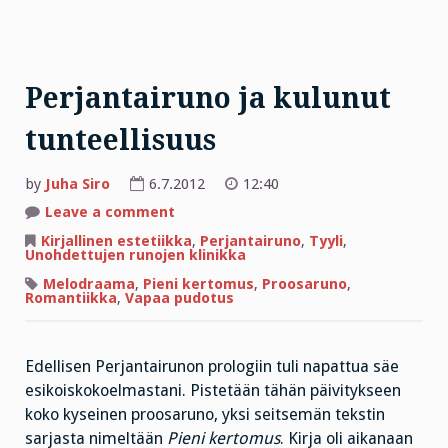
Perjantairuno ja kulunut
tunteellisuus
by
Juha Siro
6.7.2012
12:40
on
Leave a comment
Perjantairuno
ja
Kirjallinen estetiikka
,
Perjantairuno
,
Tyyli
,
kulunut
Unohdettujen runojen klinikka
tunteellisuus
Melodraama
,
Pieni kertomus
,
Proosaruno
,
Romantiikka
,
Vapaa pudotus
Edellisen Perjantairunon prologiin tuli napattua säe
esikoiskokoelmastani. Pistetään tähän päivitykseen
koko kyseinen proosaruno, yksi seitsemän tekstin
sarjasta nimeltään
Pieni kertomus
. Kirja oli aikanaan