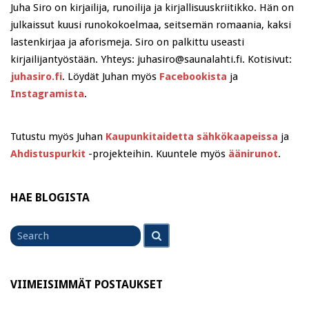
Juha Siro on kirjailija, runoilija ja kirjallisuuskriitikko. Hän on
julkaissut kuusi runokokoelmaa, seitsemän romaania, kaksi
lastenkirjaa ja aforismeja. Siro on palkittu useasti
kirjailijantyöstään. Yhteys: juhasiro@saunalahti.fi. Kotisivut:
juhasiro.fi
. Löydät Juhan myös
Facebookista
ja
Instagramista
.
Tutustu myös Juhan
Kaupunkitaidetta sähkökaapeissa
ja
Ahdistuspurkit
-projekteihin. Kuuntele myös
äänirunot
.
HAE BLOGISTA
Search
Search
for
VIIMEISIMMÄT POSTAUKSET