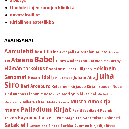
Sivistys
Unohdettujen runojen klinikka
Kuvataiteilijat
Kirjallinen estetiikka
AVAINSANAT
Aamulehti
Adolf Hitler
Akropolis
Alastalon salissa
Aleksis
Babel
Ateena
Claes Andersson
Cormac McCarthy
Kivi
Helsingin
Elämän tarkoitus
Enostone
Ernst Billgren
Juha
Sanomat
Idoli
Hesari
Juhani Aho
J.M. Coetzee
Siro
Kari Aronpuro
Keltainen kirjasto
Kirjallisuuden Nobel
Kirsi Kunnas
Linnun muotokuva
Marilynin hiuspinni
Michel de
Musta runokirja
Mika Waltari
Montaigne
Mirkka Rekola
Palladium Kirjat
ntamo
Pyynikin
Pentti Saarikoski
Raymond Carver
Trikoo
Réne Magritte
Saat toivoa kolmesti
Satakieli!
Suomen kirjailijaliitto
Sirkka Turkka
Savukeidas