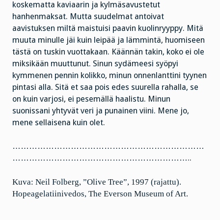
koskematta kaviaarin ja kylmäsavustetut
hanhenmaksat. Mutta suudelmat antoivat
aavistuksen miltä maistuisi paavin kuolinryyppy. Mitä
muuta minulle jäi kuin leipää ja lämmintä, huomiseen
tästä on tuskin vuottakaan. Käännän takin, koko ei ole
miksikään muuttunut. Sinun sydämeesi syöpyi
kymmenen pennin kolikko, minun onnenlanttini tyynen
pintasi alla. Sitä et saa pois edes suurella rahalla, se
on kuin varjosi, ei pesemällä haalistu. Minun
suonissani yhtyvät veri ja punainen viini. Mene jo,
mene sellaisena kuin olet.
……………………………………………………………
………………………………………………………..
Kuva: Neil Folberg, ”Olive Tree”, 1997 (rajattu).
Hopeagelatiinivedos, The Everson Museum of Art.