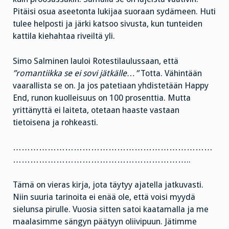
Pitäisi osua aseetonta lukijaa suoraan sydämeen. Huti
tulee helposti ja järki katsoo sivusta, kun tunteiden
kattila kiehahtaa riveiltä yli.
Simo Salminen lauloi Rotestilaulussaan, että
”romantiikka se ei sovi jätkälle…”
Totta. Vähintään
vaarallista se on. Ja jos patetiaan yhdistetään Happy
End, runon kuolleisuus on 100 prosenttia. Mutta
yrittänyttä ei laiteta, otetaan haaste vastaan
tietoisena ja rohkeasti.
……………………………………………………………
……………………………………………………..
Tämä on vieras kirja, jota täytyy ajatella jatkuvasti.
Niin suuria tarinoita ei enää ole, että voisi myydä
sielunsa pirulle. Vuosia sitten satoi kaatamalla ja me
maalasimme sängyn päätyyn oliivipuun. Jätimme