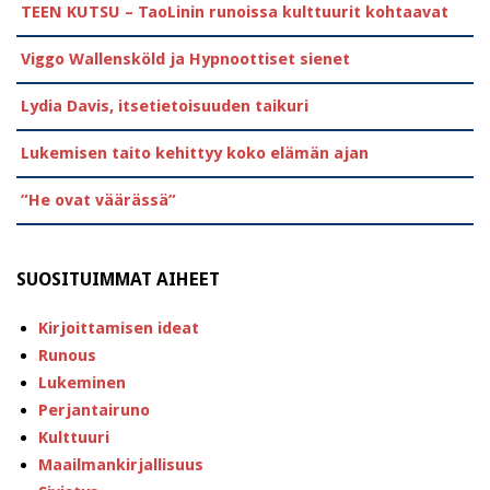
TEEN KUTSU – TaoLinin runoissa kulttuurit kohtaavat
Viggo Wallensköld ja Hypnoottiset sienet
Lydia Davis, itsetietoisuuden taikuri
Lukemisen taito kehittyy koko elämän ajan
”He ovat väärässä”
SUOSITUIMMAT AIHEET
Kirjoittamisen ideat
Runous
Lukeminen
Perjantairuno
Kulttuuri
Maailmankirjallisuus