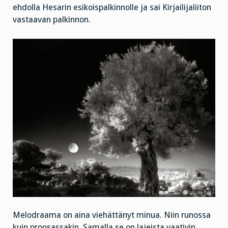
ehdolla Hesarin esikoispalkinnolle ja sai Kirjailijaliiton
vastaavan palkinnon.
Melodraama on aina viehättänyt minua. Niin runossa
kuin proosassakin. Samalla se on lajeista vaativin.