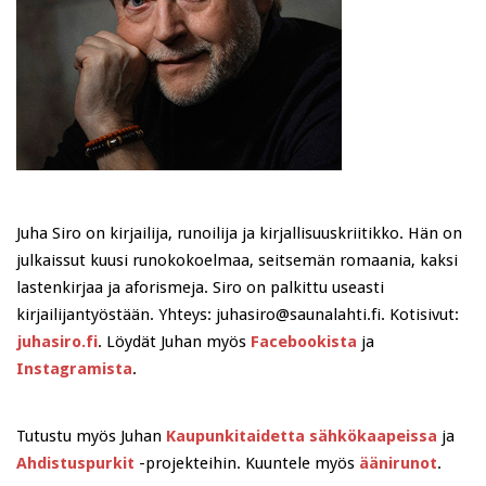
Juha Siro on kirjailija, runoilija ja kirjallisuuskriitikko. Hän on
julkaissut kuusi runokokoelmaa, seitsemän romaania, kaksi
lastenkirjaa ja aforismeja. Siro on palkittu useasti
kirjailijantyöstään. Yhteys: juhasiro@saunalahti.fi. Kotisivut:
juhasiro.fi
. Löydät Juhan myös
Facebookista
ja
Instagramista
.
Tutustu myös Juhan
Kaupunkitaidetta sähkökaapeissa
ja
Ahdistuspurkit
-projekteihin. Kuuntele myös
äänirunot
.