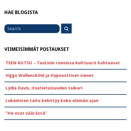
HAE BLOGISTA
Search
Search
for
VIIMEISIMMÄT POSTAUKSET
TEEN KUTSU – TaoLinin runoissa kulttuurit kohtaavat
Viggo Wallensköld ja Hypnoottiset sienet
Lydia Davis, itsetietoisuuden taikuri
Lukemisen taito kehittyy koko elämän ajan
”He ovat väärässä”