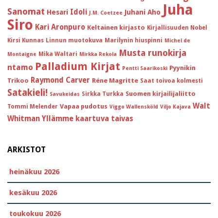
Juha
Sanomat
Idoli
Hesari
Juhani Aho
J.M. Coetzee
Siro
Kari Aronpuro
Keltainen kirjasto
Kirjallisuuden Nobel
Kirsi Kunnas
Linnun muotokuva
Marilynin hiuspinni
Michel de
Musta runokirja
Mika Waltari
Montaigne
Mirkka Rekola
Palladium Kirjat
ntamo
Pyynikin
Pentti Saarikoski
Raymond Carver
Trikoo
Réne Magritte
Saat toivoa kolmesti
Satakieli!
Suomen kirjailijaliitto
Sirkka Turkka
Savukeidas
Walt
Vapaa pudotus
Tommi Melender
Viggo Wallensköld
Viljo Kajava
Whitman
Yllämme kaartuva taivas
ARKISTOT
heinäkuu 2026
kesäkuu 2026
toukokuu 2026