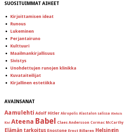
SUOSITUIMMAT AIHEET
Kirjoittamisen ideat
Runous
Lukeminen
Perjantairuno
Kulttuuri
Maailmankirjallisuus
Sivistys
Unohdettujen runojen klinikka
Kuvataiteilijat
Kirjallinen estetiikka
AVAINSANAT
Aamulehti
Adolf Hitler
Akropolis
Alastalon salissa
Aleksis
Babel
Ateena
Claes Andersson
Cormac McCarthy
Kivi
Helsingin
Elämän tarkoitus
Enostone
Ernst Billgren