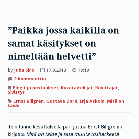
”Paikka jossa kaikilla on
samat käsitykset on
nimeltään helvetti”
by
Juha Siro
17.9.2013
19:18
artikkeliin
2 kommenttia
”Paikka
jossa
Blogit ja postaukset
,
Kuvataiteilijat
,
Kuvittajat
,
kaikilla
Sivistys
on
samat
Ernst Billgren
,
Gustave Doré
,
Irja Askola
,
Mitä on
käsitykset
taide
on
nimeltään
helvetti”
Tein tänne kevättalvella pari juttua Ernst Billgrenin
kirjasta
Mitä on taide ja sata muuta tositärkeetä