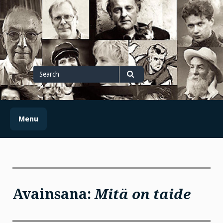
Skip
to
content
Search
for
Search
Menu
Avainsana:
Mitä on taide