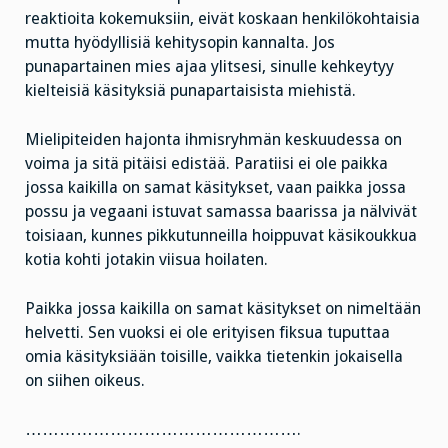
reaktioita kokemuksiin, eivät koskaan henkilökohtaisia
mutta hyödyllisiä kehitysopin kannalta. Jos
punapartainen mies ajaa ylitsesi, sinulle kehkeytyy
kielteisiä käsityksiä punapartaisista miehistä.
Mielipiteiden hajonta ihmisryhmän keskuudessa on
voima ja sitä pitäisi edistää. Paratiisi ei ole paikka
jossa kaikilla on samat käsitykset, vaan paikka jossa
possu ja vegaani istuvat samassa baarissa ja nälvivät
toisiaan, kunnes pikkutunneilla hoippuvat käsikoukkua
kotia kohti jotakin viisua hoilaten.
Paikka jossa kaikilla on samat käsitykset on nimeltään
helvetti. Sen vuoksi ei ole erityisen fiksua tuputtaa
omia käsityksiään toisille, vaikka tietenkin jokaisella
on siihen oikeus.
………………………………………….