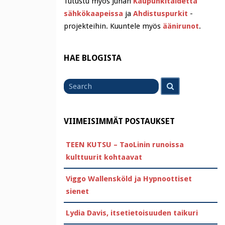
Tutustu myös Juhan
Kaupunkitaidetta
sähkökaapeissa
ja
Ahdistuspurkit
-
projekteihin. Kuuntele myös
äänirunot
.
HAE BLOGISTA
Search
Search
for
VIIMEISIMMÄT POSTAUKSET
TEEN KUTSU – TaoLinin runoissa
kulttuurit kohtaavat
Viggo Wallensköld ja Hypnoottiset
sienet
Lydia Davis, itsetietoisuuden taikuri