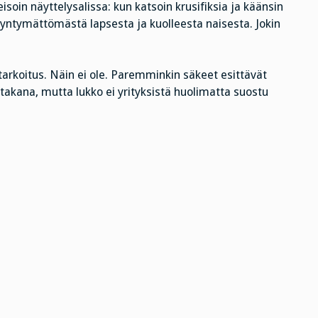
soin näyttelysalissa: kun katsoin krusifiksia ja käänsin
n syntymättömästä lapsesta ja kuolleesta naisesta. Jokin
n tarkoitus. Näin ei ole. Paremminkin säkeet esittävät
takana, mutta lukko ei yrityksistä huolimatta suostu