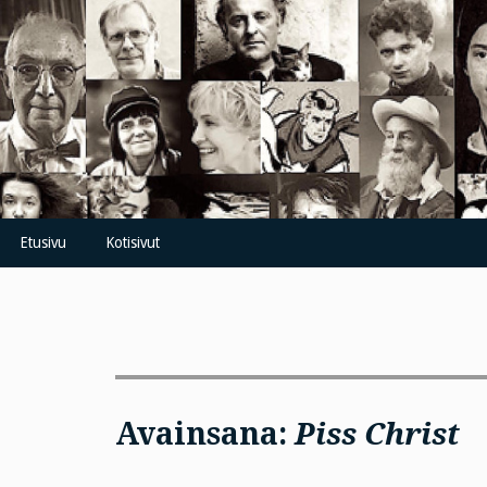
Skip
to
content
Etusivu
Kotisivut
Avainsana:
Piss Christ