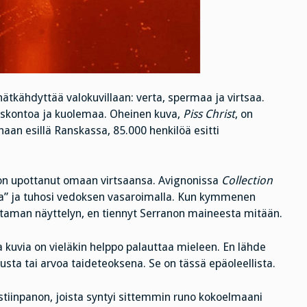
tkähdyttää valokuvillaan: verta, spermaa ja virtsaa.
 uskontoa ja kuolemaa. Oheinen kuva,
Piss Christ
, on
aan esillä Ranskassa, 85.000 henkilöä esitti
ja on upottanut omaan virtsaansa. Avignonissa
Collection
tia” ja tuhosi vedoksen vasaroimalla. Kun kymmenen
uutaman näyttelyn, en tiennyt Serranon maineesta mitään.
a kuvia on vieläkin helppo palauttaa mieleen. En lähde
usta tai arvoa taideteoksena. Se on tässä epäoleellista.
tiinpanon, joista syntyi sittemmin runo kokoelmaani