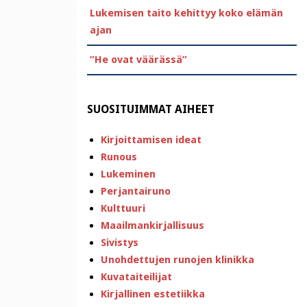
Lukemisen taito kehittyy koko elämän
ajan
”He ovat väärässä”
SUOSITUIMMAT AIHEET
Kirjoittamisen ideat
Runous
Lukeminen
Perjantairuno
Kulttuuri
Maailmankirjallisuus
Sivistys
Unohdettujen runojen klinikka
Kuvataiteilijat
Kirjallinen estetiikka