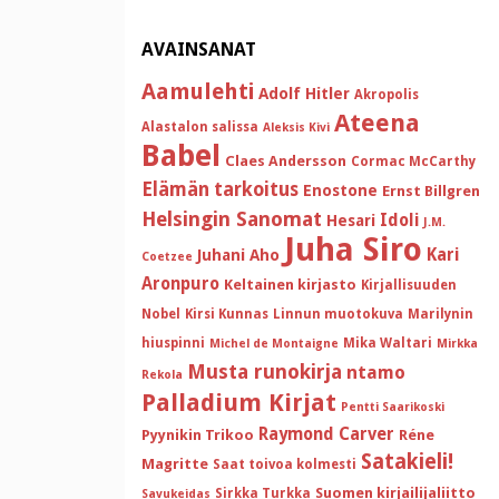
AVAINSANAT
Aamulehti
Adolf Hitler
Akropolis
Ateena
Alastalon salissa
Aleksis Kivi
Babel
Claes Andersson
Cormac McCarthy
Elämän tarkoitus
Enostone
Ernst Billgren
Helsingin Sanomat
Idoli
Hesari
J.M.
Juha Siro
Kari
Juhani Aho
Coetzee
Aronpuro
Keltainen kirjasto
Kirjallisuuden
Nobel
Kirsi Kunnas
Linnun muotokuva
Marilynin
hiuspinni
Mika Waltari
Michel de Montaigne
Mirkka
Musta runokirja
ntamo
Rekola
Palladium Kirjat
Pentti Saarikoski
Raymond Carver
Pyynikin Trikoo
Réne
Satakieli!
Magritte
Saat toivoa kolmesti
Suomen kirjailijaliitto
Sirkka Turkka
Savukeidas