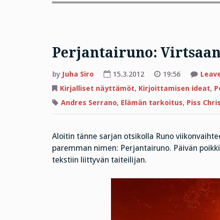
Perjantairuno: Virtsaa
by
Juha Siro
15.3.2012
19:56
Leav
Kirjalliset näyttämöt
,
Kirjoittamisen ideat
,
P
Andres Serrano
,
Elämän tarkoitus
,
Piss Chri
Aloitin tänne sarjan otsikolla Runo viikonvaiht
paremman nimen: Perjantairuno. Päivän poikkit
tekstiin liittyvän taiteilijan.