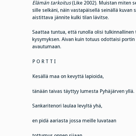
Elämän tarkoitus
(Like 2002). Muistan miten sei
sille selkäni, näin vastapäisellä seinällä kuva
aistittava jännite kulki tilan lävitse.
Saattaa tuntua, että runolla olisi tulkinnalline
kysymyksen. Aivan kuin totuus odottaisi portin 
avautumaan.
P O R T T I
Kesällä maa on kevyttä lapioida,
tänään taivas täyttyy lumesta Pyhäjärven yllä.
Sankaritenori laulaa levyltä yhä,
en pidä aariasta jossa meille luvataan
tottumus onnen sijaan.