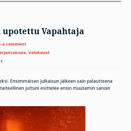
n upotettu Vapahtaja
on
e a comment
Perjantairuno:
Virtsaan
erjantairuno
,
Valokuvat
upotettu
Vapahtaja
st
eeksi. Ensimmäisen julkaisun jälkeen sain palautteena
aiteellinen juttuni esittelee ensin muutamin sanoin