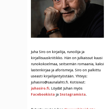
Juha Siro on kirjailija, runoilija ja
kirjallisuuskriitikko. Hän on julkaissut kuusi
runokokoelmaa, seitsemän romaania, kaksi
lastenkirjaa ja aforismeja. Siro on palkittu
useasti kirjailijantyöstään. Yhteys:
juhasiro@saunalahti.fi. Kotisivut:
juhasiro.fi
. Löydät Juhan myös
Facebookista
ja
Instagramista
.