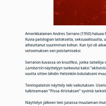
Amerikkalainen Andres Serrano (1950) haluaa hä
Kuvia patologian laitokselta, seksuaalisuutta,
aiheuttanut suurimman kohun. Kun työ oli aikan
vetoomuksen sen poistamiseksi.
Serranon kuvassa on krusifiksi, jonka taiteili
Lambertin
näyttelyyn tunkeutui kaksi ”aktivis
vuotta sitten lähdin Helsinkiin kolutakseni m
Tennispalatsin näyttely teki vaikutuksen. Useit
tulkitsemaan ”Pissa-Kristuksen” syvintä tarkoit
Näyttelyn jälkeen tein junassa muutaman muis