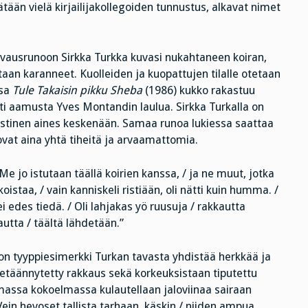
tään vielä kirjailijakollegoiden tunnustus, alkavat nimet
vausrunoon Sirkka Turkka kuvasi nukahtaneen koiran,
aan karanneet. Kuolleiden ja kuopattujen tilalle otetaan
ssa
Tule Takaisin pikku Sheba
(1986) kukko rakastuu
i aamusta Yves Montandin laulua. Sirkka Turkalla on
istinen aines keskenään. Samaa runoa lukiessa saattaa
vat aina yhtä tiheitä ja arvaamattomia.
/ Me jo istutaan täällä koirien kanssa, / ja ne muut, jotka
istaa, / vain kanniskeli ristiään, oli nätti kuin humma. /
tei edes tiedä. / Oli lahjakas yö ruusuja / rakkautta
autta / täältä lähdetään.”
n tyyppiesimerkki Turkan tavasta yhdistää herkkää ja
a etäännytetty rakkaus sekä korkeuksistaan tiputettu
 Samassa kokoelmassa kulautellaan jaloviinaa sairaan
Vein hevoset tallista tarhaan, käskin / niiden ampua