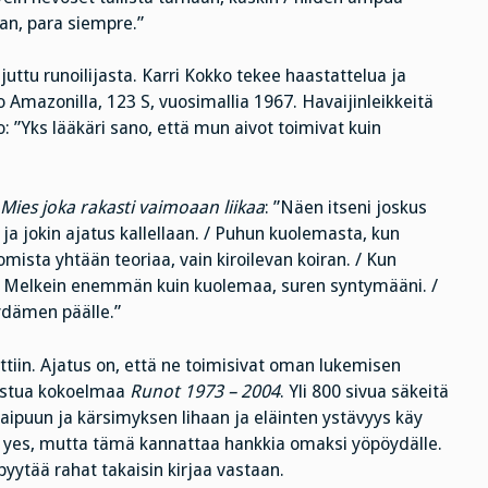
n, para siempre.”
juttu runoilijasta. Karri Kokko tekee haastattelua ja
 Amazonilla, 123 S, vuosimallia 1967. Havaijinleikkeitä
 ”Yks lääkäri sano, että mun aivot toimivat kuin
Mies joka rakasti vaimoaan liikaa
: ”Näen itseni joskus
ja jokin ajatus kallellaan. / Puhun kuolemasta, kun
omista yhtään teoriaa, vain kiroilevan koiran. / Kun
… / Melkein enemmän kuin kuolemaa, suren syntymääni. /
sydämen päälle.”
tiin. Ajatus on, että ne toimisivat oman lukemisen
aistua kokoelmaa
Runot 1973 – 2004
. Yli 800 sivua säkeitä
kaipuun ja kärsimyksen lihaan ja eläinten ystävyys käy
n yes, mutta tämä kannattaa hankkia omaksi yöpöydälle.
pyytää rahat takaisin kirjaa vastaan.