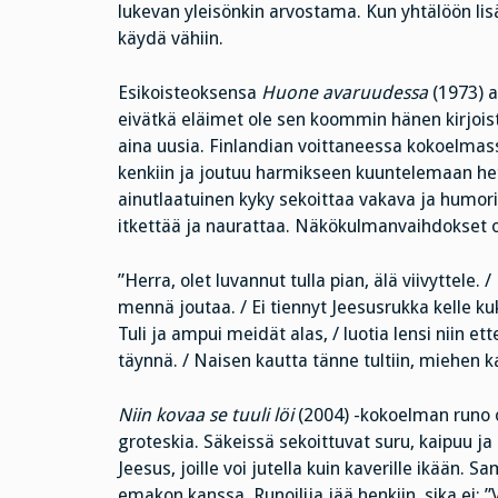
lukevan yleisönkin arvostama. Kun yhtälöön lisä
käydä vähiin.
Esikoisteoksensa
Huone avaruudessa
(1973) a
eivätkä eläimet ole sen koommin hänen kirjoist
aina uusia. Finlandian voittaneessa kokoelma
kenkiin ja joutuu harmikseen kuuntelemaan het
ainutlaatuinen kyky sekoittaa vakava ja humor
itkettää ja naurattaa. Näkökulmanvaihdokset o
”Herra, olet luvannut tulla pian, älä viivyttele. 
mennä joutaa. / Ei tiennyt Jeesusrukka kelle kuko
Tuli ja ampui meidät alas, / luotia lensi niin et
täynnä. / Naisen kautta tänne tultiin, miehen k
Niin kovaa se tuuli löi
(2004) -kokoelman runo o
groteskia. Säkeissä sekoittuvat suru, kaipuu j
Jeesus, joille voi jutella kuin kaverille ikään.
emakon kanssa. Runoilija jää henkiin, sika ei: ”