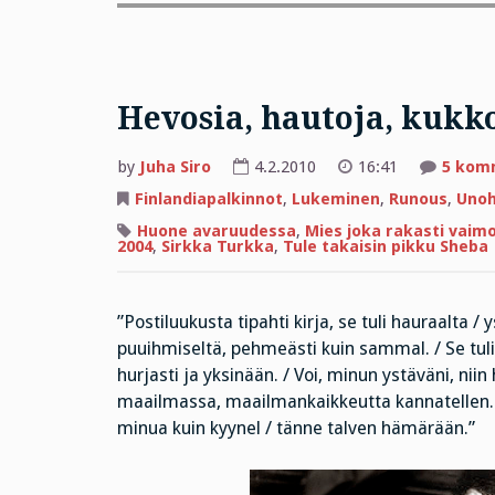
Hevosia, hautoja, kukko
by
Juha Siro
4.2.2010
16:41
5 kom
Finlandiapalkinnot
,
Lukeminen
,
Runous
,
Unoh
Huone avaruudessa
,
Mies joka rakasti vaimo
2004
,
Sirkka Turkka
,
Tule takaisin pikku Sheba
”Postiluukusta tipahti kirja, se tuli hauraalta / ys
puuihmiseltä, pehmeästi kuin sammal. / Se tuli
hurjasti ja yksinään. / Voi, minun ystäväni, niin 
maailmassa, maailmankaikkeutta kannatellen. /
minua kuin kyynel / tänne talven hämärään.”