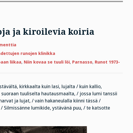
ja ja kiroilevia koiria
artikkeliin
menttia
Hevosia,
hautoja,
dettujen runojen klinikka
kukkoja
ja
aan liikaa
,
Niin kovaa se tuuli löi
,
Parnasso
,
Runot 1973-
kiroilevia
koiria
tävältä, kirkkaalta kuin lasi, lujalta / kuin kallio,
 suoraan tuuliselta hautausmaalta, / jossa lumi tanssii
harvat ja lujat, / vain hakaneulalla kiinni tässä /
 Silmissänne lumikide, ystävänä puu, / te katsotte