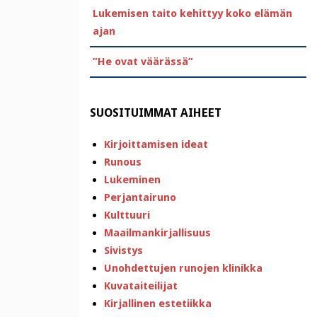
Lukemisen taito kehittyy koko elämän
ajan
”He ovat väärässä”
SUOSITUIMMAT AIHEET
Kirjoittamisen ideat
Runous
Lukeminen
Perjantairuno
Kulttuuri
Maailmankirjallisuus
Sivistys
Unohdettujen runojen klinikka
Kuvataiteilijat
Kirjallinen estetiikka