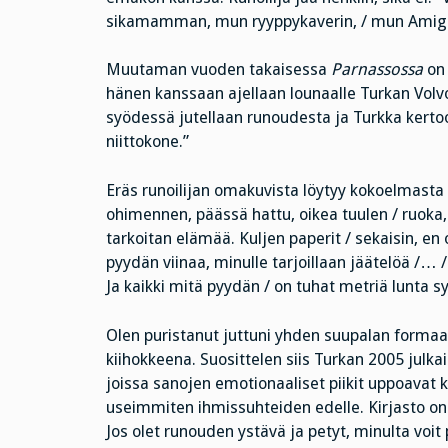
sikamamman, mun ryyppykaverin, / mun Amiga
Muutaman vuoden takaisessa
Parnassossa
on 
hänen kanssaan ajellaan lounaalle Turkan Volvo
syödessä jutellaan runoudesta ja Turkka kertoo:
niittokone.”
Eräs runoilijan omakuvista löytyy kokoelmasta
ohimennen, päässä hattu, oikea tuulen / ruoka, 
tarkoitan elämää. Kuljen paperit / sekaisin, en 
pyydän viinaa, minulle tarjoillaan jäätelöä /
Ja kaikki mitä pyydän / on tuhat metriä lunta 
Olen puristanut juttuni yhden suupalan formaat
kiihokkeena. Suosittelen siis Turkan 2005 julk
joissa sanojen emotionaaliset piikit uppoavat 
useimmiten ihmissuhteiden edelle. Kirjasto o
Jos olet runouden ystävä ja petyt, minulta voit 