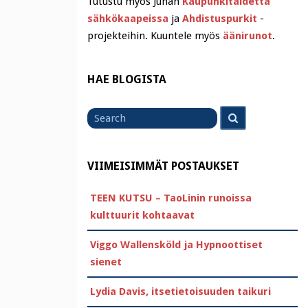
Tutustu myös Juhan
Kaupunkitaidetta
sähkökaapeissa
ja
Ahdistuspurkit
-
projekteihin. Kuuntele myös
äänirunot
.
HAE BLOGISTA
Search
Search
for
VIIMEISIMMÄT POSTAUKSET
TEEN KUTSU – TaoLinin runoissa
kulttuurit kohtaavat
Viggo Wallensköld ja Hypnoottiset
sienet
Lydia Davis, itsetietoisuuden taikuri