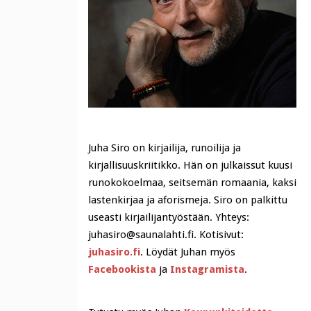
Juha Siro on kirjailija, runoilija ja
kirjallisuuskriitikko. Hän on julkaissut kuusi
runokokoelmaa, seitsemän romaania, kaksi
lastenkirjaa ja aforismeja. Siro on palkittu
useasti kirjailijantyöstään. Yhteys:
juhasiro@saunalahti.fi. Kotisivut:
juhasiro.fi
. Löydät Juhan myös
Facebookista
ja
Instagramista
.