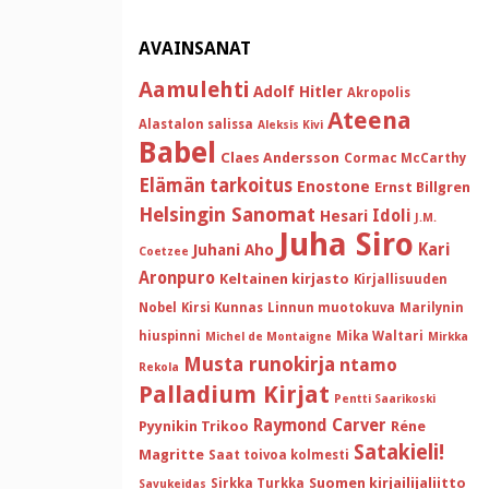
AVAINSANAT
Aamulehti
Adolf Hitler
Akropolis
Ateena
Alastalon salissa
Aleksis Kivi
Babel
Claes Andersson
Cormac McCarthy
Elämän tarkoitus
Enostone
Ernst Billgren
Helsingin Sanomat
Idoli
Hesari
J.M.
Juha Siro
Kari
Juhani Aho
Coetzee
Aronpuro
Keltainen kirjasto
Kirjallisuuden
Nobel
Kirsi Kunnas
Linnun muotokuva
Marilynin
hiuspinni
Mika Waltari
Michel de Montaigne
Mirkka
Musta runokirja
ntamo
Rekola
Palladium Kirjat
Pentti Saarikoski
Raymond Carver
Pyynikin Trikoo
Réne
Satakieli!
Magritte
Saat toivoa kolmesti
Suomen kirjailijaliitto
Sirkka Turkka
Savukeidas