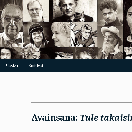
Skip
to
content
Etusivu
Kotisivut
Avainsana:
Tule takaisi