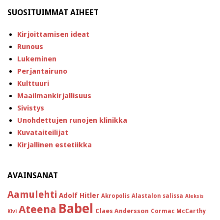
SUOSITUIMMAT AIHEET
Kirjoittamisen ideat
Runous
Lukeminen
Perjantairuno
Kulttuuri
Maailmankirjallisuus
Sivistys
Unohdettujen runojen klinikka
Kuvataiteilijat
Kirjallinen estetiikka
AVAINSANAT
Aamulehti
Adolf Hitler
Akropolis
Alastalon salissa
Aleksis
Babel
Ateena
Claes Andersson
Cormac McCarthy
Kivi