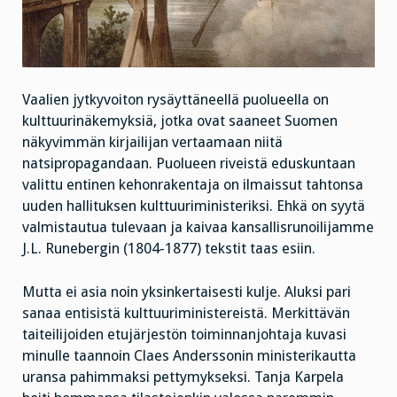
Vaalien jytkyvoiton rysäyttäneellä puolueella on
kulttuurinäkemyksiä, jotka ovat saaneet Suomen
näkyvimmän kirjailijan vertaamaan niitä
natsipropagandaan. Puolueen riveistä eduskuntaan
valittu entinen kehonrakentaja on ilmaissut tahtonsa
uuden hallituksen kulttuuriministeriksi. Ehkä on syytä
valmistautua tulevaan ja kaivaa kansallisrunoilijamme
J.L. Runebergin (1804-1877) tekstit taas esiin.
Mutta ei asia noin yksinkertaisesti kulje. Aluksi pari
sanaa entisistä kulttuuriministereistä. Merkittävän
taiteilijoiden etujärjestön toiminnanjohtaja kuvasi
minulle taannoin Claes Anderssonin ministerikautta
uransa pahimmaksi pettymykseksi. Tanja Karpela