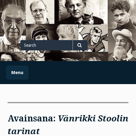
Skip
to
content
Search
for
Search
Menu
Avainsana:
Vänrikki Stoolin
tarinat