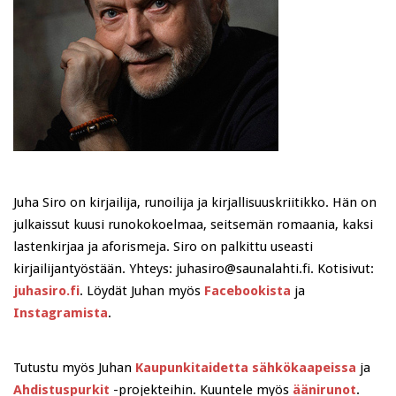
Juha Siro on kirjailija, runoilija ja kirjallisuuskriitikko. Hän on
julkaissut kuusi runokokoelmaa, seitsemän romaania, kaksi
lastenkirjaa ja aforismeja. Siro on palkittu useasti
kirjailijantyöstään. Yhteys: juhasiro@saunalahti.fi. Kotisivut:
juhasiro.fi
. Löydät Juhan myös
Facebookista
ja
Instagramista
.
Tutustu myös Juhan
Kaupunkitaidetta sähkökaapeissa
ja
Ahdistuspurkit
-projekteihin. Kuuntele myös
äänirunot
.