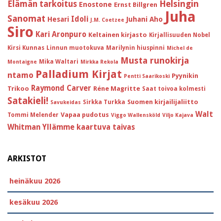
Helsingin
Elämän tarkoitus
Enostone
Ernst Billgren
Juha
Sanomat
Idoli
Hesari
Juhani Aho
J.M. Coetzee
Siro
Kari Aronpuro
Keltainen kirjasto
Kirjallisuuden Nobel
Kirsi Kunnas
Linnun muotokuva
Marilynin hiuspinni
Michel de
Musta runokirja
Mika Waltari
Montaigne
Mirkka Rekola
Palladium Kirjat
ntamo
Pyynikin
Pentti Saarikoski
Raymond Carver
Trikoo
Réne Magritte
Saat toivoa kolmesti
Satakieli!
Suomen kirjailijaliitto
Sirkka Turkka
Savukeidas
Walt
Vapaa pudotus
Tommi Melender
Viggo Wallensköld
Viljo Kajava
Whitman
Yllämme kaartuva taivas
ARKISTOT
heinäkuu 2026
kesäkuu 2026