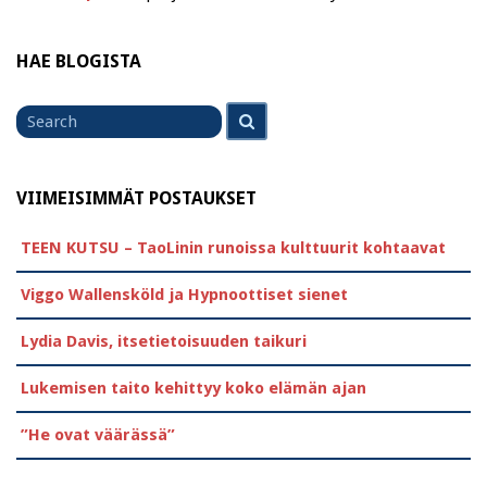
HAE BLOGISTA
Search
Search
for
VIIMEISIMMÄT POSTAUKSET
TEEN KUTSU – TaoLinin runoissa kulttuurit kohtaavat
Viggo Wallensköld ja Hypnoottiset sienet
Lydia Davis, itsetietoisuuden taikuri
Lukemisen taito kehittyy koko elämän ajan
”He ovat väärässä”