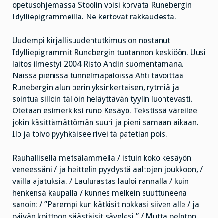
opetusohjemassa Stoolin voisi korvata Runebergin
Idylliepigrammeilla. Ne kertovat rakkaudesta.
Uudempi kirjallisuudentutkimus on nostanut
Idylliepigrammit Runebergin tuotannon keskiöön. Uusi
laitos ilmestyi 2004 Risto Ahdin suomentamana.
Näissä pienissä tunnelmapaloissa Ahti tavoittaa
Runebergin alun perin yksinkertaisen, rytmiä ja
sointua silloin tällöin heläyttävän tyylin luontevasti.
Otetaan esimerkiksi runo Kesäyö. Tekstissä väreilee
jokin käsittämättömän suuri ja pieni samaan aikaan.
Ilo ja toivo pyyhkäisee riveiltä patetian pois.
Rauhallisella metsälammella / istuin koko kesäyön
veneessäni / ja heittelin pyydystä aaltojen joukkoon, /
vailla ajatuksia. / Laulurastas lauloi rannalla / kuin
henkensä kaupalla / kunnes melkein suuttuneena
sanoin: /
”Parempi kun kätkisit nokkasi siiven alle / ja
päivän koittoon säästäisit sävelesi.” / Mutta peloton