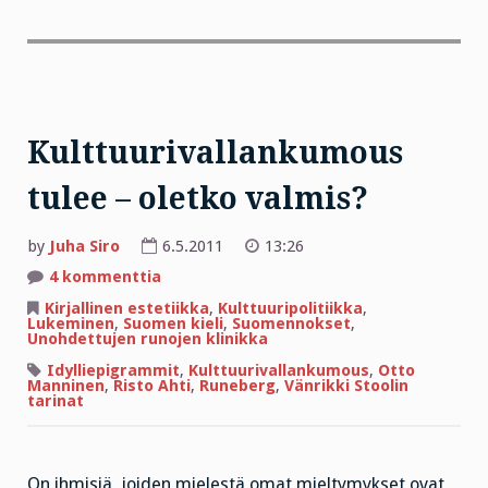
Kulttuurivallankumous
tulee – oletko valmis?
by
Juha Siro
6.5.2011
13:26
artikkeliin
4 kommenttia
Kulttuurivallankumous
tulee
Kirjallinen estetiikka
,
Kulttuuripolitiikka
,
–
Lukeminen
,
Suomen kieli
,
Suomennokset
,
oletko
Unohdettujen runojen klinikka
valmis?
Idylliepigrammit
,
Kulttuurivallankumous
,
Otto
Manninen
,
Risto Ahti
,
Runeberg
,
Vänrikki Stoolin
tarinat
On ihmisiä, joiden mielestä omat mieltymykset ovat