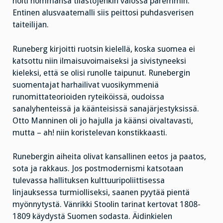
hoiti hommansa tilastojenkin valossa paremmin.
Entinen alusvaatemalli siis peittosi puhdasverisen
taiteilijan.
Runeberg kirjoitti ruotsin kielellä, koska suomea ei
katsottu niin ilmaisuvoimaiseksi ja sivistyneeksi
kieleksi, että se olisi runolle taipunut. Runebergin
suomentajat harhailivat vuosikymmeniä
runomittateorioiden ryteiköissä, oudoissa
sanalyhenteissä ja käänteisissä sanajärjestyksissä.
Otto Manninen oli jo hajulla ja käänsi oivaltavasti,
mutta – ah! niin koristelevan konstikkaasti.
Runebergin aiheita olivat kansallinen eetos ja paatos,
sota ja rakkaus. Jos postmodernismi katsotaan
tulevassa hallituksen kulttuuripoliittisessa
linjauksessa turmiolliseksi, saanen pyytää pientä
myönnytystä. Vänrikki Stoolin tarinat kertovat 1808-
1809 käydystä Suomen sodasta. Äidinkielen