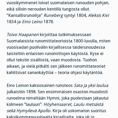
vuosikymmenet loivat suomalaisen runouden pohjan,
eikä silloin nerouden kentillä tungosta ollut.
”Kansallisrunoilija”
Runeberg
syntyi 1804,
Aleksis
Kivi
1834 ja
Eino
Leino
1878.
Toivo Haapanen
kirjoittaa tutkimuksessaan
Suomalaisista runomittateorioista 1800-luvulla, miten
vuosisadan puolivälin kirjallisessa taiderunoudessa
taisteltiin erilaisten runomittojen käytöstä. Kyse ei
ollut tekstin sisällöstä, vaan muodosta. Tuohon
aikaan, ja vielä pitkälti sen jälkeen runomittateoriat
kahlitsivat sanankäyttöä – teoria ohjasi käytäntöä.
Eino Leinon kaksiosainen runoteos
Sata ja yksi laulua
julkaistiin 1898. Sen ensimmäisen osaston muodosti
runoelma nimeltään Hymni, joka puolestaan jakautui
kolmeen ”lauluun”:
Höyhensaaret, Laulu metsästä
sekä Hymyilevä Apollo
. Kirja oli uskomaton suoritus
kaksikymmenvuotiaalta kirjailijalta, joka oli jo