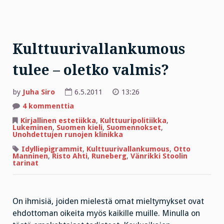
Kulttuurivallankumous
tulee – oletko valmis?
by
Juha Siro
6.5.2011
13:26
artikkeliin
4 kommenttia
Kulttuurivallankumous
tulee
Kirjallinen estetiikka
,
Kulttuuripolitiikka
,
–
Lukeminen
,
Suomen kieli
,
Suomennokset
,
oletko
Unohdettujen runojen klinikka
valmis?
Idylliepigrammit
,
Kulttuurivallankumous
,
Otto
Manninen
,
Risto Ahti
,
Runeberg
,
Vänrikki Stoolin
tarinat
On ihmisiä, joiden mielestä omat mieltymykset ovat
ehdottoman oikeita myös kaikille muille. Minulla on