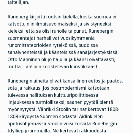
taiteilijan.
Runeberg kirjoitti ruotsin kielellä, koska suomea ei
katsottu niin ilmaisuvoimaiseksi ja sivistyneeksi
kieleksi, että se olisi runolle taipunut. Runebergin
suomentajat harhailivat vuosikymmeniä
runomittateorioiden ryteiköissä, oudoissa
sanalyhenteissä ja käänteisissä sanajärjestyksissä.
Otto Manninen oli jo hajulla ja käänsi oivaltavasti,
mutta – ah! niin koristelevan konstikkaasti.
Runebergin aiheita olivat kansallinen eetos ja paatos,
sota ja rakkaus. Jos postmodernismi katsotaan
tulevassa hallituksen kulttuuripoliittisessa
linjauksessa turmiolliseksi, saanen pyytää pientä
myönnytystä. Vänrikki Stoolin tarinat kertovat 1808-
1809 käydystä Suomen sodasta. Äidinkielen
opetusohjemassa Stoolin voisi korvata Runebergin
Idylliepigrammeilla. Ne kertovat rakkaudesta.