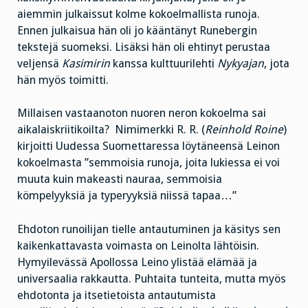
aiemmin julkaissut kolme kokoelmallista runoja.
Ennen julkaisua hän oli jo kääntänyt Runebergin
tekstejä suomeksi. Lisäksi hän oli ehtinyt perustaa
veljensä
Kasimirin
kanssa kulttuurilehti
Nykyajan
, jota
hän myös toimitti.
Millaisen vastaanoton nuoren neron kokoelma sai
aikalaiskriitikoilta? Nimimerkki R. R. (
Reinhold Roine
)
kirjoitti Uudessa Suomettaressa löytäneensä Leinon
kokoelmasta ”semmoisia runoja, joita lukiessa ei voi
muuta kuin makeasti nauraa, semmoisia
kömpelyyksiä ja typeryyksiä niissä tapaa…”
Ehdoton runoilijan tielle antautuminen ja käsitys sen
kaikenkattavasta voimasta on Leinolta lähtöisin.
Hymyilevässä Apollossa Leino ylistää elämää ja
universaalia rakkautta. Puhtaita tunteita, mutta myös
ehdotonta ja itsetietoista antautumista