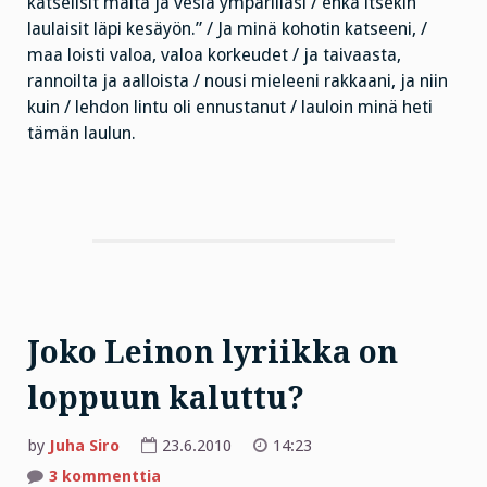
katselisit maita ja vesiä ympärilläsi / ehkä itsekin
laulaisit läpi kesäyön.” / Ja minä kohotin katseeni, /
maa loisti valoa, valoa korkeudet / ja taivaasta,
rannoilta ja aalloista / nousi mieleeni rakkaani, ja niin
kuin / lehdon lintu oli ennustanut / lauloin minä heti
tämän laulun.
Joko Leinon lyriikka on
loppuun kaluttu?
by
Juha Siro
23.6.2010
14:23
artikkeliin
3 kommenttia