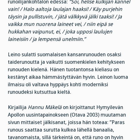
runoilijankohtalon edessä:
”Soi, helise kulkijan kannel
vain! / Halo aaltoja laulajan haaksi! / Käy purjehin
täysin ja pullistuvin, / jätä välkkyvä jälki taaksi! / Ja
vaikka mun nuorena laineet vei, / niin eipä se
hukkahan vaipunut, ei, / joka upposi laulujen
laineisiin / ja lempensä unelmiin.”
Leino sulatti suomalaisen kansanrunouden osaksi
taiderunoutta ja vaikutti suomenkielen kehitykseen
runouden kielenä. Hänen tuotantonsa kieliasu on
kestänyt aikaa hämmästyttävän hyvin. Leinon luoma
ilmaisu oli valtava hyppäys kohti moderniksi
runoudeksi kutsuttua kieltä.
Kirjailija
Hannu Mäkelä
on kirjoittanut Hymyilevän
Apollon uusintapainokseen (Otava 2003) muutaman
sivun mittaiset jälkisanat, joissa hän toteaa: ”Paras
runous saattaa surutta kulkea lähellä banaalia,
tavanomaista, sillä tärkeintä on, että runo on hyvin