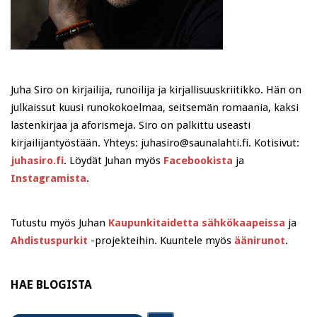
Juha Siro on kirjailija, runoilija ja kirjallisuuskriitikko. Hän on
julkaissut kuusi runokokoelmaa, seitsemän romaania, kaksi
lastenkirjaa ja aforismeja. Siro on palkittu useasti
kirjailijantyöstään. Yhteys: juhasiro@saunalahti.fi. Kotisivut:
juhasiro.fi
. Löydät Juhan myös
Facebookista
ja
Instagramista
.
Tutustu myös Juhan
Kaupunkitaidetta sähkökaapeissa
ja
Ahdistuspurkit
-projekteihin. Kuuntele myös
äänirunot
.
HAE BLOGISTA
Search