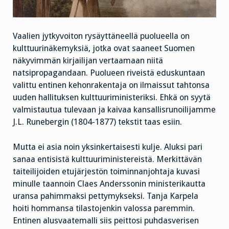
Vaalien jytkyvoiton rysäyttäneellä puolueella on
kulttuurinäkemyksiä, jotka ovat saaneet Suomen
näkyvimmän kirjailijan vertaamaan niitä
natsipropagandaan. Puolueen riveistä eduskuntaan
valittu entinen kehonrakentaja on ilmaissut tahtonsa
uuden hallituksen kulttuuriministeriksi. Ehkä on syytä
valmistautua tulevaan ja kaivaa kansallisrunoilijamme
J.L. Runebergin (1804-1877) tekstit taas esiin.
Mutta ei asia noin yksinkertaisesti kulje. Aluksi pari
sanaa entisistä kulttuuriministereistä. Merkittävän
taiteilijoiden etujärjestön toiminnanjohtaja kuvasi
minulle taannoin Claes Anderssonin ministerikautta
uransa pahimmaksi pettymykseksi. Tanja Karpela
hoiti hommansa tilastojenkin valossa paremmin.
Entinen alusvaatemalli siis peittosi puhdasverisen