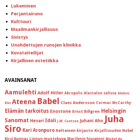
Lukeminen
Perjantairuno
Kulttuuri
Maailmankirjallisuus
Sivistys
Unohdettujen runojen klinikka
Kuvataiteilijat
Kirjallinen estetiikka
AVAINSANAT
Aamulehti
Adolf Hitler
Akropolis
Alastalon salissa
Aleksis
Babel
Ateena
Claes Andersson
Cormac McCarthy
Kivi
Helsingin
Elämän tarkoitus
Enostone
Ernst Billgren
Juha
Sanomat
Idoli
Hesari
Juhani Aho
J.M. Coetzee
Siro
Kari Aronpuro
Keltainen kirjasto
Kirjallisuuden Nobel
Kirsi Kunnas
Linnun muotokuva
Marilynin hiuspinni
Michel de