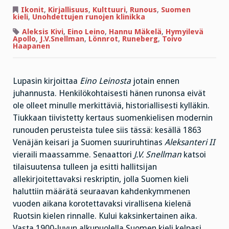
Joko
Leinon
Ikonit
,
Kirjallisuus
,
Kulttuuri
,
Runous
,
Suomen
lyriikka
kieli
,
Unohdettujen runojen klinikka
on
loppuun
Aleksis Kivi
,
Eino Leino
,
Hannu Mäkelä
,
Hymyilevä
kaluttu?
Apollo
,
J.V.Snellman
,
Lönnrot
,
Runeberg
,
Toivo
Haapanen
Lupasin kirjoittaa
Eino Leinosta
jotain ennen
juhannusta. Henkilökohtaisesti hänen runonsa eivät
ole olleet minulle merkittäviä, historiallisesti kylläkin.
Tiukkaan tiivistetty kertaus suomenkielisen modernin
runouden perusteista tulee siis tässä: kesällä 1863
Venäjän keisari ja Suomen suuriruhtinas
Aleksanteri II
vieraili maassamme. Senaattori
J.V. Snellman
katsoi
tilaisuutensa tulleen ja esitti hallitsijan
allekirjoitettavaksi reskriptin, jolla Suomen kieli
haluttiin määrätä seuraavan kahdenkymmenen
vuoden aikana korotettavaksi virallisena kielenä
Ruotsin kielen rinnalle. Kului kaksinkertainen aika.
Vasta 1900-luvun alkupuolella Suomen kieli kelpasi