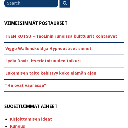
Search
for
VIIMEISIMMÄT POSTAUKSET
TEEN KUTSU – TaoLinin runoissa kulttuurit kohtaavat
Viggo Wallensköld ja Hypnoottiset sienet
Lydia Davis, itsetietoisuuden taikuri
Lukemisen taito kehittyy koko elämän ajan
”He ovat väärässä”
SUOSITUIMMAT AIHEET
Kirjoittamisen ideat
Runous