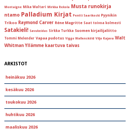
Musta runokirja
Mika Waltari
Montaigne
Mirkka Rekola
Palladium Kirjat
ntamo
Pyynikin
Pentti Saarikoski
Raymond Carver
Trikoo
Réne Magritte
Saat toivoa kolmesti
Satakieli!
Suomen kirjailijaliitto
Sirkka Turkka
Savukeidas
Walt
Vapaa pudotus
Tommi Melender
Viggo Wallensköld
Viljo Kajava
Whitman
Yllämme kaartuva taivas
ARKISTOT
heinäkuu 2026
kesäkuu 2026
toukokuu 2026
huhtikuu 2026
maaliskuu 2026