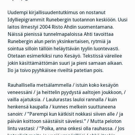
Uudempi kirjallisuudentutkimus on nostanut
Idylliepigrammit Runebergin tuotannon keskiöön. Uusi
laitos ilmestyi 2004 Risto Ahdin suomentamana.
Näissä pienissä tunnelmapaloissa Ahti tavoittaa
Runebergin alun perin yksinkertaisen, rytmiä ja
sointua silloin tällöin heläyttävän tyylin luontevasti.
Otetaan esimerkiksi runo Kesäyö. Tekstissä väreilee
jokin käsittämättömän suuri ja pieni samaan aikaan.
Ilo ja toivo pyyhkäisee riveiltä patetian pois.
Rauhallisella metsälammella / istuin koko kesäyön
veneessäni / ja heittelin pyydystä aaltojen joukkoon, /
vailla ajatuksia. / Laulurastas lauloi rannalla / kuin
henkensä kaupalla / kunnes melkein suuttuneena
sanoin: /
”Parempi kun kätkisit nokkasi siiven alle / ja
päivän koittoon säästäisit sävelesi.” / Mutta peloton
lintu vastasi: / ”Poika, anna onkesi olla rauhassa. / Jos