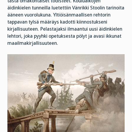
tästä omakohtaiset todisteet. Kouluaikojen
äidinkielen tunneilla luetettiin Vänrikki Stoolin tarinoita
ääneen vuorolukuna. Yltiöisänmaallisen rehtorin
tappavan tylsä määräys kadotti kiinnostukseni
kirjallisuuteen. Pelastajaksi ilmaantui uusi äidinkielen
lehtori, joka pyyhki opetuksesta pölyt ja avasi ikkunat
maailmakirjallisuuteen.