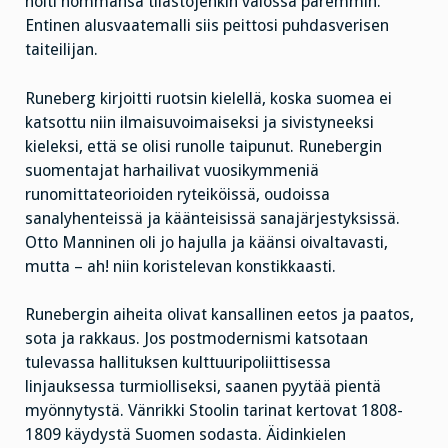
hoiti hommansa tilastojenkin valossa paremmin.
Entinen alusvaatemalli siis peittosi puhdasverisen
taiteilijan.
Runeberg kirjoitti ruotsin kielellä, koska suomea ei
katsottu niin ilmaisuvoimaiseksi ja sivistyneeksi
kieleksi, että se olisi runolle taipunut. Runebergin
suomentajat harhailivat vuosikymmeniä
runomittateorioiden ryteiköissä, oudoissa
sanalyhenteissä ja käänteisissä sanajärjestyksissä.
Otto Manninen oli jo hajulla ja käänsi oivaltavasti,
mutta – ah! niin koristelevan konstikkaasti.
Runebergin aiheita olivat kansallinen eetos ja paatos,
sota ja rakkaus. Jos postmodernismi katsotaan
tulevassa hallituksen kulttuuripoliittisessa
linjauksessa turmiolliseksi, saanen pyytää pientä
myönnytystä. Vänrikki Stoolin tarinat kertovat 1808-
1809 käydystä Suomen sodasta. Äidinkielen