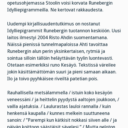
opetusohjemassa Stoolin voisi korvata Runebergin
Idylliepigrammeilla. Ne kertovat rakkaudesta.
Uudempi kirjallisuudentutkimus on nostanut
Idylliepigrammit Runebergin tuotannon keskiöön. Uusi
laitos ilmestyi 2004 Risto Ahdin suomentamana.
Näissä pienissä tunnelmapaloissa Ahti tavoittaa
Runebergin alun perin yksinkertaisen, rytmiä ja
sointua silloin tällöin heläyttävän tyylin luontevasti.
Otetaan esimerkiksi runo Kesäyö. Tekstissä väreilee
jokin käsittämättömän suuri ja pieni samaan aikaan.
Ilo ja toivo pyyhkäisee riveiltä patetian pois.
Rauhallisella metsälammella / istuin koko kesäyön
veneessäni / ja heittelin pyydystä aaltojen joukkoon, /
vailla ajatuksia. / Laulurastas lauloi rannalla / kuin
henkensä kaupalla / kunnes melkein suuttuneena
sanoin: /
”Parempi kun kätkisit nokkasi siiven alle / ja
päivän koittoon säästäisit sävelesi.” / Mutta peloton