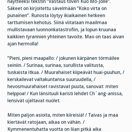
näytteeksi tekstin ”Vastaus toveri Kuo Mo-Jolle”.
Säkeet on kirjoitettu sävelmään ”Koko virta on
punainen”. Runosta löytyy ikiaikainen hetkeen
tarttumisen kehotus. Siinä viitataan maailmaa
mullistavaan luonnonkatastrofiin, ja lopun kruunaa
kaikkien tyrannien yhteinen tavoite. Mao on taas aivan
ajan hermolla!
”Pieni, pieni maapallo: / jokunen kärpänen törmäilee
seiniin. / Surinaa, surinaa, surullista valitusta,
tuskaista itkua. / Muurahaiset kiipeävät huai-puuhun, /
kerskailevat valtakuntansa suuruudella, /
hevosmuurahaiset ravistavat puuta, sanovat: miten
helppoa! / Kun länsituuli karisti lehdet Ch´ang-anissa,
lensivät ujeltavat nuolet.
Miten paljon asioita, miten kiireisiä! / Taivas ja maa
kiertävät ratojaan, aikaa on vähän. /
Kymmenentuhatta vuotta on liian pitkä aika