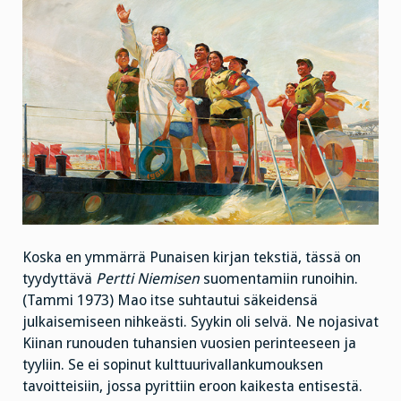
Koska en ymmärrä Punaisen kirjan tekstiä, tässä on
tyydyttävä
Pertti Niemisen
suomentamiin runoihin.
(Tammi 1973)
Mao itse suhtautui säkeidensä
julkaisemiseen nihkeästi. Syykin oli selvä. Ne nojasivat
Kiinan runouden tuhansien vuosien perinteeseen ja
tyyliin. Se ei sopinut kulttuurivallankumouksen
tavoitteisiin, jossa pyrittiin eroon kaikesta entisestä.