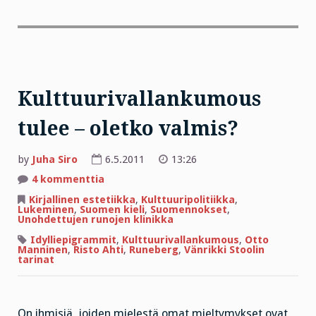
Kulttuurivallankumous
tulee – oletko valmis?
by
Juha Siro
6.5.2011
13:26
artikkeliin
4 kommenttia
Kulttuurivallankumous
tulee
Kirjallinen estetiikka
,
Kulttuuripolitiikka
,
–
Lukeminen
,
Suomen kieli
,
Suomennokset
,
oletko
Unohdettujen runojen klinikka
valmis?
Idylliepigrammit
,
Kulttuurivallankumous
,
Otto
Manninen
,
Risto Ahti
,
Runeberg
,
Vänrikki Stoolin
tarinat
On ihmisiä, joiden mielestä omat mieltymykset ovat