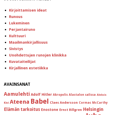
Kirjoittamisen ideat
Runous
Lukeminen
Perjantairuno
Kulttuuri
Maailmankirjallisuus
Sivistys
Unohdettujen runojen klinikka
Kuvataiteilijat
Kirjallinen estetiikka
AVAINSANAT
Aamulehti
Adolf Hitler
Akropolis
Alastalon salissa
Aleksis
Babel
Ateena
Claes Andersson
Cormac McCarthy
Kivi
Helsingin
Elämän tarkoitus
Enostone
Ernst Billgren