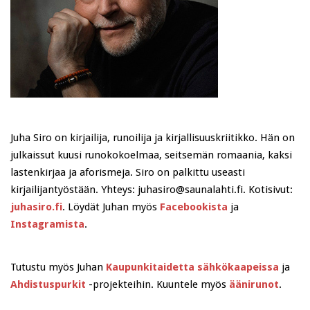
Juha Siro on kirjailija, runoilija ja kirjallisuuskriitikko. Hän on
julkaissut kuusi runokokoelmaa, seitsemän romaania, kaksi
lastenkirjaa ja aforismeja. Siro on palkittu useasti
kirjailijantyöstään. Yhteys: juhasiro@saunalahti.fi. Kotisivut:
juhasiro.fi
. Löydät Juhan myös
Facebookista
ja
Instagramista
.
Tutustu myös Juhan
Kaupunkitaidetta sähkökaapeissa
ja
Ahdistuspurkit
-projekteihin. Kuuntele myös
äänirunot
.