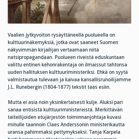
Vaalien jytkyvoiton rysäyttäneellä puolueella on
kulttuurinäkemyksiä, jotka ovat saaneet Suomen
näkyvimmän kirjailijan vertaamaan niitä
natsipropagandaan. Puolueen riveistä eduskuntaan
valittu entinen kehonrakentaja on ilmaissut tahtonsa
uuden hallituksen kulttuuriministeriksi. Ehkä on syytä
valmistautua tulevaan ja kaivaa kansallisrunoilijamme
J.L. Runebergin (1804-1877) tekstit taas esiin.
Mutta ei asia noin yksinkertaisesti kulje. Aluksi pari
sanaa entisistä kulttuuriministereistä. Merkittävän
taiteilijoiden etujärjestön toiminnanjohtaja kuvasi
minulle taannoin Claes Anderssonin ministerikautta
uransa pahimmaksi pettymykseksi. Tanja Karpela