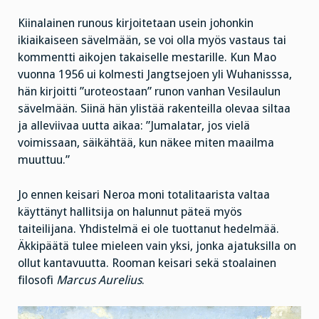
Kiinalainen runous kirjoitetaan usein johonkin
ikiaikaiseen sävelmään, se voi olla myös vastaus tai
kommentti aikojen takaiselle mestarille. Kun Mao
vuonna 1956 ui kolmesti Jangtsejoen yli Wuhanisssa,
hän kirjoitti ”uroteostaan” runon vanhan Vesilaulun
sävelmään. Siinä hän ylistää rakenteilla olevaa siltaa
ja alleviivaa uutta aikaa: ”Jumalatar, jos vielä
voimissaan, säikähtää, kun näkee miten maailma
muuttuu.”
Jo ennen keisari Neroa moni totalitaarista valtaa
käyttänyt hallitsija on halunnut päteä myös
taiteilijana. Yhdistelmä ei ole tuottanut hedelmää.
Äkkipäätä tulee mieleen vain yksi, jonka ajatuksilla on
ollut kantavuutta. Rooman keisari sekä stoalainen
filosofi
Marcus Aurelius
.