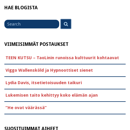
HAE BLOGISTA
Search
Search
for
VIIMEISIMMÄT POSTAUKSET
TEEN KUTSU – TaoLinin runoissa kulttuurit kohtaavat
Viggo Wallensköld ja Hypnoottiset sienet
Lydia Davis, itsetietoisuuden taikuri
Lukemisen taito kehittyy koko elämän ajan
”He ovat väärässä”
SUOSITUIMMAT AIHEET