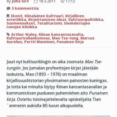
by
Juha Siro
18.3.2011
17:12
artikkeliin
3 kommenttia
Maon
runot
Ikonit
,
Kiinalainen kulttuuri
,
Kirjallinen
–
estetiikka
,
Kirjoittamisen ideat
,
Kulttuuripolitiikka
,
parempia
Suomennokset
,
Totalitarismi
,
Unohdettujen
kuin
runojen klinikka
Hitlerin
maalaukset?
Arthur Waley
,
Kiinan kansantasavalta
,
Kulttuurivallankumous
,
Mao Tse-tung
,
Marcus
Aurelius
,
Pertti Nieminen
,
Punainen kirja
Juuri nyt kulttuuriblogin on aika zoomata
Mao Tse-
tungiin
. Jos Jumalan profeettojen kirjat jätetään
laskuista, Mao (1893 – 1976) on maailman
kirjallisuushistorian ylivoimainen painosten kuningas.
Ja totta kai minulta löytyy Kiinan kansantasavallan ja
kommunistisen puolueen puhemiehen aito
Punainen
kirja
. Ostettu toisinajattelevalta opiskelijalta Tian
´anmenin aukiolla 80-luvun alkupuolella.