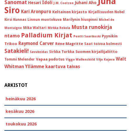
Juha
Sanomat
Idoli
Hesari
Juhani Aho
J.M. Coetzee
Siro
Kari Aronpuro
Keltainen kirjasto
Kirjallisuuden Nobel
Kirsi Kunnas
Linnun muotokuva
Marilynin hiuspinni
Michel de
Musta runokirja
Mika Waltari
Montaigne
Mirkka Rekola
Palladium Kirjat
ntamo
Pyynikin
Pentti Saarikoski
Raymond Carver
Trikoo
Réne Magritte
Saat toivoa kolmesti
Satakieli!
Suomen kirjailijaliitto
Sirkka Turkka
Savukeidas
Walt
Vapaa pudotus
Tommi Melender
Viggo Wallensköld
Viljo Kajava
Whitman
Yllämme kaartuva taivas
ARKISTOT
heinäkuu 2026
kesäkuu 2026
toukokuu 2026