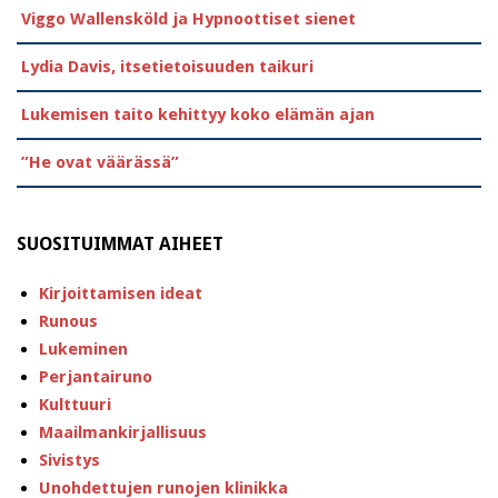
Viggo Wallensköld ja Hypnoottiset sienet
Lydia Davis, itsetietoisuuden taikuri
Lukemisen taito kehittyy koko elämän ajan
”He ovat väärässä”
SUOSITUIMMAT AIHEET
Kirjoittamisen ideat
Runous
Lukeminen
Perjantairuno
Kulttuuri
Maailmankirjallisuus
Sivistys
Unohdettujen runojen klinikka