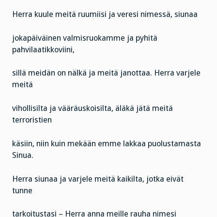
Herra kuule meitä ruumiisi ja veresi nimessä, siunaa
jokapäiväinen valmisruokamme ja pyhitä
pahvilaatikkoviini,
sillä meidän on nälkä ja meitä janottaa. Herra varjele
meitä
vihollisilta ja vääräuskoisilta, äläkä jätä meitä
terroristien
käsiin, niin kuin mekään emme lakkaa puolustamasta
Sinua.
Herra siunaa ja varjele meitä kaikilta, jotka eivät
tunne
tarkoitustasi – Herra anna meille rauha nimesi