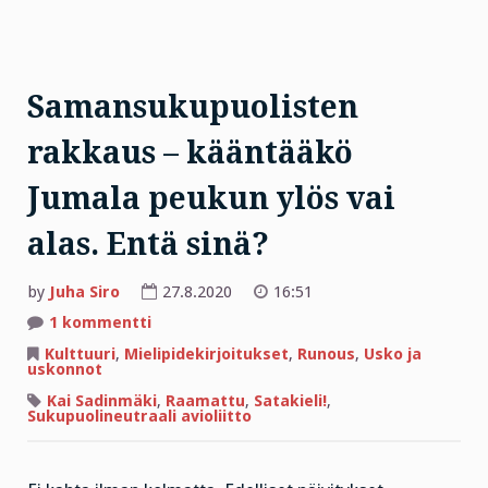
Samansukupuolisten
rakkaus – kääntääkö
Jumala peukun ylös vai
alas. Entä sinä?
by
Juha Siro
27.8.2020
16:51
artikkeliin
1 kommentti
Samansukupuolisten
rakkaus
Kulttuuri
,
Mielipidekirjoitukset
,
Runous
,
Usko ja
–
uskonnot
kääntääkö
Jumala
Kai Sadinmäki
,
Raamattu
,
Satakieli!
,
peukun
Sukupuolineutraali avioliitto
ylös
vai
alas.
Entä