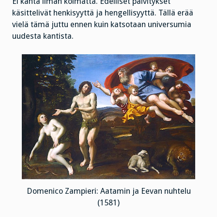
sinä?
Ei kahta ilman kolmatta. Edelliset päivitykset
käsittelivät henkisyyttä ja hengellisyyttä. Tällä erää
vielä tämä juttu ennen kuin katsotaan universumia
uudesta kantista.
Domenico Zampieri: Aatamin ja Eevan nuhtelu
(1581)