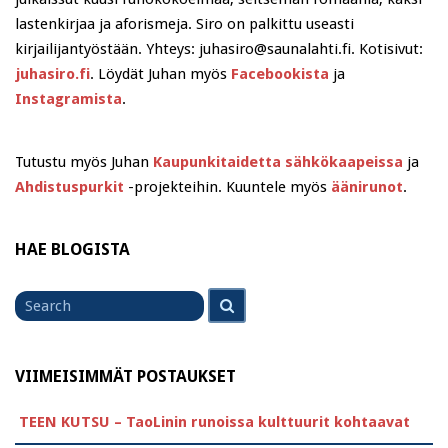
lastenkirjaa ja aforismeja. Siro on palkittu useasti
kirjailijantyöstään. Yhteys: juhasiro@saunalahti.fi. Kotisivut:
juhasiro.fi
. Löydät Juhan myös
Facebookista
ja
Instagramista
.
Tutustu myös Juhan
Kaupunkitaidetta sähkökaapeissa
ja
Ahdistuspurkit
-projekteihin. Kuuntele myös
äänirunot
.
HAE BLOGISTA
Search
Search
for
VIIMEISIMMÄT POSTAUKSET
TEEN KUTSU – TaoLinin runoissa kulttuurit kohtaavat