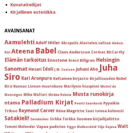
Kuvataiteilijat
Kirjallinen estetiikka
AVAINSANAT
Aamulehti
Adolf Hitler
Akropolis
Alastalon salissa
Aleksis
Babel
Ateena
Claes Andersson
Cormac McCarthy
Kivi
Helsingin
Elämän tarkoitus
Enostone
Ernst Billgren
Juha
Sanomat
Idoli
Hesari
Juhani Aho
J.M. Coetzee
Siro
Kari Aronpuro
Keltainen kirjasto
Kirjallisuuden Nobel
Kirsi Kunnas
Linnun muotokuva
Marilynin hiuspinni
Michel de
Musta runokirja
Mika Waltari
Montaigne
Mirkka Rekola
Palladium Kirjat
ntamo
Pyynikin
Pentti Saarikoski
Raymond Carver
Trikoo
Réne Magritte
Saat toivoa kolmesti
Satakieli!
Suomen kirjailijaliitto
Sirkka Turkka
Savukeidas
Walt
Vapaa pudotus
Tommi Melender
Viggo Wallensköld
Viljo Kajava