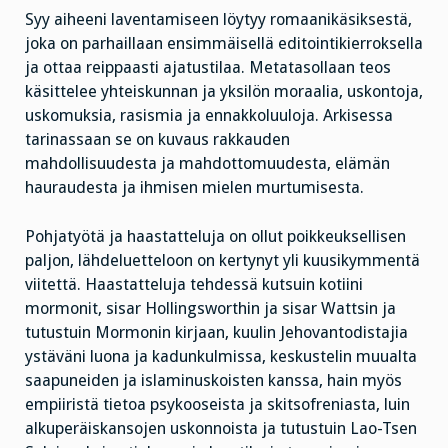
Syy aiheeni laventamiseen löytyy romaanikäsiksestä,
joka on parhaillaan ensimmäisellä editointikierroksella
ja ottaa reippaasti ajatustilaa. Metatasollaan teos
käsittelee yhteiskunnan ja yksilön moraalia, uskontoja,
uskomuksia, rasismia ja ennakkoluuloja. Arkisessa
tarinassaan se on kuvaus rakkauden
mahdollisuudesta ja mahdottomuudesta, elämän
hauraudesta ja ihmisen mielen murtumisesta.
Pohjatyötä ja haastatteluja on ollut poikkeuksellisen
paljon, lähdeluetteloon on kertynyt yli kuusikymmentä
viitettä. Haastatteluja tehdessä kutsuin kotiini
mormonit, sisar Hollingsworthin ja sisar Wattsin ja
tutustuin Mormonin kirjaan, kuulin Jehovantodistajia
ystäväni luona ja kadunkulmissa, keskustelin muualta
saapuneiden ja islaminuskoisten kanssa, hain myös
empiiristä tietoa psykooseista ja skitsofreniasta, luin
alkuperäiskansojen uskonnoista ja tutustuin Lao-Tsen