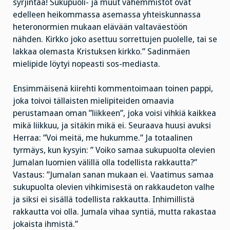
syrjintää! Sukupuoli- ja muut vähemmistöt ovat
edelleen heikommassa asemassa yhteiskunnassa
heteronormien mukaan elävään valtaväestöön
nähden. Kirkko joko asettuu sorrettujen puolelle, tai se
lakkaa olemasta Kristuksen kirkko.” Sadinmäen
mielipide löytyi nopeasti sos-mediasta.
Ensimmäisenä kiirehti kommentoimaan toinen pappi,
joka toivoi tällaisten mielipiteiden omaavia
perustamaan oman ”liikkeen”, joka voisi vihkiä kaikkea
mikä liikkuu, ja sitäkin mikä ei. Seuraava huusi avuksi
Herraa: ”Voi meitä, me hukumme.” Ja totaalinen
tyrmäys, kun kysyin: ” Voiko samaa sukupuolta olevien
Jumalan luomien välillä olla todellista rakkautta?”
Vastaus: ”Jumalan sanan mukaan ei. Vaatimus samaa
sukupuolta olevien vihkimisestä on rakkaudeton valhe
ja siksi ei sisällä todellista rakkautta. Inhimillistä
rakkautta voi olla. Jumala vihaa syntiä, mutta rakastaa
jokaista ihmistä.”