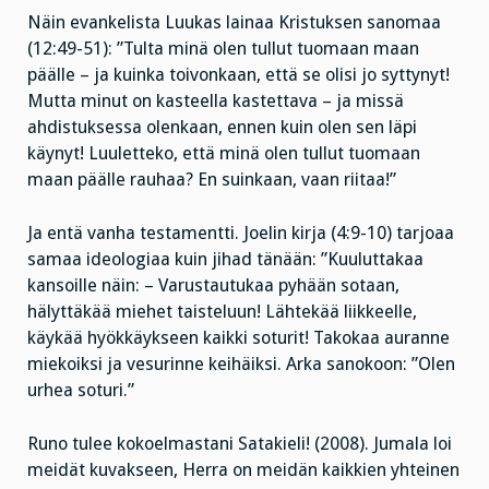
Näin evankelista Luukas lainaa Kristuksen sanomaa
(12:49-51): ”Tulta minä olen tullut tuomaan maan
päälle – ja kuinka toivonkaan, että se olisi jo syttynyt!
Mutta minut on kasteella kastettava – ja missä
ahdistuksessa olenkaan, ennen kuin olen sen läpi
käynyt! Luuletteko, että minä olen tullut tuomaan
maan päälle rauhaa? En suinkaan, vaan riitaa!”
Ja entä vanha testamentti. Joelin kirja (4:9-10) tarjoaa
samaa ideologiaa kuin jihad tänään: ”Kuuluttakaa
kansoille näin: – Varustautukaa pyhään sotaan,
hälyttäkää miehet taisteluun! Lähtekää liikkeelle,
käykää hyökkäykseen kaikki soturit! Takokaa auranne
miekoiksi ja vesurinne keihäiksi. Arka sanokoon: ”Olen
urhea soturi.”
Runo tulee kokoelmastani Satakieli! (2008). Jumala loi
meidät kuvakseen, Herra on meidän kaikkien yhteinen