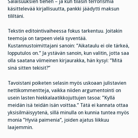
Salaisuuksien tiehen – ja kun tilasin terrorismia
käsittelevää kirjallisuutta, pankki jäädytti maksun
tililtäni.
Tekstin editointivaiheessa fokus tarkentuu. Joitakin
teemoja on tarpeen vielä syventää.
Kustannustoimittajani sanoin: ”Aikataulu ei ole tärkeä,
lopputulos on.” Ja ystävän sanoin, kun valitin, jotta saa
olla saatana viimeinen kirjaurakka, hän kysyi: ”Mitä
sinä sitten tekisit?”
Tavoistani poiketen selasin myös uskoaan julistavien
nettikommentteja, vaikka niiden argumentointi on
usein lasten hiekkalaatikkojuttujen tasoa: ”Kyllä
meidän isä teidän isän voittaa.” Tätä ei kannata ottaa
yksisilmäisyytenä, sillä minulla on kunnia tuntea myös
monia ”Hyviä paimenia”, joiden ajatus liikkuu
laajemmin.