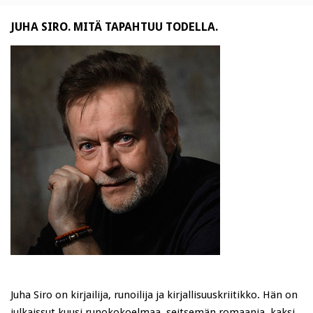
JUHA SIRO. MITÄ TAPAHTUU TODELLA.
Juha Siro on kirjailija, runoilija ja kirjallisuuskriitikko. Hän on
julkaissut kuusi runokokoelmaa, seitsemän romaania, kaksi