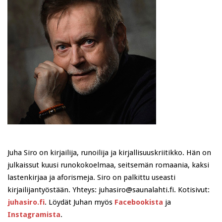
Juha Siro on kirjailija, runoilija ja kirjallisuuskriitikko. Hän on
julkaissut kuusi runokokoelmaa, seitsemän romaania, kaksi
lastenkirjaa ja aforismeja. Siro on palkittu useasti
kirjailijantyöstään. Yhteys: juhasiro@saunalahti.fi. Kotisivut:
juhasiro.fi
. Löydät Juhan myös
Facebookista
ja
Instagramista
.