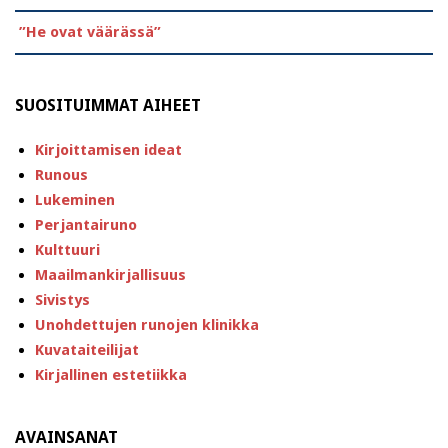
”He ovat väärässä”
SUOSITUIMMAT AIHEET
Kirjoittamisen ideat
Runous
Lukeminen
Perjantairuno
Kulttuuri
Maailmankirjallisuus
Sivistys
Unohdettujen runojen klinikka
Kuvataiteilijat
Kirjallinen estetiikka
AVAINSANAT