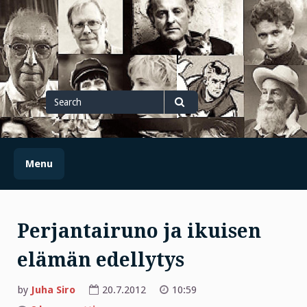
Skip
to
content
Search
for
Search
Menu
Perjantairuno ja ikuisen
elämän edellytys
by
Juha Siro
20.7.2012
10:59