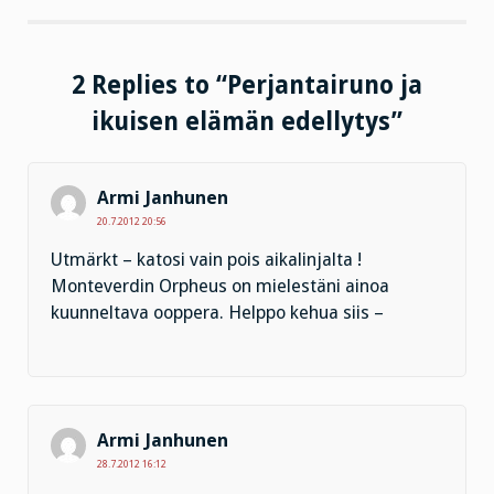
2 Replies to “Perjantairuno ja
ikuisen elämän edellytys”
Armi Janhunen
20.7.2012 20:56
Utmärkt – katosi vain pois aikalinjalta !
Monteverdin Orpheus on mielestäni ainoa
kuunneltava ooppera. Helppo kehua siis –
Armi Janhunen
28.7.2012 16:12