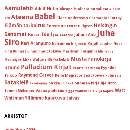
Aamulehti
Adolf Hitler
Akropolis
Alastalon salissa
Aleksis
Babel
Ateena
Claes Andersson
Cormac McCarthy
Kivi
Helsingin
Elämän tarkoitus
Enostone
Ernst Billgren
Juha
Sanomat
Idoli
Hesari
Juhani Aho
J.M. Coetzee
Siro
Kari Aronpuro
Keltainen kirjasto
Kirjallisuuden Nobel
Kirsi Kunnas
Linnun muotokuva
Marilynin hiuspinni
Michel de
Musta runokirja
Mika Waltari
Montaigne
Mirkka Rekola
Palladium Kirjat
ntamo
Pyynikin
Pentti Saarikoski
Raymond Carver
Trikoo
Réne Magritte
Saat toivoa kolmesti
Satakieli!
Suomen kirjailijaliitto
Sirkka Turkka
Savukeidas
Walt
Vapaa pudotus
Tommi Melender
Viggo Wallensköld
Viljo Kajava
Whitman
Yllämme kaartuva taivas
ARKISTOT
heinäkuu 2026