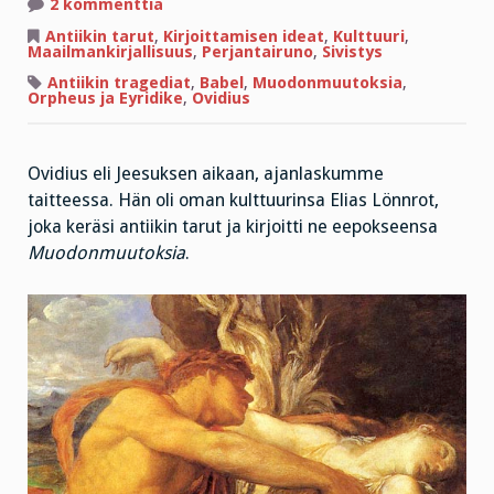
artikkeliin
2 kommenttia
Perjantairuno
ja
Antiikin tarut
,
Kirjoittamisen ideat
,
Kulttuuri
,
ikuisen
Maailmankirjallisuus
,
Perjantairuno
,
Sivistys
elämän
edellytys
Antiikin tragediat
,
Babel
,
Muodonmuutoksia
,
Orpheus ja Eyridike
,
Ovidius
Ovidius eli Jeesuksen aikaan, ajanlaskumme
taitteessa. Hän oli oman kulttuurinsa Elias Lönnrot,
joka keräsi antiikin tarut ja kirjoitti ne eepokseensa
Muodonmuutoksia
.