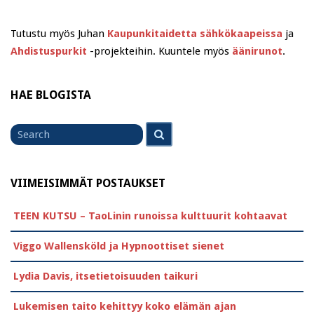
Tutustu myös Juhan
Kaupunkitaidetta sähkökaapeissa
ja
Ahdistuspurkit
-projekteihin. Kuuntele myös
äänirunot
.
HAE BLOGISTA
Search
Search
for
VIIMEISIMMÄT POSTAUKSET
TEEN KUTSU – TaoLinin runoissa kulttuurit kohtaavat
Viggo Wallensköld ja Hypnoottiset sienet
Lydia Davis, itsetietoisuuden taikuri
Lukemisen taito kehittyy koko elämän ajan