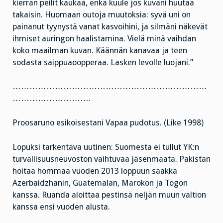
kierrän peilit kaukaa, enkä kuule jos kuvani huutaa
takaisin. Huomaan outoja muutoksia: syvä uni on
painanut tyynystä vanat kasvoihini, ja silmäni näkevät
ihmiset auringon haalistamina. Vielä minä vaihdan
koko maailman kuvan. Käännän kanavaa ja teen
sodasta saippuaoopperaa. Lasken levolle luojani.”
……………………………………………………………
……………………….
Proosaruno esikoisestani Vapaa pudotus. (Like 1998)
Lopuksi tarkentava uutinen: Suomesta ei tullut YK:n
turvallisuusneuvoston vaihtuvaa jäsenmaata. Pakistan
hoitaa hommaa vuoden 2013 loppuun saakka
Azerbaidzhanin, Guatemalan, Marokon ja Togon
kanssa. Ruanda aloittaa pestinsä neljän muun valtion
kanssa ensi vuoden alusta.