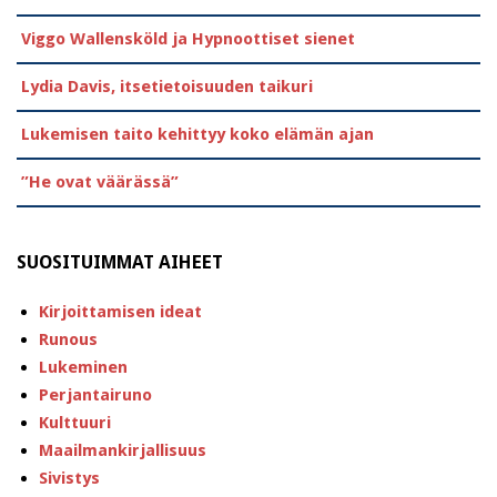
Viggo Wallensköld ja Hypnoottiset sienet
Lydia Davis, itsetietoisuuden taikuri
Lukemisen taito kehittyy koko elämän ajan
”He ovat väärässä”
SUOSITUIMMAT AIHEET
Kirjoittamisen ideat
Runous
Lukeminen
Perjantairuno
Kulttuuri
Maailmankirjallisuus
Sivistys