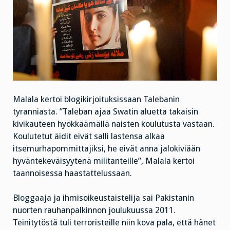
Malala kertoi blogikirjoituksissaan Talebanin
tyranniasta. ”Taleban ajaa Swatin aluetta takaisin
kivikauteen hyökkäämällä naisten koulutusta vastaan.
Koulutetut äidit eivät salli lastensa alkaa
itsemurhapommittajiksi, he eivät anna jalokiviään
hyväntekeväisyytenä militanteille”, Malala kertoi
taannoisessa haastattelussaan.
Bloggaaja ja ihmisoikeustaistelija sai Pakistanin
nuorten rauhanpalkinnon joulukuussa 2011.
Teinitytöstä tuli terroristeille niin kova pala, että hänet