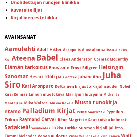
Unohdettujen runojen klinikka
Kuvataiteilijat
Kirjallinen estetiikka
AVAINSANAT
Aamulehti
Adolf Hitler
Akropolis
Alastalon salissa
Aleksis
Babel
Ateena
Claes Andersson
Cormac McCarthy
Kivi
Helsingin
Elämän tarkoitus
Enostone
Ernst Billgren
Juha
Sanomat
Idoli
Hesari
Juhani Aho
J.M. Coetzee
Siro
Kari Aronpuro
Keltainen kirjasto
Kirjallisuuden Nobel
Kirsi Kunnas
Linnun muotokuva
Marilynin hiuspinni
Michel de
Musta runokirja
Mika Waltari
Montaigne
Mirkka Rekola
Palladium Kirjat
ntamo
Pyynikin
Pentti Saarikoski
Raymond Carver
Trikoo
Réne Magritte
Saat toivoa kolmesti
Satakieli!
Suomen kirjailijaliitto
Sirkka Turkka
Savukeidas
Walt
Vapaa pudotus
Tommi Melender
Viggo Wallensköld
Viljo Kajava