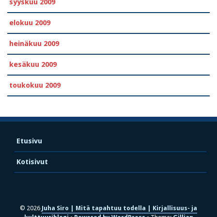
syyskuu 2009
elokuu 2009
heinäkuu 2009
kesäkuu 2009
toukokuu 2009
Etusivu
Kotisivut
© 2026
Juha Siro | Mitä tapahtuu todella | Kirjallisuus- ja