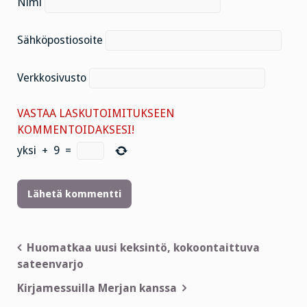
Nimi
Sähköpostiosoite
Verkkosivusto
VASTAA LASKUTOIMITUKSEEN
KOMMENTOIDAKSESI!
yksi
+
9
=
Artikkelien
Huomatkaa uusi keksintö, kokoontaittuva
sateenvarjo
selaus
Kirjamessuilla Merjan kanssa