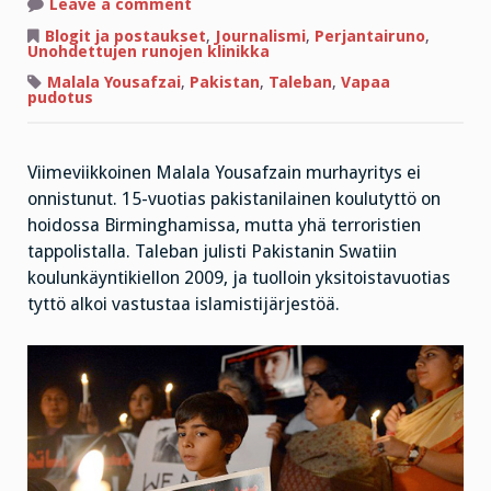
on
Leave a comment
Pienet
on
Blogit ja postaukset
,
Journalismi
,
Perjantairuno
,
Perjantairunon
Unohdettujen runojen klinikka
murheet
Malala Yousafzai
,
Pakistan
,
Taleban
,
Vapaa
pudotus
Viimeviikkoinen Malala Yousafzain murhayritys ei
onnistunut. 15-vuotias pakistanilainen koulutyttö on
hoidossa Birminghamissa, mutta yhä terroristien
tappolistalla. Taleban julisti Pakistanin Swatiin
koulunkäyntikiellon 2009, ja tuolloin yksitoistavuotias
tyttö alkoi vastustaa islamistijärjestöä.