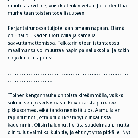
muutos tarvitsee, voisi kuitenkin vetää. Ja suhteuttaa
murheitaan toisten todellisuuteen.
Perjantairunossa tuijotellaan omaan napaan. Elämä
on – tai oli. Käden ulottuvilla ja samalla
saavuttamattomissa. Telkkarin eteen istahtaessa
maailmansa voi muuttaa napin painalluksella. Ja sekin
on jo kaluttu ajatus:
……………………………………………………………
……………………..
”Toinen kengännauha on toista kireämmällä, vaikka
solmin sen jo seitsemästi. Kuiva karsta pakenee
pikkusormea, eikä tahdo nenästä ulos. Aamulla en
tajunnut heti, että uni oli kestänyt elinkautista
kauemmin. Olisin halunnut herätä suudelmaan, mutta
olin tullut valmiiksi kuin tie, ja ehtinyt yhtä pitkälle. Nyt