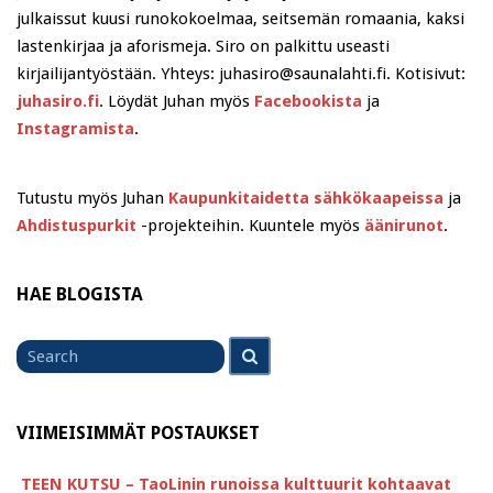
julkaissut kuusi runokokoelmaa, seitsemän romaania, kaksi
lastenkirjaa ja aforismeja. Siro on palkittu useasti
kirjailijantyöstään. Yhteys: juhasiro@saunalahti.fi. Kotisivut:
juhasiro.fi
. Löydät Juhan myös
Facebookista
ja
Instagramista
.
Tutustu myös Juhan
Kaupunkitaidetta sähkökaapeissa
ja
Ahdistuspurkit
-projekteihin. Kuuntele myös
äänirunot
.
HAE BLOGISTA
Search
Search
for
VIIMEISIMMÄT POSTAUKSET
TEEN KUTSU – TaoLinin runoissa kulttuurit kohtaavat