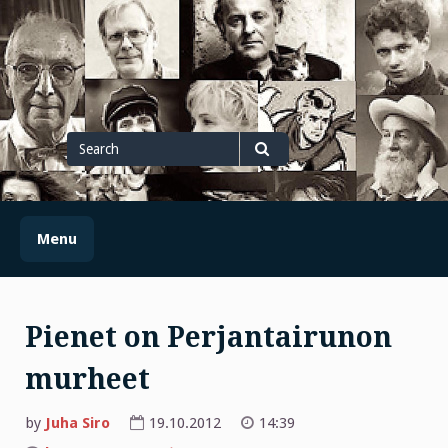
Skip
to
content
Search
for
Search
Menu
Pienet on Perjantairunon
murheet
by
Juha Siro
19.10.2012
14:39