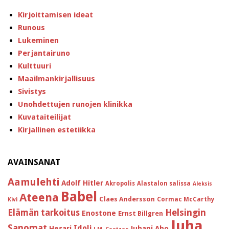
Kirjoittamisen ideat
Runous
Lukeminen
Perjantairuno
Kulttuuri
Maailmankirjallisuus
Sivistys
Unohdettujen runojen klinikka
Kuvataiteilijat
Kirjallinen estetiikka
AVAINSANAT
Aamulehti
Adolf Hitler
Akropolis
Alastalon salissa
Aleksis
Babel
Ateena
Claes Andersson
Cormac McCarthy
Kivi
Helsingin
Elämän tarkoitus
Enostone
Ernst Billgren
Juha
Sanomat
Idoli
Hesari
Juhani Aho