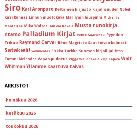
J.M. Coetzee
Siro
Kari Aronpuro
Keltainen kirjasto
Kirjallisuuden Nobel
Kirsi Kunnas
Linnun muotokuva
Marilynin hiuspinni
Michel de
Musta runokirja
Mika Waltari
Montaigne
Mirkka Rekola
Palladium Kirjat
ntamo
Pyynikin
Pentti Saarikoski
Raymond Carver
Trikoo
Réne Magritte
Saat toivoa kolmesti
Satakieli!
Suomen kirjailijaliitto
Sirkka Turkka
Savukeidas
Walt
Vapaa pudotus
Tommi Melender
Viggo Wallensköld
Viljo Kajava
Whitman
Yllämme kaartuva taivas
ARKISTOT
heinäkuu 2026
kesäkuu 2026
toukokuu 2026