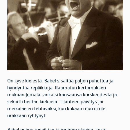
On kyse kielestä. Babel sisältää paljon puhuttua ja
hyödyntää repliikkejä. Raamatun kertomuksen
mukaan Jumala rankaisi kansaansa korskeudesta ja
sekoitti heidän kielensä. Tilanteen päivitys jäi
meikäläisen tehtäväksi, kun kukaan muu ei ole
urakkaan ryhtynyt.
Babel puhuu runoilijan ja muiden elävien, sekä