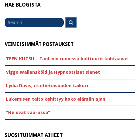
HAE BLOGISTA
Search
Search
for
VIIMEISIMMÄT POSTAUKSET
TEEN KUTSU – TaoLinin runoissa kulttuurit kohtaavat
Viggo Wallensköld ja Hypnoottiset sienet
Lydia Davis, itsetietoisuuden taikuri
Lukemisen taito kehittyy koko elämän ajan
”He ovat väärässä”
SUOSITUIMMAT AIHEET