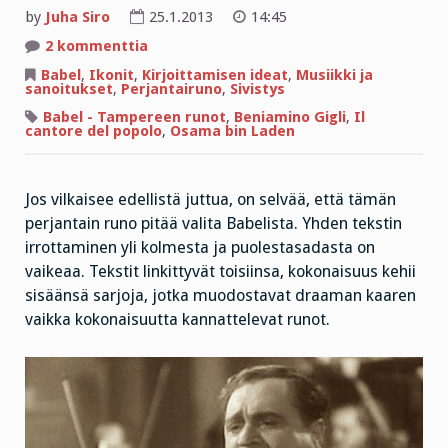
by
Juha Siro
25.1.2013
14:45
artikkeliin
2 kommenttia
Perjantairunossa
Beniamino
Babel
,
Ikonit
,
Kirjoittamisen ideat
,
Musiikki ja
Gigli
sanoitukset
,
Perjantairuno
,
Sivistys
kuolee
ja
Babel - Tampereen runot
,
Beniamino Gigli
,
Il
bin
cantore del popolo
,
Osama bin Laden
Laden
syntyy
Jos vilkaisee edellistä juttua, on selvää, että tämän
perjantain runo pitää valita Babelista. Yhden tekstin
irrottaminen yli kolmesta ja puolestasadasta on
vaikeaa. Tekstit linkittyvät toisiinsa, kokonaisuus kehii
sisäänsä sarjoja, jotka muodostavat draaman kaaren
vaikka kokonaisuutta kannattelevat runot.