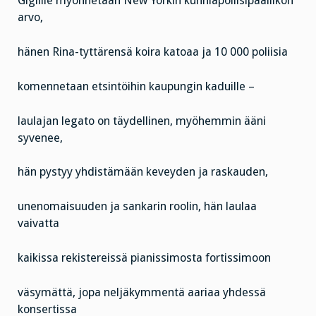
Giglille myönnetään New Yorkin kunniapoliisipäällikön
arvo,
hänen Rina-tyttärensä koira katoaa ja 10 000 poliisia
komennetaan etsintöihin kaupungin kaduille –
laulajan legato on täydellinen, myöhemmin ääni
syvenee,
hän pystyy yhdistämään keveyden ja raskauden,
unenomaisuuden ja sankarin roolin, hän laulaa
vaivatta
kaikissa rekistereissä pianissimosta fortissimoon
väsymättä, jopa neljäkymmentä aariaa yhdessä
konsertissa