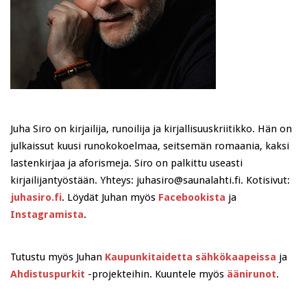
Juha Siro on kirjailija, runoilija ja kirjallisuuskriitikko. Hän on
julkaissut kuusi runokokoelmaa, seitsemän romaania, kaksi
lastenkirjaa ja aforismeja. Siro on palkittu useasti
kirjailijantyöstään. Yhteys: juhasiro@saunalahti.fi. Kotisivut:
juhasiro.fi
. Löydät Juhan myös
Facebookista
ja
Instagramista
.
Tutustu myös Juhan
Kaupunkitaidetta sähkökaapeissa
ja
Ahdistuspurkit
-projekteihin. Kuuntele myös
äänirunot
.