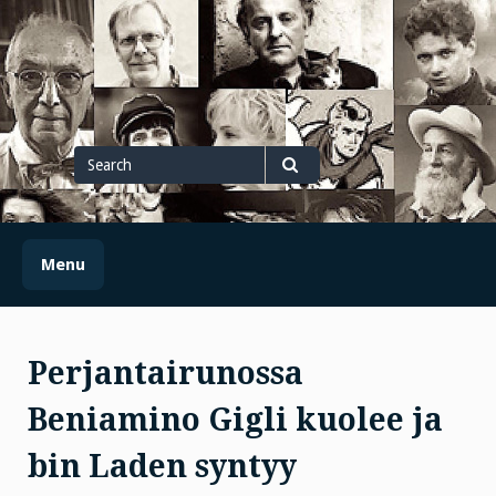
Skip
to
content
Search
for
Search
Menu
Perjantairunossa
Beniamino Gigli kuolee ja
bin Laden syntyy