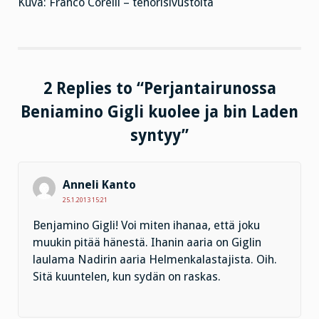
Kuva: Franco Corelli – tenorisivustolta
2 Replies to “Perjantairunossa
Beniamino Gigli kuolee ja bin Laden
syntyy”
Anneli Kanto
25.1.2013 15:21
Benjamino Gigli! Voi miten ihanaa, että joku
muukin pitää hänestä. Ihanin aaria on Giglin
laulama Nadirin aaria Helmenkalastajista. Oih.
Sitä kuuntelen, kun sydän on raskas.