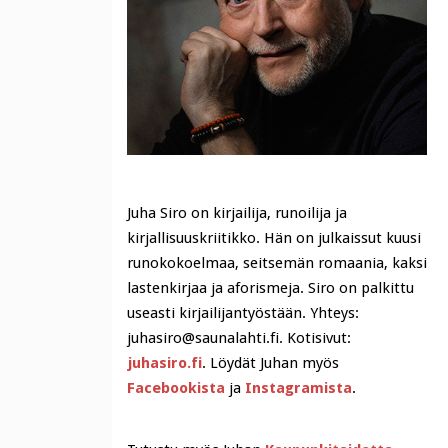
Juha Siro on kirjailija, runoilija ja
kirjallisuuskriitikko. Hän on julkaissut kuusi
runokokoelmaa, seitsemän romaania, kaksi
lastenkirjaa ja aforismeja. Siro on palkittu
useasti kirjailijantyöstään. Yhteys:
juhasiro@saunalahti.fi. Kotisivut:
juhasiro.fi
. Löydät Juhan myös
Facebookista
ja
Instagramista
.