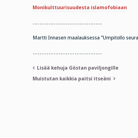
Monikulttuurisuudesta islamofobiaan
………………………………….
Martti Innasen maalauksessa ”Umpitollo seura
………………………………….
Artikkelien
Lisää kehuja Göstan paviljongille
selaus
Muistutan kaikkia paitsi itseäni