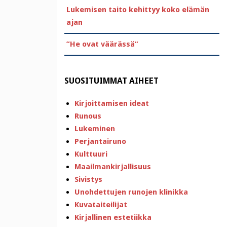
Lukemisen taito kehittyy koko elämän
ajan
”He ovat väärässä”
SUOSITUIMMAT AIHEET
Kirjoittamisen ideat
Runous
Lukeminen
Perjantairuno
Kulttuuri
Maailmankirjallisuus
Sivistys
Unohdettujen runojen klinikka
Kuvataiteilijat
Kirjallinen estetiikka