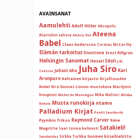
AVAINSANAT
Aamulehti
Adolf Hitler
Akropolis
Ateena
Alastalon salissa
Aleksis Kivi
Babel
Claes Andersson
Cormac McCarthy
Elämän tarkoitus
Enostone
Ernst Billgren
Helsingin Sanomat
Idoli
Hesari
J.M.
Juha Siro
Kari
Juhani Aho
Coetzee
Aronpuro
Keltainen kirjasto
Kirjallisuuden
Nobel
Kirsi Kunnas
Linnun muotokuva
Marilynin
hiuspinni
Mika Waltari
Michel de Montaigne
Mirkka
Musta runokirja
ntamo
Rekola
Palladium Kirjat
Pentti Saarikoski
Raymond Carver
Pyynikin Trikoo
Réne
Satakieli!
Magritte
Saat toivoa kolmesti
Suomen kirjailijaliitto
Sirkka Turkka
Savukeidas