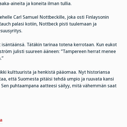
a-aineita ja koneita ilman tullia.
iehelle Carl Samuel Nottbeckille, joka osti Finlaysonin
uch palasi kotiin, Nottbeck pisti tuulemaan ja
suusyritys.
t isäntäänsä. Tätäkin tarinaa totena kerrotaan. Kun eukot
a Nyström julisti suureen ääneen: ”Tampereen herrat menee
.”
ikki kulttuurista ja henkistä pääomaa. Nyt historiansa
aa, että Suomesta pitäisi tehdä umpio ja ruuvata kansi
ttaa: Sen puhtaampana aatteesi säilyy, mitä vähemmän saat
a