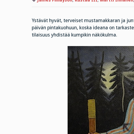
James Finlayson
,
Kustaa III
,
Martti Innanen
Ystävät hyvät, terveiset mustamakkaran ja jun
päivän pintakuohuun, koska ideana on tarkastell
tilaisuus yhdistää kumpikin näkökulma.