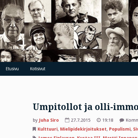
Skip
to
content
Etusivu
Kotisivut
Umpitollot ja olli-immo
by
Juha Siro
27.7.2015
19:18
Komme
Kulttuuri
,
Mielipidekirjoitukset
,
Populismi
,
Si