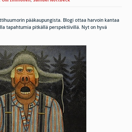
,
Olli Immonen
,
Samuel Nottbeck
ttihuumorin pääkaupungista. Blogi ottaa harvoin kantaa
a tapahtumia pitkällä perspektiivillä. Nyt on hyvä