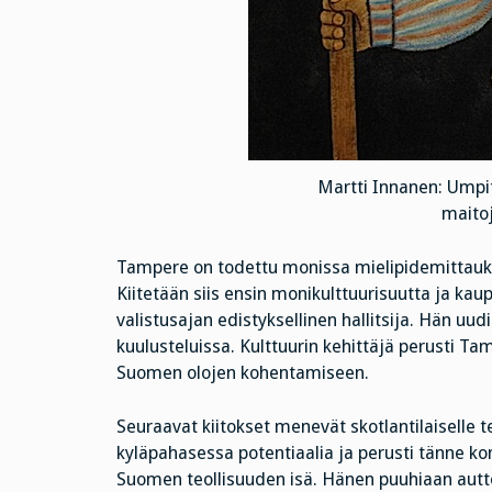
Martti Innanen: Umpi
maito
Tampere on todettu monissa mielipidemittau
Kiitetään siis ensin monikulttuurisuutta ja kau
valistusajan edistyksellinen hallitsija. Hän uud
kuulusteluissa. Kulttuurin kehittäjä perusti T
Suomen olojen kohentamiseen.
Seuraavat kiitokset menevät skotlantilaiselle te
kyläpahasessa potentiaalia ja perusti tänne ko
Suomen teollisuuden isä. Hänen puuhiaan auttoi