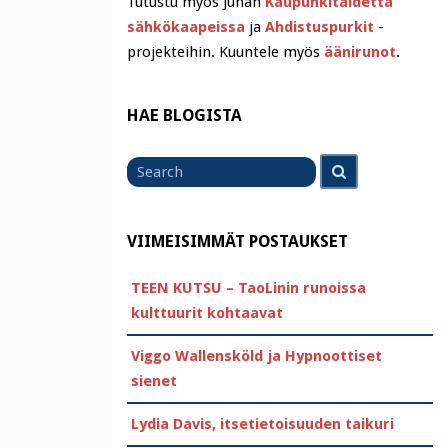
Tutustu myös Juhan
Kaupunkitaidetta
sähkökaapeissa
ja
Ahdistuspurkit
-
projekteihin. Kuuntele myös
äänirunot
.
HAE BLOGISTA
Search
Search
for
VIIMEISIMMÄT POSTAUKSET
TEEN KUTSU – TaoLinin runoissa
kulttuurit kohtaavat
Viggo Wallensköld ja Hypnoottiset
sienet
Lydia Davis, itsetietoisuuden taikuri