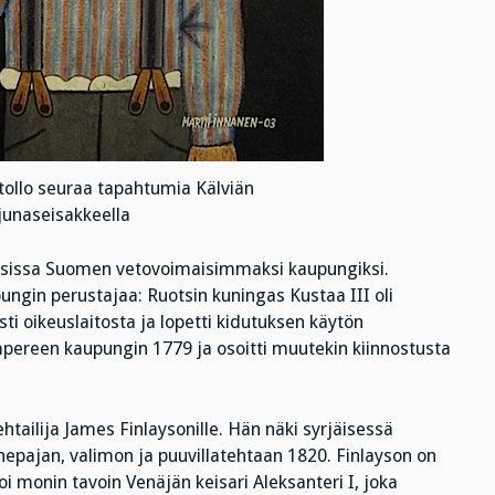
tollo seuraa tapahtumia Kälviän
junaseisakkeella
ksissa Suomen vetovoimaisimmaksi kaupungiksi.
pungin perustajaa: Ruotsin kuningas Kustaa III oli
isti oikeuslaitosta ja lopetti kidutuksen käytön
ampereen kaupungin 1779 ja osoitti muutekin kiinnostusta
htailija James Finlaysonille. Hän näki syrjäisessä
nepajan, valimon ja puuvillatehtaan 1820. Finlayson on
 monin tavoin Venäjän keisari Aleksanteri I, joka