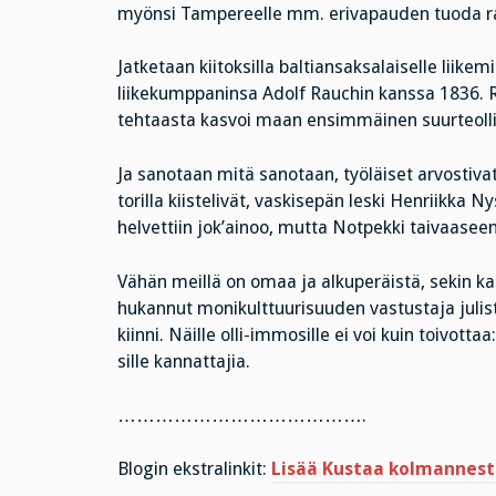
myönsi Tampereelle mm. erivapauden tuoda raak
Jatketaan kiitoksilla baltiansaksalaiselle liikem
liikekumppaninsa Adolf Rauchin kanssa 1836. Ra
tehtaasta kasvoi maan ensimmäinen suurteolli
Ja sanotaan mitä sanotaan, työläiset arvostiva
torilla kiistelivät, vaskisepän leski Henriikk
helvettiin jok’ainoo, mutta Notpekki taivaaseen
Vähän meillä on omaa ja alkuperäistä, sekin ka
hukannut monikulttuurisuuden vastustaja julist
kiinni. Näille olli-immosille ei voi kuin toivo
sille kannattajia.
………………………………….
Blogin ekstralinkit:
Lisää Kustaa kolmannest