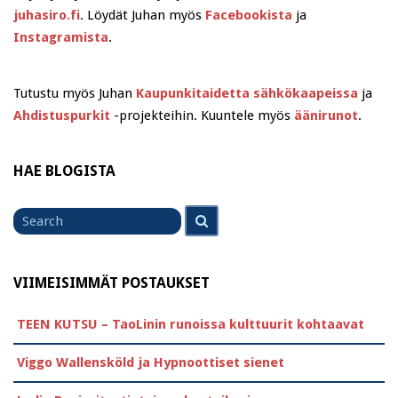
juhasiro.fi
. Löydät Juhan myös
Facebookista
ja
Instagramista
.
Tutustu myös Juhan
Kaupunkitaidetta sähkökaapeissa
ja
Ahdistuspurkit
-projekteihin. Kuuntele myös
äänirunot
.
HAE BLOGISTA
Search
Search
for
VIIMEISIMMÄT POSTAUKSET
TEEN KUTSU – TaoLinin runoissa kulttuurit kohtaavat
Viggo Wallensköld ja Hypnoottiset sienet