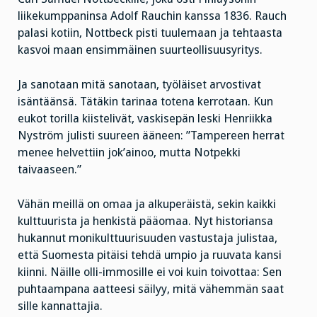
liikekumppaninsa Adolf Rauchin kanssa 1836. Rauch
palasi kotiin, Nottbeck pisti tuulemaan ja tehtaasta
kasvoi maan ensimmäinen suurteollisuusyritys.
Ja sanotaan mitä sanotaan, työläiset arvostivat
isäntäänsä. Tätäkin tarinaa totena kerrotaan. Kun
eukot torilla kiistelivät, vaskisepän leski Henriikka
Nyström julisti suureen ääneen: ”Tampereen herrat
menee helvettiin jok’ainoo, mutta Notpekki
taivaaseen.”
Vähän meillä on omaa ja alkuperäistä, sekin kaikki
kulttuurista ja henkistä pääomaa. Nyt historiansa
hukannut monikulttuurisuuden vastustaja julistaa,
että Suomesta pitäisi tehdä umpio ja ruuvata kansi
kiinni. Näille olli-immosille ei voi kuin toivottaa: Sen
puhtaampana aatteesi säilyy, mitä vähemmän saat
sille kannattajia.