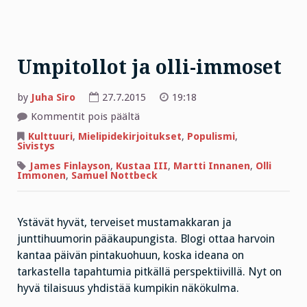
Umpitollot ja olli-immoset
by
Juha Siro
27.7.2015
19:18
artikkelissa
Kommentit pois päältä
Umpitollot
ja
Kulttuuri
,
Mielipidekirjoitukset
,
Populismi
,
olli-
Sivistys
immoset
James Finlayson
,
Kustaa III
,
Martti Innanen
,
Olli
Immonen
,
Samuel Nottbeck
Ystävät hyvät, terveiset mustamakkaran ja
junttihuumorin pääkaupungista. Blogi ottaa harvoin
kantaa päivän pintakuohuun, koska ideana on
tarkastella tapahtumia pitkällä perspektiivillä. Nyt on
hyvä tilaisuus yhdistää kumpikin näkökulma.