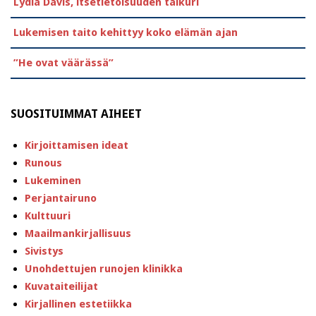
Lydia Davis, itsetietoisuuden taikuri
Lukemisen taito kehittyy koko elämän ajan
”He ovat väärässä”
SUOSITUIMMAT AIHEET
Kirjoittamisen ideat
Runous
Lukeminen
Perjantairuno
Kulttuuri
Maailmankirjallisuus
Sivistys
Unohdettujen runojen klinikka
Kuvataiteilijat
Kirjallinen estetiikka