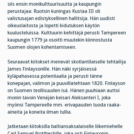
siis ensin monikulttuurisuutta ja kaupungin
perustajaa: Ruotsin kuningas Kustaa III oli
valistusajan edistyksellinen hallitsija. Hän uudisti
oikeuslaitosta ja lopetti kidutuksen käytön
kuulusteluissa. Kulttuurin kehittäjä perusti Tampereen
kaupungin 1779 ja osoitti muutekin kiinnostusta
Suomen olojen kohentamiseen.
Seuraavat kiitokset menevät skotlantilaiselle tehtailija
James Finlaysonille. Hän näki syrjäisessä
kyläpahasessa potentiaalia ja perusti tänne
konepajan, valimon ja puuvillatehtaan 1820. Finlayson
on Suomen teollisuuden isä. Hänen puuhiaan auttoi
monin tavoin Venäjän keisari Aleksanteri I, joka
myönsi Tampereelle mm. erivapauden tuoda raaka-
aineita ja koneita ilman tullia.
Jatketaan kiitoksilla baltiansaksalaiselle liikemiehelle
Carl Samuel Nottbeckille, joka osti Finlaysonin