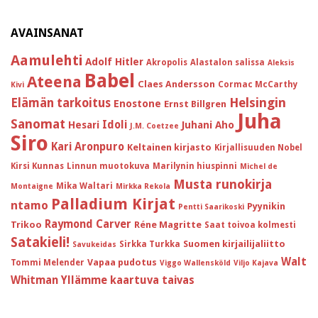
AVAINSANAT
Aamulehti
Adolf Hitler
Akropolis
Alastalon salissa
Aleksis
Babel
Ateena
Claes Andersson
Cormac McCarthy
Kivi
Helsingin
Elämän tarkoitus
Enostone
Ernst Billgren
Juha
Sanomat
Idoli
Hesari
Juhani Aho
J.M. Coetzee
Siro
Kari Aronpuro
Keltainen kirjasto
Kirjallisuuden Nobel
Kirsi Kunnas
Linnun muotokuva
Marilynin hiuspinni
Michel de
Musta runokirja
Mika Waltari
Montaigne
Mirkka Rekola
Palladium Kirjat
ntamo
Pyynikin
Pentti Saarikoski
Raymond Carver
Trikoo
Réne Magritte
Saat toivoa kolmesti
Satakieli!
Suomen kirjailijaliitto
Sirkka Turkka
Savukeidas
Walt
Vapaa pudotus
Tommi Melender
Viggo Wallensköld
Viljo Kajava
Whitman
Yllämme kaartuva taivas