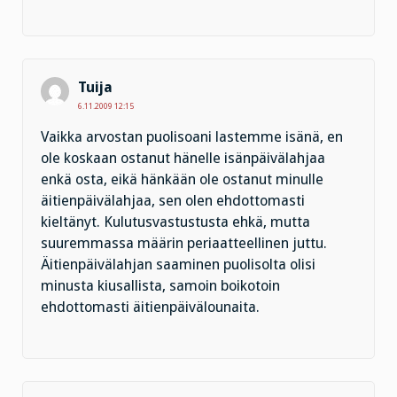
Tuija
6.11.2009 12:15
Vaikka arvostan puolisoani lastemme isänä, en
ole koskaan ostanut hänelle isänpäivälahjaa
enkä osta, eikä hänkään ole ostanut minulle
äitienpäivälahjaa, sen olen ehdottomasti
kieltänyt. Kulutusvastustusta ehkä, mutta
suuremmassa määrin periaatteellinen juttu.
Äitienpäivälahjan saaminen puolisolta olisi
minusta kiusallista, samoin boikotoin
ehdottomasti äitienpäivälounaita.