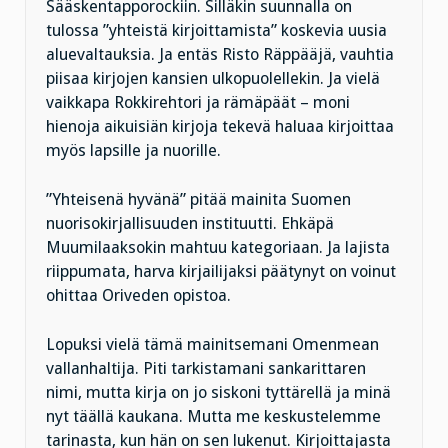
Sääskentapporockiin. Silläkin suunnalla on
tulossa ”yhteistä kirjoittamista” koskevia uusia
aluevaltauksia. Ja entäs Risto Räppääjä, vauhtia
piisaa kirjojen kansien ulkopuolellekin. Ja vielä
vaikkapa Rokkirehtori ja rämäpäät – moni
hienoja aikuisiän kirjoja tekevä haluaa kirjoittaa
myös lapsille ja nuorille.
”Yhteisenä hyvänä” pitää mainita Suomen
nuorisokirjallisuuden instituutti. Ehkäpä
Muumilaaksokin mahtuu kategoriaan. Ja lajista
riippumata, harva kirjailijaksi päätynyt on voinut
ohittaa Oriveden opistoa.
Lopuksi vielä tämä mainitsemani Omenmean
vallanhaltija. Piti tarkistamani sankarittaren
nimi, mutta kirja on jo siskoni tyttärellä ja minä
nyt täällä kaukana. Mutta me keskustelemme
tarinasta, kun hän on sen lukenut. Kirjoittajasta