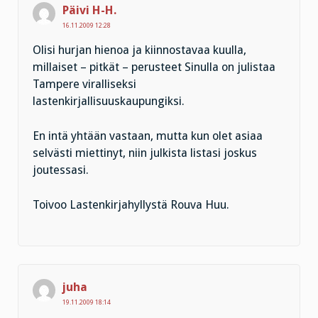
Päivi H-H.
16.11.2009 12:28
Olisi hurjan hienoa ja kiinnostavaa kuulla,
millaiset – pitkät – perusteet Sinulla on julistaa
Tampere viralliseksi
lastenkirjallisuuskaupungiksi.
En intä yhtään vastaan, mutta kun olet asiaa
selvästi miettinyt, niin julkista listasi joskus
joutessasi.
Toivoo Lastenkirjahyllystä Rouva Huu.
juha
19.11.2009 18:14