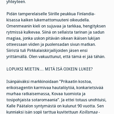
yhteyteen.
Pidän tamperelaiselle Siirille peukkua Finlandia-
kisassa kaiken lukemattomuuteni oikeudella.
Omenmeanin kieli on sujuvaa ja tarkkaa, hengityksen
rytmissä kulkevaa. Siinä on sellaista tarinan ja sadun
magiaa, jonka uskon pitävän oikean ikäisen lukijan
otteessaan viiden ja puolensadan sivun matkan.
Siiristä tuli Pirkkalaiskirjailijoiden jäsen ensi
yrittämällä. Olen vakuuttunut, että tämä ei jää tähän.
LOPUKSI MIETIN… MITÄ ISÄ OIKEIN LUKEE?
Isänpäiväksi markkinoidaan ”Prikaatin kostoa,
erikoisagentin karmivaa hautalöytöä, konkarietsivää
murhaa ratkaisemassa, Kovaa tuomiota ja
tosipohjaista sotaromaania”. Ja ettei totuus unohtuisi,
Kalle Päätalon syntymästä on kulunut 90 vuotta. Sen
kunniaksi isän sopii tarttua kuvitettuun
Koilismaa
-