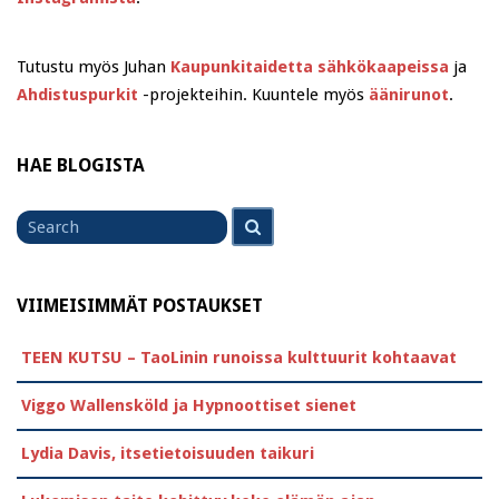
Tutustu myös Juhan
Kaupunkitaidetta sähkökaapeissa
ja
Ahdistuspurkit
-projekteihin. Kuuntele myös
äänirunot
.
HAE BLOGISTA
Search
Search
for
VIIMEISIMMÄT POSTAUKSET
TEEN KUTSU – TaoLinin runoissa kulttuurit kohtaavat
Viggo Wallensköld ja Hypnoottiset sienet
Lydia Davis, itsetietoisuuden taikuri