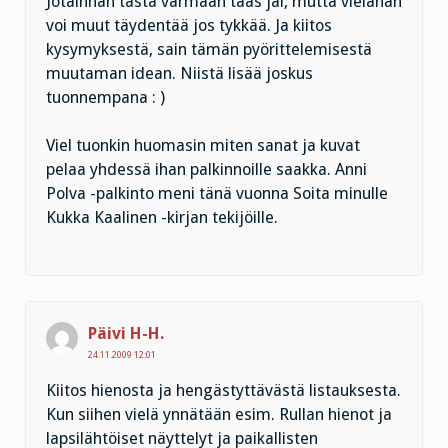
Jotainhan tästä varmaan taas jäi, mutta vielähän
voi muut täydentää jos tykkää. Ja kiitos
kysymyksestä, sain tämän pyörittelemisestä
muutaman idean. Niistä lisää joskus
tuonnempana : )
Viel tuonkin huomasin miten sanat ja kuvat
pelaa yhdessä ihan palkinnoille saakka. Anni
Polva -palkinto meni tänä vuonna Soita minulle
Kukka Kaalinen -kirjan tekijöille.
Päivi H-H.
24.11.2009 12:01
Kiitos hienosta ja hengästyttävästä listauksesta.
Kun siihen vielä ynnätään esim. Rullan hienot ja
lapsilähtöiset näyttelyt ja paikallisten