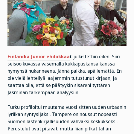
Finlandia Junior ehdokkaa
t
julkistettiin eilen. Siiri
seisoo kuvassa vasemalla kukkapuskansa kanssa
hymynsä hukanneena. Jännä paikka, epäilemättä. En
ole vielä lehteilyä laajemmin tutustunut kirjaan, ja
saattaa olla, että se päätyykin sisareni tyttären
Jasminan tarkempaan analyysiin.
Turku profiloitui muutama vuosi sitten uuden urbaanin
lyriikan syntysijaksi. Tampere on noussut nopeasti
Suomen lastenkirjallisuuden vahvaksi keskukseksi.
Perustelut ovat pitävät, mutta liian pitkät tähän