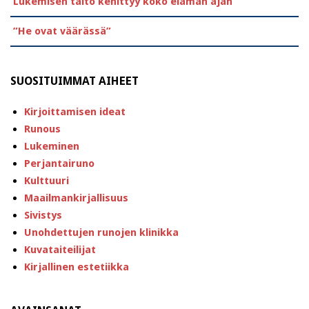
Lukemisen taito kehittyy koko elämän ajan
”He ovat väärässä”
SUOSITUIMMAT AIHEET
Kirjoittamisen ideat
Runous
Lukeminen
Perjantairuno
Kulttuuri
Maailmankirjallisuus
Sivistys
Unohdettujen runojen klinikka
Kuvataiteilijat
Kirjallinen estetiikka