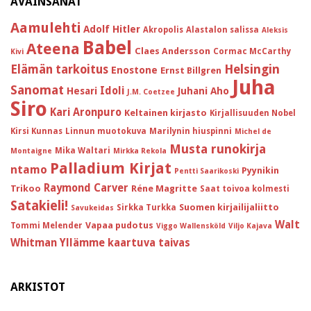
AVAINSANAT
Aamulehti
Adolf Hitler
Akropolis
Alastalon salissa
Aleksis
Babel
Ateena
Claes Andersson
Cormac McCarthy
Kivi
Helsingin
Elämän tarkoitus
Enostone
Ernst Billgren
Juha
Sanomat
Idoli
Hesari
Juhani Aho
J.M. Coetzee
Siro
Kari Aronpuro
Keltainen kirjasto
Kirjallisuuden Nobel
Kirsi Kunnas
Linnun muotokuva
Marilynin hiuspinni
Michel de
Musta runokirja
Mika Waltari
Montaigne
Mirkka Rekola
Palladium Kirjat
ntamo
Pyynikin
Pentti Saarikoski
Raymond Carver
Trikoo
Réne Magritte
Saat toivoa kolmesti
Satakieli!
Suomen kirjailijaliitto
Sirkka Turkka
Savukeidas
Walt
Vapaa pudotus
Tommi Melender
Viggo Wallensköld
Viljo Kajava
Whitman
Yllämme kaartuva taivas
ARKISTOT