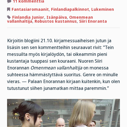
artikkeliin
11 kommenttia
Finlandia
junior
Fantasiaromaanit
,
Finlandiapalkinnot
,
Lukeminen
ja
erikoisagentti
Finlandia Junior
,
Isänpäiva
,
Omenmean
senior
vallanhaltija
,
Robustos kustannus
,
Siiri Enoranta
Kirjoitin blogiini 21.10. kirjamessuaiheisen jutun ja
lisäsin sen sen kommentteihin seuraavat rivit: ”Tein
messuilta myös kirjalöydön, tai oikeammin pieni
kustantaja tuuppasi sen kouraani. Nuoren Siiri
Enorannan
Omenmean vallanhaltija
on monessa
suhteessa hämmästyttävä suoritus. Genre on minulle
vieras. — Palaan Enorannan kirjaan kuitenkin, kun olen
tutustunut siihen junamatkan mittaa paremmin.”