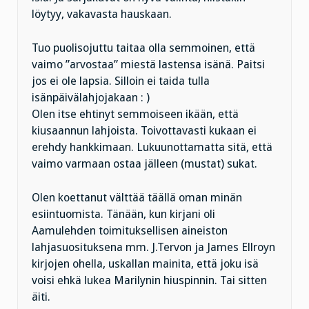
löytyy, vakavasta hauskaan.
Tuo puolisojuttu taitaa olla semmoinen, että
vaimo ”arvostaa” miestä lastensa isänä. Paitsi
jos ei ole lapsia. Silloin ei taida tulla
isänpäivälahjojakaan : )
Olen itse ehtinyt semmoiseen ikään, että
kiusaannun lahjoista. Toivottavasti kukaan ei
erehdy hankkimaan. Lukuunottamatta sitä, että
vaimo varmaan ostaa jälleen (mustat) sukat.
Olen koettanut välttää täällä oman minän
esiintuomista. Tänään, kun kirjani oli
Aamulehden toimituksellisen aineiston
lahjasuosituksena mm. J.Tervon ja James Ellroyn
kirjojen ohella, uskallan mainita, että joku isä
voisi ehkä lukea Marilynin hiuspinnin. Tai sitten
äiti.