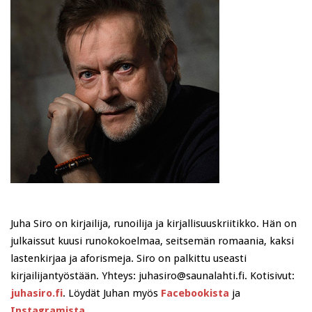
Juha Siro on kirjailija, runoilija ja kirjallisuuskriitikko. Hän on
julkaissut kuusi runokokoelmaa, seitsemän romaania, kaksi
lastenkirjaa ja aforismeja. Siro on palkittu useasti
kirjailijantyöstään. Yhteys: juhasiro@saunalahti.fi. Kotisivut:
juhasiro.fi
. Löydät Juhan myös
Facebookista
ja
Instagramista
.