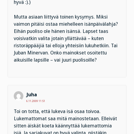
hyvä :).)
Mutta asiaan liittyvä toinen kysymys. Miksi
vaimon pitäisi ostaa miehelleen isänpäivälahja?
Eihän puoliso ole hänen isänsä. Lapset taas
voisivatkin valita jotain yllättävää – kuten
ristoräppääjiä tai elloja yhteisiin lukuhetkiin. Tai
Juban Minervan. Onko mainokset osoitettu
aikuisille lapsille – vai juuri puolisoille?
Juha
6.11.2009 11:51
Toi on totta, että lukeva isä osaa toivoa.
Lukemattomat saa mitä mainostetaan. Elleivät
sitten äiskät koeta käännyttää lukemattomia
isiä. Ja sarjakuvat on hyvä valinta, niistäkin