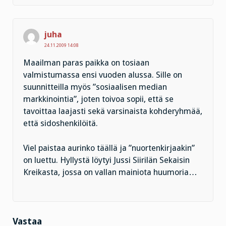
juha
24.11.2009 14:08
Maailman paras paikka on tosiaan
valmistumassa ensi vuoden alussa. Sille on
suunnitteilla myös ”sosiaalisen median
markkinointia”, joten toivoa sopii, että se
tavoittaa laajasti sekä varsinaista kohderyhmää,
että sidoshenkilöitä.
Viel paistaa aurinko täällä ja ”nuortenkirjaakin”
on luettu. Hyllystä löytyi Jussi Siirilän Sekaisin
Kreikasta, jossa on vallan mainiota huumoria…
Vastaa