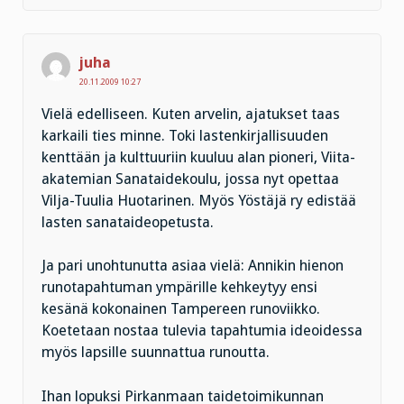
juha
20.11.2009 10:27
Vielä edelliseen. Kuten arvelin, ajatukset taas
karkaili ties minne. Toki lastenkirjallisuuden
kenttään ja kulttuuriin kuuluu alan pioneri, Viita-
akatemian Sanataidekoulu, jossa nyt opettaa
Vilja-Tuulia Huotarinen. Myös Yöstäjä ry edistää
lasten sanataideopetusta.
Ja pari unohtunutta asiaa vielä: Annikin hienon
runotapahtuman ympärille kehkeytyy ensi
kesänä kokonainen Tampereen runoviikko.
Koetetaan nostaa tulevia tapahtumia ideoidessa
myös lapsille suunnattua runoutta.
Ihan lopuksi Pirkanmaan taidetoimikunnan