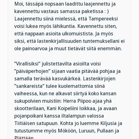
Moi, tässäpä nopsaan laadittu laajennettu ja
kavennettu vastaus samassa paketissa : )
Laajennettu siinä mielessä, että Tampereeksi
voisi lukea myös lähikuntia. Kavennettu siten,
että nappaan asioita ulkomuistista. Ja myös
siksi, että lastenkirjallisuuden tuntemuksellani ei
ole painoarvoa ja muut tietävät siitä enemmän.
”Virallisiksi” julistettavilta asioilta voisi
”päiväperhojen” sijaan vaatia pitävää pohjaa ja
samalla terävää kasvukärkeä. Lastenkirjojen
”sankareista” tulee kuolemattomia siinä
vaiheessa, kun ne alkavat siirtyä koko kansan
sukupolvien muistiin: Herra Piipoo ajaa yhä
skootterilaan, Kani Koipeliini loikkaa, ja avaan
pojanpoikani kanssa iltalampun valossa
Tiitiäisen satupuun. Kohta jo luemme Kiljusia ja
tutustumme myös Mököön, Luruun, Pullaan ja
Plättään.