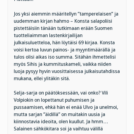
Jos yksi aiemmin määritellyn ”tamperelaisen” ja
uudemman kirjan hahmo – Konsta salapoliisi
pistettäisiin tänään tutkimaan erään Suomen
tuotteliaimman lastenkirjailijan
julkaisuluetteloa, hän löytäisi 69 kirjaa. Konsta
voisi kertoa luvun painos- ja myyntimäärällä ja
tulos olisi aikas iso summa. Sitähän ihmettelisi
myös Sihis ja kummituskameli, vaikka niiden
luoja pysyy hyvin vuosittaisessa julkaisutahdissa
mukana, ellei ylitäkin sitä.
Selja-sarja on päätöksessään, vai onko? Vili
Volpiokin on lopettanut puhumisen ja
pussaamisen, ehkä hän ei enää Ulvo ja unelmoi,
mutta sarjan ”äidillä” on muitakin uusia ja
kiinnostavia ideoita, olen kuullut. Ja hmm…
Salainen sähkökitara soi ja vaihtuu välillä