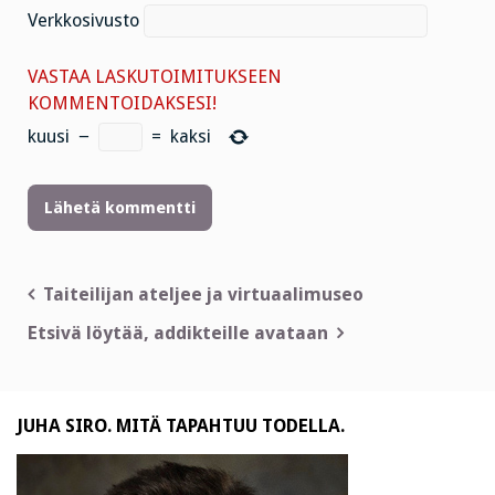
Verkkosivusto
VASTAA LASKUTOIMITUKSEEN
KOMMENTOIDAKSESI!
kuusi
−
=
kaksi
Artikkelien
Taiteilijan ateljee ja virtuaalimuseo
selaus
Etsivä löytää, addikteille avataan
JUHA SIRO. MITÄ TAPAHTUU TODELLA.