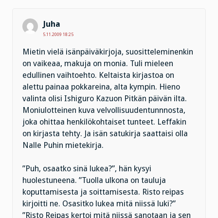
Juha
5.11.2009 18:25
Mietin vielä isänpäiväkirjoja, suositteleminenkin
on vaikeaa, makuja on monia. Tuli mieleen
edullinen vaihtoehto. Keltaista kirjastoa on
alettu painaa pokkareina, alta kympin. Hieno
valinta olisi Ishiguro Kazuon Pitkän päivän ilta.
Moniulotteinen kuva velvollisuudentunnnosta,
joka ohittaa henkilökohtaiset tunteet. Leffakin
on kirjasta tehty. Ja isän satukirja saattaisi olla
Nalle Puhin mietekirja.
”Puh, osaatko sinä lukea?”, hän kysyi
huolestuneena. ”Tuolla ulkona on tauluja
koputtamisesta ja soittamisesta. Risto reipas
kirjoitti ne. Osasitko lukea mitä niissä luki?”
”Risto Reipas kertoi mitä niissä sanotaan ja sen