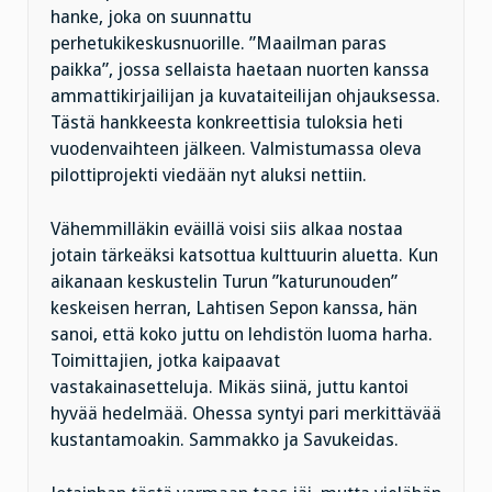
hanke, joka on suunnattu
perhetukikeskusnuorille. ”Maailman paras
paikka”, jossa sellaista haetaan nuorten kanssa
ammattikirjailijan ja kuvataiteilijan ohjauksessa.
Tästä hankkeesta konkreettisia tuloksia heti
vuodenvaihteen jälkeen. Valmistumassa oleva
pilottiprojekti viedään nyt aluksi nettiin.
Vähemmilläkin eväillä voisi siis alkaa nostaa
jotain tärkeäksi katsottua kulttuurin aluetta. Kun
aikanaan keskustelin Turun ”katurunouden”
keskeisen herran, Lahtisen Sepon kanssa, hän
sanoi, että koko juttu on lehdistön luoma harha.
Toimittajien, jotka kaipaavat
vastakainasetteluja. Mikäs siinä, juttu kantoi
hyvää hedelmää. Ohessa syntyi pari merkittävää
kustantamoakin. Sammakko ja Savukeidas.