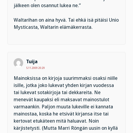
jälkeen olen osannut lukea ne.”
Waltarihan on aina hyvä. Tai ehkä isä pitäisi Unio
Mysticasta, Waltarin elämäkerrasta.
Tuija
5.11.2009 20:29
Mainoksissa on kirjoja suurimmaksi osaksi niille
isille, jotka joko lukevat yhden kirjan vuodessa
tai lukevat sotakirjoja tai dekkareita. Ne
menevät kaupaksi eli maksavat mainostulot
varmaankin. Paljon muuta lukeville ei kannata
mainostaa, koska he etsivät kirjansa itse tai
kertovat etukäteen mitä haluavat. Noin
kärjistetysti. (Mutta Marri Röngän uusin on kyllä