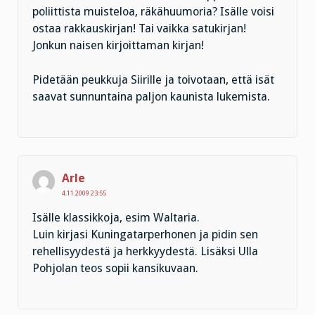
poliittista muisteloa, räkähuumoria? Isälle voisi
ostaa rakkauskirjan! Tai vaikka satukirjan!
Jonkun naisen kirjoittaman kirjan!
Pidetään peukkuja Siirille ja toivotaan, että isät
saavat sunnuntaina paljon kaunista lukemista.
Arle
4.11.2009 23:55
Isälle klassikkoja, esim Waltaria.
Luin kirjasi Kuningatarperhonen ja pidin sen
rehellisyydestä ja herkkyydestä. Lisäksi Ulla
Pohjolan teos sopii kansikuvaan.