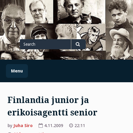
Skip
to
content
Search
for
Search
Menu
Finlandia junior ja
erikoisagentti senior
by
Juha Siro
4.11.2009
22:11