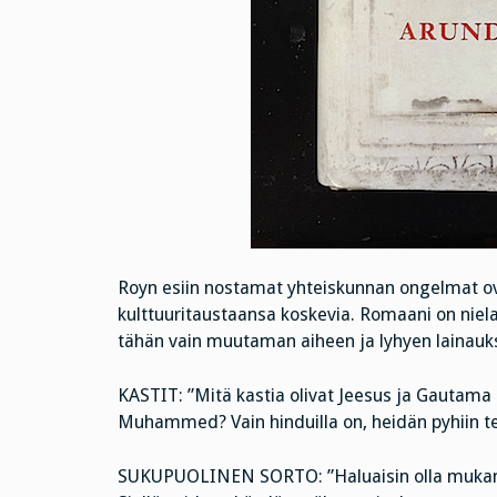
Royn esiin nostamat yhteiskunnan ongelmat ov
kulttuuritaustaansa koskevia. Romaani on niel
tähän vain muutaman aiheen ja lyhyen lainauks
KASTIT: ”Mitä kastia olivat Jeesus ja Gautama 
Muhammed? Vain hinduilla on, heidän pyhiin tek
SUKUPUOLINEN SORTO: ”Haluaisin olla mukana 