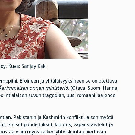
oy. Kuva: Sanjay Kak.
ppiini. Eroineen ja yhtäläisyyksineen se on otettava
Äärimmäisen onnen ministeriö
. (Otava. Suom. Hanna
o intialaisen suvun tragedian, uusi romaani laajenee
ian, Pakistanin ja Kashmirin konflikti ja sen myötä
 etniset puhdistukset, kidutus, vapaustaistelut ja
 nostaa esiin myös kaiken yhteiskuntaa hiertävän