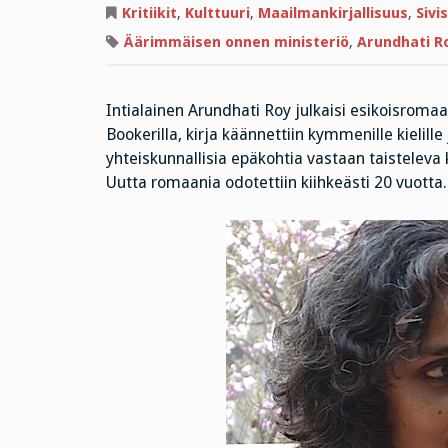
Kritiikit
,
Kulttuuri
,
Maailmankirjallisuus
,
Sivi
Äärimmäisen onnen ministeriö
,
Arundhati R
Intialainen Arundhati Roy julkaisi esikoisroma
Bookerilla, kirja käännettiin kymmenille kielill
yhteiskunnallisia epäkohtia vastaan taisteleva ka
Uutta romaania odotettiin kiihkeästi 20 vuotta.