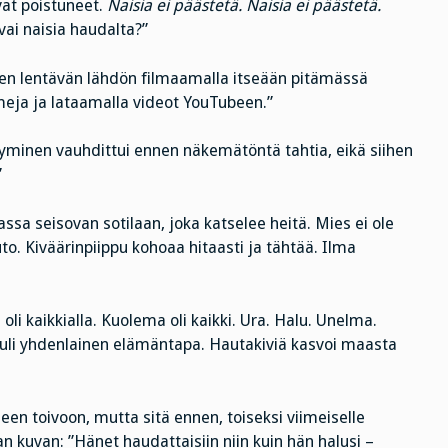
at poistuneet.
Naisia ei päästetä. Naisia ei päästetä.
 vai naisia haudalta?”
lleen lentävän lähdön filmaamalla itseään pitämässä
eja ja lataamalla videot YouTubeen.”
yminen vauhdittui ennen näkemätöntä tahtia, eikä siihen
”
 seisovan sotilaan, joka katselee heitä. Mies ei ole
to. Kiväärinpiippu kohoaa hitaasti ja tähtää. Ilma
i kaikkialla. Kuolema oli kaikki. Ura. Halu. Unelma.
tuli yhdenlainen elämäntapa. Hautakiviä kasvoi maasta
n toivoon, mutta sitä ennen, toiseksi viimeiselle
man kuvan: ”Hänet haudattaisiin niin kuin hän halusi –