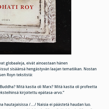
at globaaleja, eivät ainoastaan hänen
aissut sisäänsä hengästyvän laajan tematiikan. Nostan
en Royn tekstistä:
Buddha? Mitä kastia oli Marx? Mitä kastia oli profeetta
steihinsä kirjoitettu epätasa-arvo.”
hautajaisissa /…/ Naisia ei päästetä haudan luo.