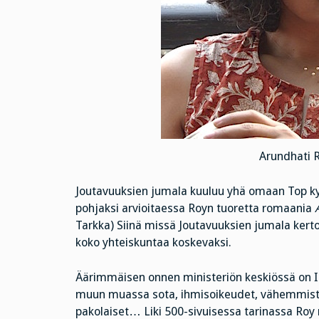
Arundhati R
Joutavuuksien jumala kuuluu yhä omaan Top kym
pohjaksi arvioitaessa Royn tuoretta romaania
Tarkka) Siinä missä Joutavuuksien jumala kerto
koko yhteiskuntaa koskevaksi.
Äärimmäisen onnen ministeriön keskiössä on Int
muun muassa sota, ihmisoikeudet, vähemmistöt,
pakolaiset… Liki 500-sivuisessa tarinassa Roy