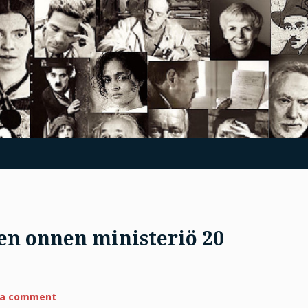
n onnen ministeriö 20
on
 a comment
Palkitseeko