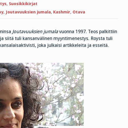
Äärimmäisen
stys
,
Suosikkikirjat
onnen
ministeriö
oy
,
Joutavuuksien jumala
,
Kashmir
,
Otava
20
vuoden
odotuksen?
aninsa
Joutavuuksien jumala
vuonna 1997. Teos palkittiin
e ja siitä tuli kansanvälinen myyntimenestys. Roysta tuli
nsalaisaktivisti, joka julkaisi artikkeleita ja esseitä.