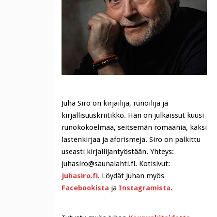
Juha Siro on kirjailija, runoilija ja
kirjallisuuskriitikko. Hän on julkaissut kuusi
runokokoelmaa, seitsemän romaania, kaksi
lastenkirjaa ja aforismeja. Siro on palkittu
useasti kirjailijantyöstään. Yhteys:
juhasiro@saunalahti.fi. Kotisivut:
juhasiro.fi
. Löydät Juhan myös
Facebookista
ja
Instagramista
.