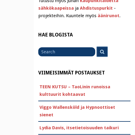
Tutustu myös Juhan
Kaupunkitaidetta
sähkökaapeissa
ja
Ahdistuspurkit
-
projekteihin. Kuuntele myös
äänirunot
.
HAE BLOGISTA
Search
Search
for
VIIMEISIMMÄT POSTAUKSET
TEEN KUTSU – TaoLinin runoissa
kulttuurit kohtaavat
Viggo Wallensköld ja Hypnoottiset
sienet
Lydia Davis, itsetietoisuuden taikuri