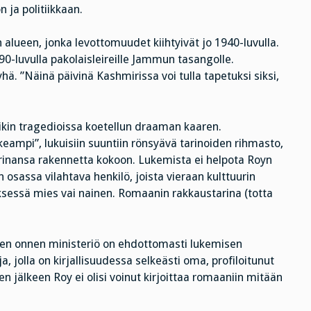
ja politiikkaan.
n alueen, jonka levottomuudet kiihtyivät jo 1940-luvulla.
0-luvulla pakolaisleireille Jammun tasangolle.
hä. ”Näinä päivinä Kashmirissa voi tulla tapetuksi siksi,
ikin tragedioissa koetellun draaman kaaren.
eampi”, lukuisiin suuntiin rönsyävä tarinoiden rihmasto,
tarinansa rakennetta kokoon. Lukemista ei helpota Royn
osassa vilahtava henkilö, joista vieraan kulttuurin
ksessä mies vai nainen. Romaanin rakkaustarina (totta
en onnen ministeriö on ehdottomasti lukemisen
a, jolla on kirjallisuudessa selkeästi oma, profiloitunut
älkeen Roy ei olisi voinut kirjoittaa romaaniin mitään