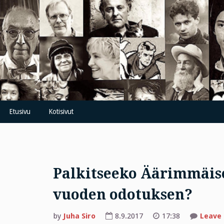
Skip
to
content
Etusivu
Kotisivut
Palkitseeko Äärimmäise
vuoden odotuksen?
by
Juha Siro
8.9.2017
17:38
Leave