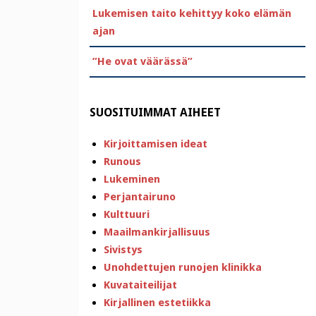
Lukemisen taito kehittyy koko elämän
ajan
”He ovat väärässä”
SUOSITUIMMAT AIHEET
Kirjoittamisen ideat
Runous
Lukeminen
Perjantairuno
Kulttuuri
Maailmankirjallisuus
Sivistys
Unohdettujen runojen klinikka
Kuvataiteilijat
Kirjallinen estetiikka