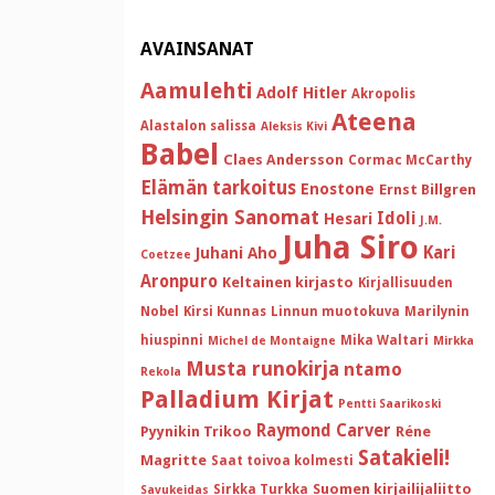
AVAINSANAT
Aamulehti
Adolf Hitler
Akropolis
Ateena
Alastalon salissa
Aleksis Kivi
Babel
Claes Andersson
Cormac McCarthy
Elämän tarkoitus
Enostone
Ernst Billgren
Helsingin Sanomat
Idoli
Hesari
J.M.
Juha Siro
Kari
Juhani Aho
Coetzee
Aronpuro
Keltainen kirjasto
Kirjallisuuden
Nobel
Kirsi Kunnas
Linnun muotokuva
Marilynin
hiuspinni
Mika Waltari
Michel de Montaigne
Mirkka
Musta runokirja
ntamo
Rekola
Palladium Kirjat
Pentti Saarikoski
Raymond Carver
Pyynikin Trikoo
Réne
Satakieli!
Magritte
Saat toivoa kolmesti
Suomen kirjailijaliitto
Sirkka Turkka
Savukeidas