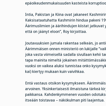
epäoikeudenmukaisuuden kasteista korruptioon 
Intia, Pakistan ja Kiina ovat jakaneet Kashmiri
Kaksisataatuhatta Kashmirin hindua pakeni 199
Äärimuslimien ja äärihindujen kiistat jatkuvat y
että on jäänyt eloon”, Roy kirjoittaa.
Joutavuuksien jumala rakentaa selkeän, jo anti
Äärimmäisen onnen ministeriö on lukijalle ”vaik
joka vasta viimeisellä sadalla sivullaan kehii 
tapa mainita nimeltä jokainen mitättömässäkin 
vuoksi on vaikea aluksi tunnistaa onko kysymy
kai) kiertyy mukaan kuin vaivihkaa.
Entä vastaus otsikon kysymykseen. Äärimmäis
arvoinen. Yksinkertaisesti ilmaistuna tärkeä kirj
paikkansa. Kahdenkymmenen vuoden odotuksen j
itseään toistavaa – näkökulman piti laajentua.