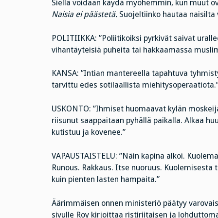
Siellä voidaan käydä myöhemmin, kun muut ov
Naisia ei päästetä.
Suojeltiinko hautaa naisilta
POLITIIKKA: ”Poliitikoiksi pyrkivät saivat ura
vihantäyteisiä puheita tai hakkaamassa muslim
KANSA: ”Intian mantereella tapahtuva tyhmist
tarvittu edes sotilaallista miehitysoperaatiota.
USKONTO: ”Ihmiset huomaavat kylän moskeijassa
riisunut saappaitaan pyhällä paikalla. Alkaa huu
kutistuu ja kovenee.”
VAPAUSTAISTELU: ”Näin kapina alkoi. Kuolema ol
Runous. Rakkaus. Itse nuoruus. Kuolemisesta 
kuin pienten lasten hampaita.”
Äärimmäisen onnen ministeriö päätyy varovaisee
sivulle Roy kirjoittaa ristiriitaisen ja lohdutto