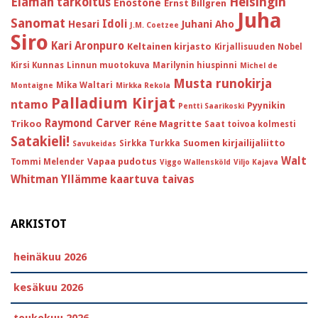
Helsingin
Elämän tarkoitus
Enostone
Ernst Billgren
Juha
Sanomat
Idoli
Hesari
Juhani Aho
J.M. Coetzee
Siro
Kari Aronpuro
Keltainen kirjasto
Kirjallisuuden Nobel
Kirsi Kunnas
Linnun muotokuva
Marilynin hiuspinni
Michel de
Musta runokirja
Mika Waltari
Montaigne
Mirkka Rekola
Palladium Kirjat
ntamo
Pyynikin
Pentti Saarikoski
Raymond Carver
Trikoo
Réne Magritte
Saat toivoa kolmesti
Satakieli!
Suomen kirjailijaliitto
Sirkka Turkka
Savukeidas
Walt
Vapaa pudotus
Tommi Melender
Viggo Wallensköld
Viljo Kajava
Whitman
Yllämme kaartuva taivas
ARKISTOT
heinäkuu 2026
kesäkuu 2026
toukokuu 2026