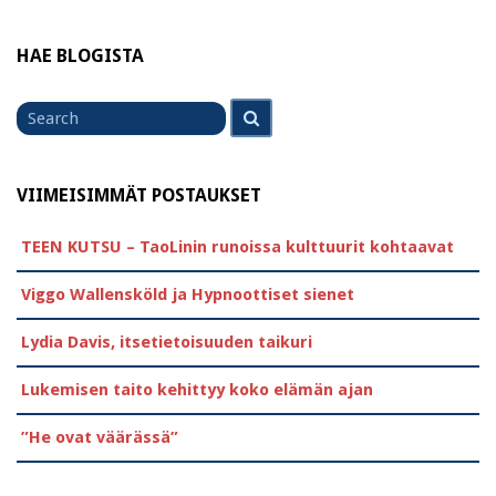
HAE BLOGISTA
Search
Search
for
VIIMEISIMMÄT POSTAUKSET
TEEN KUTSU – TaoLinin runoissa kulttuurit kohtaavat
Viggo Wallensköld ja Hypnoottiset sienet
Lydia Davis, itsetietoisuuden taikuri
Lukemisen taito kehittyy koko elämän ajan
”He ovat väärässä”