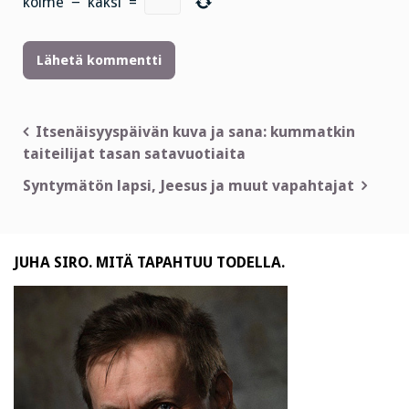
kolme
−
kaksi
=
Artikkelien
Itsenäisyyspäivän kuva ja sana: kummatkin
taiteilijat tasan satavuotiaita
selaus
Syntymätön lapsi, Jeesus ja muut vapahtajat
JUHA SIRO. MITÄ TAPAHTUU TODELLA.