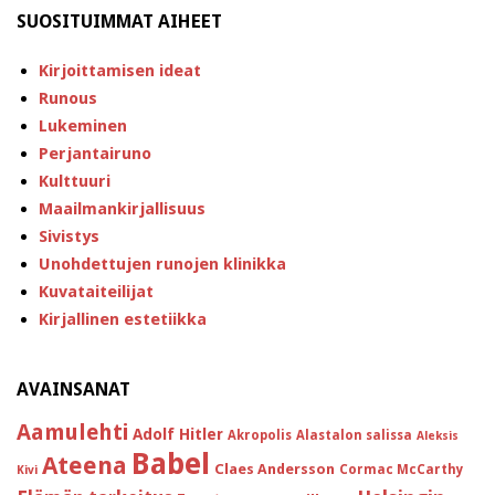
SUOSITUIMMAT AIHEET
Kirjoittamisen ideat
Runous
Lukeminen
Perjantairuno
Kulttuuri
Maailmankirjallisuus
Sivistys
Unohdettujen runojen klinikka
Kuvataiteilijat
Kirjallinen estetiikka
AVAINSANAT
Aamulehti
Adolf Hitler
Akropolis
Alastalon salissa
Aleksis
Babel
Ateena
Claes Andersson
Cormac McCarthy
Kivi