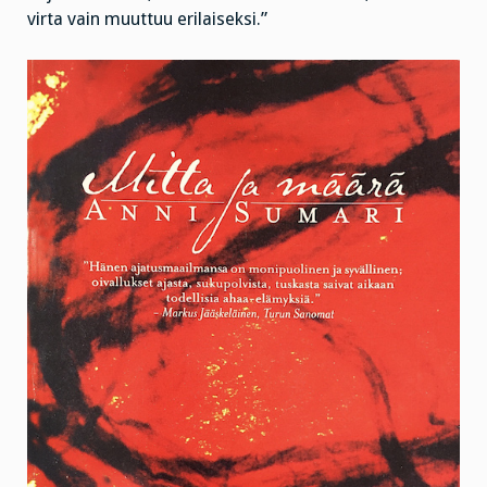
virta vain muuttuu erilaiseksi.”