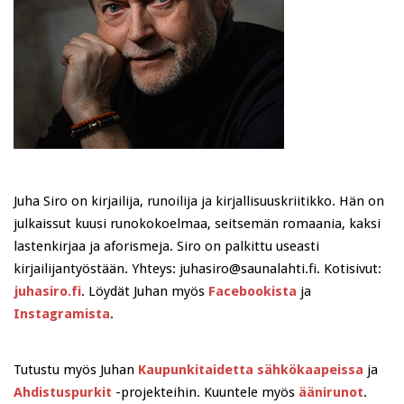
Juha Siro on kirjailija, runoilija ja kirjallisuuskriitikko. Hän on
julkaissut kuusi runokokoelmaa, seitsemän romaania, kaksi
lastenkirjaa ja aforismeja. Siro on palkittu useasti
kirjailijantyöstään. Yhteys: juhasiro@saunalahti.fi. Kotisivut:
juhasiro.fi
. Löydät Juhan myös
Facebookista
ja
Instagramista
.
Tutustu myös Juhan
Kaupunkitaidetta sähkökaapeissa
ja
Ahdistuspurkit
-projekteihin. Kuuntele myös
äänirunot
.