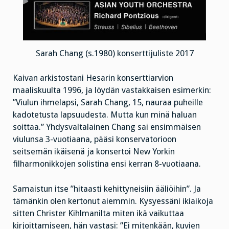
Sarah Chang (s.1980) konserttijuliste 2017
Kaivan arkistostani Hesarin konserttiarvion
maaliskuulta 1996, ja löydän vastakkaisen esimerkin:
”Viulun ihmelapsi, Sarah Chang, 15, nauraa puheille
kadotetusta lapsuudesta. Mutta kun minä haluan
soittaa.” Yhdysvaltalainen Chang sai ensimmäisen
viulunsa 3-vuotiaana, pääsi konservatorioon
seitsemän ikäisenä ja konsertoi New Yorkin
filharmonikkojen solistina ensi kerran 8-vuotiaana.
Samaistun itse ”hitaasti kehittyneisiin ääliöihin”. Ja
tämänkin olen kertonut aiemmin. Kysyessäni ikiaikoja
sitten Christer Kihlmanilta miten ikä vaikuttaa
kirjoittamiseen, hän vastasi: ”Ei mitenkään, kuvien