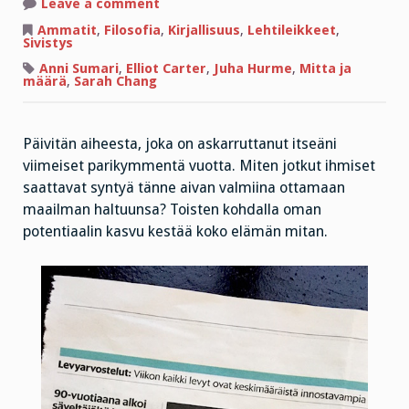
on
Leave a comment
Tervehdys,
te
Ammatit
,
Filosofia
,
Kirjallisuus
,
Lehtileikkeet
,
ihmelapset
Sivistys
ja
hitaasti
Anni Sumari
,
Elliot Carter
,
Juha Hurme
,
Mitta ja
kehittyneet
määrä
,
Sarah Chang
ääliöt!
Päivitän aiheesta, joka on askarruttanut itseäni
viimeiset parikymmentä vuotta. Miten jotkut ihmiset
saattavat syntyä tänne aivan valmiina ottamaan
maailman haltuunsa? Toisten kohdalla oman
potentiaalin kasvu kestää koko elämän mitan.