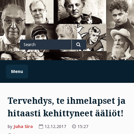
Skip
to
content
Search
for
Search
Menu
Tervehdys, te ihmelapset ja
hitaasti kehittyneet ääliöt!
by
Juha Siro
12.12.2017
15:27