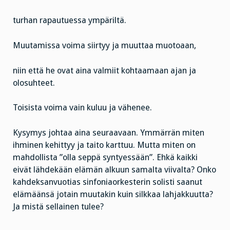
turhan rapautuessa ympäriltä.
Muutamissa voima siirtyy ja muuttaa muotoaan,
niin että he ovat aina valmiit kohtaamaan ajan ja
olosuhteet.
Toisista voima vain kuluu ja vähenee.
Kysymys johtaa aina seuraavaan. Ymmärrän miten
ihminen kehittyy ja taito karttuu. Mutta miten on
mahdollista ”olla seppä syntyessään”. Ehkä kaikki
eivät lähdekään elämän alkuun samalta viivalta? Onko
kahdeksanvuotias sinfoniaorkesterin solisti saanut
elämäänsä jotain muutakin kuin silkkaa lahjakkuutta?
Ja mistä sellainen tulee?