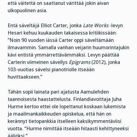
että väitettä on saattanut värittää jokin aivan
ulkopuolinen asia.
Entä säveltäjä Elliot Carter, jonka
Late Works
-levyn
Hesari kehuu kuukauden takaisessa kritiikissään:
”Noin 90 vuoden iässä Carter oppi säveltämään
ilmavammin. Samalla vanhan veijarin huumorintajukin
kävi entistä ymmärrettävämmäksi. Levyn päättää
Carterin viimeinen sävellys
Epigrams
(2012), jonka
103-vuotias sävelsi pianotriolle itseään
huvittaakseen.”
Tähän sopii lainata pari ajatusta Aamulehden
taannoisesta haastattelusta. Finlandiavoittaja Juha
Hurme kertoo ettei ole lopettanut koskaan lukemista
ja maailmankaikkeuden opiskelua, että hän on
kerännyt tietopankkia itselleen kaksikymmentäviisi
vuotta. ”Hurme nimittää itseään hitaasti kehittyneeksi
ääliöksi.”