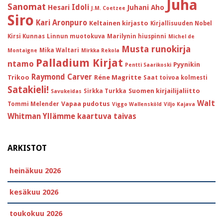
Juha
Sanomat
Idoli
Hesari
Juhani Aho
J.M. Coetzee
Siro
Kari Aronpuro
Keltainen kirjasto
Kirjallisuuden Nobel
Kirsi Kunnas
Linnun muotokuva
Marilynin hiuspinni
Michel de
Musta runokirja
Mika Waltari
Montaigne
Mirkka Rekola
Palladium Kirjat
ntamo
Pyynikin
Pentti Saarikoski
Raymond Carver
Trikoo
Réne Magritte
Saat toivoa kolmesti
Satakieli!
Suomen kirjailijaliitto
Sirkka Turkka
Savukeidas
Walt
Vapaa pudotus
Tommi Melender
Viggo Wallensköld
Viljo Kajava
Whitman
Yllämme kaartuva taivas
ARKISTOT
heinäkuu 2026
kesäkuu 2026
toukokuu 2026