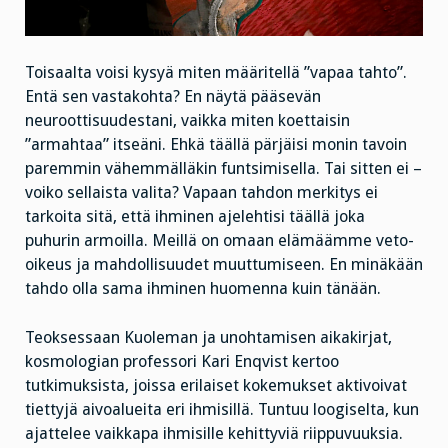
Toisaalta voisi kysyä miten määritellä ”vapaa tahto”.
Entä sen vastakohta? En näytä pääsevän
neuroottisuudestani, vaikka miten koettaisin
”armahtaa” itseäni. Ehkä täällä pärjäisi monin tavoin
paremmin vähemmälläkin funtsimisella. Tai sitten ei –
voiko sellaista valita? Vapaan tahdon merkitys ei
tarkoita sitä, että ihminen ajelehtisi täällä joka
puhurin armoilla. Meillä on omaan elämäämme veto-
oikeus ja mahdollisuudet muuttumiseen. En minäkään
tahdo olla sama ihminen huomenna kuin tänään.
Teoksessaan Kuoleman ja unohtamisen aikakirjat,
kosmologian professori Kari Enqvist kertoo
tutkimuksista, joissa erilaiset kokemukset aktivoivat
tiettyjä aivoalueita eri ihmisillä. Tuntuu loogiselta, kun
ajattelee vaikkapa ihmisille kehittyviä riippuvuuksia.