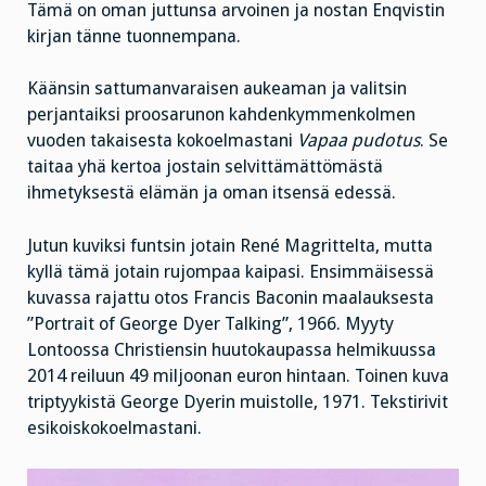
Tämä on oman juttunsa arvoinen ja nostan Enqvistin
kirjan tänne tuonnempana.
Käänsin sattumanvaraisen aukeaman ja valitsin
perjantaiksi proosarunon kahdenkymmenkolmen
vuoden takaisesta kokoelmastani
Vapaa pudotus
. Se
taitaa yhä kertoa jostain selvittämättömästä
ihmetyksestä elämän ja oman itsensä edessä.
Jutun kuviksi funtsin jotain René Magrittelta, mutta
kyllä tämä jotain rujompaa kaipasi. Ensimmäisessä
kuvassa rajattu otos Francis Baconin maalauksesta
”Portrait of George Dyer Talking”, 1966. Myyty
Lontoossa Christiensin huutokaupassa helmikuussa
2014 reiluun 49 miljoonan euron hintaan. Toinen kuva
triptyykistä George Dyerin muistolle, 1971.
Tekstirivit
esikoiskokoelmastani.