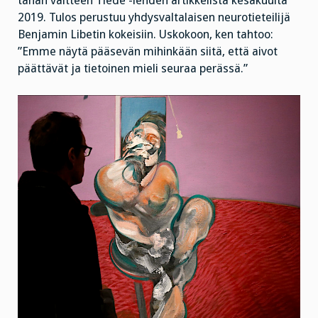
tähän väitteen Tiede -lehden artikkelista kesäkuulta
2019. Tulos perustuu yhdysvaltalaisen neurotieteilijä
Benjamin Libetin kokeisiin. Uskokoon, ken tahtoo:
”Emme näytä pääsevän mihinkään siitä, että aivot
päättävät ja tietoinen mieli seuraa perässä.”