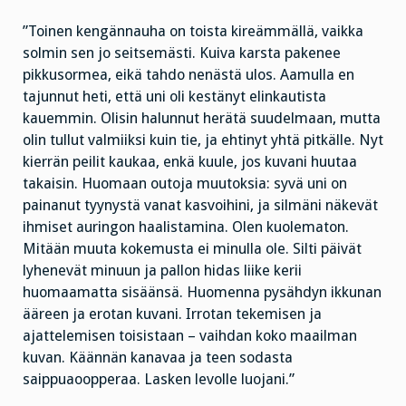
”Toinen kengännauha on toista kireämmällä, vaikka
solmin sen jo seitsemästi. Kuiva karsta pakenee
pikkusormea, eikä tahdo nenästä ulos. Aamulla en
tajunnut heti, että uni oli kestänyt elinkautista
kauemmin. Olisin halunnut herätä suudelmaan, mutta
olin tullut valmiiksi kuin tie, ja ehtinyt yhtä pitkälle. Nyt
kierrän peilit kaukaa, enkä kuule, jos kuvani huutaa
takaisin. Huomaan outoja muutoksia: syvä uni on
painanut tyynystä vanat kasvoihini, ja silmäni näkevät
ihmiset auringon haalistamina. Olen kuolematon.
Mitään muuta kokemusta ei minulla ole. Silti päivät
lyhenevät minuun ja pallon hidas liike kerii
huomaamatta sisäänsä. Huomenna pysähdyn ikkunan
ääreen ja erotan kuvani. Irrotan tekemisen ja
ajattelemisen toisistaan – vaihdan koko maailman
kuvan. Käännän kanavaa ja teen sodasta
saippuaoopperaa. Lasken levolle luojani.”