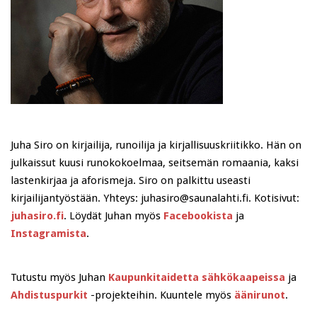
Juha Siro on kirjailija, runoilija ja kirjallisuuskriitikko. Hän on
julkaissut kuusi runokokoelmaa, seitsemän romaania, kaksi
lastenkirjaa ja aforismeja. Siro on palkittu useasti
kirjailijantyöstään. Yhteys: juhasiro@saunalahti.fi. Kotisivut:
juhasiro.fi
. Löydät Juhan myös
Facebookista
ja
Instagramista
.
Tutustu myös Juhan
Kaupunkitaidetta sähkökaapeissa
ja
Ahdistuspurkit
-projekteihin. Kuuntele myös
äänirunot
.