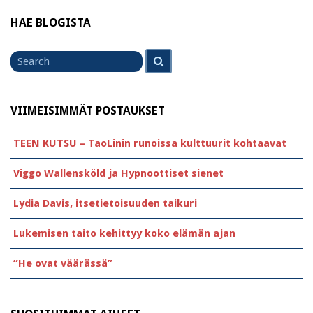
HAE BLOGISTA
Search
Search
for
VIIMEISIMMÄT POSTAUKSET
TEEN KUTSU – TaoLinin runoissa kulttuurit kohtaavat
Viggo Wallensköld ja Hypnoottiset sienet
Lydia Davis, itsetietoisuuden taikuri
Lukemisen taito kehittyy koko elämän ajan
”He ovat väärässä”