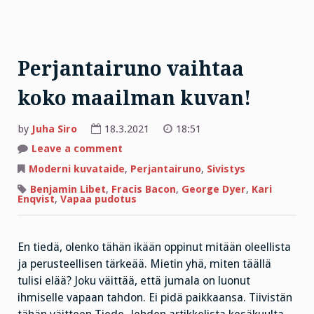
Perjantairuno vaihtaa
koko maailman kuvan!
by
Juha Siro
18.3.2021
18:51
on
Leave a comment
Perjantairuno
vaihtaa
Moderni kuvataide
,
Perjantairuno
,
Sivistys
koko
maailman
Benjamin Libet
,
Fracis Bacon
,
George Dyer
,
Kari
kuvan!
Enqvist
,
Vapaa pudotus
En tiedä, olenko tähän ikään oppinut mitään oleellista
ja perusteellisen tärkeää. Mietin yhä, miten täällä
tulisi elää? Joku väittää, että jumala on luonut
ihmiselle vapaan tahdon. Ei pidä paikkaansa. Tiivistän