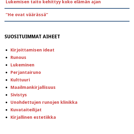
Lukemisen taito kehittyy koko elämän ajan
”He ovat väärässä”
SUOSITUIMMAT AIHEET
Kirjoittamisen ideat
Runous
Lukeminen
Perjantairuno
Kulttuuri
Maailmankirjallisuus
Sivistys
Unohdettujen runojen klinikka
Kuvataiteilijat
Kirjallinen estetiikka