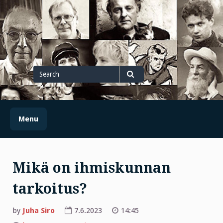
Skip
to
content
Search
for
Search
Menu
Mikä on ihmiskunnan
tarkoitus?
by
Juha Siro
7.6.2023
14:45