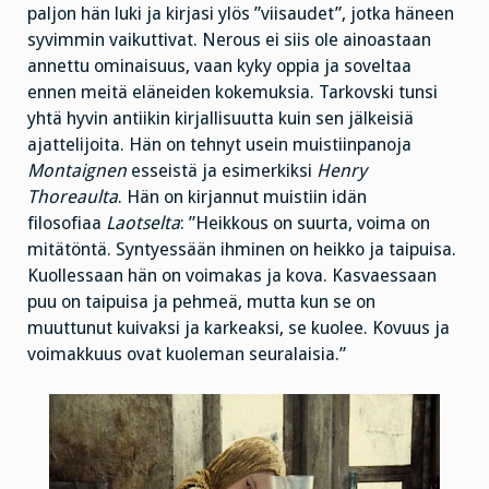
paljon hän luki ja kirjasi ylös ”viisaudet”, jotka häneen
syvimmin vaikuttivat. Nerous ei siis ole ainoastaan
annettu ominaisuus, vaan kyky oppia ja soveltaa
ennen meitä eläneiden kokemuksia. Tarkovski tunsi
yhtä hyvin antiikin kirjallisuutta kuin sen jälkeisiä
ajattelijoita. Hän on tehnyt usein muistiinpanoja
Montaignen
esseistä ja esimerkiksi
Henry
Thoreaulta
. Hän on kirjannut muistiin idän
filosofiaa
Laotselta
: ”Heikkous on suurta, voima on
mitätöntä. Syntyessään ihminen on heikko ja taipuisa.
Kuollessaan hän on voimakas ja kova. Kasvaessaan
puu on taipuisa ja pehmeä, mutta kun se on
muuttunut kuivaksi ja karkeaksi, se kuolee. Kovuus ja
voimakkuus ovat kuoleman seuralaisia.”