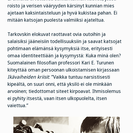
roisto ja verisen vääryyden kärsinyt kunnian mies
ajetaan kaksintaisteluun ja hyvä kukistaa pahan. Ei
mitään katsojan puolesta valmiiksi ajateltua.
Tarkovskin elokuvat raottavat ovia outoihin ja
salaisiksi jääneisiin todellisuuksiin ja saavat katsojat
pohtimaan elämänsä kysymyksiä itse, erityisesti
omaa identiteettiään ja kysymystä: Kuka minä olen?
Suomalainen filosofian professori Kari E. Turunen
kiteyttää oman persoonan ulkoistamisen kirjassaan
Ikävaiheiden kriisit
: ”Vaikka tuntuu narsistisesti
kipeältä, on suuri onni, että yksilö ei ole minkään
arvoinen; tiedottomat siteet kirpoavat. Ihmisolemus
ei pyhity itsestä, vaan itsen ulkopuolelta, itsen
vaiettua.”