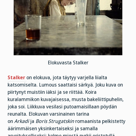
Elokuvasta Stalker
Stalker
on elokuva, jota täytyy varjella liialta
katsomiselta. Lumous saattaisi särkyä. Joku kuva on
piirtynyt muistiin iäksi ja se riittää. Koira
kuralammikon kuvajaisessa, musta bakeliittipuhelin,
joka soi. Liikkuva vesilasi putoamaisillaan pöydän
reunalta. Elokuvan varsinainen tarina
on
Arkadi
ja
Boris Strugatskin
romaanista pelkistetty
äärimmäisen yksinkertaiseksi ja samalla
arvoitukselliseksi: kolme miestä pyrkii eristetyllä