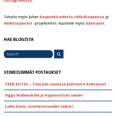
Instagramista
.
Tutustu myös Juhan
Kaupunkitaidetta sähkökaapeissa
ja
Ahdistuspurkit
-projekteihin. Kuuntele myös
äänirunot
.
HAE BLOGISTA
Search
Search
for
VIIMEISIMMÄT POSTAUKSET
TEEN KUTSU – TaoLinin runoissa kulttuurit kohtaavat
Viggo Wallensköld ja Hypnoottiset sienet
Lydia Davis, itsetietoisuuden taikuri