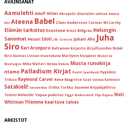
AVAINSANAT
Aamulehti
Adolf Hitler
Akropolis
Alastalon salissa
Aleksis
Babel
Ateena
Claes Andersson
Cormac McCarthy
Kivi
Helsingin
Elämän tarkoitus
Enostone
Ernst Billgren
Juha
Sanomat
Idoli
Hesari
Juhani Aho
J.M. Coetzee
Siro
Kari Aronpuro
Keltainen kirjasto
Kirjallisuuden Nobel
Kirsi Kunnas
Linnun muotokuva
Marilynin hiuspinni
Michel de
Musta runokirja
Mika Waltari
Montaigne
Mirkka Rekola
Palladium Kirjat
ntamo
Pyynikin
Pentti Saarikoski
Raymond Carver
Trikoo
Réne Magritte
Saat toivoa kolmesti
Satakieli!
Suomen kirjailijaliitto
Sirkka Turkka
Savukeidas
Walt
Vapaa pudotus
Tommi Melender
Viggo Wallensköld
Viljo Kajava
Whitman
Yllämme kaartuva taivas
ARKISTOT