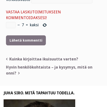
VASTAA LASKUTOIMITUKSEEN
KOMMENTOIDAKSESI!
−
7
=
kaksi
Artikkelien
Kuinka kirjoittaa ikuisuutta varten?
selaus
Hyvin henkilökohtaista – ja kysymys, mitä on
onni?
JUHA SIRO. MITÄ TAPAHTUU TODELLA.