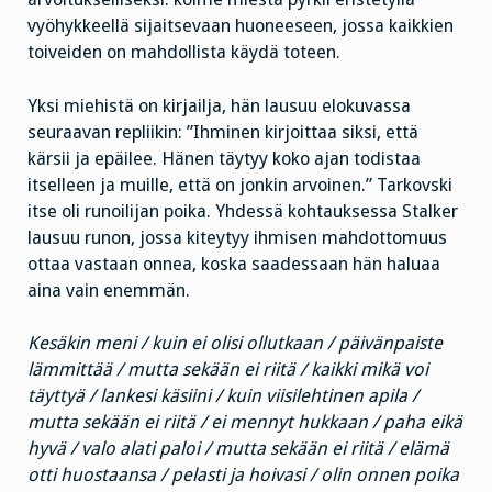
vyöhykkeellä sijaitsevaan huoneeseen, jossa kaikkien
toiveiden on mahdollista käydä toteen.
Yksi miehistä on kirjailja, hän lausuu elokuvassa
seuraavan repliikin: ”Ihminen kirjoittaa siksi, että
kärsii ja epäilee. Hänen täytyy koko ajan todistaa
itselleen ja muille, että on jonkin arvoinen.” Tarkovski
itse oli runoilijan poika. Yhdessä kohtauksessa Stalker
lausuu runon, jossa kiteytyy ihmisen mahdottomuus
ottaa vastaan onnea, koska saadessaan hän haluaa
aina vain enemmän.
Kesäkin meni / kuin ei olisi ollutkaan / päivänpaiste
lämmittää / mutta sekään ei riitä / kaikki mikä voi
täyttyä / lankesi käsiini / kuin viisilehtinen apila /
mutta sekään ei riitä / ei mennyt hukkaan / paha eikä
hyvä / valo alati paloi / mutta sekään ei riitä / elämä
otti huostaansa / pelasti ja hoivasi / olin onnen poika