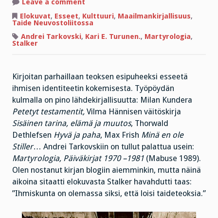
on
Leave a comment
Mikä
on
Elokuvat
,
Esseet
,
Kulttuuri
,
Maailmankirjallisuus
,
ihmiskunnan
Taide Neuvostoliitossa
tarkoitus?
Andrei Tarkovski
,
Kari E. Turunen.
,
Martyrologia
,
Stalker
Kirjoitan parhaillaan teoksen esipuheeksi esseetä
ihmisen identiteetin kokemisesta. Työpöydän
kulmalla on pino lähdekirjallisuutta: Milan Kundera
Petetyt testamentit,
Vilma Hännisen väitöskirja
Sisäinen tarina, elämä ja muutos
, Thorwald
Dethlefsen
Hyvä ja paha
, Max Frish
Minä en ole
Stiller
… Andrei Tarkovskiin on tullut palattua usein:
Martyrologia, Päiväkirjat 1970 –1981
(Mabuse 1989).
Olen nostanut kirjan blogiin aiemminkin, mutta näinä
aikoina sitaatti elokuvasta Stalker havahdutti taas:
”Ihmiskunta on olemassa siksi, että loisi taideteoksia.”