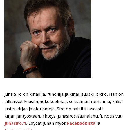
Juha Siro on kirjailija, runoilija ja kirjallisuuskriitikko. Hän on
julkaissut kuusi runokokoelmaa, seitsemän romaania, kaksi
lastenkirjaa ja aforismeja. Siro on palkittu useasti
kirjailijantyöstään. Yhteys: juhasiro@saunalahti.fi. Kotisivut:
juhasiro.fi
. Löydät Juhan myös
Facebookista
ja