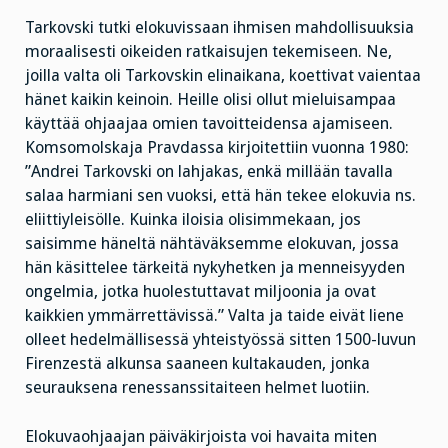
Tarkovski tutki elokuvissaan ihmisen mahdollisuuksia
moraalisesti oikeiden ratkaisujen tekemiseen. Ne,
joilla valta oli Tarkovskin elinaikana, koettivat vaientaa
hänet kaikin keinoin. Heille olisi ollut mieluisampaa
käyttää ohjaajaa omien tavoitteidensa ajamiseen.
Komsomolskaja Pravdassa kirjoitettiin vuonna 1980:
”Andrei Tarkovski on lahjakas, enkä millään tavalla
salaa harmiani sen vuoksi, että hän tekee elokuvia ns.
eliittiyleisölle. Kuinka iloisia olisimmekaan, jos
saisimme häneltä nähtäväksemme elokuvan, jossa
hän käsittelee tärkeitä nykyhetken ja menneisyyden
ongelmia, jotka huolestuttavat miljoonia ja ovat
kaikkien ymmärrettävissä.” Valta ja taide eivät liene
olleet hedelmällisessä yhteistyössä sitten 1500-luvun
Firenzestä alkunsa saaneen kultakauden, jonka
seurauksena renessanssitaiteen helmet luotiin.
Elokuvaohjaajan päiväkirjoista voi havaita miten