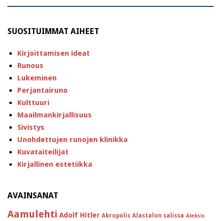
SUOSITUIMMAT AIHEET
Kirjoittamisen ideat
Runous
Lukeminen
Perjantairuno
Kulttuuri
Maailmankirjallisuus
Sivistys
Unohdettujen runojen klinikka
Kuvataiteilijat
Kirjallinen estetiikka
AVAINSANAT
Aamulehti
Adolf Hitler
Akropolis
Alastalon salissa
Aleksis