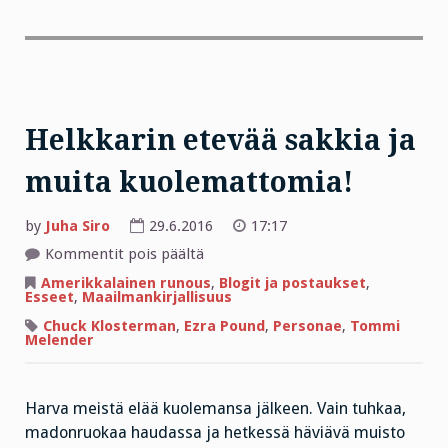
Helkkarin etevää sakkia ja
muita kuolemattomia!
by
Juha Siro
29.6.2016
17:17
artikkelissa
Kommentit pois päältä
Helkkarin
etevää
Amerikkalainen runous
,
Blogit ja postaukset
,
sakkia
Esseet
,
Maailmankirjallisuus
ja
muita
Chuck Klosterman
,
Ezra Pound
,
Personae
,
Tommi
kuolemattomia!
Melender
Harva meistä elää kuolemansa jälkeen. Vain tuhkaa,
madonruokaa haudassa ja hetkessä häviävä muisto