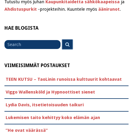
Tutustu myös Juhan
Kaupunkitaidetta sähkökaapeissa
ja
Ahdistuspurkit
-projekteihin. Kuuntele myös
äänirunot
.
HAE BLOGISTA
Search
Search
for
VIIMEISIMMÄT POSTAUKSET
TEEN KUTSU – TaoLinin runoissa kulttuurit kohtaavat
Viggo Wallensköld ja Hypnoottiset sienet
Lydia Davis, itsetietoisuuden taikuri
Lukemisen taito kehittyy koko elämän ajan
”He ovat väärässä”