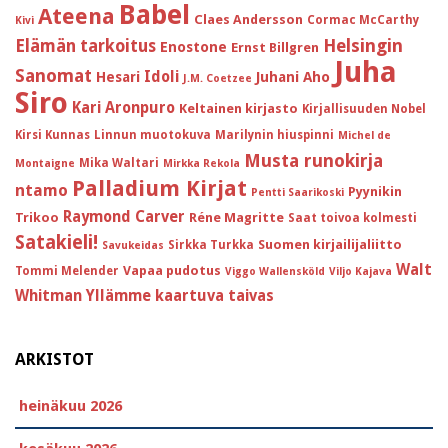
Babel
Ateena
Claes Andersson
Cormac McCarthy
Kivi
Helsingin
Elämän tarkoitus
Enostone
Ernst Billgren
Juha
Sanomat
Idoli
Hesari
Juhani Aho
J.M. Coetzee
Siro
Kari Aronpuro
Keltainen kirjasto
Kirjallisuuden Nobel
Kirsi Kunnas
Linnun muotokuva
Marilynin hiuspinni
Michel de
Musta runokirja
Mika Waltari
Montaigne
Mirkka Rekola
Palladium Kirjat
ntamo
Pyynikin
Pentti Saarikoski
Raymond Carver
Trikoo
Réne Magritte
Saat toivoa kolmesti
Satakieli!
Suomen kirjailijaliitto
Sirkka Turkka
Savukeidas
Walt
Vapaa pudotus
Tommi Melender
Viggo Wallensköld
Viljo Kajava
Whitman
Yllämme kaartuva taivas
ARKISTOT
heinäkuu 2026