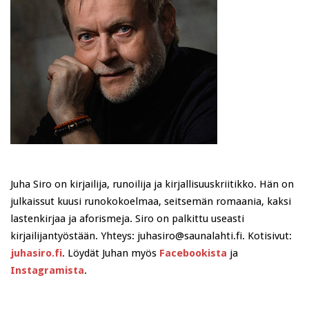
Juha Siro on kirjailija, runoilija ja kirjallisuuskriitikko. Hän on
julkaissut kuusi runokokoelmaa, seitsemän romaania, kaksi
lastenkirjaa ja aforismeja. Siro on palkittu useasti
kirjailijantyöstään. Yhteys: juhasiro@saunalahti.fi. Kotisivut:
juhasiro.fi
. Löydät Juhan myös
Facebookista
ja
Instagramista
.