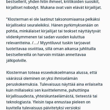
bestsellerit, yhden hitin ihmeet, kriitikoiden suosikit,
kirjalliset nobodyt. Mukana ovat vain elävät kirjailijat.
”Klosterman ei ole laatinut taksonomiaansa pelkäksi
kirjalliseksi seuraleikiksi. Hänen pyrkimyksenään on
pohtia, minkälaiset kirjailijat tai teokset näyttäytyvät
viidenkymmenen tai sadan vuoden kuluttua
relevantteina. /…/ Myyntiluvut tuskin tarjoavat
luotettavaa osviittaa, sillä oman aikansa juhlituilla
bestsellereillä on harvoin mitään annettavaa
jälkipolville.
Klosterman toteaa esseekokoelmansa alussa, että
väärässä oleminen on yksi ihmiselämän
peruskokemuksia. Tulevaisuus näyttää aina erilaiselta
kuin millaiseksi sen kuvittelemme, puhuttiinpa
kirjallisuudesta, yhteiskuntaelämästä, tieteestä tai
teknologiasta. Yleisin tapa ennustaa pieleen on
kuvitella tulevaisuus päivitetyksi versioksi