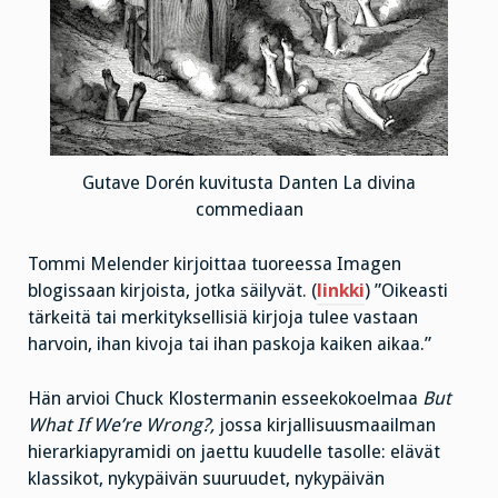
Gutave Dorén kuvitusta Danten La divina
commediaan
Tommi Melender kirjoittaa tuoreessa Imagen
blogissaan kirjoista, jotka säilyvät. (
linkki
) ”Oikeasti
tärkeitä tai merkityksellisiä kirjoja tulee vastaan
harvoin, ihan kivoja tai ihan paskoja kaiken aikaa.”
Hän arvioi Chuck Klostermanin esseekokoelmaa
But
What If We’re Wrong?,
jossa kirjallisuusmaailman
hierarkiapyramidi on jaettu kuudelle tasolle: elävät
klassikot, nykypäivän suuruudet, nykypäivän