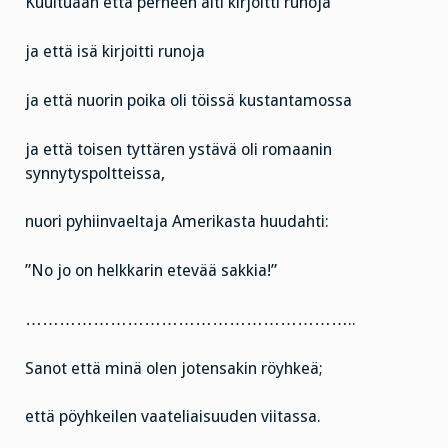
Kuultuaan että perheen äiti kirjoitti runoja
ja että isä kirjoitti runoja
ja että nuorin poika oli töissä kustantamossa
ja että toisen tyttären ystävä oli romaanin
synnytyspoltteissa,
nuori pyhiinvaeltaja Amerikasta huudahti:
”No jo on helkkarin etevää sakkia!”
…………………………………………………..
Sanot että minä olen jotensakin röyhkeä;
että pöyhkeilen vaateliaisuuden viitassa.