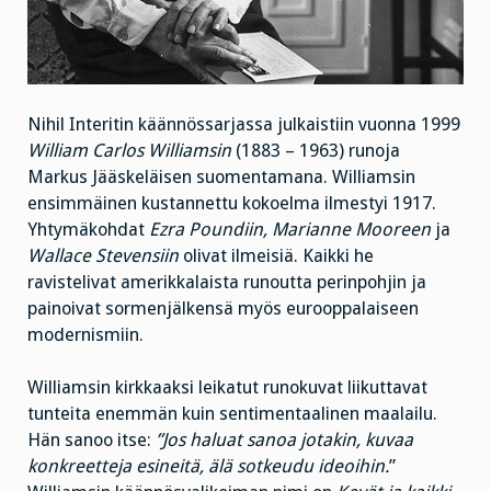
Nihil Interitin käännössarjassa julkaistiin vuonna 1999
William Carlos Williamsin
(1883 – 1963) runoja
Markus Jääskeläisen suomentamana. Williamsin
ensimmäinen kustannettu kokoelma ilmestyi 1917.
Yhtymäkohdat
Ezra Poundiin, Marianne Mooreen
ja
Wallace Stevensiin
olivat ilmeisiä. Kaikki he
ravistelivat amerikkalaista runoutta perinpohjin ja
painoivat sormenjälkensä myös eurooppalaiseen
modernismiin.
Williamsin kirkkaaksi leikatut runokuvat liikuttavat
tunteita enemmän kuin sentimentaalinen maalailu.
Hän sanoo itse:
”Jos haluat sanoa jotakin, kuvaa
konkreetteja esineitä, älä sotkeudu ideoihin.
”