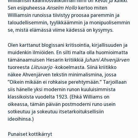
Williamsin käännösvalikoiman nimi on
Kevät ja kaikki
.
Sen esipuheessa
Anselm Hollo
kertoo miten
Williamsin runoissa tiivistyy proosaa paremmin ja
taloudellisemmin, tyylikkäämmin ja monipuolisemmin
se, mistä elämässä viime kädessä on kysymys.
Olen karttanut blogissani kritisointia, kirjallisuuden ja
muidenkin ilmiöiden. En silti malta olla huomioimatta
tämänaamuisen Hesarin kritiikkiä
Juhani Ahvenjärven
tuoreesta
Liituvarjo
-kokoelmasta. Siinä kriitikko
näkee Ahvenjärven tekstin minimalismina, jossa
”Oikein mikään ei rohkaise perehtymään.” Tarjoillaan
siis hänelle yksi modernin runon kuuluisimmista
klassikoista vuodelta 1923. (Ehkä Williams on
oikeassa, tämän päivän postmoderni runo usein
sotkeutuu ja sokeutuu itsetarkoituksellisiin
ideoihinsa.)
Punaiset kottikärryt