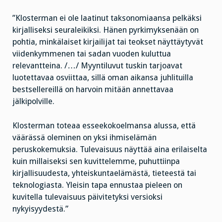
”Klosterman ei ole laatinut taksonomiaansa pelkäksi
kirjalliseksi seuraleikiksi. Hänen pyrkimyksenään on
pohtia, minkälaiset kirjailijat tai teokset näyttäytyvät
viidenkymmenen tai sadan vuoden kuluttua
relevantteina. /…/ Myyntiluvut tuskin tarjoavat
luotettavaa osviittaa, sillä oman aikansa juhlituilla
bestsellereillä on harvoin mitään annettavaa
jälkipolville.
Klosterman toteaa esseekokoelmansa alussa, että
väärässä oleminen on yksi ihmiselämän
peruskokemuksia. Tulevaisuus näyttää aina erilaiselta
kuin millaiseksi sen kuvittelemme, puhuttiinpa
kirjallisuudesta, yhteiskuntaelämästä, tieteestä tai
teknologiasta. Yleisin tapa ennustaa pieleen on
kuvitella tulevaisuus päivitetyksi versioksi
nykyisyydestä.”