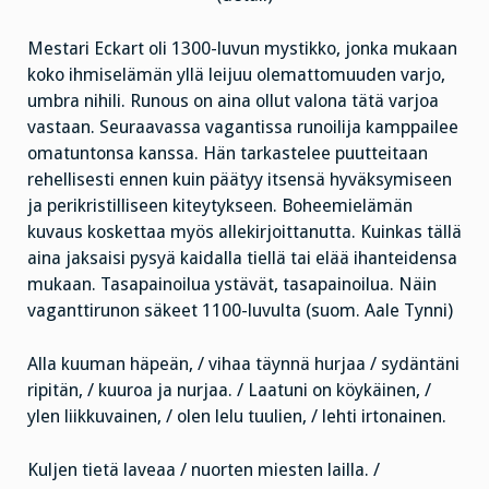
Mestari Eckart oli 1300-luvun mystikko, jonka mukaan
koko ihmiselämän yllä leijuu olemattomuuden varjo,
umbra nihili. Runous on aina ollut valona tätä varjoa
vastaan. Seuraavassa vagantissa runoilija kamppailee
omatuntonsa kanssa. Hän tarkastelee puutteitaan
rehellisesti ennen kuin päätyy itsensä hyväksymiseen
ja perikristilliseen kiteytykseen. Boheemielämän
kuvaus koskettaa myös allekirjoittanutta. Kuinkas tällä
aina jaksaisi pysyä kaidalla tiellä tai elää ihanteidensa
mukaan. Tasapainoilua ystävät, tasapainoilua. Näin
vaganttirunon säkeet 1100-luvulta (suom. Aale Tynni)
Alla kuuman häpeän, / vihaa täynnä hurjaa / sydäntäni
ripitän, / kuuroa ja nurjaa. / Laatuni on köykäinen, /
ylen liikkuvainen, / olen lelu tuulien, / lehti irtonainen.
Kuljen tietä laveaa / nuorten miesten lailla. /