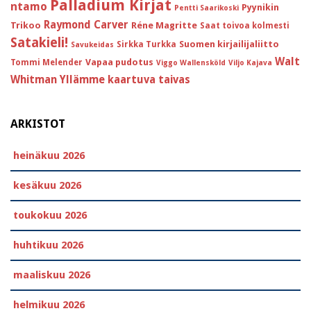
Palladium Kirjat
ntamo
Pyynikin
Pentti Saarikoski
Raymond Carver
Trikoo
Réne Magritte
Saat toivoa kolmesti
Satakieli!
Suomen kirjailijaliitto
Sirkka Turkka
Savukeidas
Walt
Vapaa pudotus
Tommi Melender
Viggo Wallensköld
Viljo Kajava
Whitman
Yllämme kaartuva taivas
ARKISTOT
heinäkuu 2026
kesäkuu 2026
toukokuu 2026
huhtikuu 2026
maaliskuu 2026
helmikuu 2026