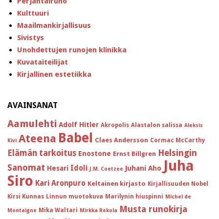
Perjantairuno
Kulttuuri
Maailmankirjallisuus
Sivistys
Unohdettujen runojen klinikka
Kuvataiteilijat
Kirjallinen estetiikka
AVAINSANAT
Aamulehti
Adolf Hitler
Akropolis
Alastalon salissa
Aleksis
Babel
Ateena
Claes Andersson
Cormac McCarthy
Kivi
Helsingin
Elämän tarkoitus
Enostone
Ernst Billgren
Juha
Sanomat
Idoli
Hesari
Juhani Aho
J.M. Coetzee
Siro
Kari Aronpuro
Keltainen kirjasto
Kirjallisuuden Nobel
Kirsi Kunnas
Linnun muotokuva
Marilynin hiuspinni
Michel de
Musta runokirja
Mika Waltari
Montaigne
Mirkka Rekola