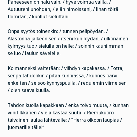
Paheeseen on halu vain, / hyve voimaa vailla. /
Autuuteni unohdan, / elän himoissani, / lihan töitä
toimitan, / kuollut sielultani.
Onpa syytös toinenkin: / tunnen pelipöydän. /
Alastonna jälkeen sen / itseni kun löydän, / ulkonainen
kylmyys tuo / sielulle on helle: / soinnin kauniimman
se luo / laulun sävelelle.
Kolmanneksi väitetään: / viihdyn kapakassa. / Totta,
senpä tahdonkin / pitää kunniassa, / kunnes parvi
enkelten / seisoo kynnyspuulla, / requiemin viimeisen
/ olen saava kuulla.
Tahdon kuolla kapakkaan / enkä toivo muuta, / kunhan
viinitilkkanen / vielä kastaa suuta. / Riemukuoro
taivainen laulaa lähtevälle: / ”Herra olkoon laupias /
juomarille tälle!”