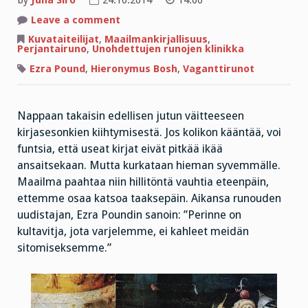
on
Leave a comment
Kapakkaan
käy
Kuvataiteilijat
,
Maailmankirjallisuus
,
runoilijan
Perjantairuno
,
Unohdettujen runojen klinikka
kiire!
Ezra Pound
,
Hieronymus Bosh
,
Vaganttirunot
Nappaan takaisin edellisen jutun väitteeseen
kirjasesonkien kiihtymisestä. Jos kolikon kääntää, voi
funtsia, että useat kirjat eivät pitkää ikää
ansaitsekaan. Mutta kurkataan hieman syvemmälle.
Maailma paahtaa niin hillitöntä vauhtia eteenpäin,
ettemme osaa katsoa taaksepäin. Aikansa runouden
uudistajan, Ezra Poundin sanoin: ”Perinne on
kultavitja, jota varjelemme, ei kahleet meidän
sitomiseksemme.”