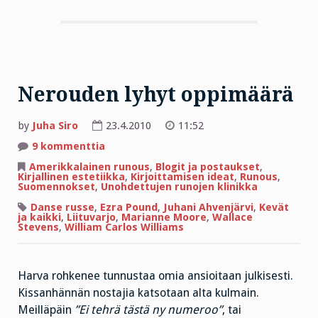
Nerouden lyhyt oppimäärä
by
Juha Siro
23.4.2010
11:52
artikkeliin
9 kommenttia
Nerouden
lyhyt
Amerikkalainen runous
,
Blogit ja postaukset
,
oppimäärä
Kirjallinen estetiikka
,
Kirjoittamisen ideat
,
Runous
,
Suomennokset
,
Unohdettujen runojen klinikka
Danse russe
,
Ezra Pound
,
Juhani Ahvenjärvi
,
Kevät
ja kaikki
,
Liituvarjo
,
Marianne Moore
,
Wallace
Stevens
,
William Carlos Williams
Harva rohkenee tunnustaa omia ansioitaan julkisesti.
Kissanhännän nostajia katsotaan alta kulmain.
Meilläpäin
”Ei tehrä tästä ny numeroo”
, tai