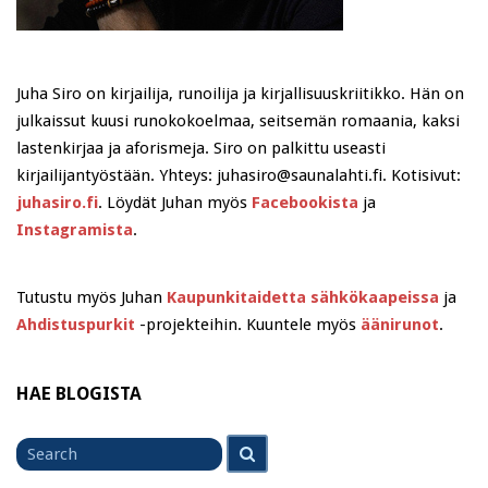
Juha Siro on kirjailija, runoilija ja kirjallisuuskriitikko. Hän on
julkaissut kuusi runokokoelmaa, seitsemän romaania, kaksi
lastenkirjaa ja aforismeja. Siro on palkittu useasti
kirjailijantyöstään. Yhteys: juhasiro@saunalahti.fi. Kotisivut:
juhasiro.fi
. Löydät Juhan myös
Facebookista
ja
Instagramista
.
Tutustu myös Juhan
Kaupunkitaidetta sähkökaapeissa
ja
Ahdistuspurkit
-projekteihin. Kuuntele myös
äänirunot
.
HAE BLOGISTA
Search
Search
for