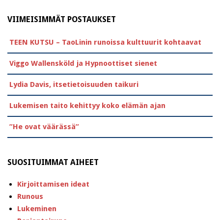
VIIMEISIMMÄT POSTAUKSET
TEEN KUTSU – TaoLinin runoissa kulttuurit kohtaavat
Viggo Wallensköld ja Hypnoottiset sienet
Lydia Davis, itsetietoisuuden taikuri
Lukemisen taito kehittyy koko elämän ajan
”He ovat väärässä”
SUOSITUIMMAT AIHEET
Kirjoittamisen ideat
Runous
Lukeminen