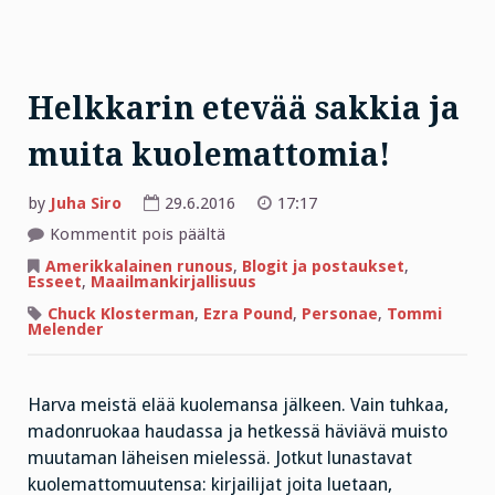
Helkkarin etevää sakkia ja
muita kuolemattomia!
by
Juha Siro
29.6.2016
17:17
artikkelissa
Kommentit pois päältä
Helkkarin
etevää
Amerikkalainen runous
,
Blogit ja postaukset
,
sakkia
Esseet
,
Maailmankirjallisuus
ja
muita
Chuck Klosterman
,
Ezra Pound
,
Personae
,
Tommi
kuolemattomia!
Melender
Harva meistä elää kuolemansa jälkeen. Vain tuhkaa,
madonruokaa haudassa ja hetkessä häviävä muisto
muutaman läheisen mielessä. Jotkut lunastavat
kuolemattomuutensa: kirjailijat joita luetaan,