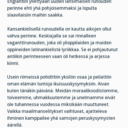
Englantiin yllettyään uuden länsimaisen runouden
perinne ehti yhä pohjoisemmaksi ja lopulta
slaavilaisiin maihin saakka.
Kansankielisellä runoudella on kautta aikojen ollut
vahva perinne. Keskiajalla se sai rinnalleen
vaganttirunouden, joka oli ylioppilaiden ja muiden
oppineiden latinankielistä lyriikkaa. Se ei pohjautunut
antiikin perinteeseen vaan oli hetkessä ja arjessa
kiinni.
Usein riimeissä pohdittiin yksilön osaa ja peilattiin
oman elämän tuntoja ikuisuuskysymyksiin. Aivan
kuten tänäkin päivänä. Meidän moraalikoodistomme,
toiveemme, uhmakkuutemme ja unelmamme eivät
ole tuhannessa vuodessa miksikään muuttuneet.
Vaikka maailmanselitykset vaihtuvat, ajatteleva
ihminen kamppailee yhä samojen peruskysymysten
äärellä.