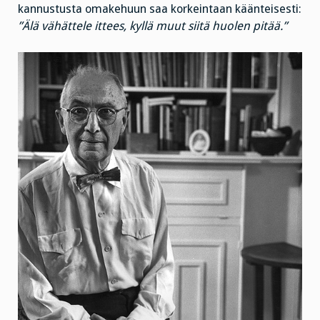
kannustusta omakehuun saa korkeintaan käänteisesti:
”Älä vähättele ittees, kyllä muut siitä huolen pitää.”