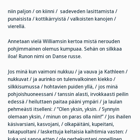
niin paljon / on kiinni / sadeveden lasittamista /
punaisista / kottikärryistä / valkoisten kanojen /
vierellä.
Annetaan vielä Williamsin kertoa mistä nerouden
pohjimmainen olemus kumpuaa. Sehän on silkkaa
iloa! Runon nimi on Danse russe.
Jos minä kun vaimoni nukkuu / ja vauva ja Kathleen /
nukkuvat / ja aurinko on tulenvalkoinen kiekko /
silkkisumussa / hohtavien puiden yllä, / jos minä
pohjoishuoneessani / tanssin alasti, irvokkaasti peilin
edessä / heiluttaen paitaa pääni ympäri / ja laulan
pehmeästi itselleni: / ”Olen yksin, yksin. / Synnyin
olemaan yksin, / minun on paras olla niin!” / Jos ihailen
käsivarsiani, kasvojani, / olkapäitäni, kupeitani,
takapuoltani / laskettuja keltaisia kaihtimia vasten: /
kuka voi sanoa etten / ole perhekuntani onnellinen