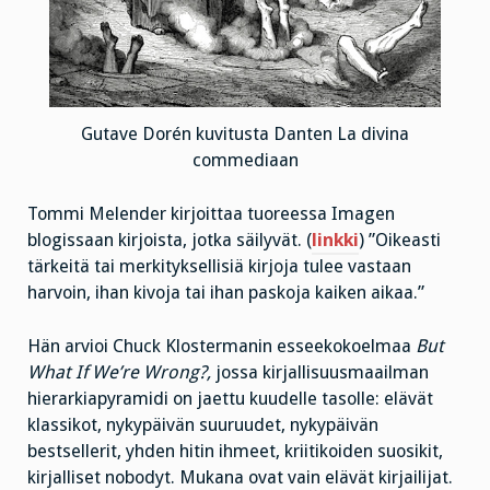
Gutave Dorén kuvitusta Danten La divina
commediaan
Tommi Melender kirjoittaa tuoreessa Imagen
blogissaan kirjoista, jotka säilyvät. (
linkki
) ”Oikeasti
tärkeitä tai merkityksellisiä kirjoja tulee vastaan
harvoin, ihan kivoja tai ihan paskoja kaiken aikaa.”
Hän arvioi Chuck Klostermanin esseekokoelmaa
But
What If We’re Wrong?,
jossa kirjallisuusmaailman
hierarkiapyramidi on jaettu kuudelle tasolle: elävät
klassikot, nykypäivän suuruudet, nykypäivän
bestsellerit, yhden hitin ihmeet, kriitikoiden suosikit,
kirjalliset nobodyt. Mukana ovat vain elävät kirjailijat.