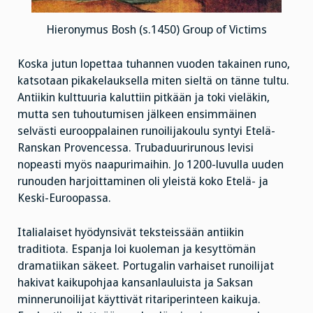
Hieronymus Bosh (s.1450) Group of Victims
Koska jutun lopettaa tuhannen vuoden takainen runo,
katsotaan pikakelauksella miten sieltä on tänne tultu.
Antiikin kulttuuria kaluttiin pitkään ja toki vieläkin,
mutta sen tuhoutumisen jälkeen ensimmäinen
selvästi eurooppalainen runoilijakoulu syntyi Etelä-
Ranskan Provencessa. Trubaduurirunous levisi
nopeasti myös naapurimaihin. Jo 1200-luvulla uuden
runouden harjoittaminen oli yleistä koko Etelä- ja
Keski-Euroopassa.
Italialaiset hyödynsivät teksteissään antiikin
traditiota. Espanja loi kuoleman ja kesyttömän
dramatiikan säkeet. Portugalin varhaiset runoilijat
hakivat kaikupohjaa kansanlauluista ja Saksan
minnerunoilijat käyttivät ritariperinteen kaikuja.