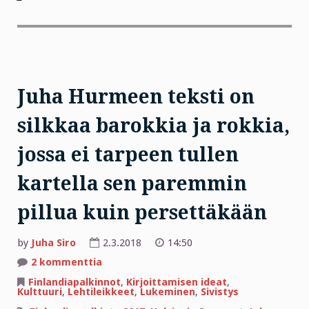
Juha Hurmeen teksti on
silkkaa barokkia ja rokkia,
jossa ei tarpeen tullen
kartella sen paremmin
pillua kuin persettäkään
by
Juha Siro
2.3.2018
14:50
artikkeliin
2 kommenttia
Juha
Hurmeen
Finlandiapalkinnot
,
Kirjoittamisen ideat
,
teksti
Kulttuuri
,
Lehtileikkeet
,
Lukeminen
,
Sivistys
on