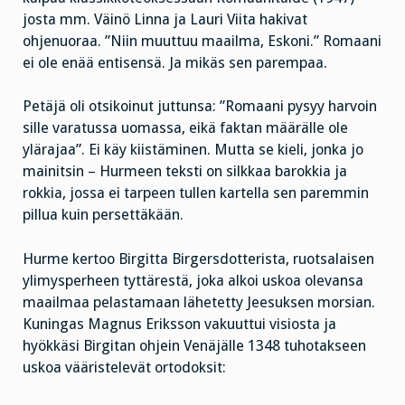
josta mm. Väinö Linna ja Lauri Viita hakivat
ohjenuoraa. ”Niin muuttuu maailma, Eskoni.” Romaani
ei ole enää entisensä. Ja mikäs sen parempaa.
Petäjä oli otsikoinut juttunsa: ”Romaani pysyy harvoin
sille varatussa uomassa, eikä faktan määrälle ole
ylärajaa”. Ei käy kiistäminen. Mutta se kieli, jonka jo
mainitsin – Hurmeen teksti on silkkaa barokkia ja
rokkia, jossa ei tarpeen tullen kartella sen paremmin
pillua kuin persettäkään.
Hurme kertoo Birgitta Birgersdotterista, ruotsalaisen
ylimysperheen tyttärestä, joka alkoi uskoa olevansa
maailmaa pelastamaan lähetetty Jeesuksen morsian.
Kuningas Magnus Eriksson vakuuttui visiosta ja
hyökkäsi Birgitan ohjein Venäjälle 1348 tuhotakseen
uskoa vääristelevät ortodoksit: