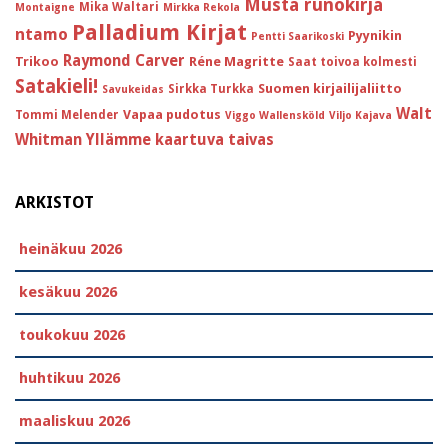
Musta runokirja
Mika Waltari
Montaigne
Mirkka Rekola
Palladium Kirjat
ntamo
Pyynikin
Pentti Saarikoski
Raymond Carver
Trikoo
Réne Magritte
Saat toivoa kolmesti
Satakieli!
Suomen kirjailijaliitto
Sirkka Turkka
Savukeidas
Walt
Vapaa pudotus
Tommi Melender
Viggo Wallensköld
Viljo Kajava
Whitman
Yllämme kaartuva taivas
ARKISTOT
heinäkuu 2026
kesäkuu 2026
toukokuu 2026
huhtikuu 2026
maaliskuu 2026