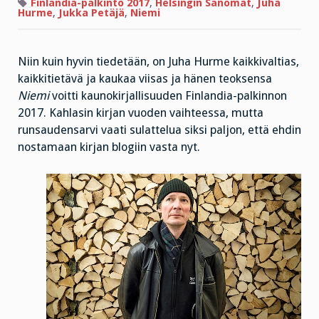
silkkaa
Finlandia-palkinto 2017
,
Helsingin Sanomat
,
Juha
barokkia
Hurme
,
Jukka Petäjä
,
Niemi
ja
rokkia,
jossa
ei
tarpeen
Niin kuin hyvin tiedetään, on Juha Hurme kaikkivaltias,
tullen
kaikkitietävä ja kaukaa viisas ja hänen teoksensa
kartella
sen
Niemi
voitti kaunokirjallisuuden Finlandia-palkinnon
paremmin
pillua
2017. Kahlasin kirjan vuoden vaihteessa, mutta
kuin
runsaudensarvi vaati sulattelua siksi paljon, että ehdin
persettäkään
nostamaan kirjan blogiin vasta nyt.