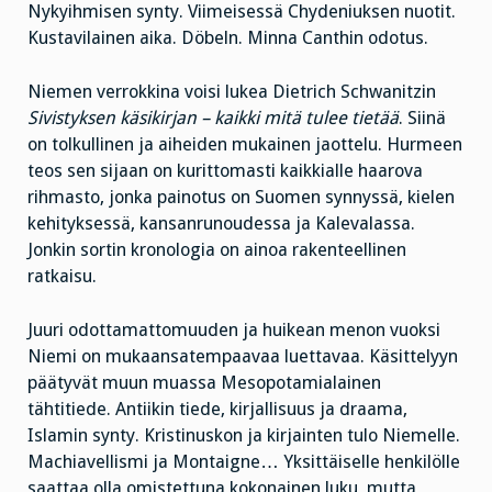
Nykyihmisen synty. Viimeisessä Chydeniuksen nuotit.
Kustavilainen aika. Döbeln. Minna Canthin odotus.
Niemen verrokkina voisi lukea Dietrich Schwanitzin
Sivistyksen käsikirjan – kaikki mitä tulee tietää
. Siinä
on tolkullinen ja aiheiden mukainen jaottelu. Hurmeen
teos sen sijaan on kurittomasti kaikkialle haarova
rihmasto, jonka painotus on Suomen synnyssä, kielen
kehityksessä, kansanrunoudessa ja Kalevalassa.
Jonkin sortin kronologia on ainoa rakenteellinen
ratkaisu.
Juuri odottamattomuuden ja huikean menon vuoksi
Niemi on mukaansatempaavaa luettavaa. Käsittelyyn
päätyvät muun muassa Mesopotamialainen
tähtitiede. Antiikin tiede, kirjallisuus ja draama,
Islamin synty. Kristinuskon ja kirjainten tulo Niemelle.
Machiavellismi ja Montaigne… Yksittäiselle henkilölle
saattaa olla omistettuna kokonainen luku, mutta