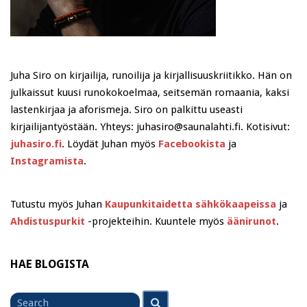
Juha Siro on kirjailija, runoilija ja kirjallisuuskriitikko. Hän on
julkaissut kuusi runokokoelmaa, seitsemän romaania, kaksi
lastenkirjaa ja aforismeja. Siro on palkittu useasti
kirjailijantyöstään. Yhteys: juhasiro@saunalahti.fi. Kotisivut:
juhasiro.fi
. Löydät Juhan myös
Facebookista
ja
Instagramista
.
Tutustu myös Juhan
Kaupunkitaidetta sähkökaapeissa
ja
Ahdistuspurkit
-projekteihin. Kuuntele myös
äänirunot
.
HAE BLOGISTA
Search
Search
for