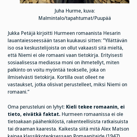
Juha Hurme, kuva:
Malmintalo/tapahtumat/Puupää
Jukka Petäjä kirjoitti Hurmeen romaanista Hesarin
lauantaiesseessään tasan kuukausi sitten: ”Yllättävän
iso osa keskustelijoista on ollut vakaasti sitä mieltä,
että Niemi ei ole romaani vaan tietokirja. Erityisesti
sosiaalisessa mediassa moni on ihmetellyt, miten
palkinto on voitu myöntää teokselle, joka on
ilmiselvästi tietokirja. Kortilla ovat olleet ne
vastaukset, jotka olisivat perustelleet, miksi Niemi on
romaani.”
Oma perusteluni on lyhyt:
Kieli tekee romaanin, ei
tieto, eivätkä faktat.
Hurmeen romaanissa ei ole
tietoakaan päähenkilöstä, rakenteellisista ratkaisuista
tai draaman kaaresta. Kaikesta siitä mitä Alex Matson
kaipaa klassikkoteoksessaan Romaanitaide (1947)