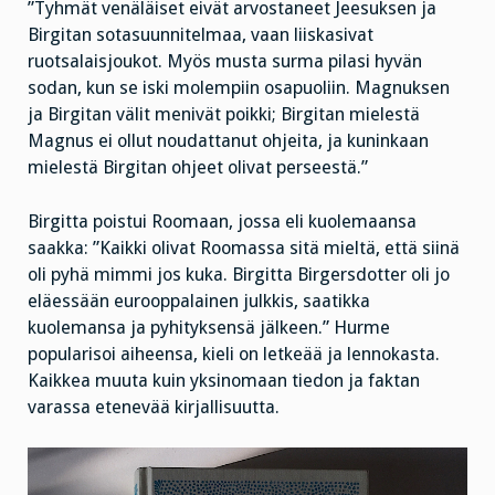
”Tyhmät venäläiset eivät arvostaneet Jeesuksen ja
Birgitan sotasuunnitelmaa, vaan liiskasivat
ruotsalaisjoukot. Myös musta surma pilasi hyvän
sodan, kun se iski molempiin osapuoliin. Magnuksen
ja Birgitan välit menivät poikki; Birgitan mielestä
Magnus ei ollut noudattanut ohjeita, ja kuninkaan
mielestä Birgitan ohjeet olivat perseestä.”
Birgitta poistui Roomaan, jossa eli kuolemaansa
saakka: ”Kaikki olivat Roomassa sitä mieltä, että siinä
oli pyhä mimmi jos kuka. Birgitta Birgersdotter oli jo
eläessään eurooppalainen julkkis, saatikka
kuolemansa ja pyhityksensä jälkeen.” Hurme
popularisoi aiheensa, kieli on letkeää ja lennokasta.
Kaikkea muuta kuin yksinomaan tiedon ja faktan
varassa etenevää kirjallisuutta.