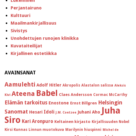
Lukeminen
Perjantairuno
Kulttuuri
Maailmankirjallisuus
Sivistys
Unohdettujen runojen klinikka
Kuvataiteilijat
Kirjallinen estetiikka
AVAINSANAT
Aamulehti
Adolf Hitler
Akropolis
Alastalon salissa
Aleksis
Babel
Ateena
Claes Andersson
Cormac McCarthy
Kivi
Helsingin
Elämän tarkoitus
Enostone
Ernst Billgren
Juha
Sanomat
Idoli
Hesari
Juhani Aho
J.M. Coetzee
Siro
Kari Aronpuro
Keltainen kirjasto
Kirjallisuuden Nobel
Kirsi Kunnas
Linnun muotokuva
Marilynin hiuspinni
Michel de