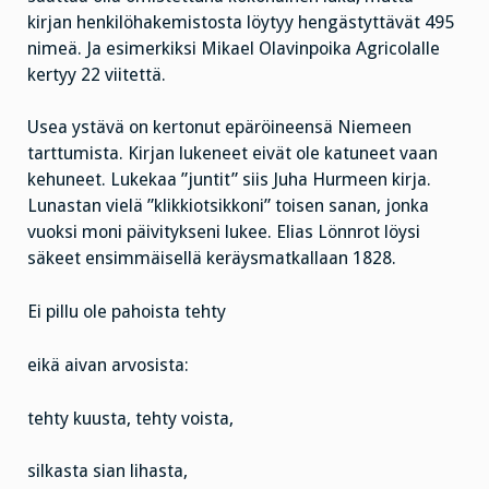
kirjan henkilöhakemistosta löytyy hengästyttävät 495
nimeä. Ja esimerkiksi Mikael Olavinpoika Agricolalle
kertyy 22 viitettä.
Usea ystävä on kertonut epäröineensä Niemeen
tarttumista. Kirjan lukeneet eivät ole katuneet vaan
kehuneet. Lukekaa ”juntit” siis Juha Hurmeen kirja.
Lunastan vielä ”klikkiotsikkoni” toisen sanan, jonka
vuoksi moni päivitykseni lukee. Elias Lönnrot löysi
säkeet ensimmäisellä keräysmatkallaan 1828.
Ei pillu ole pahoista tehty
eikä aivan arvosista:
tehty kuusta, tehty voista,
silkasta sian lihasta,