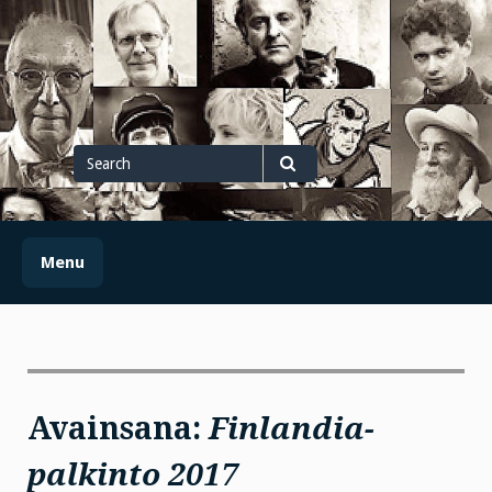
Skip
to
content
Search
for
Search
Menu
Avainsana:
Finlandia-
palkinto 2017