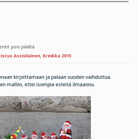
artikkelissa
tit pois päältä
Jouluksi
Ateenaan
iscus Assisilainen
,
Kreikka 2015
naan kirjoittamaan ja palaan vuoden vaihduttua.
hen malliin, ettei isompia esteitä ilmaannu.