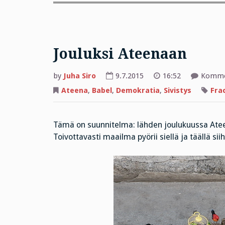
Jouluksi Ateenaan
by
Juha Siro
9.7.2015
16:52
Kommen
Ateena
,
Babel
,
Demokratia
,
Sivistys
Frac
Tämä on suunnitelma: lähden joulukuussa Atee
Toivottavasti maailma pyörii siellä ja täällä sii