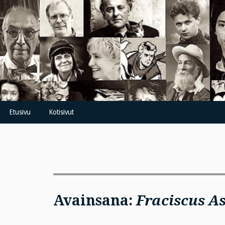
Skip
to
content
Etusivu
Kotisivut
Avainsana:
Fraciscus As