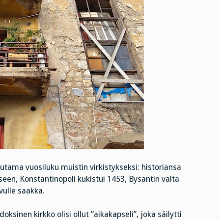
tama vuosiluku muistin virkistykseksi: historiansa
iseen, Konstantinopoli kukistui 1453, Bysantin valta
vulle saakka.
doksinen kirkko olisi ollut ”aikakapseli”, joka säilytti