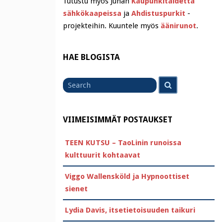
Tutustu myös Juhan
Kaupunkitaidetta
sähkökaapeissa
ja
Ahdistuspurkit
-
projekteihin. Kuuntele myös
äänirunot
.
HAE BLOGISTA
Search
Search
for
VIIMEISIMMÄT POSTAUKSET
TEEN KUTSU – TaoLinin runoissa
kulttuurit kohtaavat
Viggo Wallensköld ja Hypnoottiset
sienet
Lydia Davis, itsetietoisuuden taikuri