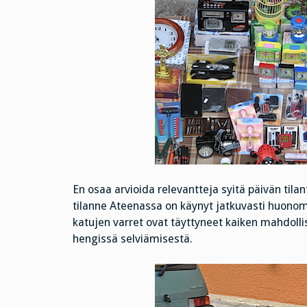
En osaa arvioida relevantteja syitä päivän til
tilanne Ateenassa on käynyt jatkuvasti huonomm
katujen varret ovat täyttyneet kaiken mahdolli
hengissä selviämisestä.