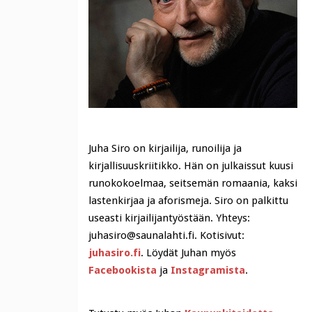
Juha Siro on kirjailija, runoilija ja
kirjallisuuskriitikko. Hän on julkaissut kuusi
runokokoelmaa, seitsemän romaania, kaksi
lastenkirjaa ja aforismeja. Siro on palkittu
useasti kirjailijantyöstään. Yhteys:
juhasiro@saunalahti.fi. Kotisivut:
juhasiro.fi
. Löydät Juhan myös
Facebookista
ja
Instagramista
.