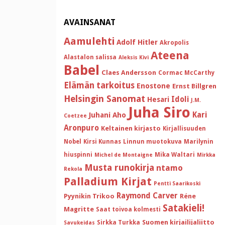
AVAINSANAT
Aamulehti
Adolf Hitler
Akropolis
Ateena
Alastalon salissa
Aleksis Kivi
Babel
Claes Andersson
Cormac McCarthy
Elämän tarkoitus
Enostone
Ernst Billgren
Helsingin Sanomat
Idoli
Hesari
J.M.
Juha Siro
Kari
Juhani Aho
Coetzee
Aronpuro
Keltainen kirjasto
Kirjallisuuden
Nobel
Kirsi Kunnas
Linnun muotokuva
Marilynin
hiuspinni
Mika Waltari
Michel de Montaigne
Mirkka
Musta runokirja
ntamo
Rekola
Palladium Kirjat
Pentti Saarikoski
Raymond Carver
Pyynikin Trikoo
Réne
Satakieli!
Magritte
Saat toivoa kolmesti
Suomen kirjailijaliitto
Sirkka Turkka
Savukeidas