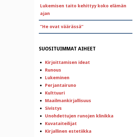
Lukemisen taito kehittyy koko elämän
ajan
”He ovat väärässä”
SUOSITUIMMAT AIHEET
Kirjoittamisen ideat
Runous
Lukeminen
Perjantairuno
Kulttuuri
Maailmankirjallisuus
Sivistys
Unohdettujen runojen klinikka
Kuvataiteilijat
Kirjallinen estetiikka