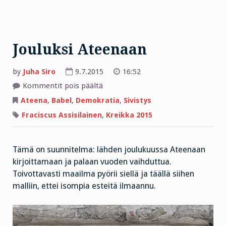
Jouluksi Ateenaan
by
Juha Siro
9.7.2015
16:52
artikkelissa
Kommentit pois päältä
Jouluksi
Ateenaan
Ateena
,
Babel
,
Demokratia
,
Sivistys
Fraciscus Assisilainen
,
Kreikka 2015
Tämä on suunnitelma: lähden joulukuussa Ateenaan
kirjoittamaan ja palaan vuoden vaihduttua.
Toivottavasti maailma pyörii siellä ja täällä siihen
malliin, ettei isompia esteitä ilmaannu.