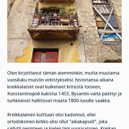
Olen kirjoittanut tämän aiemminkin, mutta muutama
vuosiluku muistin virkistykseksi: historiansa aikana
kreikkalaiset ovat kulkeneet kriisistä toiseen,
Konstantinopoli kukistui 1453, Bysantin valta päättyi ja
turkkilaiset hallitsivat maata 1800-luvulle saakka.
Kreikkalainen kulttuuri olisi kadonnut, ellei
ortodoksinen kirkko olisi ollut ”aikakapseli”, joka
säilytti perinteen ja kielen läpi vuosisatojen. Kreikan