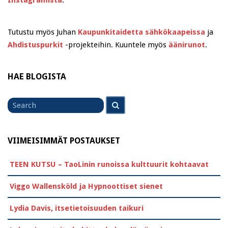
Instagramista
.
Tutustu myös Juhan
Kaupunkitaidetta sähkökaapeissa
ja
Ahdistuspurkit
-projekteihin. Kuuntele myös
äänirunot
.
HAE BLOGISTA
Search
Search
for
VIIMEISIMMÄT POSTAUKSET
TEEN KUTSU – TaoLinin runoissa kulttuurit kohtaavat
Viggo Wallensköld ja Hypnoottiset sienet
Lydia Davis, itsetietoisuuden taikuri