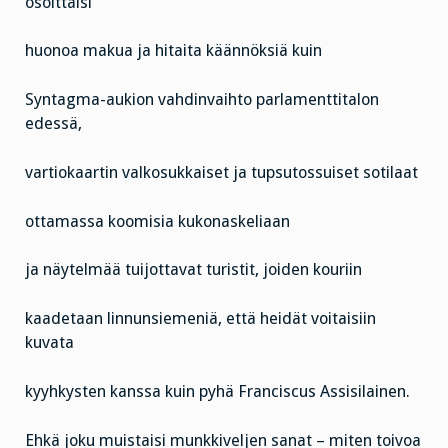
osoittaisi
huonoa makua ja hitaita käännöksiä kuin
Syntagma-aukion vahdinvaihto parlamenttitalon
edessä,
vartiokaartin valkosukkaiset ja tupsutossuiset sotilaat
ottamassa koomisia kukonaskeliaan
ja näytelmää tuijottavat turistit, joiden kouriin
kaadetaan linnunsiemeniä, että heidät voitaisiin
kuvata
kyyhkysten kanssa kuin pyhä Franciscus Assisilainen.
Ehkä joku muistaisi munkkiveljen sanat – miten toivoa