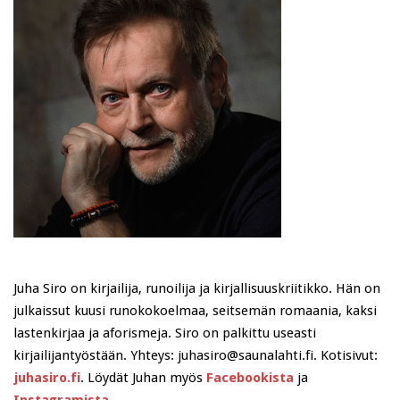
Juha Siro on kirjailija, runoilija ja kirjallisuuskriitikko. Hän on
julkaissut kuusi runokokoelmaa, seitsemän romaania, kaksi
lastenkirjaa ja aforismeja. Siro on palkittu useasti
kirjailijantyöstään. Yhteys: juhasiro@saunalahti.fi. Kotisivut:
juhasiro.fi
. Löydät Juhan myös
Facebookista
ja