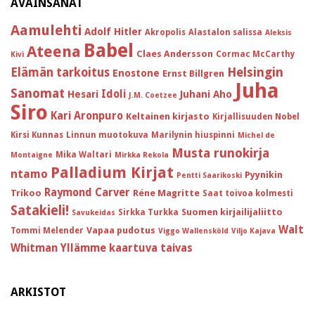
AVAINSANAT
Aamulehti
Adolf Hitler
Akropolis
Alastalon salissa
Aleksis
Babel
Ateena
Claes Andersson
Cormac McCarthy
Kivi
Helsingin
Elämän tarkoitus
Enostone
Ernst Billgren
Juha
Sanomat
Idoli
Hesari
Juhani Aho
J.M. Coetzee
Siro
Kari Aronpuro
Keltainen kirjasto
Kirjallisuuden Nobel
Kirsi Kunnas
Linnun muotokuva
Marilynin hiuspinni
Michel de
Musta runokirja
Mika Waltari
Montaigne
Mirkka Rekola
Palladium Kirjat
ntamo
Pyynikin
Pentti Saarikoski
Raymond Carver
Trikoo
Réne Magritte
Saat toivoa kolmesti
Satakieli!
Suomen kirjailijaliitto
Sirkka Turkka
Savukeidas
Walt
Vapaa pudotus
Tommi Melender
Viggo Wallensköld
Viljo Kajava
Whitman
Yllämme kaartuva taivas
ARKISTOT