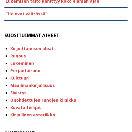
Lukemisen taito kehittyy koko elämän ajan
”He ovat väärässä”
SUOSITUIMMAT AIHEET
Kirjoittamisen ideat
Runous
Lukeminen
Perjantairuno
Kulttuuri
Maailmankirjallisuus
Sivistys
Unohdettujen runojen klinikka
Kuvataiteilijat
Kirjallinen estetiikka