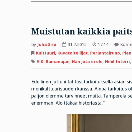
Muistutan kaikkia paits
by
Juha Siro
31.7.2015
17:14
Komme
Kulttuuri
,
Kuvataiteilijat
,
Perjantairuno
,
Pien
A.K. Ramanujan
,
Hän jota ei ole
,
Nihil Interit
Edellinen juttuni tähtäsi tarkoituksella asian 
monikulttuurisuuden kanssa. Ainoa tarkoitus o
paljon olemme tarvinneet muita. Tamperelaisen
enemmän. Aloittakaa historiasta.”