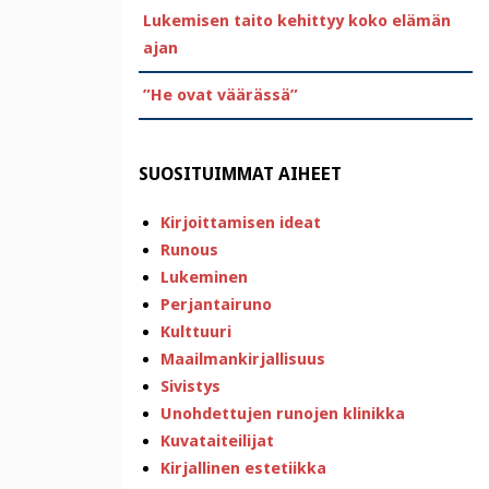
Lukemisen taito kehittyy koko elämän
ajan
”He ovat väärässä”
SUOSITUIMMAT AIHEET
Kirjoittamisen ideat
Runous
Lukeminen
Perjantairuno
Kulttuuri
Maailmankirjallisuus
Sivistys
Unohdettujen runojen klinikka
Kuvataiteilijat
Kirjallinen estetiikka