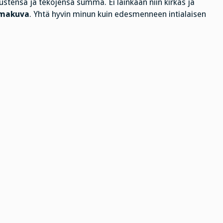
ustensa ja tekojensa summa. Ei lainkaan niin kirkas ja
makuva
. Yhtä hyvin minun kuin edesmenneen intialaisen