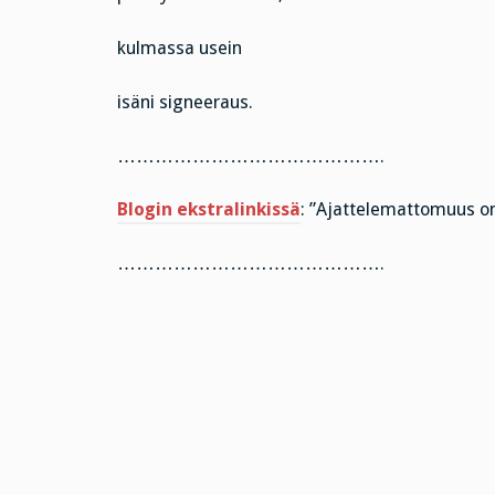
kulmassa usein
isäni signeeraus.
…………………………………….
Blogin ekstralinkissä
: ”Ajattelemattomuus on 
…………………………………….