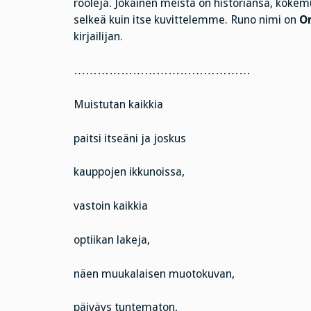
rooleja. Jokainen meistä on historiansa, kokem
selkeä kuin itse kuvittelemme. Runo nimi on
O
kirjailijan.
………………………………………
Muistutan kaikkia
paitsi itseäni ja joskus
kauppojen ikkunoissa,
vastoin kaikkia
optiikan lakeja,
näen muukalaisen muotokuvan,
päiväys tuntematon,