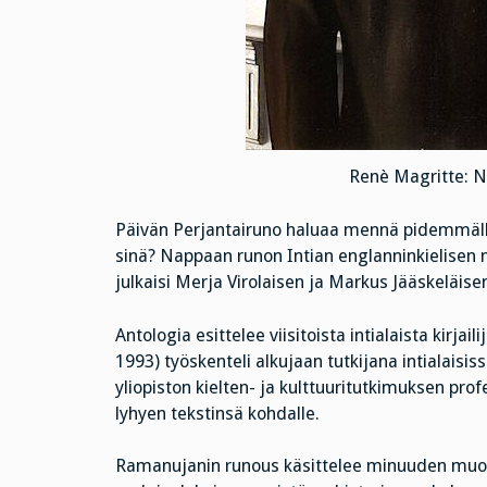
Renè Magritte: N
Päivän Perjantairuno haluaa mennä pidemmälle
sinä? Nappaan runon Intian englanninkielisen
julkaisi Merja Virolaisen ja Markus Jääskelä
Antologia esittelee viisitoista intialaista kirjai
1993) työskenteli alkujaan tutkijana intialaisi
yliopiston kielten- ja kulttuuritutkimuksen pro
lyhyen tekstinsä kohdalle.
Ramanujanin runous käsittelee minuuden muod