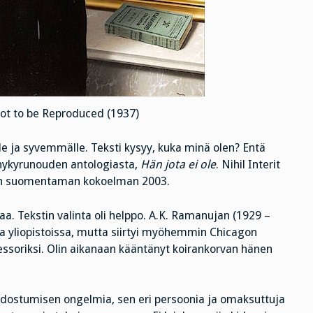
ot to be Reproduced (1937)
 ja syvemmälle. Teksti kysyy, kuka minä olen? Entä
 nykyrunouden antologiasta,
Hän jota ei ole
. Nihil Interit
isen suomentaman kokoelman 2003.
lijaa. Tekstin valinta oli helppo. A.K. Ramanujan (1929 –
ssa yliopistoissa, mutta siirtyi myöhemmin Chicagon
fessoriksi. Olin aikanaan kääntänyt koirankorvan hänen
ostumisen ongelmia, sen eri persoonia ja omaksuttuja