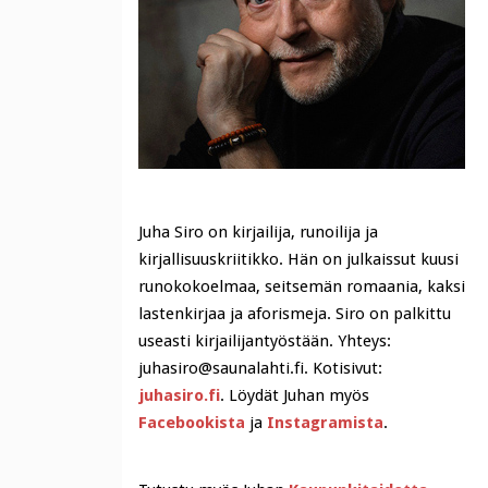
Juha Siro on kirjailija, runoilija ja
kirjallisuuskriitikko. Hän on julkaissut kuusi
runokokoelmaa, seitsemän romaania, kaksi
lastenkirjaa ja aforismeja. Siro on palkittu
useasti kirjailijantyöstään. Yhteys:
juhasiro@saunalahti.fi. Kotisivut:
juhasiro.fi
. Löydät Juhan myös
Facebookista
ja
Instagramista
.