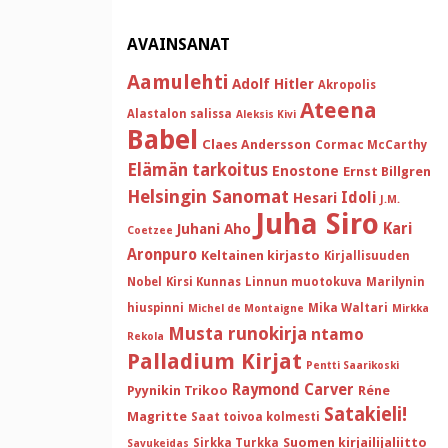
AVAINSANAT
Aamulehti
Adolf Hitler
Akropolis
Ateena
Alastalon salissa
Aleksis Kivi
Babel
Claes Andersson
Cormac McCarthy
Elämän tarkoitus
Enostone
Ernst Billgren
Helsingin Sanomat
Idoli
Hesari
J.M.
Juha Siro
Kari
Juhani Aho
Coetzee
Aronpuro
Keltainen kirjasto
Kirjallisuuden
Nobel
Kirsi Kunnas
Linnun muotokuva
Marilynin
hiuspinni
Mika Waltari
Michel de Montaigne
Mirkka
Musta runokirja
ntamo
Rekola
Palladium Kirjat
Pentti Saarikoski
Raymond Carver
Pyynikin Trikoo
Réne
Satakieli!
Magritte
Saat toivoa kolmesti
Suomen kirjailijaliitto
Sirkka Turkka
Savukeidas