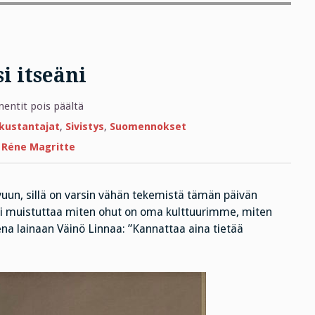
i itseäni
artikkelissa
ntit pois päältä
Muistutan
kaikkia
kustantajat
,
Sivistys
,
Suomennokset
paitsi
itseäni
,
Réne Magritte
sivuun, sillä on varsin vähän tekemistä tämän päivän
li muistuttaa miten ohut on oma kulttuurimme, miten
a lainaan Väinö Linnaa: ”Kannattaa aina tietää