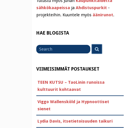
Tutustu myös Juhan
Kaupunkitaidetta
sähkökaapeissa
ja
Ahdistuspurkit
-
projekteihin. Kuuntele myös
äänirunot
.
HAE BLOGISTA
Search
Search
for
VIIMEISIMMÄT POSTAUKSET
TEEN KUTSU – TaoLinin runoissa
kulttuurit kohtaavat
Viggo Wallensköld ja Hypnoottiset
sienet
Lydia Davis, itsetietoisuuden taikuri