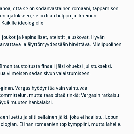
po sanoa, että se on sodanvastainen romaani, tappamisen
 ajatukseen, se on liian helppo ja ilmeinen.
aikille ideologiolle.
oukot ja kapinalliset, ateistit ja uskovat. Hyvän
 arvattava ja älyttömyydessään hirvittävä. Mielipuolinen
lman taustoitusta finaali jäisi ohueksi julistukseksi.
ivua viimeisen sadan sivun valaistumiseen.
oginen, Vargas hyödyntää vain vaihtuvaa
mmittelun, mutta taas pitää tinkiä: Vargasin ratkaisu
 käydä muuten hankalaksi.
n luettu ja silti sellainen jälki, joka ei haalistu. Lopun
logian. Ei ihan romaanien top kymppiini, mutta lähelle.