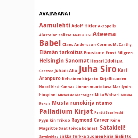
AVAINSANAT
Aamulehti
Adolf Hitler
Akropolis
Ateena
Alastalon salissa
Aleksis Kivi
Babel
Claes Andersson
Cormac McCarthy
Elämän tarkoitus
Enostone
Ernst Billgren
Helsingin Sanomat
Idoli
Hesari
J.M.
Juha Siro
Kari
Juhani Aho
Coetzee
Aronpuro
Keltainen kirjasto
Kirjallisuuden
Nobel
Kirsi Kunnas
Linnun muotokuva
Marilynin
hiuspinni
Mika Waltari
Michel de Montaigne
Mirkka
Musta runokirja
ntamo
Rekola
Palladium Kirjat
Pentti Saarikoski
Raymond Carver
Pyynikin Trikoo
Réne
Satakieli!
Magritte
Saat toivoa kolmesti
Suomen kirjailijaliitto
Sirkka Turkka
Savukeidas