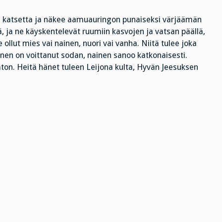
n katsetta ja näkee aamuauringon punaiseksi värjäämän
, ja ne käyskentelevät ruumiin kasvojen ja vatsan päällä,
llut mies vai nainen, nuori vai vanha. Niitä tulee joka
ainen on voittanut sodan, nainen sanoo katkonaisesti.
viaton. Heitä hänet tuleen Leijona kulta, Hyvän Jeesuksen