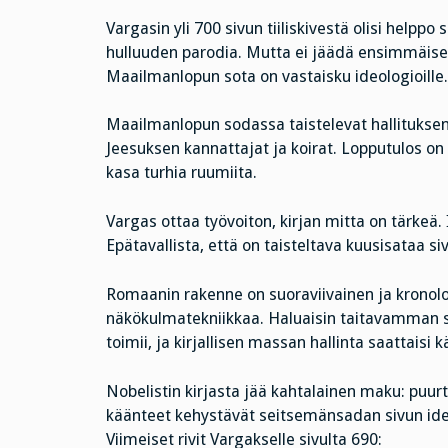
Vargasin yli 700 sivun tiiliskivestä olisi help
hulluuden parodia. Mutta ei jäädä ensimmäiseen
Maailmanlopun sota on vastaisku ideologioille. K
Maailmanlopun sodassa taistelevat hallituksen j
Jeesuksen kannattajat ja koirat. Lopputulos on
kasa turhia ruumiita.
Vargas ottaa työvoiton, kirjan mitta on tärkeä. I
Epätavallista, että on taisteltava kuusisataa s
Romaanin rakenne on suoraviivainen ja kronol
näkökulmatekniikkaa. Haluaisin taitavamman so
toimii, ja kirjallisen massan hallinta saattaisi
Nobelistin kirjasta jää kahtalainen maku: puurtae
käänteet kehystävät seitsemänsadan sivun ideo
Viimeiset rivit Vargakselle sivulta 690: