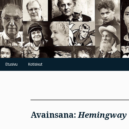
Skip
to
content
Etusivu
Kotisivut
Avainsana:
Hemingway