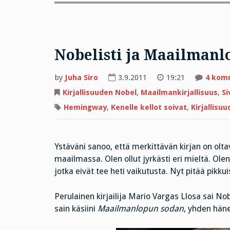
Nobelisti ja Maailmanl
by
Juha Siro
3.9.2011
19:21
4 kom
Kirjallisuuden Nobel
,
Maailmankirjallisuus
,
Si
Hemingway
,
Kenelle kellot soivat
,
Kirjallisu
Ystäväni sanoo, että merkittävän kirjan on oltav
maailmassa. Olen ollut jyrkästi eri mieltä. Olen 
jotka eivät tee heti vaikutusta. Nyt pitää pikku
Perulainen kirjailija Mario Vargas Llosa sai No
sain käsiini
Maailmanlopun sodan
, yhden häne