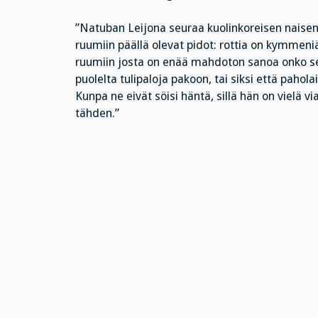
”
Natuban Leijona seuraa kuolinkoreisen naise
ruumiin päällä olevat pidot: rottia on kymmeniä
ruumiin josta on enää mahdoton sanoa onko se o
puolelta tulipaloja pakoon, tai siksi että pahol
Kunpa ne eivät söisi häntä, sillä hän on vielä 
tähden.”