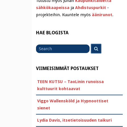
Tutustu myös Juhan
Kaupunkitaidetta
sähkökaapeissa
ja
Ahdistuspurkit
-
projekteihin. Kuuntele myös
äänirunot
.
HAE BLOGISTA
Search
Search
for
VIIMEISIMMÄT POSTAUKSET
TEEN KUTSU – TaoLinin runoissa
kulttuurit kohtaavat
Viggo Wallensköld ja Hypnoottiset
sienet
Lydia Davis, itsetietoisuuden taikuri