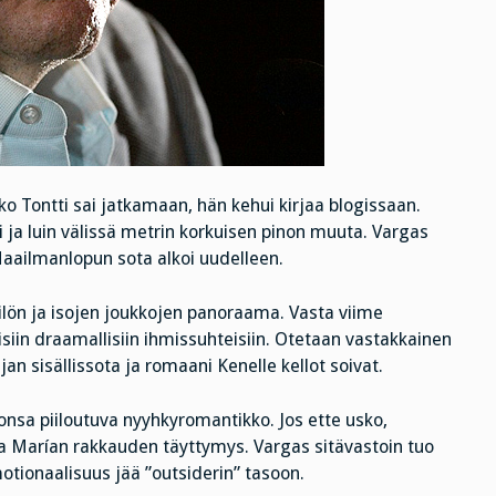
ko Tontti sai jatkamaan, hän kehui kirjaa blogissaan.
si ja luin välissä metrin korkuisen pinon muuta. Vargas
 Maailmanlopun sota alkoi uudelleen.
lön ja isojen joukkojen panoraama. Vasta viime
lisiin draamallisiin ihmissuhteisiin. Otetaan vastakkainen
n sisällissota ja romaani Kenelle kellot soivat.
sa piiloutuva nyyhkyromantikko. Jos ette usko,
ja Marían rakkauden täyttymys. Vargas sitävastoin tuo
tionaalisuus jää ”outsiderin” tasoon.