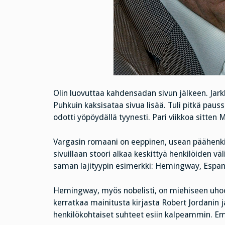
Olin luovuttaa kahdensadan sivun jälkeen. Jark
Puhkuin kaksisataa sivua lisää. Tuli pitkä paus
odotti yöpöydällä tyynesti. Pari viikkoa sitten
Vargasin romaani on eeppinen, usean päähenki
sivuillaan stoori alkaa keskittyä henkilöiden vä
saman lajityypin esimerkki: Hemingway, Espanja
Hemingway, myös nobelisti, on miehiseen uhoon
kerratkaa mainitusta kirjasta Robert Jordanin 
henkilökohtaiset suhteet esiin kalpeammin. Emo