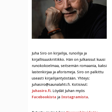
Juha Siro on kirjailija, runoilija ja
kirjallisuuskriitikko. Hän on julkaissut kuusi
runokokoelmaa, seitsemän romaania, kaksi
lastenkirjaa ja aforismeja. Siro on palkittu
useasti kirjailijantyöstään. Yhteys:
juhasiro@saunalahti.fi. Kotisivut:
juhasiro.fi
. Löydät Juhan myös
Facebookista
ja
Instagramista
.