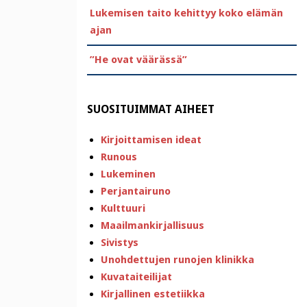
Lukemisen taito kehittyy koko elämän
ajan
”He ovat väärässä”
SUOSITUIMMAT AIHEET
Kirjoittamisen ideat
Runous
Lukeminen
Perjantairuno
Kulttuuri
Maailmankirjallisuus
Sivistys
Unohdettujen runojen klinikka
Kuvataiteilijat
Kirjallinen estetiikka