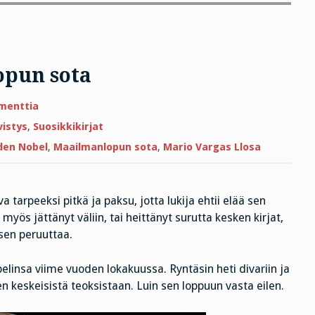
opun sota
artikkeliin
menttia
Nobelisti
ja
vistys
,
Suosikkikirjat
Maailmanlopun
sota
uden Nobel
,
Maailmanlopun sota
,
Mario Vargas Llosa
a tarpeeksi pitkä ja paksu, jotta lukija ehtii elää sen
myös jättänyt väliin, tai heittänyt surutta kesken kirjat,
isen peruuttaa.
belinsa viime vuoden lokakuussa. Ryntäsin heti divariin ja
n keskeisistä teoksistaan. Luin sen loppuun vasta eilen.