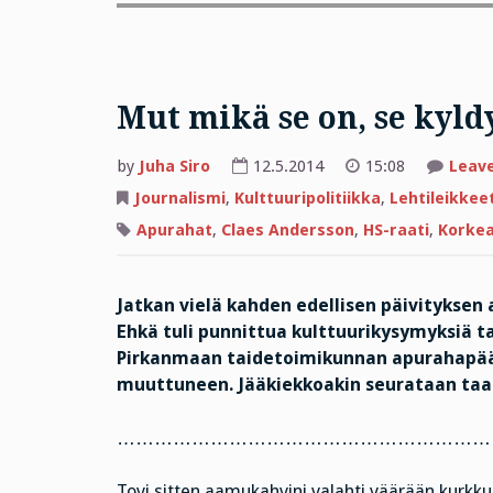
Mut mikä se on, se kyld
by
Juha Siro
12.5.2014
15:08
Leav
Journalismi
,
Kulttuuripolitiikka
,
Lehtileikkee
Apurahat
,
Claes Andersson
,
HS-raati
,
Korkea
Jatkan vielä kahden edellisen päivityksen
Ehkä tuli punnittua kulttuurikysymyksiä tav
Pirkanmaan taidetoimikunnan apurahapäätö
muuttuneen. Jääkiekkoakin seurataan taas
……………………………………………………
Tovi sitten aamukahvini valahti väärään kurkku