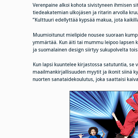
Verenpaine alkoi kohota sivistyneen ihmisen sit
tiedeakatemian ulkojäsen ja ritarin arvolla kru
”Kulttuuri edellyttää kypsää makua, jota kaikilla 
Muumioitunut mielipide nousee suoraan kumpuje
ymmärtää. Kun äiti tai mummu leipoo lapsen ka
ja suomalainen design siirtyy sukupolvelta tois
Kun lapsi kuuntelee kirjastossa satutuntia, se v
maailmankirjallisuuden myytit ja ikonit siinä 
nuorten sanataidekoulutus, joka saattaisi kaiv