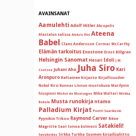
AVAINSANAT
Aamulehti
Adolf Hitler
Akropolis
Ateena
Alastalon salissa
Aleksis Kivi
Babel
Claes Andersson
Cormac McCarthy
Elämän tarkoitus
Enostone
Ernst Billgren
Helsingin Sanomat
Idoli
Hesari
J.M.
Juha Siro
Kari
Juhani Aho
Coetzee
Aronpuro
Keltainen kirjasto
Kirjallisuuden
Nobel
Kirsi Kunnas
Linnun muotokuva
Marilynin
hiuspinni
Mika Waltari
Michel de Montaigne
Mirkka
Musta runokirja
ntamo
Rekola
Palladium Kirjat
Pentti Saarikoski
Raymond Carver
Pyynikin Trikoo
Réne
Satakieli!
Magritte
Saat toivoa kolmesti
Suomen kirjailijaliitto
Sirkka Turkka
Savukeidas