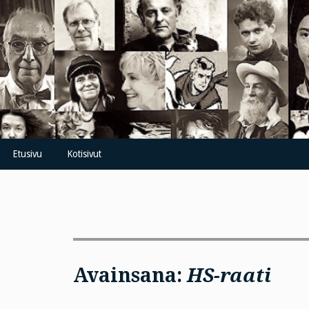
Skip
to
content
Etusivu
Kotisivut
Avainsana:
HS-raati