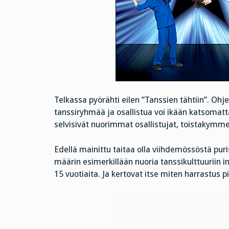
Telkassa pyörähti eilen ”Tanssien tähtiin”. Ohj
tanssiryhmää ja osallistua voi ikään katsomatt
selvisivät nuorimmat osallistujat, toistakymm
Edellä mainittu taitaa olla viihdemössöstä pur
määrin esimerkillään nuoria tanssikulttuuriin i
15 vuotiaita. Ja kertovat itse miten harrastus p