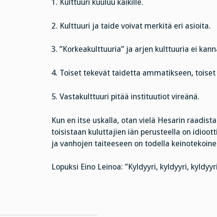
1. Kulttuuri kuuluu kaikille.
2. Kulttuuri ja taide voivat merkitä eri asioita.
3. ”Korkeakulttuuria” ja arjen kulttuuria ei kannat
4. Toiset tekevät taidetta ammatikseen, toiset 
5. Vastakulttuuri pitää instituutiot vireänä.
Kun en itse uskalla, otan vielä Hesarin raadis
toisistaan kuluttajien iän perusteella on idioo
ja vanhojen taiteeseen on todella keinotekoine
Lopuksi Eino Leinoa: ”Kyldyyri, kyldyyri, kyldyyr