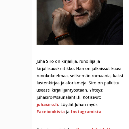
Juha Siro on kirjailija, runoilija ja
kirjallisuuskriitikko. Hän on julkaissut kuusi
runokokoelmaa, seitsemän romaania, kaksi
lastenkirjaa ja aforismeja. Siro on palkittu
useasti kirjailijantyöstään. Yhteys:
juhasiro@saunalahti.fi. Kotisivut:
juhasiro.fi
. Löydät Juhan myös
Facebookista
ja
Instagramista
.