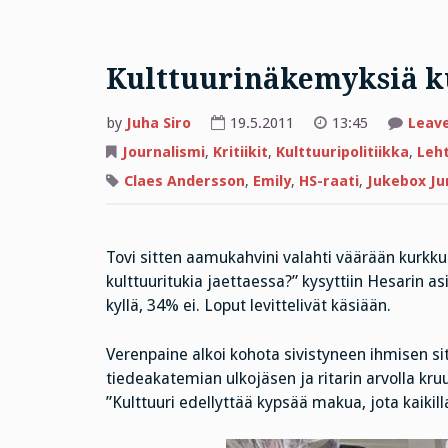
Kulttuurinäkemyksiä k
by
Juha Siro
19.5.2011
13:45
Leav
Journalismi
,
Kritiikit
,
Kulttuuripolitiikka
,
Leht
Claes Andersson
,
Emily
,
HS-raati
,
Jukebox Ju
Tovi sitten aamukahvini valahti väärään kurkku
kulttuuritukia jaettaessa?” kysyttiin Hesarin as
kyllä, 34% ei. Loput levittelivät käsiään.
Verenpaine alkoi kohota sivistyneen ihmisen sit
tiedeakatemian ulkojäsen ja ritarin arvolla kru
”Kulttuuri edellyttää kypsää makua, jota kaikilla 