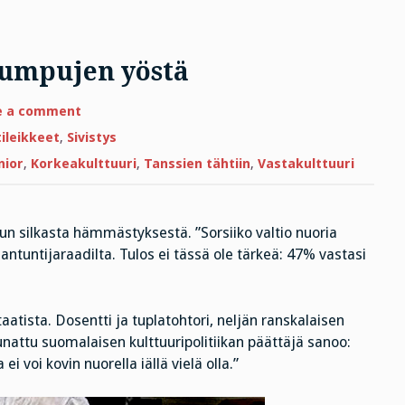
umpujen yöstä
on
e a comment
Kulttuurinäkemyksiä
kumpujen
ileikkeet
,
Sivistys
yöstä
nior
,
Korkeakulttuuri
,
Tanssien tähtiin
,
Vastakulttuuri
un silkasta hämmästyksestä. ”Sorsiiko valtio nuoria
iantuntijaraadilta. Tulos ei tässä ole tärkeä: 47% vastasi
aatista. Dosentti ja tuplatohtori, neljän ranskalaisen
unattu suomalaisen kulttuuripolitiikan päättäjä sanoo:
ei voi kovin nuorella iällä vielä olla.”