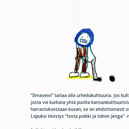
”Ilmaveivi” taitaa olla urheilukulttuuria. Jos kult
josta voi kurkata yhtä puolta kansankulttuurist
harrastuksestaan kuvan, se on ehdottomasti os
Lopuksi tiivistys ”tosta poikki ja tohon jenga”