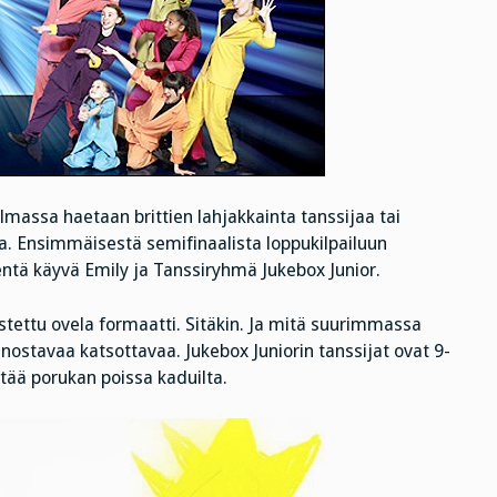
elmassa haetaan brittien lahjakkainta tanssijaa tai
a. Ensimmäisestä semifinaalista loppukilpailuun
entä käyvä Emily ja Tanssiryhmä Jukebox Junior.
istettu ovela formaatti. Sitäkin. Ja mitä suurimmassa
nnostavaa katsottavaa. Jukebox Juniorin tanssijat ovat 9-
itää porukan poissa kaduilta.