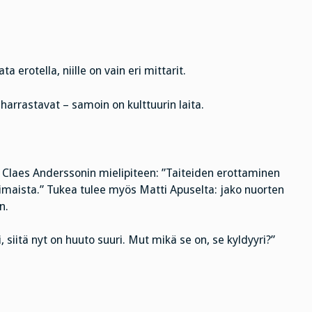
a erotella, niille on vain eri mittarit.
harrastavat – samoin on kulttuurin laita.
ta Claes Anderssonin mielipiteen: ”Taiteiden erottaminen
ttimaista.” Tukea tulee myös Matti Apuselta: jako nuorten
n.
i, siitä nyt on huuto suuri. Mut mikä se on, se kyldyyri?”