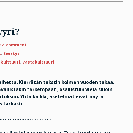
yyri?
on
e a comment
Mut
mikä
t
,
Sivistys
se
on,
kulttuuri
,
Vastakulttuuri
se
kyldyyri?
 aihetta. Kierrätän tekstin kolmen vuoden takaa.
allistakin tarkempaan, osallistuin vielä silloin
ksiin. Yhtä kaikki, asetelmat eivät näytä
 tarkasti.
………………………….
un silkasta hämmästyksestä. ”Sorsiiko valtio nuoria