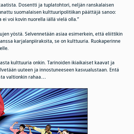
aatista. Dosentti ja tuplatohtori, neljän ranskalaisen
unattu suomalaisen kulttuuripolitiikan päättäjä sanoo:
ei voi kovin nuorella iällä vielä olla.”
n yöstä. Selvennetään asiaa esimerkein, että eliittikin
nssa karjalanpiirakoita, se on kulttuuria. Ruokaperinne
elle.
asta kulttuuria onkin. Tarinoiden ikiaikaiset kaavat ja
kylvetään uuteen ja innostuneeseen kasvualustaan. Entä
ata valtionkin rahaa…