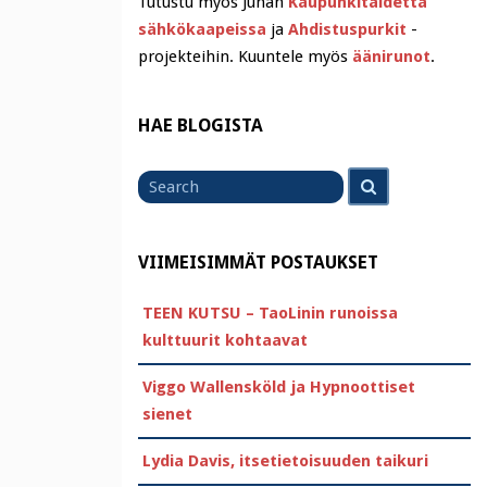
Tutustu myös Juhan
Kaupunkitaidetta
sähkökaapeissa
ja
Ahdistuspurkit
-
projekteihin. Kuuntele myös
äänirunot
.
HAE BLOGISTA
Search
Search
for
VIIMEISIMMÄT POSTAUKSET
TEEN KUTSU – TaoLinin runoissa
kulttuurit kohtaavat
Viggo Wallensköld ja Hypnoottiset
sienet
Lydia Davis, itsetietoisuuden taikuri