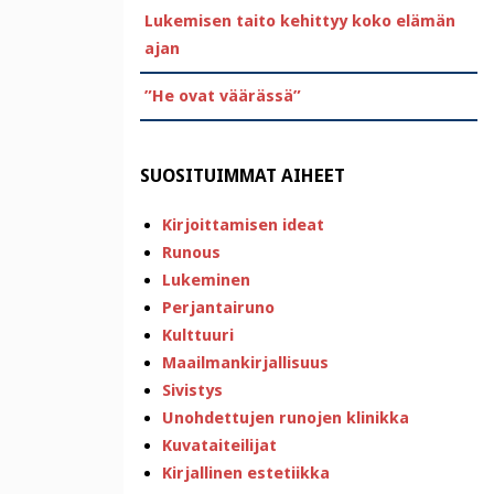
Lukemisen taito kehittyy koko elämän
ajan
”He ovat väärässä”
SUOSITUIMMAT AIHEET
Kirjoittamisen ideat
Runous
Lukeminen
Perjantairuno
Kulttuuri
Maailmankirjallisuus
Sivistys
Unohdettujen runojen klinikka
Kuvataiteilijat
Kirjallinen estetiikka