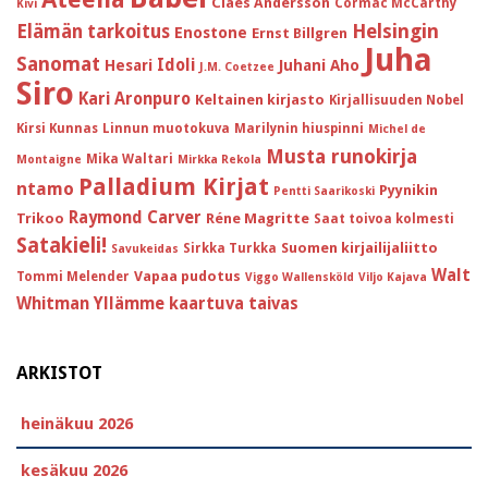
Claes Andersson
Cormac McCarthy
Kivi
Helsingin
Elämän tarkoitus
Enostone
Ernst Billgren
Juha
Sanomat
Idoli
Hesari
Juhani Aho
J.M. Coetzee
Siro
Kari Aronpuro
Keltainen kirjasto
Kirjallisuuden Nobel
Kirsi Kunnas
Linnun muotokuva
Marilynin hiuspinni
Michel de
Musta runokirja
Mika Waltari
Montaigne
Mirkka Rekola
Palladium Kirjat
ntamo
Pyynikin
Pentti Saarikoski
Raymond Carver
Trikoo
Réne Magritte
Saat toivoa kolmesti
Satakieli!
Suomen kirjailijaliitto
Sirkka Turkka
Savukeidas
Walt
Vapaa pudotus
Tommi Melender
Viggo Wallensköld
Viljo Kajava
Whitman
Yllämme kaartuva taivas
ARKISTOT
heinäkuu 2026
kesäkuu 2026