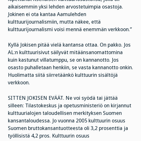
aikaisemmin yksi lehden arvostetuimpia osastoja.
Jokinen ei ota kantaa Aamulehden
kulttuurijournalismiin, mutta näkee, että
kulttuurijournalismi voisi mennä enemmän verkkoon.”
Kyllä Jokisen pitää vielä kantansa ottaa. On pakko. Jos
AL:n kulttuurisivut säilyvät mitäänsanomattomina
kuin kastunut villatumppu, se on kannanotto. Jos
osasto puhalletaan henkiin, se vasta kannanotto onkin.
Huolimatta siitä siirretäänkö kulttuurin sisältöjä
verkkoon.
SITTEN JOKISEN EVÄÄT. Ne voi syödä tai jättää
silleen: Tilastokeskus ja opetusministeriö on kirjannut
kulttuurialojen taloudellisen merkityksen Suomen
kansantaloudessa. Jo vuonna 2005 kulttuurin osuus
Suomen bruttokansantuotteesta oli 3,2 prosenttia ja
työllisistä 4,2 pros. Kulttuurin osuus