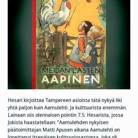
Hesari kirjoittaa Tampereen asioista tätä nykyä liki
yhtä paljon kuin Aamulehti. Ja kulttuurista enemmän.
Lainaan siis olennaisen pointin 7.5. Hesarista, jossa
Jokista haastatellaan: ”Aamulehden nykyisen
päätoimittajan Matti Apusen aikana Aamulehti on
lopettanut itsenäisen kulttuuriosastonsa, joka oli