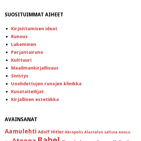
SUOSITUIMMAT AIHEET
Kirjoittamisen ideat
Runous
Lukeminen
Perjantairuno
Kulttuuri
Maailmankirjallisuus
Sivistys
Unohdettujen runojen klinikka
Kuvataiteilijat
Kirjallinen estetiikka
AVAINSANAT
Aamulehti
Adolf Hitler
Akropolis
Alastalon salissa
Aleksis
Babel
Ateena