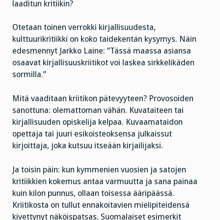
laaditun kritiikin?
Otetaan toinen verrokki kirjallisuudesta,
kulttuurikritiikki on koko taidekentän kysymys. Näin
edesmennyt Jarkko Laine: ”Tässä maassa asiansa
osaavat kirjallisuuskriitikot voi laskea sirkkelikäden
sormilla.”
Mitä vaaditaan kriitikon pätevyyteen? Provosoiden
sanottuna: olemattoman vähän. Kuvataiteen tai
kirjallisuuden opiskelija kelpaa. Kuvaamataidon
opettaja tai juuri esikoisteoksensa julkaissut
kirjoittaja, joka kutsuu itseään kirjailijaksi.
Ja toisin päin: kun kymmenien vuosien ja satojen
kritiikkien kokemus antaa varmuutta ja sana painaa
kuin kilon punnus, ollaan toisessa ääripäässä.
Kriitikosta on tullut ennakoitavien mielipiteidensä
kivettynyt näköispatsas. Suomalaiset esimerkit