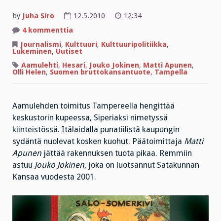
by
Juha Siro
12.5.2010
12:34
artikkeliin
4 kommenttia
Siperia
opettaa
Journalismi
,
Kulttuuri
,
Kulttuuripolitiikka
,
–
Lukeminen
,
Uutiset
tai
sitten
Aamulehti
,
Hesari
,
Jouko Jokinen
,
Matti Apunen
,
ei
Olli Helen
,
Suomen bruttokansantuote
,
Tampella
Aamulehden toimitus Tampereella hengittää
keskustorin kupeessa, Siperiaksi nimetyssä
kiinteistössä. Itälaidalla punatiilistä kaupungin
sydäntä nuolevat kosken kuohut. Päätoimittaja
Matti
Apunen
jättää rakennuksen tuota pikaa. Remmiin
astuu
Jouko Jokinen
, joka on luotsannut Satakunnan
Kansaa vuodesta 2001.