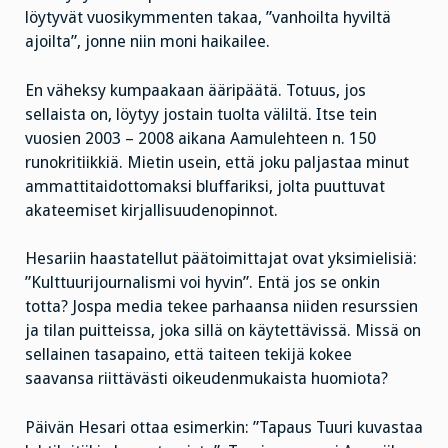
löytyvät vuosikymmenten takaa, ”vanhoilta hyviltä
ajoilta”, jonne niin moni haikailee.
En väheksy kumpaakaan ääripäätä. Totuus, jos
sellaista on, löytyy jostain tuolta väliltä. Itse tein
vuosien 2003 – 2008 aikana Aamulehteen n. 150
runokritiikkiä. Mietin usein, että joku paljastaa minut
ammattitaidottomaksi bluffariksi, jolta puuttuvat
akateemiset kirjallisuudenopinnot.
Hesariin haastatellut päätoimittajat ovat yksimielisiä:
”Kulttuurijournalismi voi hyvin”. Entä jos se onkin
totta? Jospa media tekee parhaansa niiden resurssien
ja tilan puitteissa, joka sillä on käytettävissä. Missä on
sellainen tasapaino, että taiteen tekijä kokee
saavansa riittävästi oikeudenmukaista huomiota?
Päivän Hesari ottaa esimerkin: ”Tapaus Tuuri kuvastaa