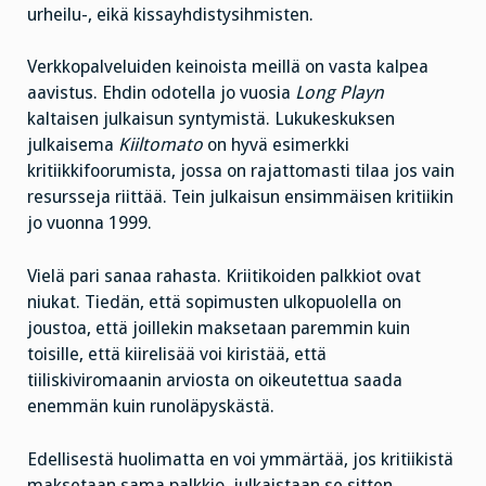
urheilu-, eikä kissayhdistysihmisten.
Verkkopalveluiden keinoista meillä on vasta kalpea
aavistus. Ehdin odotella jo vuosia
Long Playn
kaltaisen julkaisun syntymistä. Lukukeskuksen
julkaisema
Kiiltomato
on hyvä esimerkki
kritiikkifoorumista, jossa on rajattomasti tilaa jos vain
resursseja riittää. Tein julkaisun ensimmäisen kritiikin
jo vuonna 1999.
Vielä pari sanaa rahasta. Kriitikoiden palkkiot ovat
niukat. Tiedän, että sopimusten ulkopuolella on
joustoa, että joillekin maksetaan paremmin kuin
toisille, että kiirelisää voi kiristää, että
tiiliskiviromaanin arviosta on oikeutettua saada
enemmän kuin runoläpyskästä.
Edellisestä huolimatta en voi ymmärtää, jos kritiikistä
maksetaan sama palkkio, julkaistaan se sitten