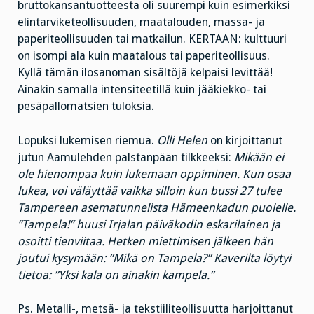
bruttokansantuotteesta oli suurempi kuin esimerkiksi
elintarviketeollisuuden, maatalouden, massa- ja
paperiteollisuuden tai matkailun. KERTAAN: kulttuuri
on isompi ala kuin maatalous tai paperiteollisuus.
Kyllä tämän ilosanoman sisältöjä kelpaisi levittää!
Ainakin samalla intensiteetillä kuin jääkiekko- tai
pesäpallomatsien tuloksia.
Lopuksi lukemisen riemua.
Olli Helen
on kirjoittanut
jutun Aamulehden palstanpään tilkkeeksi:
Mikään ei
ole hienompaa kuin lukemaan oppiminen. Kun osaa
lukea, voi väläyttää vaikka silloin kun bussi 27 tulee
Tampereen asematunnelista Hämeenkadun puolelle.
”Tampela!” huusi Irjalan päiväkodin eskarilainen ja
osoitti tienviitaa. Hetken miettimisen jälkeen hän
joutui kysymään: ”Mikä on Tampela?” Kaverilta löytyi
tietoa: ”Yksi kala on ainakin kampela.”
Ps. Metalli-, metsä- ja tekstiiliteollisuutta harjoittanut