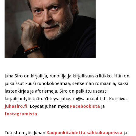
Juha Siro on kirjailija, runoilija ja kirjallisuuskriitikko. Hän on
julkaissut kuusi runokokoelmaa, seitsemän romaania, kaksi
lastenkirjaa ja aforismeja. Siro on palkittu useasti
kirjailijantyöstään. Yhteys: juhasiro@saunalahti.fi. Kotisivut:
juhasiro.fi
. Löydät Juhan myös
Facebookista
ja
Instagramista
.
Tutustu myös Juhan
Kaupunkitaidetta sähkökaapeissa
ja