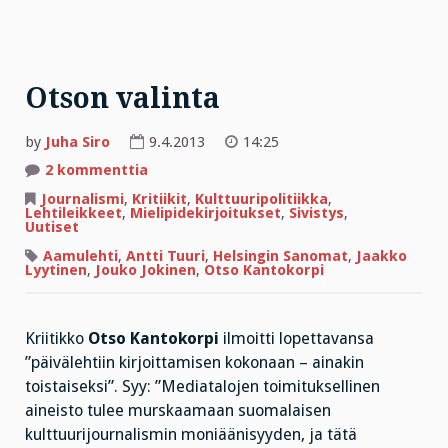
Otson valinta
by
Juha Siro
9.4.2013
14:25
artikkeliin
2 kommenttia
Otson
valinta
Journalismi
,
Kritiikit
,
Kulttuuripolitiikka
,
Lehtileikkeet
,
Mielipidekirjoitukset
,
Sivistys
,
Uutiset
Aamulehti
,
Antti Tuuri
,
Helsingin Sanomat
,
Jaakko
Lyytinen
,
Jouko Jokinen
,
Otso Kantokorpi
Kriitikko
Otso Kantokorpi
ilmoitti lopettavansa
”päivälehtiin kirjoittamisen kokonaan – ainakin
toistaiseksi”. Syy: ”Mediatalojen toimituksellinen
aineisto tulee murskaamaan suomalaisen
kulttuurijournalismin moniäänisyyden, ja tätä