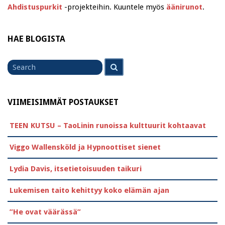
Ahdistuspurkit
-projekteihin. Kuuntele myös
äänirunot
.
HAE BLOGISTA
Search
Search
for
VIIMEISIMMÄT POSTAUKSET
TEEN KUTSU – TaoLinin runoissa kulttuurit kohtaavat
Viggo Wallensköld ja Hypnoottiset sienet
Lydia Davis, itsetietoisuuden taikuri
Lukemisen taito kehittyy koko elämän ajan
”He ovat väärässä”