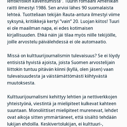
lehtikritiikin kaventumista”. Tuurin romaani Ameriikan
raitti ilmestyi 1986. Sen arvioi lähes 90 suomalaista
lehteä. Tuotteliaan tekijän Rauta-antura ilmestyi viime
syksynä, kritiikkejä kertyi ”vain” 20. Luojan kiitos! Tuuri
ei ole maailman napa, ei edes kotimaisen
kirjallisuuden. Ehkä näin jäi tilaa myös niille tekijöille,
joille arvostelu päivälehdessä ei ole automaatio.
Missä on kulttuurijournalismin tulevaisuus? Se ei löydy
entisistä hyvistä ajoista, joista Suomen arvostelijain
liittokin tuntuu pitävän kiinni (kyllä, olen jäsen) vaan
tulevaisuudesta ja väistämättömästi kiihtyvästä
muutoksesta.
Kulttuurijournalismi kehittyy lehtien ja nettiverkkojen
yhteistyönä, viestintä ja mielipiteet kulkevat kahteen
suuntaan. Monoliittiset mielipiteet murenevat, lehdet
ovat aikoja sitten ymmärtäneet, että sisältö tehdään
lukijan ehdoilla. Keskivertolukijan, ei kulttuuri-,