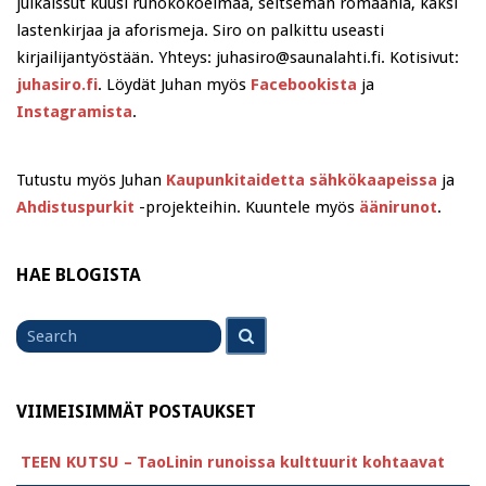
julkaissut kuusi runokokoelmaa, seitsemän romaania, kaksi
lastenkirjaa ja aforismeja. Siro on palkittu useasti
kirjailijantyöstään. Yhteys: juhasiro@saunalahti.fi. Kotisivut:
juhasiro.fi
. Löydät Juhan myös
Facebookista
ja
Instagramista
.
Tutustu myös Juhan
Kaupunkitaidetta sähkökaapeissa
ja
Ahdistuspurkit
-projekteihin. Kuuntele myös
äänirunot
.
HAE BLOGISTA
Search
Search
for
VIIMEISIMMÄT POSTAUKSET
TEEN KUTSU – TaoLinin runoissa kulttuurit kohtaavat