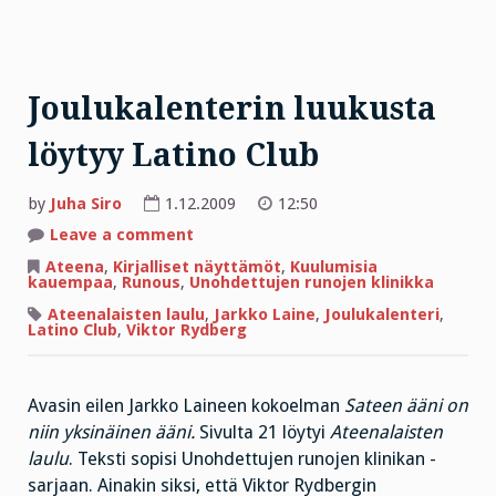
Joulukalenterin luukusta
löytyy Latino Club
by
Juha Siro
1.12.2009
12:50
on
Leave a comment
Joulukalenterin
luukusta
Ateena
,
Kirjalliset näyttämöt
,
Kuulumisia
löytyy
kauempaa
,
Runous
,
Unohdettujen runojen klinikka
Latino
Club
Ateenalaisten laulu
,
Jarkko Laine
,
Joulukalenteri
,
Latino Club
,
Viktor Rydberg
Avasin eilen Jarkko Laineen kokoelman
Sateen ääni on
niin yksinäinen ääni.
Sivulta 21 löytyi
Ateenalaisten
laulu
. Teksti sopisi Unohdettujen runojen klinikan -
sarjaan. Ainakin siksi, että Viktor Rydbergin