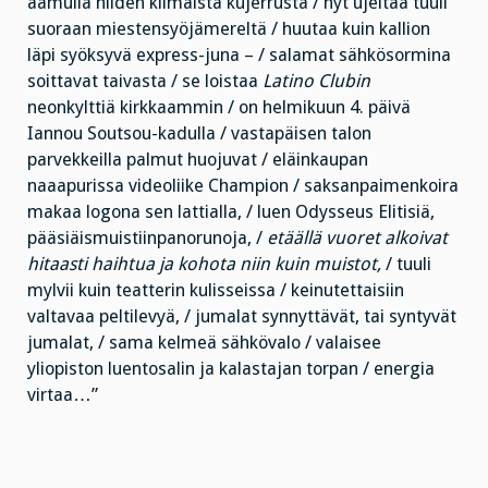
aamulla niiden kiimaista kujerrusta / nyt ujeltaa tuuli
suoraan miestensyöjämereltä / huutaa kuin kallion
läpi syöksyvä express-juna – / salamat sähkösormina
soittavat taivasta / se loistaa
Latino Clubin
neonkylttiä kirkkaammin / on helmikuun 4. päivä
Iannou Soutsou-kadulla / vastapäisen talon
parvekkeilla palmut huojuvat / eläinkaupan
naaapurissa videoliike Champion / saksanpaimenkoira
makaa logona sen lattialla, / luen Odysseus Elitisiä,
pääsiäismuistiinpanorunoja, /
etäällä vuoret alkoivat
hitaasti haihtua ja kohota niin kuin muistot,
/ tuuli
mylvii kuin teatterin kulisseissa / keinutettaisiin
valtavaa peltilevyä, / jumalat synnyttävät, tai syntyvät
jumalat, / sama kelmeä sähkövalo / valaisee
yliopiston luentosalin ja kalastajan torpan / energia
virtaa…”