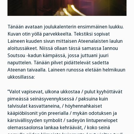
Tänään avataan joulukalenterin ensimmäinen luukku.
Kuvan otin yöllä parvekkeelta. Tekstiksi sopivat
Laineen kuuden sivun mittaisen Ateenalaisten laulun
aloitussäkeet. Niissä ollaan tässä samassa Iannou
Soutsou -kadun kämpässä, jossa juttuani juuri
naputtelen. Tänään pilvet pidättelevät sadetta
Ateenan taivaalla. Laineen runossa eletään helmikuun
ukkosillassa:
”Valot vapisevat, ulkona ukkostaa / pulut kyyhöttävät
pimeässä seinäsyvennyksessä / paksuina kuin
talvisulat kasvattaneina, / höyhennahkaiset
kääpiöbiisonit yön preerialla / mykän odotuksen ja
kärsivällisyyden symbolit / sadeyön lintupenelopet
olemassaolonsa lankaa kehräävät, / koko seinä