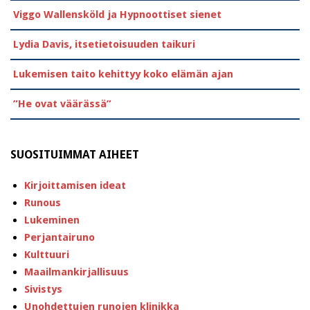
Viggo Wallensköld ja Hypnoottiset sienet
Lydia Davis, itsetietoisuuden taikuri
Lukemisen taito kehittyy koko elämän ajan
”He ovat väärässä”
SUOSITUIMMAT AIHEET
Kirjoittamisen ideat
Runous
Lukeminen
Perjantairuno
Kulttuuri
Maailmankirjallisuus
Sivistys
Unohdettujen runojen klinikka