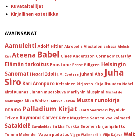
Kuvataiteilijat
Kirjallinen estetiikka
AVAINSANAT
Aamulehti
Adolf Hitler
Akropolis
Alastalon salissa
Aleksis
Babel
Ateena
Claes Andersson
Cormac McCarthy
Kivi
Helsingin
Elämän tarkoitus
Enostone
Ernst Billgren
Juha
Sanomat
Idoli
Hesari
Juhani Aho
J.M. Coetzee
Siro
Kari Aronpuro
Keltainen kirjasto
Kirjallisuuden Nobel
Kirsi Kunnas
Linnun muotokuva
Marilynin hiuspinni
Michel de
Musta runokirja
Mika Waltari
Montaigne
Mirkka Rekola
Palladium Kirjat
ntamo
Pyynikin
Pentti Saarikoski
Raymond Carver
Trikoo
Réne Magritte
Saat toivoa kolmesti
Satakieli!
Suomen kirjailijaliitto
Sirkka Turkka
Savukeidas
Walt
Vapaa pudotus
Tommi Melender
Viggo Wallensköld
Viljo Kajava