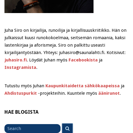
Juha Siro on kirjailija, runoilija ja kirjallisuuskriitikko. Hän on
julkaissut kuusi runokokoelmaa, seitsemän romaania, kaksi
lastenkirjaa ja aforismeja. Siro on palkittu useasti
kirjailijantyöstään. Yhteys: juhasiro@saunalahti.fi. Kotisivut:
juhasiro.fi
. Löydät Juhan myös
Facebookista
ja
Instagramista
.
Tutustu myös Juhan
Kaupunkitaidetta sähkökaapeissa
ja
Ahdistuspurkit
-projekteihin. Kuuntele myös
äänirunot
.
HAE BLOGISTA
Search
Search
for