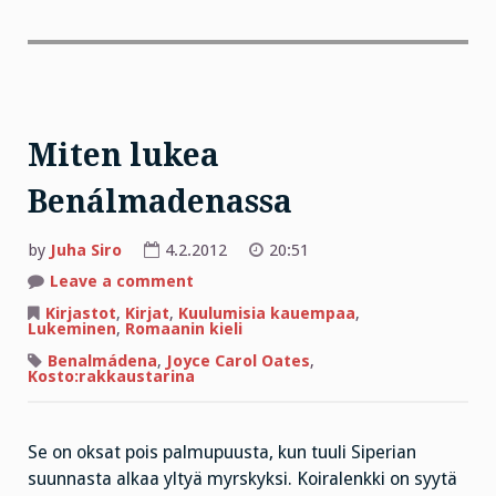
Miten lukea
Benálmadenassa
by
Juha Siro
4.2.2012
20:51
on
Leave a comment
Miten
lukea
Kirjastot
,
Kirjat
,
Kuulumisia kauempaa
,
Benálmadenassa
Lukeminen
,
Romaanin kieli
Benalmádena
,
Joyce Carol Oates
,
Kosto:rakkaustarina
Se on oksat pois palmupuusta, kun tuuli Siperian
suunnasta alkaa yltyä myrskyksi. Koiralenkki on syytä