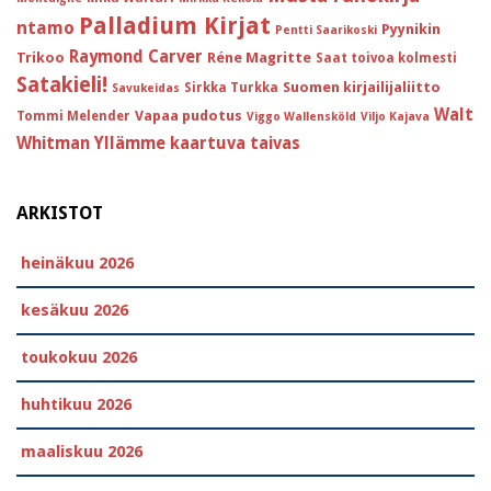
Palladium Kirjat
ntamo
Pyynikin
Pentti Saarikoski
Raymond Carver
Trikoo
Réne Magritte
Saat toivoa kolmesti
Satakieli!
Suomen kirjailijaliitto
Sirkka Turkka
Savukeidas
Walt
Vapaa pudotus
Tommi Melender
Viggo Wallensköld
Viljo Kajava
Whitman
Yllämme kaartuva taivas
ARKISTOT
heinäkuu 2026
kesäkuu 2026
toukokuu 2026
huhtikuu 2026
maaliskuu 2026