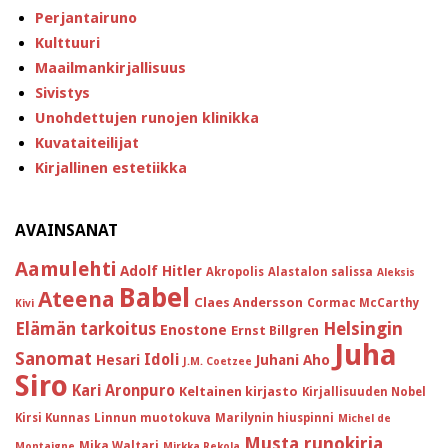
Perjantairuno
Kulttuuri
Maailmankirjallisuus
Sivistys
Unohdettujen runojen klinikka
Kuvataiteilijat
Kirjallinen estetiikka
AVAINSANAT
Aamulehti
Adolf Hitler
Akropolis
Alastalon salissa
Aleksis
Babel
Ateena
Claes Andersson
Cormac McCarthy
Kivi
Helsingin
Elämän tarkoitus
Enostone
Ernst Billgren
Juha
Sanomat
Idoli
Hesari
Juhani Aho
J.M. Coetzee
Siro
Kari Aronpuro
Keltainen kirjasto
Kirjallisuuden Nobel
Kirsi Kunnas
Linnun muotokuva
Marilynin hiuspinni
Michel de
Musta runokirja
Mika Waltari
Montaigne
Mirkka Rekola