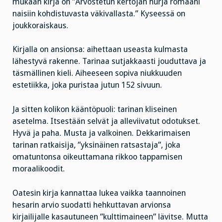
mukaan kirja on ”Arvostetun kertojan hurja romaani
naisiin kohdistuvasta väkivallasta.” Kyseessä on
joukkoraiskaus.
Kirjalla on ansionsa: aihettaan useasta kulmasta
lähestyvä rakenne. Tarinaa sutjakkaasti jouduttava ja
täsmällinen kieli. Aiheeseen sopiva niukkuuden
estetiikka, joka puristaa jutun 152 sivuun.
Ja sitten kolikon kääntöpuoli: tarinan kliseinen
asetelma. Itsestään selvät ja alleviivatut odotukset.
Hyvä ja paha. Musta ja valkoinen. Dekkarimaisen
tarinan ratkaisija, ”yksinäinen ratsastaja”, joka
omatuntonsa oikeuttamana rikkoo tappamisen
moraalikoodit.
Oatesin kirja kannattaa lukea vaikka taannoinen
hesarin arvio suodatti hehkuttavan arvionsa
kirjailijalle kasautuneen ”kulttimaineen” lävitse. Mutta