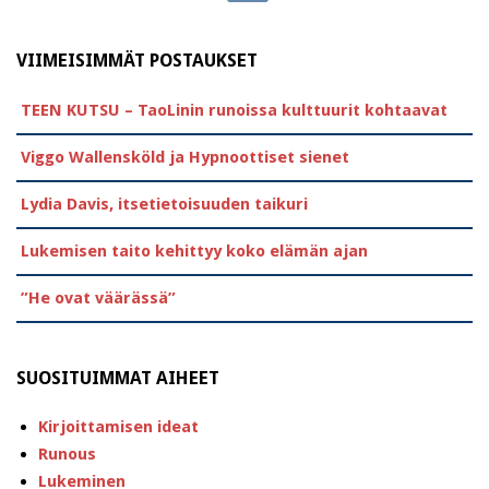
VIIMEISIMMÄT POSTAUKSET
TEEN KUTSU – TaoLinin runoissa kulttuurit kohtaavat
Viggo Wallensköld ja Hypnoottiset sienet
Lydia Davis, itsetietoisuuden taikuri
Lukemisen taito kehittyy koko elämän ajan
”He ovat väärässä”
SUOSITUIMMAT AIHEET
Kirjoittamisen ideat
Runous
Lukeminen