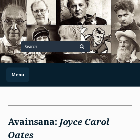
Skip
to
content
Search
for
Search
Menu
Avainsana:
Joyce Carol
Oates