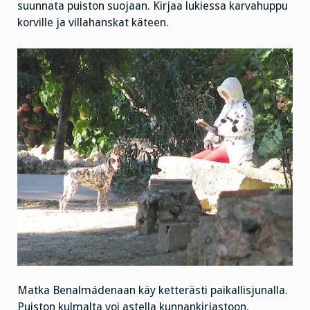
suunnata puiston suojaan. Kirjaa lukiessa karvahuppu
korville ja villahanskat käteen.
Matka Benalmádenaan käy ketterästi paikallisjunalla.
Puiston kulmalta voi astella kunnankirjastoon.