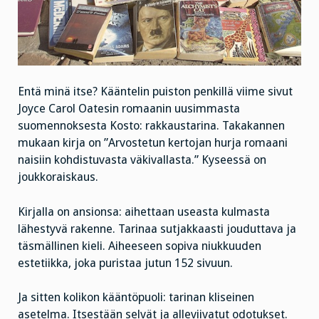
Entä minä itse? Kääntelin puiston penkillä viime sivut
Joyce Carol Oatesin romaanin uusimmasta
suomennoksesta Kosto: rakkaustarina. Takakannen
mukaan kirja on ”Arvostetun kertojan hurja romaani
naisiin kohdistuvasta väkivallasta.” Kyseessä on
joukkoraiskaus.
Kirjalla on ansionsa: aihettaan useasta kulmasta
lähestyvä rakenne. Tarinaa sutjakkaasti jouduttava ja
täsmällinen kieli. Aiheeseen sopiva niukkuuden
estetiikka, joka puristaa jutun 152 sivuun.
Ja sitten kolikon kääntöpuoli: tarinan kliseinen
asetelma. Itsestään selvät ja alleviivatut odotukset.