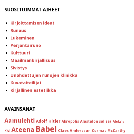
SUOSITUIMMAT AIHEET
Kirjoittamisen ideat
Runous
Lukeminen
Perjantairuno
Kulttuuri
Maailmankirjallisuus
Sivistys
Unohdettujen runojen klinikka
Kuvataiteilijat
Kirjallinen estetiikka
AVAINSANAT
Aamulehti
Adolf Hitler
Akropolis
Alastalon salissa
Aleksis
Babel
Ateena
Claes Andersson
Cormac McCarthy
Kivi