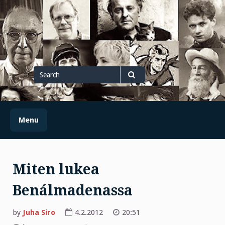
Skip
to
content
Search
for
Search
Menu
Miten lukea
Benálmadenassa
by
Juha Siro
4.2.2012
20:51