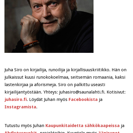
Juha Siro on kirjailija, runoilija ja kirjallisuuskriitikko. Hän on
julkaissut kuusi runokokoelmaa, seitsemän romaania, kaksi
lastenkirjaa ja aforismeja. Siro on palkittu useasti
kirjailijantyöstään. Yhteys: juhasiro@saunalahti.fi. Kotisivut:
juhasiro.fi
. Löydät Juhan myös
Facebookista
ja
Instagramista
.
Tutustu myös Juhan
Kaupunkitaidetta sähkökaapeissa
ja
Ahdistuspurkit
-projekteihin. Kuuntele myös
äänirunot
.