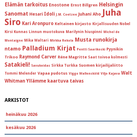
Helsingin
Elämän tarkoitus
Enostone
Ernst Billgren
Juha
Sanomat
Idoli
Hesari
Juhani Aho
J.M. Coetzee
Siro
Kari Aronpuro
Keltainen kirjasto
Kirjallisuuden Nobel
Kirsi Kunnas
Linnun muotokuva
Marilynin hiuspinni
Michel de
Musta runokirja
Mika Waltari
Montaigne
Mirkka Rekola
Palladium Kirjat
ntamo
Pyynikin
Pentti Saarikoski
Raymond Carver
Trikoo
Réne Magritte
Saat toivoa kolmesti
Satakieli!
Suomen kirjailijaliitto
Sirkka Turkka
Savukeidas
Walt
Vapaa pudotus
Tommi Melender
Viggo Wallensköld
Viljo Kajava
Whitman
Yllämme kaartuva taivas
ARKISTOT
heinäkuu 2026
kesäkuu 2026