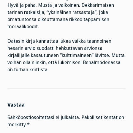
Hyvä ja paha. Musta ja valkoinen. Dekkarimaisen
tarinan ratkaisija, ”yksinäinen ratsastaja”, joka
omatuntonsa oikeuttamana rikkoo tappamisen
moraalikoodit.
Oatesin kirja kannattaa lukea vaikka taannoinen
hesarin arvio suodatti hehkuttavan arvionsa
kirjailijalle kasautuneen ”kulttimaineen” lävitse. Mutta
voihan olla niinkin, että lukemiseni Benalmádenassa
on turhan kriittistä.
Vastaa
Sähköpostiosoitettasi ei julkaista.
Pakolliset kentät on
merkitty
*