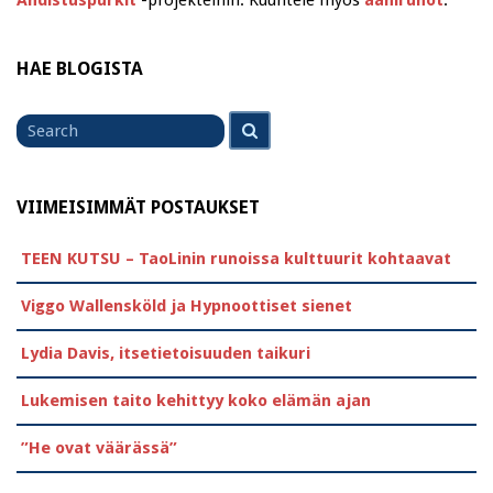
HAE BLOGISTA
Search
Search
for
VIIMEISIMMÄT POSTAUKSET
TEEN KUTSU – TaoLinin runoissa kulttuurit kohtaavat
Viggo Wallensköld ja Hypnoottiset sienet
Lydia Davis, itsetietoisuuden taikuri
Lukemisen taito kehittyy koko elämän ajan
”He ovat väärässä”