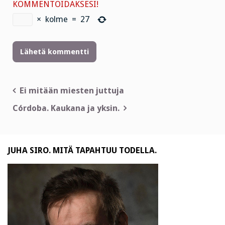
KOMMENTOIDAKSESI!
×
kolme
=
27
Artikkelien
Ei mitään miesten juttuja
selaus
Córdoba. Kaukana ja yksin.
JUHA SIRO. MITÄ TAPAHTUU TODELLA.