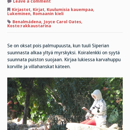
on
Leave a comment
Miten
lukea
Kirjastot
,
Kirjat
,
Kuulumisia kauempaa
,
Benálmadenassa
Lukeminen
,
Romaanin kieli
Benalmádena
,
Joyce Carol Oates
,
Kosto:rakkaustarina
Se on oksat pois palmupuusta, kun tuuli Siperian
suunnasta alkaa yltyä myrskyksi. Koiralenkki on syytä
suunnata puiston suojaan. Kirjaa lukiessa karvahuppu
korville ja villahanskat käteen.