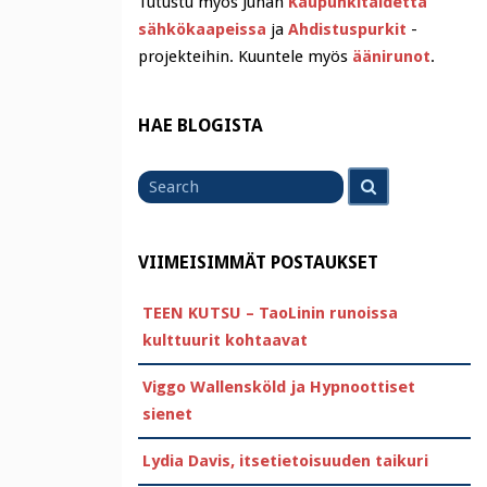
Tutustu myös Juhan
Kaupunkitaidetta
sähkökaapeissa
ja
Ahdistuspurkit
-
projekteihin. Kuuntele myös
äänirunot
.
HAE BLOGISTA
Search
Search
for
VIIMEISIMMÄT POSTAUKSET
TEEN KUTSU – TaoLinin runoissa
kulttuurit kohtaavat
Viggo Wallensköld ja Hypnoottiset
sienet
Lydia Davis, itsetietoisuuden taikuri