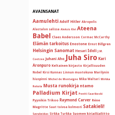
AVAINSANAT
Aamulehti
Adolf Hitler
Akropolis
Ateena
Alastalon salissa
Aleksis Kivi
Babel
Claes Andersson
Cormac McCarthy
Elämän tarkoitus
Enostone
Ernst Billgren
Helsingin Sanomat
Idoli
Hesari
J.M.
Juha Siro
Kari
Juhani Aho
Coetzee
Aronpuro
Keltainen kirjasto
Kirjallisuuden
Nobel
Kirsi Kunnas
Linnun muotokuva
Marilynin
hiuspinni
Mika Waltari
Michel de Montaigne
Mirkka
Musta runokirja
ntamo
Rekola
Palladium Kirjat
Pentti Saarikoski
Raymond Carver
Pyynikin Trikoo
Réne
Satakieli!
Magritte
Saat toivoa kolmesti
Suomen kirjailijaliitto
Sirkka Turkka
Savukeidas