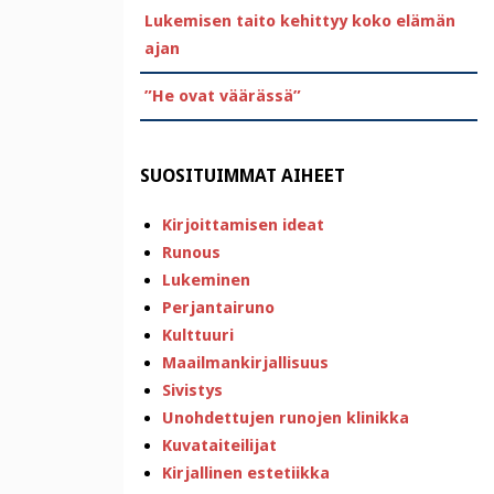
Lukemisen taito kehittyy koko elämän
ajan
”He ovat väärässä”
SUOSITUIMMAT AIHEET
Kirjoittamisen ideat
Runous
Lukeminen
Perjantairuno
Kulttuuri
Maailmankirjallisuus
Sivistys
Unohdettujen runojen klinikka
Kuvataiteilijat
Kirjallinen estetiikka