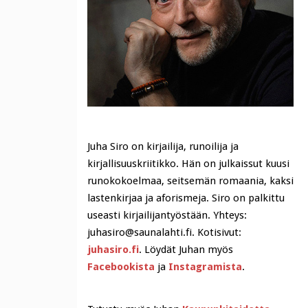
Juha Siro on kirjailija, runoilija ja
kirjallisuuskriitikko. Hän on julkaissut kuusi
runokokoelmaa, seitsemän romaania, kaksi
lastenkirjaa ja aforismeja. Siro on palkittu
useasti kirjailijantyöstään. Yhteys:
juhasiro@saunalahti.fi. Kotisivut:
juhasiro.fi
. Löydät Juhan myös
Facebookista
ja
Instagramista
.