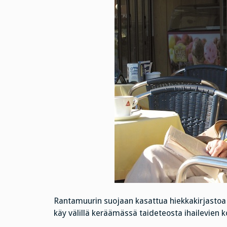
Rantamuurin suojaan kasattua hiekkakirjastoa var
käy välillä keräämässä taideteosta ihailevien ko