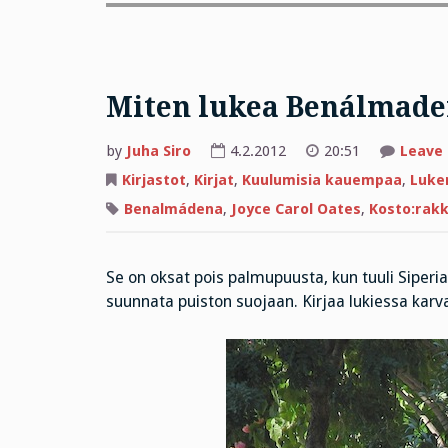
Miten lukea Benálmade
by
Juha Siro
4.2.2012
20:51
Leave
Kirjastot
,
Kirjat
,
Kuulumisia kauempaa
,
Luke
Benalmádena
,
Joyce Carol Oates
,
Kosto:rak
Se on oksat pois palmupuusta, kun tuuli Siperia
suunnata puiston suojaan. Kirjaa lukiessa karva