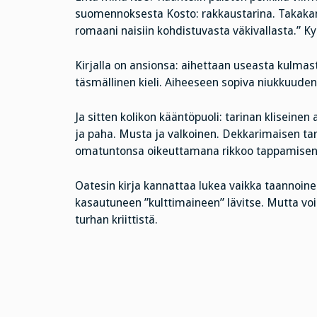
suomennoksesta Kosto: rakkaustarina. Takakan
romaani naisiin kohdistuvasta väkivallasta.” K
Kirjalla on ansionsa: aihettaan useasta kulmas
täsmällinen kieli. Aiheeseen sopiva niukkuuden 
Ja sitten kolikon kääntöpuoli: tarinan kliseinen
ja paha. Musta ja valkoinen. Dekkarimaisen tari
omatuntonsa oikeuttamana rikkoo tappamisen 
Oatesin kirja kannattaa lukea vaikka taannoinen
kasautuneen ”kulttimaineen” lävitse. Mutta vo
turhan kriittistä.