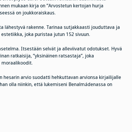
nen mukaan kirja on ”Arvostetun kertojan hurja
yseessä on joukkoraiskaus.
ta lähestyvä rakenne. Tarinaa sutjakkaasti jouduttava ja
estetiikka, joka puristaa jutun 152 sivuun.
 asetelma. Itsestään selvät ja alleviivatut odotukset. Hyvä
nan ratkaisija, ”yksinäinen ratsastaja”, joka
moraalikoodit.
 hesarin arvio suodatti hehkuttavan arvionsa kirjailijalle
ihan olla niinkin, että lukemiseni Benalmádenassa on