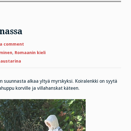
nassa
on
 a comment
Miten
lukea
minen
,
Romaanin kieli
Benálmadenassa
kaustarina
n suunnasta alkaa yltyä myrskyksi. Koiralenkki on syytä
huppu korville ja villahanskat käteen.