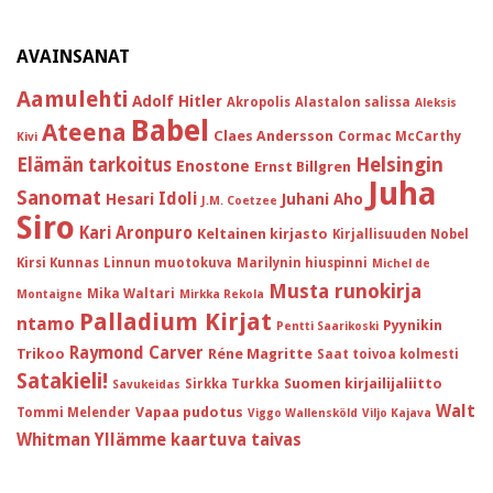
AVAINSANAT
Aamulehti
Adolf Hitler
Akropolis
Alastalon salissa
Aleksis
Babel
Ateena
Claes Andersson
Cormac McCarthy
Kivi
Helsingin
Elämän tarkoitus
Enostone
Ernst Billgren
Juha
Sanomat
Idoli
Hesari
Juhani Aho
J.M. Coetzee
Siro
Kari Aronpuro
Keltainen kirjasto
Kirjallisuuden Nobel
Kirsi Kunnas
Linnun muotokuva
Marilynin hiuspinni
Michel de
Musta runokirja
Mika Waltari
Montaigne
Mirkka Rekola
Palladium Kirjat
ntamo
Pyynikin
Pentti Saarikoski
Raymond Carver
Trikoo
Réne Magritte
Saat toivoa kolmesti
Satakieli!
Suomen kirjailijaliitto
Sirkka Turkka
Savukeidas
Walt
Vapaa pudotus
Tommi Melender
Viggo Wallensköld
Viljo Kajava
Whitman
Yllämme kaartuva taivas