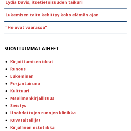
Lydia Davis, itsetietoisuuden taikuri
Lukemisen taito kehittyy koko elämän ajan
”He ovat väärässä”
SUOSITUIMMAT AIHEET
Kirjoittamisen ideat
Runous
Lukeminen
Perjantairuno
Kulttuuri
Maailmankirjallisuus
Sivistys
Unohdettujen runojen klinikka
Kuvataiteilijat
Kirjallinen estetiikka