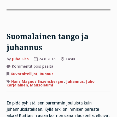
Suomalainen tango ja
juhannus
by
Juha Siro
24.6.2016
14:40
artikkelissa
Kommentit pois päältä
Suomalainen
tango
Kuvataiteilijat
,
Runous
ja
juhannus
Hans Magnus Enzensberger
,
Juhannus
,
Juho
Karjalainen
,
Mausoleumi
En pidä pyhistä, sen paremmin jouluista kuin
juhannuksistakaan. Kyllä arki on ihmisen parasta
aikaa! Kuittaisin asian kolmen sanan lauseella, elleivät