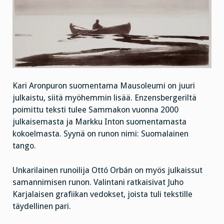
Kari Aronpuron suomentama Mausoleumi on juuri
julkaistu, siitä myöhemmin lisää. Enzensbergeriltä
poimittu teksti tulee Sammakon vuonna 2000
julkaisemasta ja Markku Inton suomentamasta
kokoelmasta. Syynä on runon nimi: Suomalainen
tango.
Unkarilainen runoilija Ottó Orbán on myös julkaissut
samannimisen runon. Valintani ratkaisivat Juho
Karjalaisen grafiikan vedokset, joista tuli tekstille
täydellinen pari.