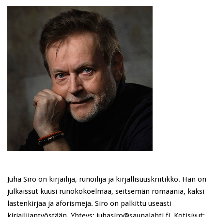
Juha Siro on kirjailija, runoilija ja kirjallisuuskriitikko. Hän on
julkaissut kuusi runokokoelmaa, seitsemän romaania, kaksi
lastenkirjaa ja aforismeja. Siro on palkittu useasti
kirjailijantyöstään. Yhteys: juhasiro@saunalahti.fi. Kotisivut: