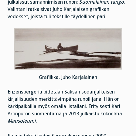
julkaissut samannimisen runon:
Suomalainen tango
.
Valintani ratkaisivat Juho Karjalaisen grafiikan
vedokset, joista tuli tekstille täydellinen pari.
Grafiikka, Juho Karjalainen
Enzensbergeriä pidetään Saksan sodanjälkeisen
kirjallisuuden merkittävimpänä runoilijana. Hän on
kärkipaikoilla myös omalla listallani. Erityisesti Kari
Aronpuron suomentama ja 2013 julkaistu kokoelma
Mausoleumi.
Päivän teksti löytyy Sammakon vuonna 2000