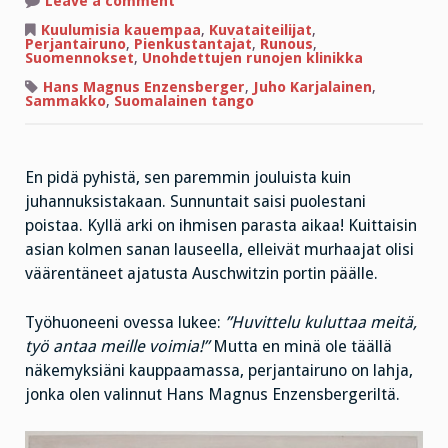
Leave a comment
Perjantairuno
kysyy:
Kuulumisia kauempaa
,
Kuvataiteilijat
,
näinkö
Perjantairuno
,
Pienkustantajat
,
Runous
,
näet
Suomennokset
,
Unohdettujen runojen klinikka
juhannuspäivän
aamun?
Hans Magnus Enzensberger
,
Juho Karjalainen
,
Sammakko
,
Suomalainen tango
En pidä pyhistä, sen paremmin jouluista kuin
juhannuksistakaan. Sunnuntait saisi puolestani
poistaa. Kyllä arki on ihmisen parasta aikaa! Kuittaisin
asian kolmen sanan lauseella, elleivät murhaajat olisi
väärentäneet ajatusta Auschwitzin portin päälle.
Työhuoneeni ovessa lukee:
”Huvittelu kuluttaa meitä,
työ antaa meille voimia!”
Mutta en minä ole täällä
näkemyksiäni kauppaamassa, perjantairuno on lahja,
jonka olen valinnut Hans Magnus Enzensbergeriltä.