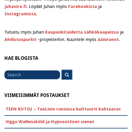
juhasiro.fi
. Löydät Juhan myös
Facebookista
ja
Instagramista
.
Tutustu myös Juhan
Kaupunkitaidetta sähkökaapeissa
ja
Ahdistuspurkit
-projekteihin. Kuuntele myös
äänirunot
.
HAE BLOGISTA
Search
Search
for
VIIMEISIMMÄT POSTAUKSET
TEEN KUTSU – TaoLinin runoissa kulttuurit kohtaavat
Viggo Wallensköld ja Hypnoottiset sienet