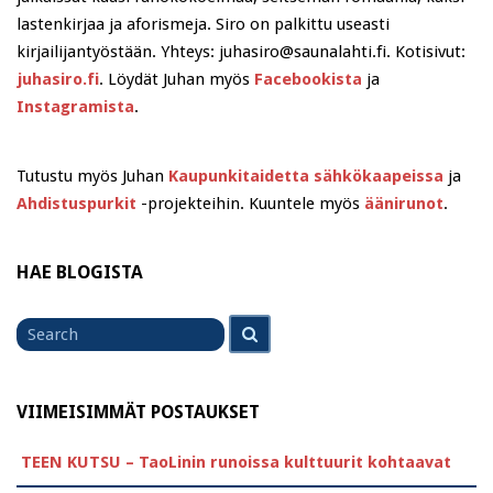
lastenkirjaa ja aforismeja. Siro on palkittu useasti
kirjailijantyöstään. Yhteys: juhasiro@saunalahti.fi. Kotisivut:
juhasiro.fi
. Löydät Juhan myös
Facebookista
ja
Instagramista
.
Tutustu myös Juhan
Kaupunkitaidetta sähkökaapeissa
ja
Ahdistuspurkit
-projekteihin. Kuuntele myös
äänirunot
.
HAE BLOGISTA
Search
Search
for
VIIMEISIMMÄT POSTAUKSET
TEEN KUTSU – TaoLinin runoissa kulttuurit kohtaavat