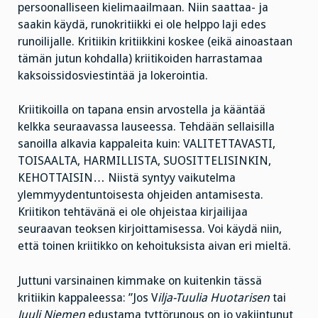
persoonalliseen kielimaailmaan. Niin saattaa- ja
saakin käydä, runokritiikki ei ole helppo laji edes
runoilijalle. Kritiikin kritiikkini koskee (eikä ainoastaan
tämän jutun kohdalla) kriitikoiden harrastamaa
kaksoissidosviestintää ja lokerointia.
Kriitikoilla on tapana ensin arvostella ja kääntää
kelkka seuraavassa lauseessa. Tehdään sellaisilla
sanoilla alkavia kappaleita kuin: VALITETTAVASTI,
TOISAALTA, HARMILLISTA, SUOSITTELISINKIN,
KEHOTTAISIN… Niistä syntyy vaikutelma
ylemmyydentuntoisesta ohjeiden antamisesta.
Kriitikon tehtävänä ei ole ohjeistaa kirjailijaa
seuraavan teoksen kirjoittamisessa. Voi käydä niin,
että toinen kriitikko on kehoituksista aivan eri mieltä.
Juttuni varsinainen kimmake on kuitenkin tässä
kritiikin kappaleessa: ”Jos V
ilja-Tuulia Huotarisen
tai
Juuli Niemen
edustama tyttörunous on jo vakiintunut