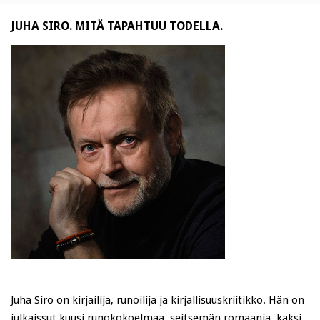
JUHA SIRO. MITÄ TAPAHTUU TODELLA.
Juha Siro on kirjailija, runoilija ja kirjallisuuskriitikko. Hän on
julkaissut kuusi runokokoelmaa, seitsemän romaania, kaksi