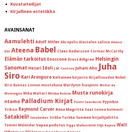
Kuvataiteilijat
Kirjallinen estetiikka
AVAINSANAT
Aamulehti
Adolf Hitler
Akropolis
Alastalon salissa
Aleksis
Babel
Ateena
Claes Andersson
Cormac McCarthy
Kivi
Helsingin
Elämän tarkoitus
Enostone
Ernst Billgren
Juha
Sanomat
Idoli
Hesari
Juhani Aho
J.M. Coetzee
Siro
Kari Aronpuro
Keltainen kirjasto
Kirjallisuuden Nobel
Kirsi Kunnas
Linnun muotokuva
Marilynin hiuspinni
Michel de
Musta runokirja
Mika Waltari
Montaigne
Mirkka Rekola
Palladium Kirjat
ntamo
Pyynikin
Pentti Saarikoski
Raymond Carver
Trikoo
Réne Magritte
Saat toivoa kolmesti
Satakieli!
Suomen kirjailijaliitto
Sirkka Turkka
Savukeidas
Walt
Vapaa pudotus
Tommi Melender
Viggo Wallensköld
Viljo Kajava