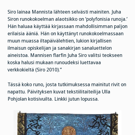
Siro lainaa Mannista lähteen selvästi mainiten. Juha
Siron runokokoelman alaotsikko on ’polyfonisia runoja.’
Hän haluaa käyttää kirjassaan mahdollisimman paljon
erilaisia ääniä. Hän on käyttänyt runokokoelmassaan
muun muassa iltapäivälehtien, lukion kirjallisen
ilmaisun opiskelijan ja sanakirjan sanaluettelon
aineistoa. Mannisen flarfin Juha Siro valitsi teokseen
koska halusi mukaan runoudeksi luettavaa
verkkokieltä (Siro 2010).”
Tässä koko runo, josta tutkimuksessa mainitut rivit on
napattu. Päivityksen kuvat tekstiilitaiteilija Ulla
Pohjolan kotisivuilta. Linkki jutun lopussa.