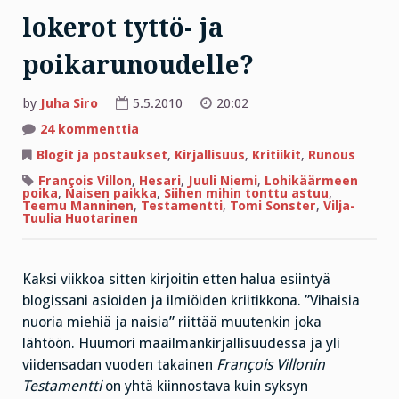
lokerot tyttö- ja
poikarunoudelle?
by
Juha Siro
5.5.2010
20:02
artikkeliin
24 kommenttia
Pitäisikö
varata
Blogit ja postaukset
,
Kirjallisuus
,
Kritiikit
,
Runous
omat
lokerot
François Villon
,
Hesari
,
Juuli Niemi
,
Lohikäärmeen
tyttö-
poika
,
Naisen paikka
,
Siihen mihin tonttu astuu
,
ja
Teemu Manninen
,
Testamentti
,
Tomi Sonster
,
Vilja-
poikarunoudelle?
Tuulia Huotarinen
Kaksi viikkoa sitten kirjoitin etten halua esiintyä
blogissani asioiden ja ilmiöiden kriitikkona. ”Vihaisia
nuoria miehiä ja naisia” riittää muutenkin joka
lähtöön. Huumori maailmankirjallisuudessa ja yli
viidensadan vuoden takainen
François Villonin
Testamentti
on yhtä kiinnostava kuin syksyn