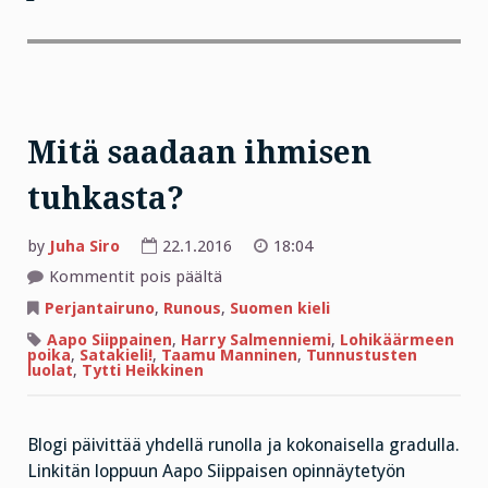
Mitä saadaan ihmisen
tuhkasta?
by
Juha Siro
22.1.2016
18:04
artikkelissa
Kommentit pois päältä
Mitä
saadaan
Perjantairuno
,
Runous
,
Suomen kieli
ihmisen
tuhkasta?
Aapo Siippainen
,
Harry Salmenniemi
,
Lohikäärmeen
poika
,
Satakieli!
,
Taamu Manninen
,
Tunnustusten
luolat
,
Tytti Heikkinen
Blogi päivittää yhdellä runolla ja kokonaisella gradulla.
Linkitän loppuun Aapo Siippaisen opinnäytetyön