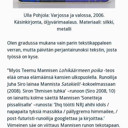
Ulla Pohjola: Varjossa ja valossa, 2006.
Käsinkirjonta, öljyvärimaalaus. Materiaali: silkki,
metalli
Olen gradussa mukana vain parin tekstikappaleen
verran, mutta päivitän perjantairunoksi tekstin, josta
työssä on kyse.
”Myös Teemu Mannisen
Lohikäärmeen poika
-teos
elää omaa elämäänsä kansien ulkopuolella. Runoilija
Juha Siro lainaa Mannista
Satakieli!
-kokoelmassaan
(2008). Siron ’Ihmisen tuhka’ –runoon (Siro 2008, 10)
on lainattu kolme säettä Mannisen ’Sonetteja
pissaliisalle’ –runosta: ’Ihq töötti NRJ ahihi idols /
napapaita tyksiä massikka / pällygremo himmailee, /
post-futuristi-runoilija googlettaa ja kirjoittaa.’
Viimeinen säe on viittaus Mannisen runon tekotapaan.