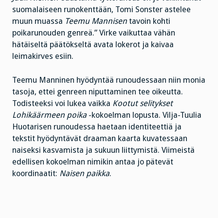
suomalaiseen runokenttään, Tomi Sonster astelee
muun muassa
Teemu Mannisen
tavoin kohti
poikarunouden genreä.” Virke vaikuttaa vähän
hätäiseltä päätökseltä avata lokerot ja kaivaa
leimakirves esiin.
Teemu Manninen hyödyntää runoudessaan niin monia
tasoja, ettei genreen niputtaminen tee oikeutta.
Todisteeksi voi lukea vaikka
Kootut selitykset
Lohikäärmeen poika
-kokoelman lopusta. Vilja-Tuulia
Huotarisen runoudessa haetaan identiteettiä ja
tekstit hyödyntävät draaman kaarta kuvatessaan
naiseksi kasvamista ja sukuun liittymistä. Viimeistä
edellisen kokoelman nimikin antaa jo pätevät
koordinaatit:
Naisen paikka
.