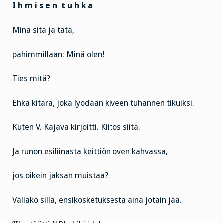
I h m i s e n t u h k a
Minä sitä ja tätä,
pahimmillaan: Minä olen!
Ties mitä?
Ehkä kitara, joka lyödään kiveen tuhannen tikuiksi.
Kuten V. Kajava kirjoitti. Kiitos siitä.
Ja runon esiliinasta keittiön oven kahvassa,
jos oikein jaksan muistaa?
Väliäkö sillä, ensikosketuksesta aina jotain jää.