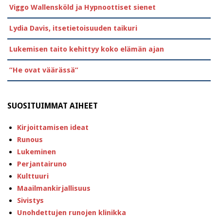
Viggo Wallensköld ja Hypnoottiset sienet
Lydia Davis, itsetietoisuuden taikuri
Lukemisen taito kehittyy koko elämän ajan
”He ovat väärässä”
SUOSITUIMMAT AIHEET
Kirjoittamisen ideat
Runous
Lukeminen
Perjantairuno
Kulttuuri
Maailmankirjallisuus
Sivistys
Unohdettujen runojen klinikka