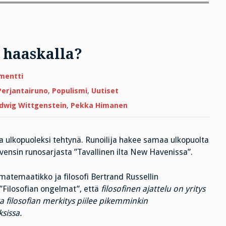
 haaskalla?
artikkeliin
mentti
Perjantairuno
Himasen
Perjantairuno
,
Populismi
,
Uutiset
haaskalla?
dwig Wittgenstein
,
Pekka Himanen
ta ulkopuoleksi tehtynä. Runoilija hakee samaa ulkopuolta
evensin runosarjasta ”Tavallinen ilta New Havenissa”.
 matemaatikko ja filosofi Bertrand Russellin
 ”Filosofian ongelmat”, että
filosofinen ajattelu on yritys
 filosofian merkitys piilee pikemminkin
sissa.