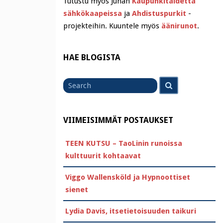
Tutustu myös Juhan
Kaupunkitaidetta
sähkökaapeissa
ja
Ahdistuspurkit
-
projekteihin. Kuuntele myös
äänirunot
.
HAE BLOGISTA
Search
Search
for
VIIMEISIMMÄT POSTAUKSET
TEEN KUTSU – TaoLinin runoissa
kulttuurit kohtaavat
Viggo Wallensköld ja Hypnoottiset
sienet
Lydia Davis, itsetietoisuuden taikuri