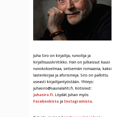
Juha Siro on kirjailija, runoilija ja
kirjallisuuskriitikko. Hän on julkaissut kuusi
runokokoelmaa, seitsemän romaania, kaksi
lastenkirjaa ja aforismeja. Siro on palkittu
useasti kirjailijantyöstään. Yhteys:
juhasiro@saunalahti.fi. Kotisivut:
juhasiro.fi
. Löydät Juhan myös
Facebookista
ja
Instagramista
.