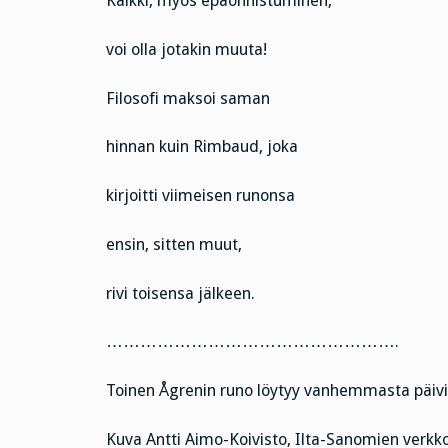
Kaikki, myös epäonnistuminen,
voi olla jotakin muuta!
Filosofi maksoi saman
hinnan kuin Rimbaud, joka
kirjoitti viimeisen runonsa
ensin, sitten muut,
rivi toisensa jälkeen.
…………………………………………….
Toinen Ågrenin runo löytyy vanhemmasta päiv
Kuva Antti Aimo-Koivisto, Ilta-Sanomien verkko