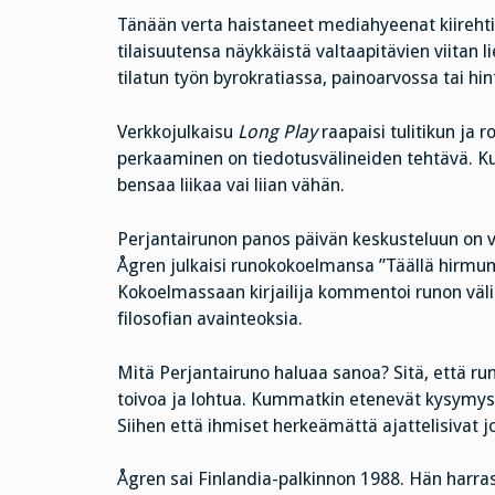
Tänään verta haistaneet mediahyeenat kiirehtiv
tilaisuutensa näykkäistä valtaapitävien viitan l
tilatun työn byrokratiassa, painoarvossa tai hi
Verkkojulkaisu
Long Play
raapaisi tulitikun ja 
perkaaminen on tiedotusvälineiden tehtävä. Kuk
bensaa liikaa vai liian vähän.
Perjantairunon panos päivän keskusteluun on vä
Ågren julkaisi runokokoelmansa ”Täällä hirmu
Kokoelmassaan kirjailija kommentoi runon väli
filosofian avainteoksia.
Mitä Perjantairuno haluaa sanoa? Sitä, että runo
toivoa ja lohtua. Kummatkin etenevät kysymyst
Siihen että ihmiset herkeämättä ajattelisivat jo
Ågren sai Finlandia-palkinnon 1988. Hän harrast