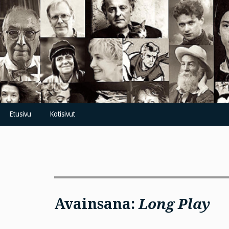
Skip
to
content
Etusivu
Kotisivut
Avainsana:
Long Play