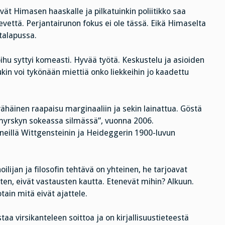
ät Himasen haaskalle ja pilkatuinkin poliitikko saa
ievettä. Perjantairunon fokus ei ole tässä. Eikä Himaselta
ntalapussa.
roihu syttyi komeasti. Hyvää työtä. Keskustelu ja asioiden
in voi tykönään miettiä onko liekkeihin jo kaadettu
häinen raapaisu marginaaliin ja sekin lainattua. Göstä
myrskyn sokeassa silmässä”, vuonna 2006.
neillä Wittgensteinin ja Heideggerin 1900-luvun
ilijan ja filosofin tehtävä on yhteinen, he tarjoavat
en, eivät vastausten kautta. Etenevät mihin? Alkuun.
tain mitä eivät ajattele.
aa virsikanteleen soittoa ja on kirjallisuustieteestä