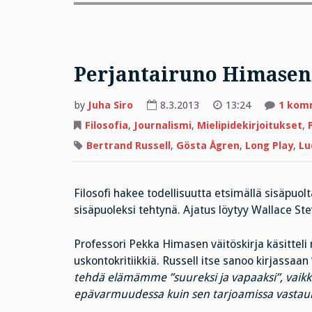
Perjantairuno Himasen
by
Juha Siro
8.3.2013
13:24
1 kom
Filosofia
,
Journalismi
,
Mielipidekirjoitukset
,
Bertrand Russell
,
Gösta Ågren
,
Long Play
,
Lu
Filosofi hakee todellisuutta etsimällä sisäpuol
sisäpuoleksi tehtynä. Ajatus löytyy Wallace St
Professori Pekka Himasen väitöskirja käsitteli
uskontokritiikkiä. Russell itse sanoo kirjassaan
tehdä elämämme ”suureksi ja vapaaksi”, vaikka
epävarmuudessa kuin sen tarjoamissa vastauk