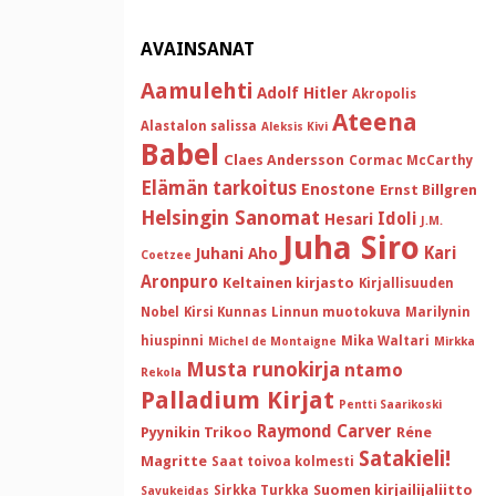
AVAINSANAT
Aamulehti
Adolf Hitler
Akropolis
Ateena
Alastalon salissa
Aleksis Kivi
Babel
Claes Andersson
Cormac McCarthy
Elämän tarkoitus
Enostone
Ernst Billgren
Helsingin Sanomat
Idoli
Hesari
J.M.
Juha Siro
Kari
Juhani Aho
Coetzee
Aronpuro
Keltainen kirjasto
Kirjallisuuden
Nobel
Kirsi Kunnas
Linnun muotokuva
Marilynin
hiuspinni
Mika Waltari
Michel de Montaigne
Mirkka
Musta runokirja
ntamo
Rekola
Palladium Kirjat
Pentti Saarikoski
Raymond Carver
Pyynikin Trikoo
Réne
Satakieli!
Magritte
Saat toivoa kolmesti
Suomen kirjailijaliitto
Sirkka Turkka
Savukeidas