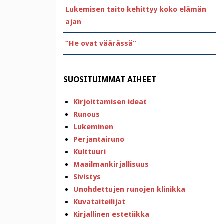
Lukemisen taito kehittyy koko elämän
ajan
”He ovat väärässä”
SUOSITUIMMAT AIHEET
Kirjoittamisen ideat
Runous
Lukeminen
Perjantairuno
Kulttuuri
Maailmankirjallisuus
Sivistys
Unohdettujen runojen klinikka
Kuvataiteilijat
Kirjallinen estetiikka