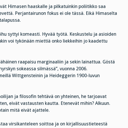
ät Himasen haaskalle ja pilkatuinkin poliitikko saa
ievettä. Perjantairunon fokus ei ole tässä. Eikä Himaselta
ntalapussa.
roihu syttyi komeasti. Hyvää työtä. Keskustelu ja asioiden
in voi tykönään miettiä onko liekkeihin jo kaadettu
häinen raapaisu marginaaliin ja sekin lainattua. Göstä
myrskyn sokeassa silmässä”, vuonna 2006.
neillä Wittgensteinin ja Heideggerin 1900-luvun
ilijan ja filosofin tehtävä on yhteinen, he tarjoavat
en, eivät vastausten kautta. Etenevät mihin? Alkuun.
tain mitä eivät ajattele.
aa virsikanteleen soittoa ja on kirjallisuustieteestä