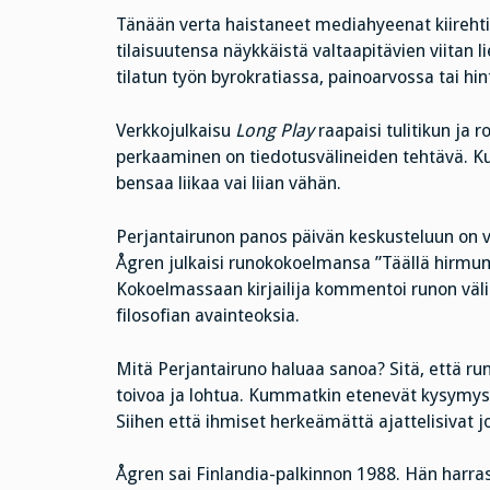
Tänään verta haistaneet mediahyeenat kiirehtiv
tilaisuutensa näykkäistä valtaapitävien viitan l
tilatun työn byrokratiassa, painoarvossa tai hi
Verkkojulkaisu
Long Play
raapaisi tulitikun ja 
perkaaminen on tiedotusvälineiden tehtävä. Kuk
bensaa liikaa vai liian vähän.
Perjantairunon panos päivän keskusteluun on vä
Ågren julkaisi runokokoelmansa ”Täällä hirmu
Kokoelmassaan kirjailija kommentoi runon väli
filosofian avainteoksia.
Mitä Perjantairuno haluaa sanoa? Sitä, että runo
toivoa ja lohtua. Kummatkin etenevät kysymyst
Siihen että ihmiset herkeämättä ajattelisivat jo
Ågren sai Finlandia-palkinnon 1988. Hän harrast