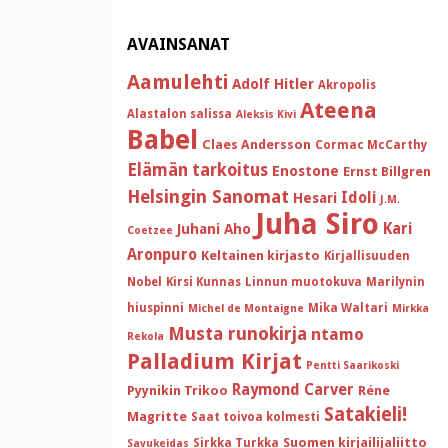
AVAINSANAT
Aamulehti
Adolf Hitler
Akropolis
Ateena
Alastalon salissa
Aleksis Kivi
Babel
Claes Andersson
Cormac McCarthy
Elämän tarkoitus
Enostone
Ernst Billgren
Helsingin Sanomat
Idoli
Hesari
J.M.
Juha Siro
Kari
Juhani Aho
Coetzee
Aronpuro
Keltainen kirjasto
Kirjallisuuden
Nobel
Kirsi Kunnas
Linnun muotokuva
Marilynin
hiuspinni
Mika Waltari
Michel de Montaigne
Mirkka
Musta runokirja
ntamo
Rekola
Palladium Kirjat
Pentti Saarikoski
Raymond Carver
Pyynikin Trikoo
Réne
Satakieli!
Magritte
Saat toivoa kolmesti
Suomen kirjailijaliitto
Sirkka Turkka
Savukeidas