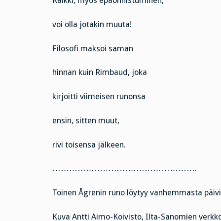
Kaikki, myös epäonnistuminen,
voi olla jotakin muuta!
Filosofi maksoi saman
hinnan kuin Rimbaud, joka
kirjoitti viimeisen runonsa
ensin, sitten muut,
rivi toisensa jälkeen.
…………………………………………….
Toinen Ågrenin runo löytyy vanhemmasta päiv
Kuva Antti Aimo-Koivisto, Ilta-Sanomien verkko