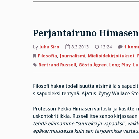
Perjantairuno Himasen
by
Juha Siro
8.3.2013
13:24
1 kom
Filosofia
,
Journalismi
,
Mielipidekirjoitukset
,
Bertrand Russell
,
Gösta Ågren
,
Long Play
,
Lu
Filosofi hakee todellisuutta etsimällä sisäpuol
sisäpuoleksi tehtynä. Ajatus löytyy Wallace St
Professori Pekka Himasen väitöskirja käsitteli
uskontokritiikkiä. Russell itse sanoo kirjassaan
tehdä elämämme ”suureksi ja vapaaksi”, vaikka
epävarmuudessa kuin sen tarjoamissa vastauk