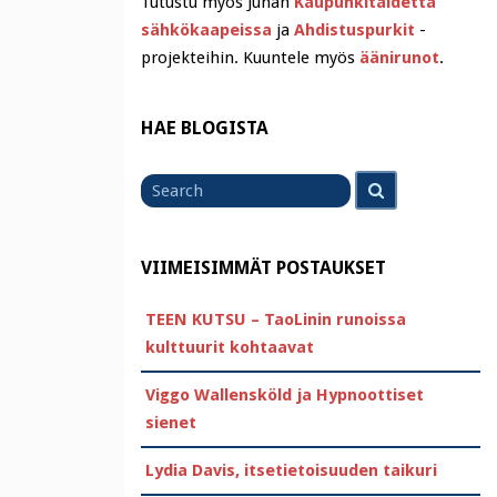
Tutustu myös Juhan
Kaupunkitaidetta
sähkökaapeissa
ja
Ahdistuspurkit
-
projekteihin. Kuuntele myös
äänirunot
.
HAE BLOGISTA
Search
Search
for
VIIMEISIMMÄT POSTAUKSET
TEEN KUTSU – TaoLinin runoissa
kulttuurit kohtaavat
Viggo Wallensköld ja Hypnoottiset
sienet
Lydia Davis, itsetietoisuuden taikuri