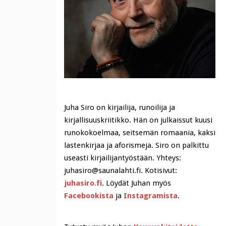
Juha Siro on kirjailija, runoilija ja
kirjallisuuskriitikko. Hän on julkaissut kuusi
runokokoelmaa, seitsemän romaania, kaksi
lastenkirjaa ja aforismeja. Siro on palkittu
useasti kirjailijantyöstään. Yhteys:
juhasiro@saunalahti.fi. Kotisivut:
juhasiro.fi
. Löydät Juhan myös
Facebookista
ja
Instagramista
.