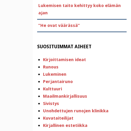
Lukemisen taito kehittyy koko elämän
ajan
”He ovat väärässä”
SUOSITUIMMAT AIHEET
Kirjoittamisen ideat
Runous
Lukeminen
Perjantairuno
Kulttuuri
Maailmankirjallisuus
Sivistys
Unohdettujen runojen klinikka
Kuvataiteilijat
Kirjallinen estetiikka