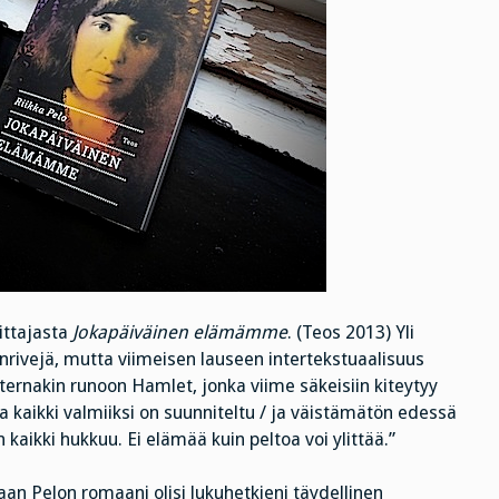
ittajasta
Jokapäiväinen elämämme
. (Teos 2013) Yli
nrivejä, mutta viimeisen lauseen intertekstuaalisuus
sternakin runoon Hamlet, jonka viime säkeisiin kiteytyy
kaikki valmiiksi on suunniteltu / ja väistämätön edessä
 kaikki hukkuu. Ei elämää kuin peltoa voi ylittää.”
aan Pelon romaani olisi lukuhetkieni täydellinen