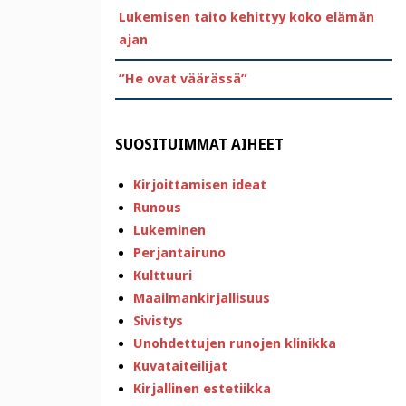
Lukemisen taito kehittyy koko elämän
ajan
”He ovat väärässä”
SUOSITUIMMAT AIHEET
Kirjoittamisen ideat
Runous
Lukeminen
Perjantairuno
Kulttuuri
Maailmankirjallisuus
Sivistys
Unohdettujen runojen klinikka
Kuvataiteilijat
Kirjallinen estetiikka