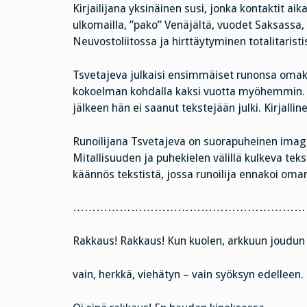
Kirjailijana yksinäinen susi, jonka kontaktit aik
ulkomailla, ”pako” Venäjältä, vuodet Saksassa
Neuvostoliitossa ja hirttäytyminen totalitaris
Tsvetajeva julkaisi ensimmäiset runonsa omaku
kokoelman kohdalla kaksi vuotta myöhemmin. Vi
jälkeen hän ei saanut tekstejään julki. Kirjalli
Runoilijana Tsvetajeva on suorapuheinen imagist
Mitallisuuden ja puhekielen välillä kulkeva tek
käännös tekstistä, jossa runoilija ennakoi oma
……………………………………………………
Rakkaus! Rakkaus! Kun kuolen, arkkuun joudun
vain, herkkä, viehätyn – vain syöksyn edelleen.