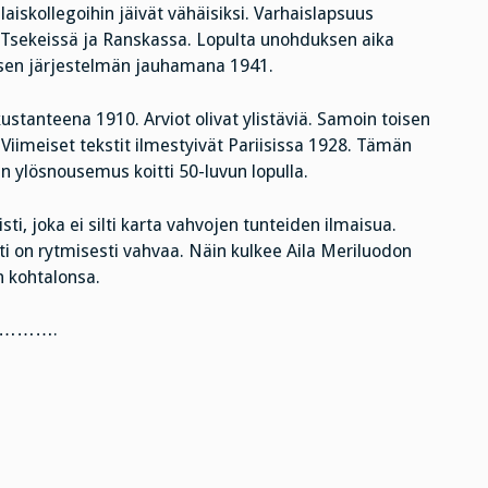
alaiskollegoihin jäivät vähäisiksi. Varhaislapsuus
, Tsekeissä ja Ranskassa. Lopulta unohduksen aika
tisen järjestelmän jauhamana 1941.
stanteena 1910. Arviot olivat ylistäviä. Samoin toisen
imeiset tekstit ilmestyivät Pariisissa 1928. Tämän
nen ylösnousemus koitti 50-luvun lopulla.
i, joka ei silti karta vahvojen tunteiden ilmaisua.
sti on rytmisesti vahvaa. Näin kulkee Aila Meriluodon
n kohtalonsa.
……….