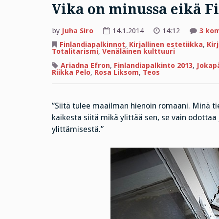
Vika on minussa eikä Fi
by
Juha Siro
14.1.2014
14:12
3 ko
Finlandiapalkinnot
,
Kirjallinen estetiikka
,
Kir
Totalitarismi
,
Venäläinen kulttuuri
Ariadna Efron
,
Finlandiapalkinto 2013
,
Jokap
Riikka Pelo
,
Rosa Liksom
,
Teos
”Siitä tulee maailman hienoin romaani. Minä 
kaikesta siitä mikä ylittää sen, se vain odottaa 
ylittämisestä.”