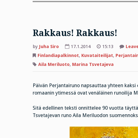
Rakkaus! Rakkaus!
by
Juha Siro
17.1.2014
15:13
Leav
Finlandiapalkinnot
,
Kuvataiteilijat
,
Perjantai
Aila Meriluoto
,
Marina Tsvetajeva
Päivän Perjantairuno napsauttaa yhteen kaksi 
romaanin ytimessä ovat venäläinen runoilija Ma
Sitä edellinen teksti onnittelee 90 vuotta täytt
Tsvetajevan runo Aila Meriluodon suomennoks