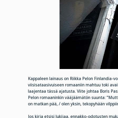
Kappaleen lainaus on Riikka Pelon Finlandia-vo
viisisataasivuiseen romaaniin mahtuu toki avai
laajentaa tässä ajatusta. Viite johtaa Boris Pa
Pelon romaaninkin vääjäämätön suunta: ”Mutta 
on matkan pää, / olen yksin, tekopyhään vilppiin
Jos kirja etsisi lukijaa, ennakko-odotusten muk