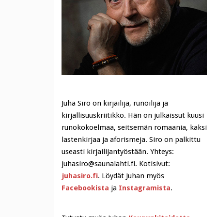
Juha Siro on kirjailija, runoilija ja
kirjallisuuskriitikko. Hän on julkaissut kuusi
runokokoelmaa, seitsemän romaania, kaksi
lastenkirjaa ja aforismeja. Siro on palkittu
useasti kirjailijantyöstään. Yhteys:
juhasiro@saunalahti.fi. Kotisivut:
juhasiro.fi
. Löydät Juhan myös
Facebookista
ja
Instagramista
.