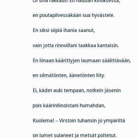
Oi sinä rakkaus! En haudan kinoksessa,
en poutapilvessäkään sua hyvästele.
En siksi siipiä ihania saanut,
vain jotta rinnoillani taakkaa kantaisin.
En liinaan käärittyjen laumaan säälittävään,
en silmätönten, äänetönten liity.
Ei, kädet auki tempaan, notkein jäsenin
pois käärinliinoistani humahdan,
Kuolema! – Virstoin tuhansin jo ympäriltä
on lumet sulaneet ja metsät poltetut.