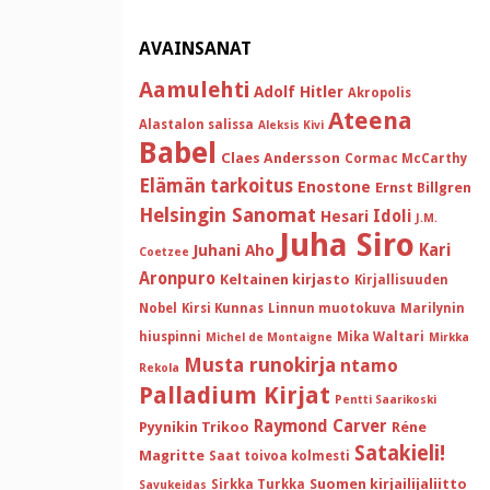
AVAINSANAT
Aamulehti
Adolf Hitler
Akropolis
Ateena
Alastalon salissa
Aleksis Kivi
Babel
Claes Andersson
Cormac McCarthy
Elämän tarkoitus
Enostone
Ernst Billgren
Helsingin Sanomat
Idoli
Hesari
J.M.
Juha Siro
Kari
Juhani Aho
Coetzee
Aronpuro
Keltainen kirjasto
Kirjallisuuden
Nobel
Kirsi Kunnas
Linnun muotokuva
Marilynin
hiuspinni
Mika Waltari
Michel de Montaigne
Mirkka
Musta runokirja
ntamo
Rekola
Palladium Kirjat
Pentti Saarikoski
Raymond Carver
Pyynikin Trikoo
Réne
Satakieli!
Magritte
Saat toivoa kolmesti
Suomen kirjailijaliitto
Sirkka Turkka
Savukeidas