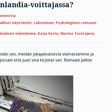
nlandia-voittajassa?
artikkeliin
mmenttia
Vika
on
jalliset näyttämöt
,
Lukeminen
,
Psykologinen romaani
,
minussa
eikä
Finlandia-
äiväinen elämämme
,
Katja Kettu
,
Marina Tsvetajeva
,
voittajassa?
tiedän sen, meidän jokapäiväisestä elämästämme ja
jossain että juuri sinä kirjoitat sen. Romaani pellon