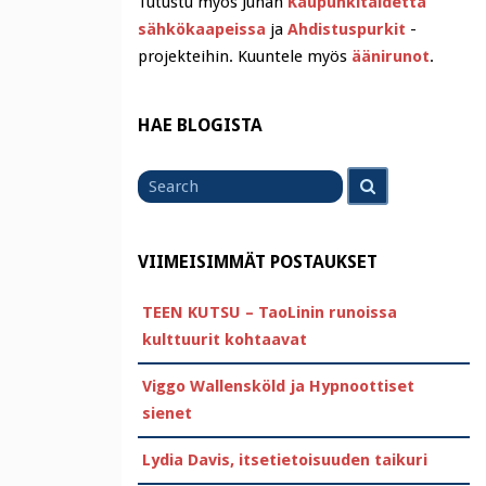
Tutustu myös Juhan
Kaupunkitaidetta
sähkökaapeissa
ja
Ahdistuspurkit
-
projekteihin. Kuuntele myös
äänirunot
.
HAE BLOGISTA
Search
Search
for
VIIMEISIMMÄT POSTAUKSET
TEEN KUTSU – TaoLinin runoissa
kulttuurit kohtaavat
Viggo Wallensköld ja Hypnoottiset
sienet
Lydia Davis, itsetietoisuuden taikuri