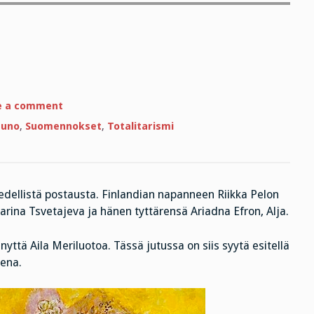
on
e a comment
Rakkaus!
Rakkaus!
runo
,
Suomennokset
,
Totalitarismi
edellistä postausta. Finlandian napanneen Riikka Pelon
rina Tsvetajeva ja hänen tyttärensä Ariadna Efron, Alja.
änyttä Aila Meriluotoa. Tässä jutussa on siis syytä esitellä
ena.